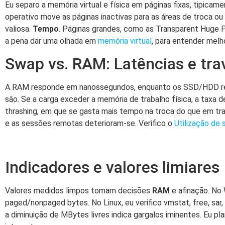
Eu separo a memória virtual e física em páginas fixas, tipicam
operativo move as páginas inactivas para as áreas de troca ou
valiosa.
Tempo
. Páginas grandes, como as Transparent Huge P
a pena dar uma olhada em
memória virtual
, para entender melh
Swap vs. RAM: Latências e tr
A RAM responde em nanossegundos, enquanto os SSD/HDD resp
são. Se a carga exceder a memória de trabalho física, a taxa 
thrashing, em que se gasta mais tempo na troca do que em tr
e as sessões remotas deterioram-se. Verifico o
Utilização de
Indicadores e valores limiares
Valores medidos limpos tomam decisões
RAM
e afinação. No
paged/nonpaged bytes. No Linux, eu verifico vmstat, free, s
a diminuição de MBytes livres indica gargalos iminentes. Eu p