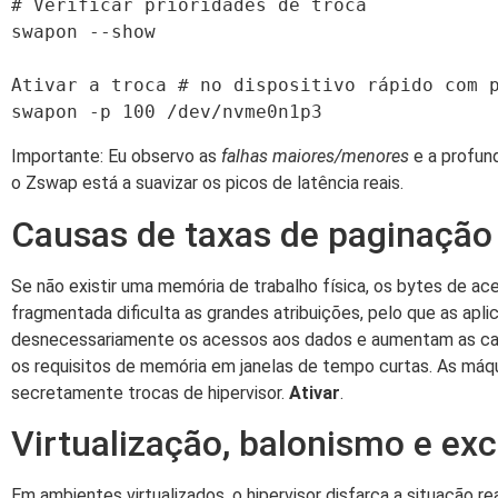
# Verificar prioridades de troca

swapon --show

Ativar a troca # no dispositivo rápido com p
Importante: Eu observo as
falhas maiores/menores
e a profund
o Zswap está a suavizar os picos de latência reais.
Causas de taxas de paginação
Se não existir uma memória de trabalho física, os bytes de a
fragmentada dificulta as grandes atribuições, pelo que as ap
desnecessariamente os acessos aos dados e aumentam as carg
os requisitos de memória em janelas de tempo curtas. As máqu
secretamente trocas de hipervisor.
Ativar
.
Virtualização, balonismo e e
Em ambientes virtualizados, o hipervisor disfarça a situação r