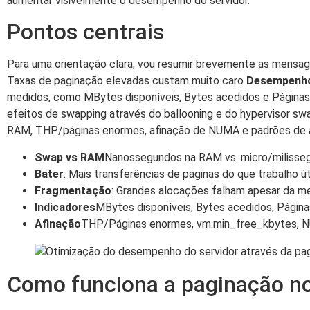
aumentar visivelmente o desempenho do servidor.
Pontos centrais
Para uma orientação clara, vou resumir brevemente as mensa
Taxas de paginação elevadas custam muito caro
Desempenh
medidos, como MBytes disponíveis, Bytes acedidos e Página
efeitos de swapping através do ballooning e do hypervisor s
RAM, THP/páginas enormes, afinação de NUMA e padrões de a
Swap vs RAM
Nanossegundos na RAM vs. micro/milisse
Bater
: Mais transferências de páginas do que trabalho út
Fragmentação
: Grandes alocações falham apesar da me
Indicadores
MBytes disponíveis, Bytes acedidos, Págin
Afinação
THP/Páginas enormes, vm.min_free_kbytes,
Como funciona a paginação no