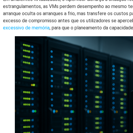
estrangulamentos, as VMs perdem desempenho ao mesmo tempo,
arranque oculta os arranques a frio, mas transfere os custos p
excesso de compromisso antes que os utilizadores se aperce
excessivo de memória
, para que o planeamento da capacidade 