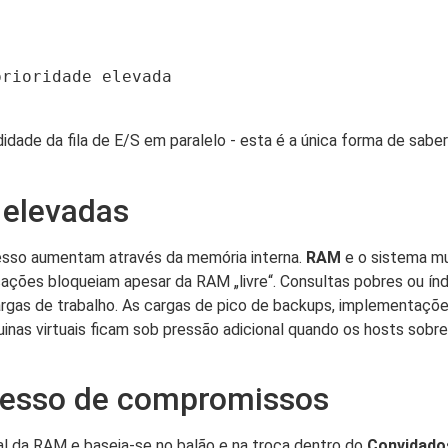
rioridade elevada

idade da fila de E/S em paralelo - esta é a única forma de sab
 elevadas
cesso aumentam através da memória interna.
RAM
e o sistema mu
licações bloqueiam apesar da RAM „livre“. Consultas pobres ou í
as de trabalho. As cargas de pico de backups, implementaçõe
inas virtuais ficam sob pressão adicional quando os hosts sob
xcesso de compromissos
eal da RAM e baseia-se no balão e na troca dentro do
Convidado