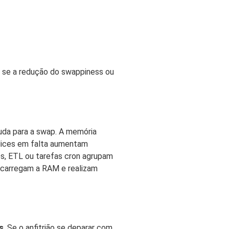
er se a redução do swappiness ou
da para a swap. A memória
ndices em falta aumentam
s, ETL ou tarefas cron agrupam
recarregam a RAM e realizam
s
. Se o anfitrião se deparar com