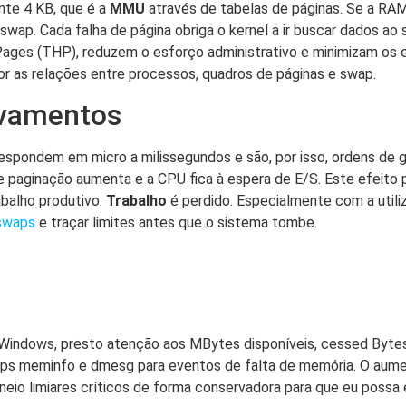
ente 4 KB, que é a
MMU
através de tabelas de páginas. Se a RAM
 swap. Cada falha de página obriga o kernel a ir buscar dados a
ages (THP), reduzem o esforço administrativo e minimizam os er
or as relações entre processos, quadros de páginas e swap.
avamentos
ondem em micro a milissegundos e são, por isso, ordens de g
de paginação aumenta e a CPU fica à espera de E/S. Este efeito 
abalho produtivo.
Trabalho
é perdido. Especialmente com a utili
 swaps
e traçar limites antes que o sistema tombe.
 Windows, presto atenção aos MBytes disponíveis, cessed Byt
ar, ps meminfo e dmesg para eventos de falta de memória. O au
laneio limiares críticos de forma conservadora para que eu possa