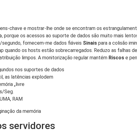
gens-chave e mostrar-lhe onde se encontram os estrangulamento
o
, porque os acessos ao suporte de dados são muito mais lento
s/segundo, fornecem-me dados fiáveis
Sinais
para a colisão imi
wap quando os hosts estão sobrecarregados. Reduzo as falhas d
tribuição limpos. A monitorização regular mantém
Riscos
e per
gundos nos suportes de dados
il, as latências explodem
mória „livre
as/Seg.
 NUMA, RAM
s servidores