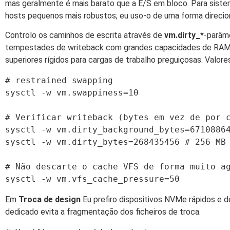
mas geralmente é mais barato que a E/S em bloco. Para siste
hosts pequenos mais robustos; eu uso-o de uma forma direcio
Controlo os caminhos de escrita através de
vm.dirty_*
-parâme
tempestades de writeback com grandes capacidades de RAM.
superiores rígidos para cargas de trabalho preguiçosas. Valor
# restrained swapping

sysctl -w vm.swappiness=10

# Verificar writeback (bytes em vez de por c
sysctl -w vm.dirty_background_bytes=67108864
sysctl -w vm.dirty_bytes=268435456 # 256 MB

# Não descarte o cache VFS de forma muito ag
Em
Troca de design
Eu prefiro dispositivos NVMe rápidos e de
dedicado evita a fragmentação dos ficheiros de troca.