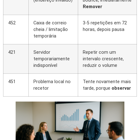
(endereço inválido)
bounce, imediatamente
Remover
452
Caixa de correio
3-5 repetições em 72
cheia / limitação
horas, depois pausa
temporária
421
Servidor
Repetir com um
temporariamente
intervalo crescente,
indisponível
reduzir o volume
451
Problema local no
Tente novamente mais
recetor
tarde, porque
observar