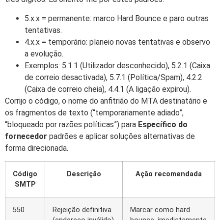
5.x.x = permanente: marco Hard Bounce e paro outras
tentativas.
4.x.x = temporário: planeio novas tentativas e observo
a evolução.
Exemplos: 5.1.1 (Utilizador desconhecido), 5.2.1 (Caixa
de correio desactivada), 5.7.1 (Política/Spam), 4.2.2
(Caixa de correio cheia), 4.4.1 (A ligação expirou).
Corrijo o código, o nome do anfitrião do MTA destinatário e
os fragmentos de texto (“temporariamente adiado”,
“bloqueado por razões políticas”) para
Específico do
fornecedor
padrões e aplicar soluções alternativas de
forma direcionada.
Código
Descrição
Ação recomendada
SMTP
550
Rejeição definitiva
Marcar como hard