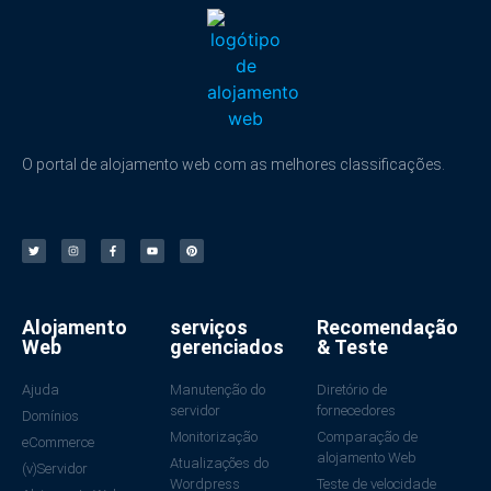
O portal de alojamento web com as melhores classificações.
Alojamento
serviços
Recomendação
Web
gerenciados
& Teste
Ajuda
Manutenção do
Diretório de
servidor
fornecedores
Domínios
Monitorização
Comparação de
eCommerce
alojamento Web
Atualizações do
(v)Servidor
Wordpress
Teste de velocidade