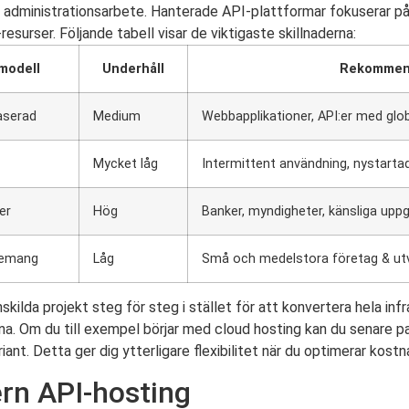
r administrationsarbete. Hanterade API-plattformar fokuserar på
urser. Följande tabell visar de viktigaste skillnaderna:
modell
Underhåll
Rekommend
aserad
Medium
Webbapplikationer, API:er med glo
Mycket låg
Intermittent användning, nystarta
er
Hög
Banker, myndigheter, känsliga uppg
emang
Låg
Små och medelstora företag & ut
skilda projekt steg för steg i stället för att konvertera hela inf
erna. Om du till exempel börjar med cloud hosting kan du senare p
ariant. Detta ger dig ytterligare flexibilitet när du optimerar kos
rn API-hosting