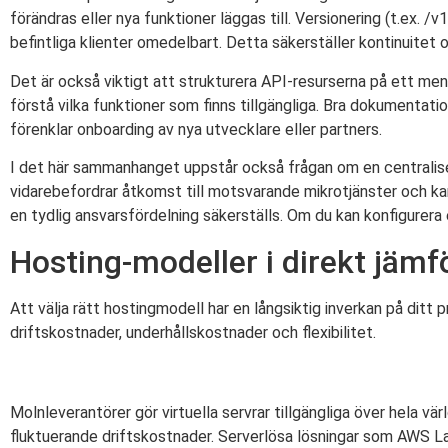
förändras eller nya funktioner läggas till. Versionering (t.ex. 
befintliga klienter omedelbart. Detta säkerställer kontinuitet o
Det är också viktigt att strukturera API-resurserna på ett meni
förstå vilka funktioner som finns tillgängliga. Bra dokumentati
förenklar onboarding av nya utvecklare eller partners.
I det här sammanhanget uppstår också frågan om en centraliser
vidarebefordrar åtkomst till motsvarande mikrotjänster och ka
en tydlig ansvarsfördelning säkerställs. Om du kan konfigurer
Hosting-modeller i direkt jämf
Att välja rätt hostingmodell har en långsiktig inverkan på ditt 
driftskostnader, underhållskostnader och flexibilitet.
Molnleverantörer gör virtuella servrar tillgängliga över hela 
fluktuerande driftskostnader. Serverlösa lösningar som AWS L