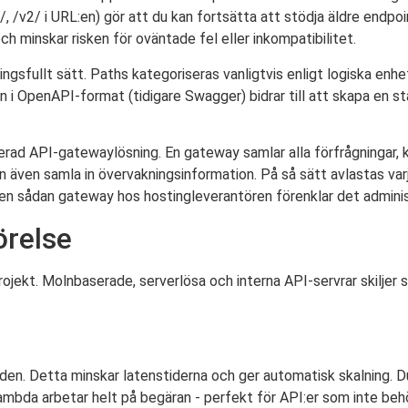
/v1/, /v2/ i URL:en) gör att du kan fortsätta att stödja äldre end
ch minskar risken för oväntade fel eller inkompatibilitet.
ngsfullt sätt. Paths kategoriseras vanligtvis enligt logiska enhe
on i OpenAPI-format (tidigare Swagger) bidrar till att skapa en 
ad API-gatewaylösning. En gateway samlar alla förfrågningar, ko
n även samla in övervakningsinformation. På så sätt avlastas v
a en sådan gateway hos hostingleverantören förenklar det admini
örelse
projekt. Molnbaserade, serverlösa och interna API-servrar skiljer s
världen. Detta minskar latenstiderna och ger automatisk skalning
ambda arbetar helt på begäran - perfekt för API:er som inte beh