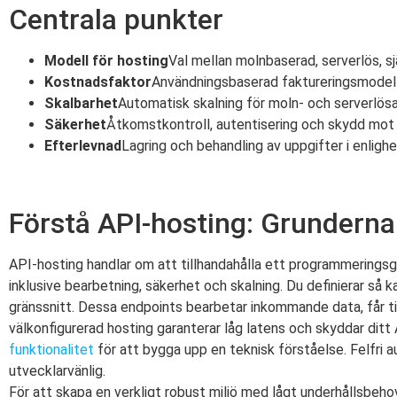
Centrala punkter
Modell för hosting
Val mellan molnbaserad, serverlös, s
Kostnadsfaktor
Användningsbaserad faktureringsmodell
Skalbarhet
Automatisk skalning för moln- och serverlösa
Säkerhet
Åtkomstkontroll, autentisering och skydd mot
Efterlevnad
Lagring och behandling av uppgifter i enli
Förstå API-hosting: Grunderna
API-hosting handlar om att tillhandahålla ett programmeringsgr
inklusive bearbetning, säkerhet och skalning. Du definierar 
gränssnitt. Dessa endpoints bearbetar inkommande data, får till
välkonfigurerad hosting garanterar låg latens och skyddar ditt AP
funktionalitet
för att bygga upp en teknisk förståelse. Felfri a
utvecklarvänlig.
För att skapa en verkligt robust miljö med lågt underhållsbe