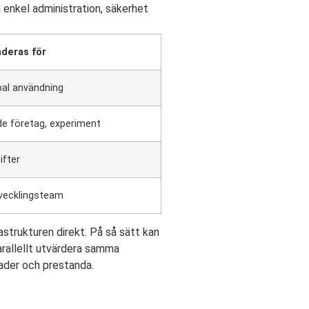
 enkel administration, säkerhet
eras för
bal användning
de företag, experiment
ifter
vecklingsteam
rastrukturen direkt. På så sätt kan
arallellt utvärdera samma
tnader och prestanda.