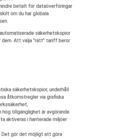
mindre betalt för dataöverföringar
skilt om du har globala
sen.
 automatiserade säkerhetskopior
em. Att välja "rätt" tariff beror
iska säkerhetskopior, underhåll
ssa åtkomstregler via grafiska
verkssäkerhet,
 hög tillgänglighet är avgörande
ta aktiveras i hanterade miljöer
 Det gör det möjligt att göra