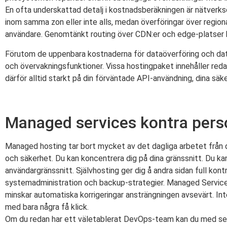
En ofta underskattad detalj i kostnadsberäkningen är nätverksö
inom samma zon eller inte alls, medan överföringar över regiona
användare. Genomtänkt routing över CDN:er och edge-platser k
Förutom de uppenbara kostnaderna för dataöverföring och dat
och övervakningsfunktioner. Vissa hostingpaket innehåller redan
därför alltid starkt på din förväntade API-användning, dina sä
Managed services kontra perso
Managed hosting tar bort mycket av det dagliga arbetet från 
och säkerhet. Du kan koncentrera dig på dina gränssnitt. Du ka
användargränssnitt. Självhosting ger dig å andra sidan full kon
systemadministration och backup-strategier. Managed Services 
minskar automatiska korrigeringar ansträngningen avsevärt. I
med bara några få klick.
Om du redan har ett väletablerat DevOps-team kan du med self-h