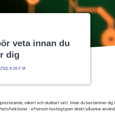
bör veta innan du
 dig
025
8:26 F M
högpresterande, säkert och skalbart sätt. Innan du bestämmer dig
rhetsfunktioner - eftersom hostingtypen direkt påverkar använd