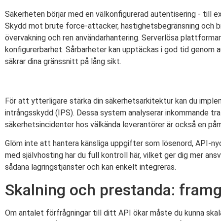
Säkerheten börjar med en välkonfigurerad autentisering - till
Skydd mot brute force-attacker, hastighetsbegränsning och bra
övervakning och ren användarhantering. Serverlösa plattform
konfigurerbarhet. Sårbarheter kan upptäckas i god tid genom
säkrar dina gränssnitt på lång sikt.
För att ytterligare stärka din säkerhetsarkitektur kan du imple
intrångsskydd (IPS). Dessa system analyserar inkommande trafi
säkerhetsincidenter hos välkända leverantörer är också en påmi
Glöm inte att hantera känsliga uppgifter som lösenord, API-nyck
med självhosting har du full kontroll här, vilket ger dig mer a
sådana lagringstjänster och kan enkelt integreras.
Skalning och prestanda: framg
Om antalet förfrågningar till ditt API ökar måste du kunna skal