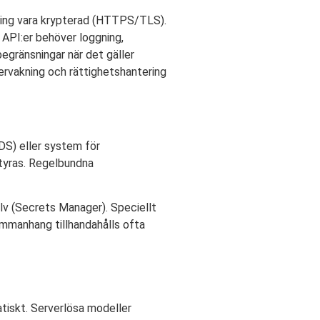
tning vara krypterad (HTTPS/TLS).
 API:er behöver loggning,
gränsningar när det gäller
rvakning och rättighetshantering
IDS) eller system för
ntyras. Regelbundna
alv (Secrets Manager). Speciellt
sammanhang tillhandahålls ofta
atiskt. Serverlösa modeller