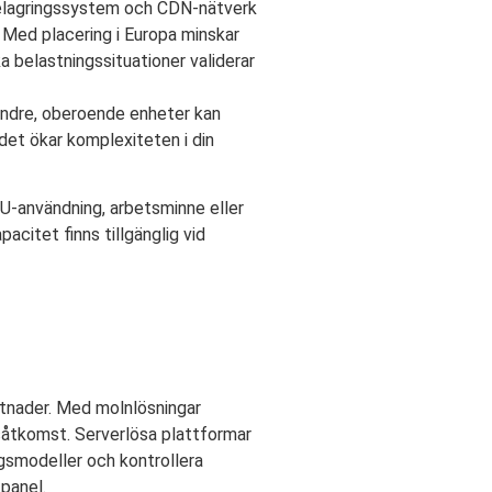
chelagringssystem och CDN-nätverk
. Med placering i Europa minskar
a belastningssituationer validerar
indre, oberoende enheter kan
 det ökar komplexiteten i din
PU-användning, arbetsminne eller
pacitet finns tillgänglig vid
stnader. Med molnlösningar
såtkomst. Serverlösa plattformar
ngsmodeller och kontrollera
panel.