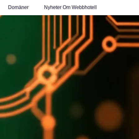
Domäner
Nyheter Om Webbhotell