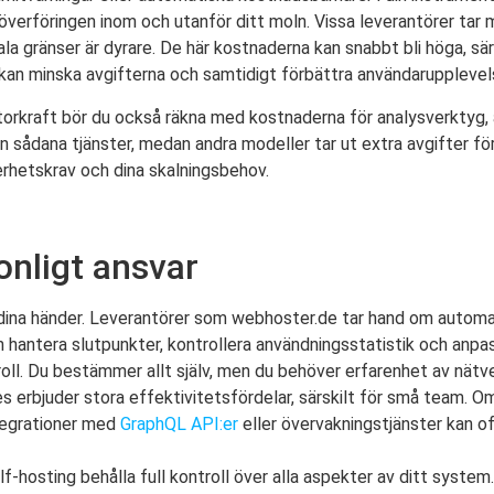
verföringen inom och utanför ditt moln. Vissa leverantörer tar 
la gränser är dyrare. De här kostnaderna kan snabbt bli höga, sär
an minska avgifterna och samtidigt förbättra användarupplevel
orkraft bör du också räkna med kostnaderna för analysverktyg,
 sådana tjänster, medan andra modeller tar ut extra avgifter för d
kerhetskrav och dina skalningsbehov.
nligt ansvar
dina händer. Leverantörer som webhoster.de tar hand om automat
n hantera slutpunkter, kontrollera användningsstatistik och anpa
troll. Du bestämmer allt själv, men du behöver erfarenhet av nät
erbjuder stora effektivitetsfördelar, särskilt för små team. Om
ntegrationer med
GraphQL API:er
eller övervakningstjänster kan of
osting behålla full kontroll över alla aspekter av ditt system.