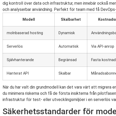
dig kontroll över data och infrastruktur, men innebär också me
och analyserbar användning. Perfekt för team med få DevOps-res
Modell
Skalbarhet
Kostnads
molnbaserad hosting
Dynamisk
Användningsb
Serverlös
Automatisk
Via API-anrop
Självhanterande
Begränsad
Fasta kostnad
Hanterat API
Skalbar
Månadsabonn
När du har valt din grundmodell kan det vara värt att migrera en
du minimera riskerna och få de första insikterna från pilotfas
infrastruktur för test- eller utvecklingsmiljöer i en serverlös v
Säkerhetsstandarder för mode