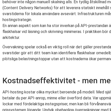
behöver inte någon manuell skalning alls. En tydlig åtskilln
(Content Delivery Networks) för att leverera statiskt innehåll 
svarstiderna för lokala användare avsevärt. Infrastrukturen mås
hostingstrategin.
En annan aspekt som kan ha stor inverkan på API-prestandan ä
flaskhalsar vid läsning och skrivning minimeras. I praktiken bör
arkitektur.
Övervakning spelar också en viktig roll när det gäller prestan
svarstider gör att ditt team kan identifiera flaskhalsar omedelbar
plötsliga belastningstoppar utan att kostnaderna ökar perman
Kostnadseffektivitet - men med
API-hosting kostar olika mycket beroende på modell. Med själ
betalar du per API-anrop, minne eller överförd data. Var upp
lockar med fördelaktiga instegspriser, men kan bli förvånansv
prissystemen löpande. Undvik obehagliga överraskningar med lim