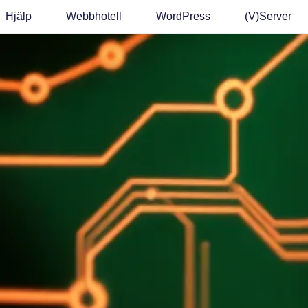
Hjälp
Webbhotell
WordPress
(v)Server