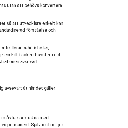
points utan att behöva konvertera
ter så att utvecklare enkelt kan
standardiserad förståelse och
ntrollerar behörigheter,
arje enskilt backend-system och
strationen avsevärt.
ig avsevärt åt när det gäller
. Du måste dock räkna med
övs permanent. Självhosting ger