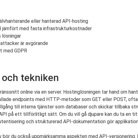
jälvhanterande eller hanterad API-hosting
 jämfört med fasta infrastrukturkostnader
 lösningar
 attacker är avgörande
ghet med GDPR
 och tekniken
änssnitt online via en server. Hostinglösningen tar hand om hant
så kallade endpoints med HTTP-metoder som GET eller POST, oft
gång till interna tjänster som databaser och skickar tillbaka str
I på ett tillförlitligt sätt. Om du vill gå djupare kan du ta en ti
utentisering och strukturerad API-dokumentation gör applikatione
hov bör du också uppmärksamma aspekten med API-versionering. 