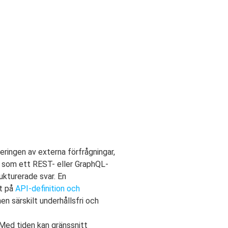
eringen av externa förfrågningar,
a som ett REST- eller GraphQL-
ukturerade svar. En
tt på
API-definition och
n särskilt underhållsfri och
Med tiden kan gränssnitt