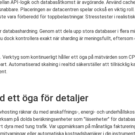
ad mellan API-logik och databasåtkomst är avgörande. Använd ca
snabbare. Placeringen av datacentren spelar också en viktig roll
te vara förberedd för toppbelastningar. Stresstester i realistisk
r databashardning. Genom att dela upp stora databaser i flera m
 du dock kontrollera exakt när sharding är meningsfullt, eftersom
da. Verktyg som kontinuerligt håller ett öga på mätvärden som C
t. Automatiserad skalning i realtid säkerställer att tillräcklig ka
ent.
 ett öga för detaljer
vhosting räknar du med anskaffnings-, energi- och underhållsko
märksam på dolda beräkningsenheter som "läsenheter" för databa
ärt dyra med tung trafik. Var uppmärksam på månatliga faktureri
itvarningar eller automatiska kostnadsbarriärer i din instrument