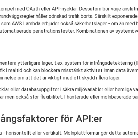
 exempel med OAuth eller API-nycklar. Dessutom bör varje anslu
ndväggsregler håller oönskad trafik borta. Särskilt exponerade
ar som AWS Lambda erbjuder också säkerhetslager - om än med be
 automatiserade penetrationstester. Kombinationen av systemöve
mentera ytterligare lager, t.ex. system för intrångsdetektering (
k i realtid och kan blockera misstänkt aktivitet innan data äve
nnelse om att det är viktigt med ett skydd i flera lager.
lar eller databasuppgifter i säkra miljövariabler eller hemliga v
nsvar men också stor flexibilitet. I hanterade eller molnbaserade 
ångsfaktorer för API:er
a - horisontellt eller vertikalt. Molnplattformar gör detta autom