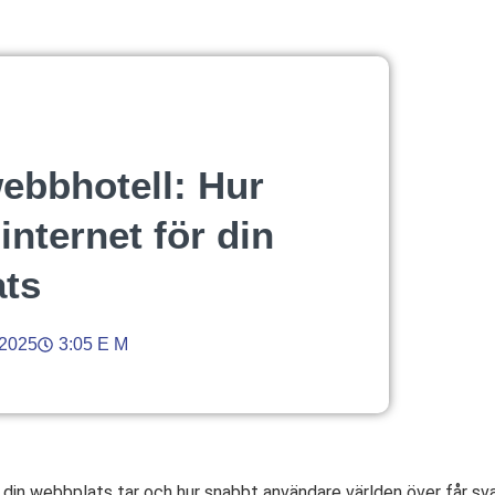
ebbhotell: Hur
internet för din
ts
 2025
3:05 E M
 din webbplats tar och hur snabbt användare världen över får svar