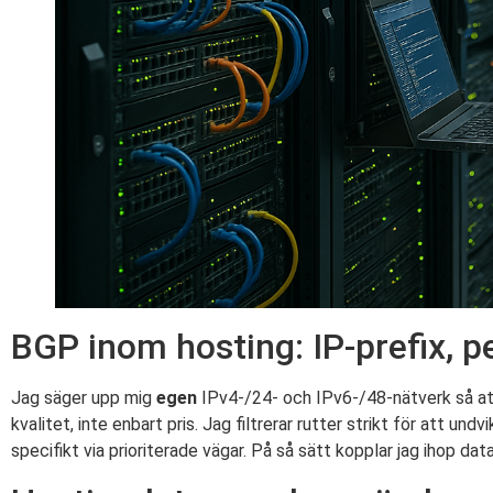
BGP inom hosting: IP-prefix, pe
Jag säger upp mig
egen
IPv4-/24- och IPv6-/48-nätverk så att 
kvalitet, inte enbart pris. Jag filtrerar rutter strikt för att 
specifikt via prioriterade vägar. På så sätt kopplar jag ihop d