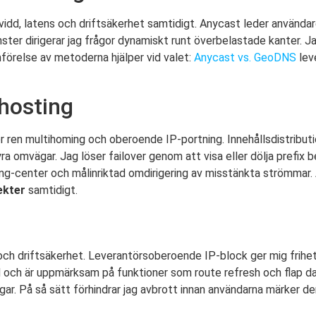
dd, latens och driftsäkerhet samtidigt. Anycast leder användar
nster dirigerar jag frågor dynamiskt runt överbelastade kanter. J
ämförelse av metoderna hjälper vid valet:
Anycast vs. GeoDNS
leve
hosting
r ren multihoming och oberoende IP-portning. Innehållsdistribu
yra omvägar. Jag löser failover genom att visa eller dölja prefix
bbing-center och målinriktad omdirigering av misstänkta strömma
ekter
samtidigt.
och driftsäkerhet. Leverantörsoberoende IP-block ger mig frihet
d och är uppmärksam på funktioner som route refresh och flap da
gar. På så sätt förhindrar jag avbrott innan användarna märker d