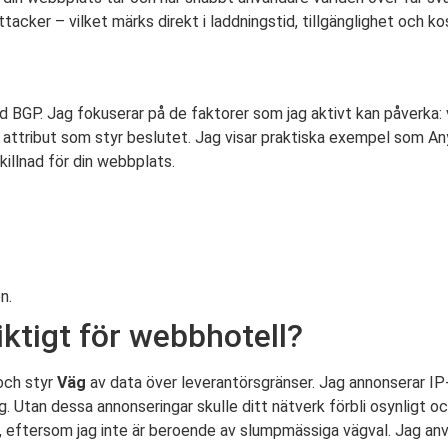
acker – vilket märks direkt i laddningstid, tillgänglighet och ko
d BGP. Jag fokuserar på de faktorer som jag aktivt kan påverka: 
a attribut som styr beslutet. Jag visar praktiska exempel som A
killnad för din webbplats.
n.
iktigt för webbhotell?
och styr
Väg
av data över leverantörsgränser. Jag annonserar I
ting. Utan dessa annonseringar skulle ditt nätverk förbli osynligt o
ar, eftersom jag inte är beroende av slumpmässiga vägval. Jag anv