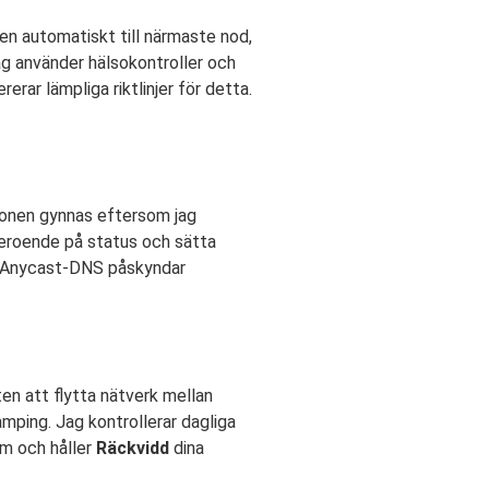
en automatiskt till närmaste nod,
ag använder hälsokontroller och
rerar lämpliga riktlinjer för detta.
tionen gynnas eftersom jag
 beroende på status och sätta
r. Anycast-DNS påskyndar
en att flytta nätverk mellan
mping. Jag kontrollerar dagliga
em och håller
Räckvidd
dina