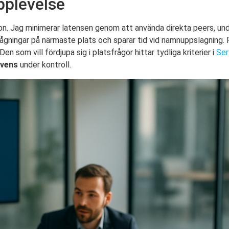
pplevelse
on. Jag minimerar latensen genom att använda direkta peers, un
gningar på närmaste plats och sparar tid vid namnuppslagning. F
Den som vill fördjupa sig i platsfrågor hittar tydliga kriterier i
Ser
kvens
under kontroll.