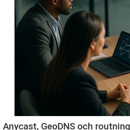
Anycast, GeoDNS och routning