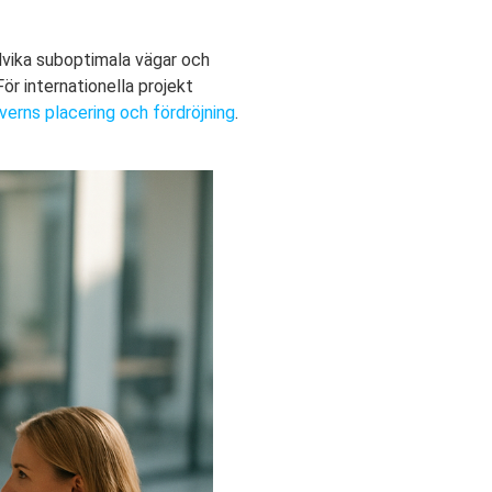
dvika suboptimala vägar och
ör internationella projekt
verns placering och fördröjning
.