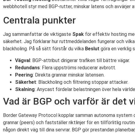
webbhotell styr med BGP-rutter, minskar latens och avvärjer att
Centrala punkter
Jag sammanfattar de viktigaste
Spak
för effektiv hosting me
säkerhet. Jag förklarar hur ruttmeddelanden fungerar och vilk
blackholing. På så sätt förstår du vilka
Beslut
göra en verklig s
Vägval
: BGP-attribut dirigerar trafiken till bättre vägar.
Redundans
: Flera uppströms reducerar avbrott.
Peering
: Direkta grannar minskar latensen.
Säkerhet
: Blackholing och filtrering stoppar attacker.
Skalning
: Anycast fördelar belastningen över hela världe
Vad är BGP och varför är det v
Border Gateway Protocol kopplar samman autonoma system 
grannar (peers) och fastställer riktlinjer för en tillförlitlig rou
någon direkt väg till dina servrar. BGP gör prestandan planerb