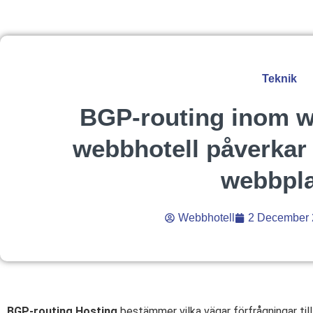
Teknik
BGP-routing inom w
webbhotell påverkar 
webbpla
Webbhotell
2 December
BGP-routing Hosting
bestämmer vilka vägar förfrågningar till