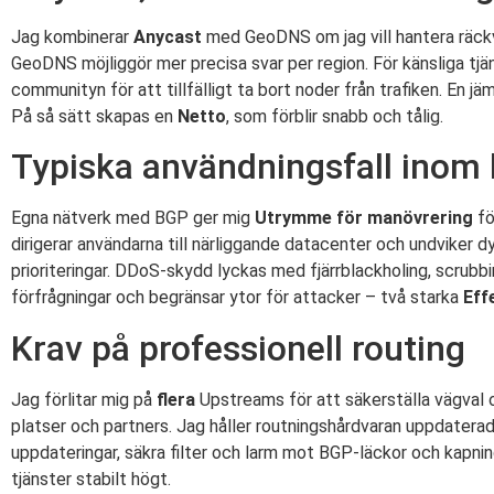
Jag kombinerar
Anycast
med GeoDNS om jag vill hantera räckvi
GeoDNS möjliggör mer precisa svar per region. För känsliga tjä
communityn för att tillfälligt ta bort noder från trafiken. En j
På så sätt skapas en
Netto
, som förblir snabb och tålig.
Typiska användningsfall inom 
Egna nätverk med BGP ger mig
Utrymme för manövrering
fö
dirigerar användarna till närliggande datacenter och undviker d
prioriteringar. DDoS-skydd lyckas med fjärrblackholing, scru
förfrågningar och begränsar ytor för attacker – två starka
Eff
Krav på professionell routing
Jag förlitar mig på
flera
Upstreams för att säkerställa vägval 
platser och partners. Jag håller routningshårdvaran uppdatera
uppdateringar, säkra filter och larm mot BGP-läckor och kapnin
tjänster stabilt högt.