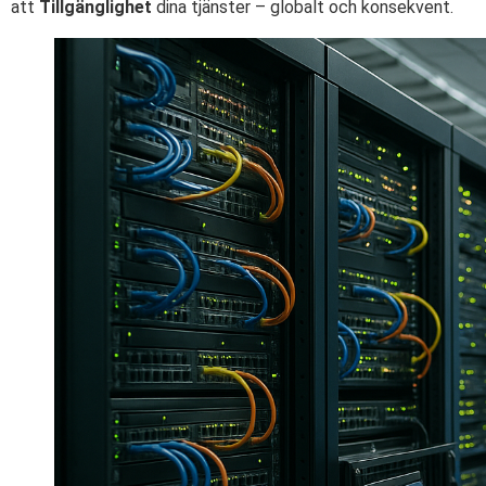
att
Tillgänglighet
dina tjänster – globalt och konsekvent.