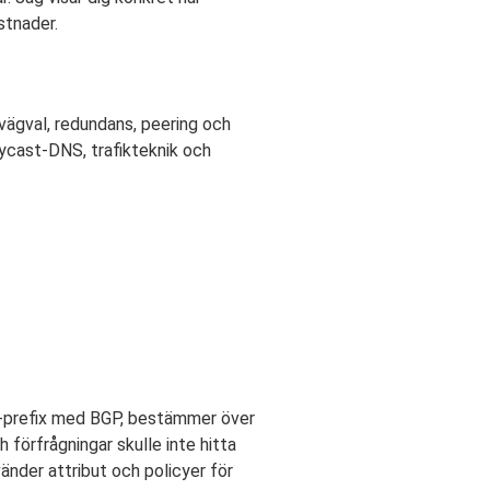
stnader.
vägval, redundans, peering och
nycast-DNS, trafikteknik och
P-prefix med BGP, bestämmer över
ch förfrågningar skulle inte hitta
änder attribut och policyer för