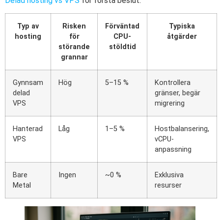
Delad hosting vs VPS
för första beslut.
Typ av
Risken
Förväntad
Typiska
hosting
för
CPU-
åtgärder
störande
stöldtid
grannar
Gynnsam
Hög
5–15 %
Kontrollera
delad
gränser, begär
VPS
migrering
Hanterad
Låg
1–5 %
Hostbalansering,
VPS
vCPU-
anpassning
Bare
Ingen
~0 %
Exklusiva
Metal
resurser