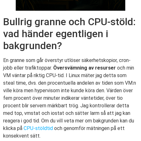
Bullrig granne och CPU-stöld:
vad händer egentligen i
bakgrunden?
En granne som går överstyr utlöser säkerhetskopior, cron-
jobb eller trafiktoppar.
Översvämning av resurser
och min
VM väntar på riktig CPU-tid. I Linux mäter jag detta som
steal time, dvs. den procentuella andelen av tiden som VM:n
ville köra men hypervisorn inte kunde köra den. Värden över
fem procent över minuter indikerar väntetider, över tio
procent blir servern märkbart trög. Jag kontrollerar detta
med top, vmstat och iostat och sätter larm så att jag kan
reagera i god tid. Om du vill veta mer om bakgrunden kan du
klicka på
CPU-stöldtid
och genomför mätningen på ett
konsekvent sätt.