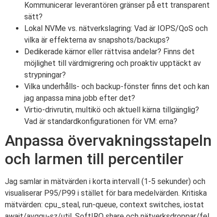
Kommunicerar leverantören gränser på ett transparent
sätt?
Lokal NVMe vs. nätverkslagring: Vad är IOPS/QoS och
vilka är effekterna av snapshots/backups?
Dedikerade kärnor eller rättvisa andelar? Finns det
möjlighet till värdmigrering och proaktiv upptäckt av
strypningar?
Vilka underhålls- och backup-fönster finns det och kan
jag anpassa mina jobb efter det?
Virtio-drivrutin, multikö och aktuell kärna tillgänglig?
Vad är standardkonfigurationen för VM: erna?
Anpassa övervakningsstapeln
och larmen till percentiler
Jag samlar in mätvärden i korta intervall (1-5 sekunder) och
visualiserar P95/P99 i stället för bara medelvärden. Kritiska
mätvärden: cpu_steal, run-queue, context switches, iostat
await/avgqu-sz/util, SoftIRQ share och nätverksdroppar/fel.