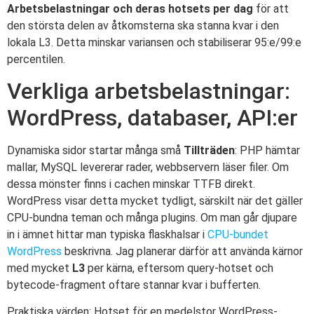
Arbetsbelastningar och deras hotsets per dag
för att
den största delen av åtkomsterna ska stanna kvar i den
lokala L3. Detta minskar variansen och stabiliserar 95:e/99:e
percentilen.
Verkliga arbetsbelastningar:
WordPress, databaser, API:er
Dynamiska sidor startar många små
Tillträden
: PHP hämtar
mallar, MySQL levererar rader, webbservern läser filer. Om
dessa mönster finns i cachen minskar TTFB direkt.
WordPress visar detta mycket tydligt, särskilt när det gäller
CPU-bundna teman och många plugins. Om man går djupare
in i ämnet hittar man typiska flaskhalsar i
CPU-bundet
WordPress
beskrivna. Jag planerar därför att använda kärnor
med mycket
L3
per kärna, eftersom query-hotset och
bytecode-fragment oftare stannar kvar i bufferten.
Praktiska värden: Hotset för en medelstor WordPress-