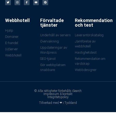
Webbhotell
Förvaltade
Rekommendation
tjänster
och test
Hjälp
Underhåll av servern
Leverantörskatalog
Domäner
Övervakning
Jämförelse av
E-handel
webbhotell
Uppdateringar av
(v)Server
Wordpress
Hastighetstest
Webbhotell
SEO-tjänst
Rekommendation om
värdskap
Gör webbplatsen
snabbare
Webbdesigner
© Alla rättigheter förbehålls iSearch
Impressum & kontakt
Integritetspolicy
Tillverkad med ❤ i Tyskland