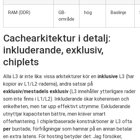
RAM (DDR)
GB-
hög
Baslinje
område
Cachearkitektur i detalj:
inkluderande, exklusiv,
chiplets
Alla L3 är inte lika: vissa arkitekturer kör en
inklusive
L3 (har
kopior av L1/L2-raderna), andra satsar på
exklusiv/mestadels exklusiv
(L3 innehåller ytterligare rader
som inte finns i L1/L2). Inkluderande ökar koherensen och
enkelheten, men tar upp effektivt utrymme. Exkluderande
utnyttjar kapaciteten bättre, men kräver smart
offerhantering. I chipletbaserade konstruktioner är L3 ofta
per
buntade; förfrågningar som hamnar på en annan betalar
en extra latens. För hosting betyder det: Jag försöker,