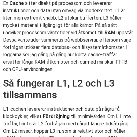
En
Cache
sitter direkt på processorn och levererar
instruktioner och data utan omväg via moderkortet. L1 är
liten men extremt snabb; L2 utökar bufferten; L3 håller
mycket material tillgängligt för alla kärnor. På så sätt
undviker processorn väntetider vid åtkomst till
RAM
uppstår.
Dessa väntetider summeras på webbservrar, eftersom varje
förfrågan utlöser flera databas- och filsystemåtkomster. I
loggarna ser jag gång på gång hur korta cache-träffar
ersätter långa RAM-åtkomster och därmed minskar TTFB
och CPU-användningen.
Så fungerar L1, L2 och L3
tillsammans
L1-cachen levererar instruktioner och data på några få
klockcykler, vilket
Fördröjning
till minimivärden. Om L1 inte
träffar, hanterar L2 förfrågan med något längre tidsåtgång.
Om L2 missar, hoppar L3 in, som är relativt stor och håller