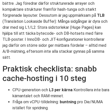
bättre. Jag föredrar därför strukturerade arrayer och
kompaktare strukturer framför hash-tunga och starkt
förgrenade layouter. Dessutom är jag uppmärksam på
TLB
(Translation Lookaside Buffer): Många sidgångar är dyra och
drar med sig L1/L2. Stora sidstorlekar (Huge Pages) kan
hjälpa till att täcka bytecode- och DB-hotsets med färre
TLB-poster. I InnoDB- och JIT-konfigurationer kontrollerar
jag därför om större sidor ger mätbara fördelar – alltid med
A/B-mätning, eftersom inte alla stackar gynnas på samma
sätt.
Praktisk checklista: snabb
cache-hosting i 10 steg
CPU-generation och
L3 per kärna
Kontrollera inte bara
kärnantalet och RAM-minnet.
Fråga om vCPU-tilldelning:
buntning
pro Die/NUMA
istället för spridning.