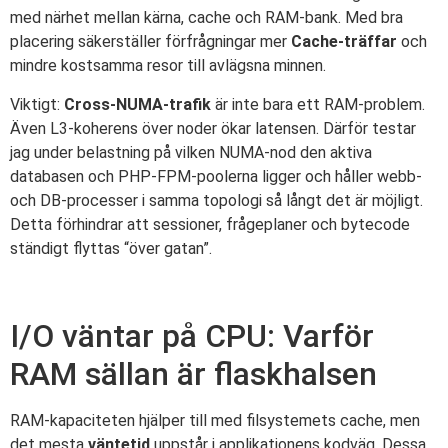
med närhet mellan kärna, cache och RAM-bank. Med bra
placering säkerställer förfrågningar mer
Cache-träffar
och
mindre kostsamma resor till avlägsna minnen.
Viktigt:
Cross-NUMA-trafik
är inte bara ett RAM-problem.
Även L3-koherens över noder ökar latensen. Därför testar
jag under belastning på vilken NUMA-nod den aktiva
databasen och PHP-FPM-poolerna ligger och håller webb-
och DB-processer i samma topologi så långt det är möjligt.
Detta förhindrar att sessioner, frågeplaner och bytecode
ständigt flyttas “över gatan”.
I/O väntar på CPU: Varför
RAM sällan är flaskhalsen
RAM-kapaciteten hjälper till med filsystemets cache, men
det mesta
väntetid
uppstår i applikationens kodväg. Dessa