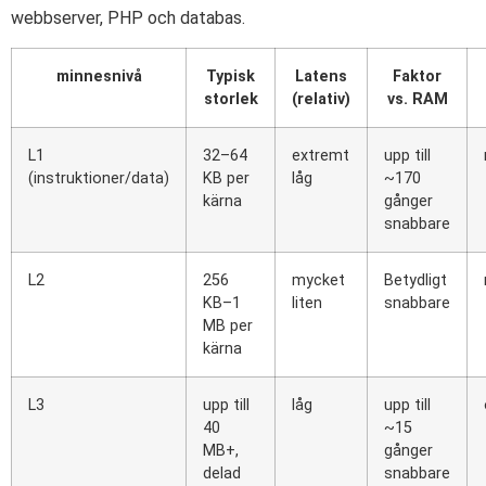
webbserver, PHP och databas.
minnesnivå
Typisk
Latens
Faktor
storlek
(relativ)
vs. RAM
L1
32–64
extremt
upp till
(instruktioner/data)
KB per
låg
~170
kärna
gånger
snabbare
L2
256
mycket
Betydligt
KB–1
liten
snabbare
MB per
kärna
L3
upp till
låg
upp till
40
~15
MB+,
gånger
delad
snabbare