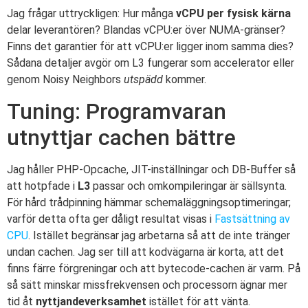
Jag frågar uttryckligen: Hur många
vCPU per fysisk kärna
delar leverantören? Blandas vCPU:er över NUMA-gränser?
Finns det garantier för att vCPU:er ligger inom samma dies?
Sådana detaljer avgör om L3 fungerar som accelerator eller
genom Noisy Neighbors
utspädd
kommer.
Tuning: Programvaran
utnyttjar cachen bättre
Jag håller PHP-Opcache, JIT-inställningar och DB-Buffer så
att hotpfade i
L3
passar och omkompileringar är sällsynta.
För hård trådpinning hämmar schemaläggningsoptimeringar;
varför detta ofta ger dåligt resultat visas i
Fastsättning av
CPU
. Istället begränsar jag arbetarna så att de inte tränger
undan cachen. Jag ser till att kodvägarna är korta, att det
finns färre förgreningar och att bytecode-cachen är varm. På
så sätt minskar missfrekvensen och processorn ägnar mer
tid åt
nyttjandeverksamhet
istället för att vänta.