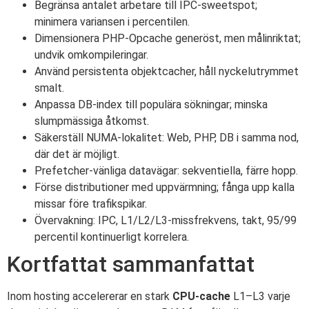
Begränsa antalet arbetare till IPC-sweetspot;
minimera variansen i percentilen.
Dimensionera PHP-Opcache generöst, men målinriktat;
undvik omkompileringar.
Använd persistenta objektcacher, håll nyckelutrymmet
smalt.
Anpassa DB-index till populära sökningar; minska
slumpmässiga åtkomst.
Säkerställ NUMA-lokalitet: Web, PHP, DB i samma nod,
där det är möjligt.
Prefetcher-vänliga datavägar: sekventiella, färre hopp.
Förse distributioner med uppvärmning; fånga upp kalla
missar före trafikspikar.
Övervakning: IPC, L1/L2/L3-missfrekvens, takt, 95/99
percentil kontinuerligt korrelera.
Kortfattat sammanfattat
Inom hosting accelererar en stark
CPU-cache
L1–L3 varje