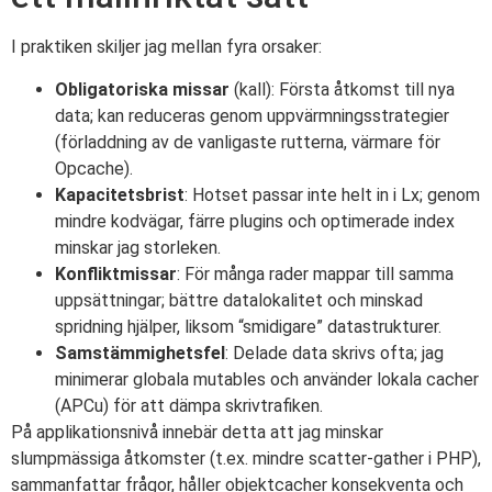
I praktiken skiljer jag mellan fyra orsaker:
Obligatoriska missar
(kall): Första åtkomst till nya
data; kan reduceras genom uppvärmningsstrategier
(förladdning av de vanligaste rutterna, värmare för
Opcache).
Kapacitetsbrist
: Hotset passar inte helt in i Lx; genom
mindre kodvägar, färre plugins och optimerade index
minskar jag storleken.
Konfliktmissar
: För många rader mappar till samma
uppsättningar; bättre datalokalitet och minskad
spridning hjälper, liksom “smidigare” datastrukturer.
Samstämmighetsfel
: Delade data skrivs ofta; jag
minimerar globala mutables och använder lokala cacher
(APCu) för att dämpa skrivtrafiken.
På applikationsnivå innebär detta att jag minskar
slumpmässiga åtkomster (t.ex. mindre scatter-gather i PHP),
sammanfattar frågor, håller objektcacher konsekventa och