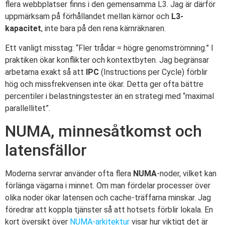
flera webbplatser finns i den gemensamma L3. Jag är därför
uppmärksam på förhållandet mellan kärnor och
L3-
kapacitet
, inte bara på den rena kärnräknaren.
Ett vanligt misstag: “Fler trådar = högre genomströmning.” I
praktiken ökar konflikter och kontextbyten. Jag begränsar
arbetarna exakt så att
IPC
(Instructions per Cycle) förblir
hög och missfrekvensen inte ökar. Detta ger ofta bättre
percentiler i belastningstester än en strategi med “maximal
parallellitet”.
NUMA, minnesåtkomst och
latensfällor
Moderna servrar använder ofta flera
NUMA
-noder, vilket kan
förlänga vägarna i minnet. Om man fördelar processer över
olika noder ökar latensen och cache-träffarna minskar. Jag
föredrar att koppla tjänster så att hotsets förblir lokala. En
kort översikt över
NUMA-arkitektur
visar hur viktigt det är