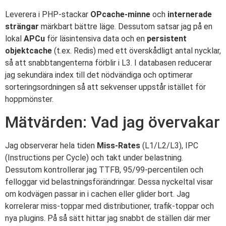
Leverera i PHP-stackar
OPcache-minne
och
internerade
strängar
märkbart bättre läge. Dessutom satsar jag på en
lokal
APCu
för läsintensiva data och en
persistent
objektcache
(t.ex. Redis) med ett överskådligt antal nycklar,
så att snabbtangenterna förblir i L3. I databasen reducerar
jag sekundära index till det nödvändiga och optimerar
sorteringsordningen så att sekvenser uppstår istället för
hoppmönster.
Mätvärden: Vad jag övervakar
Jag observerar hela tiden
Miss-Rates
(L1/L2/L3), IPC
(Instructions per Cycle) och takt under belastning.
Dessutom kontrollerar jag TTFB, 95/99-percentilen och
felloggar vid belastningsförändringar. Dessa nyckeltal visar
om kodvägen passar in i cachen eller glider bort. Jag
korrelerar miss-toppar med distributioner, trafik-toppar och
nya plugins. På så sätt hittar jag snabbt de ställen där mer