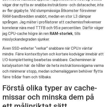
vägar drar nytta av snabba instruktions- och datacacher, inte
av fler gigabyte. Vid slumpmässiga åtkomster försvinner
RAM-bandbredden snabbt, medan en stor L3 dämpar
sprången. Jag mäter i profilatorer att cachemissfrekvenser
korrelerar nära med TTFB och 95:e percentilen. Därför väger
jag CPU-cache högre än ren
RAM-storlek
, tills
misslyckandegraden sjunker.
Även SSD-enheter “verkar” snabbare när CPU:n väntar
mindre. Färre kontextbyten och kortare kodvägar innebär att
I/O-komplettering bearbetas snabbare. Cacheminnen är
katalysatorn här: de håller de heta instruktionsvägarna varma
och minimerar stopp, medan schemaläggaren behöver flytta
färre trådar fram och tillbaka.
Förstå olika typer av cache-
missar och minska dem på
ett målinriktat sätt