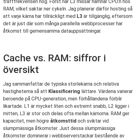
träfffrekvensen hög. Först när L3 missar hamnar CPU:n hos
RAM, vilket saktar ner cykeln. Jag planerar därför hosting så
att varje kärna har tillräckligt med
L3
är tillgänglig, eftersom
det är just där som många parallella webbprocesser har
åtkomst till gemensamma datauppsättningar.
Cache vs. RAM: siffror i
översikt
Jag sammanfattar de typiska storlekarna och relativa
hastigheterna så att
Klassificering
lättare. Värdena varierar
beroende på CPU-generation, men förhållandena förblir
likartade. L1 är mycket liten och extremt snabb, L2 ligger i
mitten, L3 är stor och delas ofta mellan kärnorna. RAM ger
kapacitet, men högre
åtkomsttid
och sviktar vid
slumpmässiga åtkomster. Just dessa slumpmässiga
åtkomster dominerar i webbserverstackar bestående av