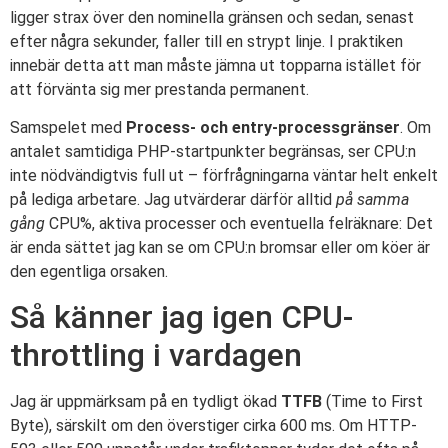
ligger strax över den nominella gränsen och sedan, senast
efter några sekunder, faller till en strypt linje. I praktiken
innebär detta att man måste jämna ut topparna istället för
att förvänta sig mer prestanda permanent.
Samspelet med
Process- och entry-processgränser
. Om
antalet samtidiga PHP-startpunkter begränsas, ser CPU:n
inte nödvändigtvis full ut – förfrågningarna väntar helt enkelt
på lediga arbetare. Jag utvärderar därför alltid
på samma
gång
CPU%, aktiva processer och eventuella felräknare: Det
är enda sättet jag kan se om CPU:n bromsar eller om köer är
den egentliga orsaken.
Så känner jag igen CPU-
throttling i vardagen
Jag är uppmärksam på en tydligt ökad
TTFB
(Time to First
Byte), särskilt om den överstiger cirka 600 ms. Om HTTP-