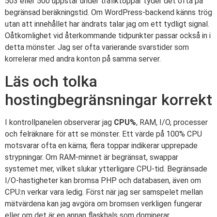
503 eller 500 uppstår under trafiktoppar tyder det ofta på
begränsad beräkningstid. Om WordPress-backend känns trög
utan att innehållet har ändrats talar jag om ett tydligt signal.
Oåtkomlighet vid återkommande tidpunkter passar också in i
detta mönster. Jag ser ofta varierande svarstider som
korrelerar med andra konton på samma server.
Läs och tolka
hostingbegränsningar korrekt
I kontrollpanelen observerar jag
CPU%
, RAM, I/O, processer
och felräknare för att se mönster. Ett värde på 100% CPU
motsvarar ofta en kärna; flera toppar indikerar upprepade
strypningar. Om RAM-minnet är begränsat, swappar
systemet mer, vilket slukar ytterligare CPU-tid. Begränsade
I/O-hastigheter kan bromsa PHP och databasen, även om
CPU:n verkar vara ledig. Först när jag ser samspelet mellan
mätvärdena kan jag avgöra om bromsen verkligen fungerar
eller om det är en annan flaskhals som dominerar.