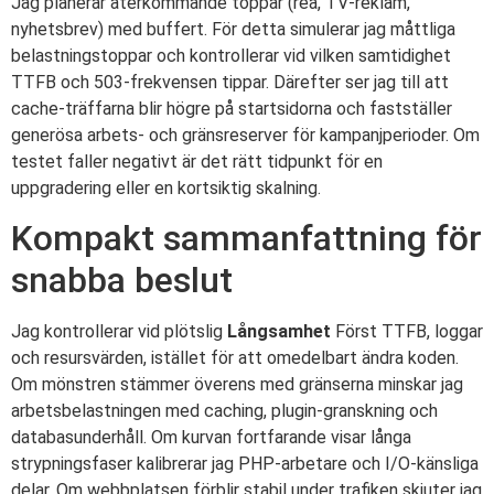
Jag planerar återkommande toppar (rea, TV-reklam,
nyhetsbrev) med buffert. För detta simulerar jag måttliga
belastningstoppar och kontrollerar vid vilken samtidighet
TTFB och 503-frekvensen tippar. Därefter ser jag till att
cache-träffarna blir högre på startsidorna och fastställer
generösa arbets- och gränsreserver för kampanjperioder. Om
testet faller negativt är det rätt tidpunkt för en
uppgradering eller en kortsiktig skalning.
Kompakt sammanfattning för
snabba beslut
Jag kontrollerar vid plötslig
Långsamhet
Först TTFB, loggar
och resursvärden, istället för att omedelbart ändra koden.
Om mönstren stämmer överens med gränserna minskar jag
arbetsbelastningen med caching, plugin-granskning och
databasunderhåll. Om kurvan fortfarande visar långa
strypningsfaser kalibrerar jag PHP-arbetare och I/O-känsliga
delar. Om webbplatsen förblir stabil under trafiken skjuter jag