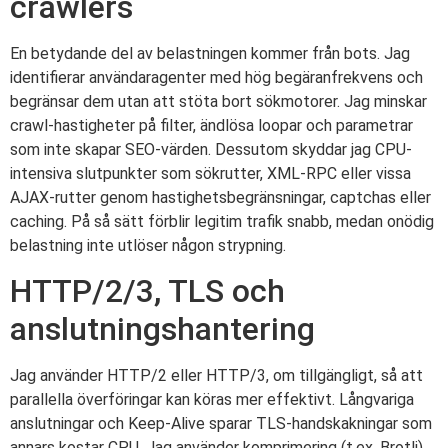
crawlers
En betydande del av belastningen kommer från bots. Jag
identifierar användaragenter med hög begäranfrekvens och
begränsar dem utan att stöta bort sökmotorer. Jag minskar
crawl-hastigheter på filter, ändlösa loopar och parametrar
som inte skapar SEO-värden. Dessutom skyddar jag CPU-
intensiva slutpunkter som sökrutter, XML-RPC eller vissa
AJAX-rutter genom hastighetsbegränsningar, captchas eller
caching. På så sätt förblir legitim trafik snabb, medan onödig
belastning inte utlöser någon strypning.
HTTP/2/3, TLS och
anslutningshantering
Jag använder HTTP/2 eller HTTP/3, om tillgängligt, så att
parallella överföringar kan köras mer effektivt. Långvariga
anslutningar och Keep-Alive sparar TLS-handskakningar som
annars kostar CPU. Jag använder komprimering (t.ex. Brotli)