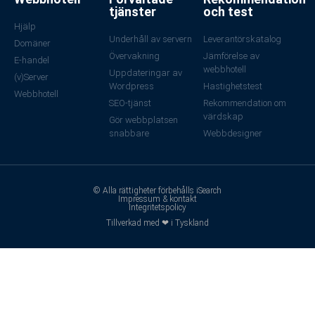
tjänster
och test
Hjälp
Underhåll av servern
Leverantörskatalog
Domäner
Övervakning
Jämförelse av
E-handel
webbhotell
Uppdateringar av
(v)Server
Wordpress
Hastighetstest
Webbhotell
SEO-tjänst
Rekommendation om
värdskap
Gör webbplatsen
snabbare
Webbdesigner
© Alla rättigheter förbehålls iSearch
Impressum & kontakt
Integritetspolicy
Tillverkad med ❤ i Tyskland