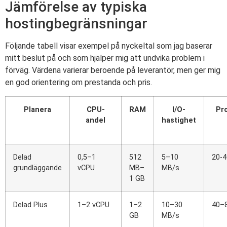
Jämförelse av typiska
hostingbegränsningar
Följande tabell visar exempel på nyckeltal som jag baserar
mitt beslut på och som hjälper mig att undvika problem i
förväg. Värdena varierar beroende på leverantör, men ger mig
en god orientering om prestanda och pris.
Planera
CPU-
RAM
I/O-
Pr
andel
hastighet
Delad
0,5–1
512
5–10
20-4
grundläggande
vCPU
MB–
MB/s
1 GB
Delad Plus
1–2 vCPU
1–2
10–30
40–
GB
MB/s