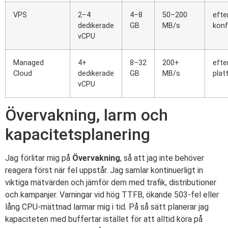
VPS
2–4
4–8
50–200
efte
dedikerade
GB
MB/s
konf
vCPU
Managed
4+
8–32
200+
efte
Cloud
dedikerade
GB
MB/s
plat
vCPU
Övervakning, larm och
kapacitetsplanering
Jag förlitar mig på
Övervakning
, så att jag inte behöver
reagera först när fel uppstår. Jag samlar kontinuerligt in
viktiga mätvärden och jämför dem med trafik, distributioner
och kampanjer. Varningar vid hög TTFB, ökande 503-fel eller
lång CPU-mättnad larmar mig i tid. På så sätt planerar jag
kapaciteten med buffertar istället för att alltid köra på