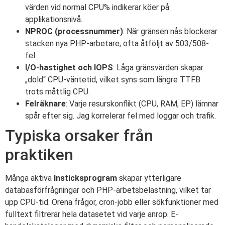
värden vid normal CPU% indikerar köer på
applikationsnivå.
NPROC (processnummer)
: När gränsen nås blockerar
stacken nya PHP-arbetare, ofta åtföljt av 503/508-
fel.
I/O-hastighet och IOPS
: Låga gränsvärden skapar
„dold“ CPU-väntetid, vilket syns som längre TTFB
trots måttlig CPU.
Felräknare
: Varje resurskonflikt (CPU, RAM, EP) lämnar
spår efter sig. Jag korrelerar fel med loggar och trafik.
Typiska orsaker från
praktiken
Många aktiva
Insticksprogram
skapar ytterligare
databasförfrågningar och PHP-arbetsbelastning, vilket tar
upp CPU-tid. Orena frågor, cron-jobb eller sökfunktioner med
fulltext filtrerar hela datasetet vid varje anrop. E-