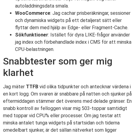
autoladdningsdata smala.
WooCommerce
: Jag cachar prisberäkningar, sessioner
och dynamiska widgets på ett detaljerat sätt eller
flyttar dem med hjälp av Edge- eller Fragment-Cache.
Sökfunktioner
: Istället för dyra LIKE-frågor använder
jag index och förbehandlade index i CMS för att minska
CPU-belastningen.
Snabbtester som ger mig
klarhet
Jag mäter
TTFB
vid olika tidpunkter och antecknar värdena i
en kort logg. Om svaren är snabbare på natten och sjunker på
eftermiddagen stämmer det överens med delade gränser. En
snabb kontroll av felloggen visar mig 503-toppar samtidigt
med toppar vid CPU% eller processer. Om jag testar att
minska antalet tunga widgets på startsidan och tiderna
omedelbart sjunker, är det sällan nätverket som ligger