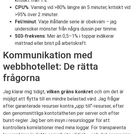
kritiskt från 1 s.
CPU%
: Varning vid >80% längre än 5 minuter, kritiskt vid
>95% över 2 minuter.
Fel/minut
: Varje ihållande serie är obekväm – jag
undersöker mönster från några dussin per timme.
503-frekvens
: Mer än 0,5–1% i toppar indikerar
mättnad eller brist på arbetskraft.
Kommunikation med
webbhotellet: De rätta
frågorna
Jag klarar mig tidigt,
vilken gräns konkret
och om det är
möjligt att flytta till en mindre belastad värd. Jag frågar
efter garanterade resurser kontra „upp till“-resurser, efter
den genomsnittliga kontotätheten per server och efter
burst-regler. Jag ber om insyn i resursloggar för att
kontrollera korrelationer med mina loggar. För transparenta