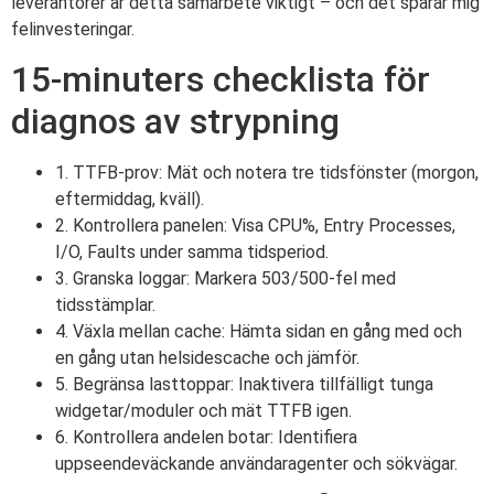
leverantörer är detta samarbete viktigt – och det sparar mig
felinvesteringar.
15-minuters checklista för
diagnos av strypning
1. TTFB-prov: Mät och notera tre tidsfönster (morgon,
eftermiddag, kväll).
2. Kontrollera panelen: Visa CPU%, Entry Processes,
I/O, Faults under samma tidsperiod.
3. Granska loggar: Markera 503/500-fel med
tidsstämplar.
4. Växla mellan cache: Hämta sidan en gång med och
en gång utan helsidescache och jämför.
5. Begränsa lasttoppar: Inaktivera tillfälligt tunga
widgetar/moduler och mät TTFB igen.
6. Kontrollera andelen botar: Identifiera
uppseendeväckande användaragenter och sökvägar.