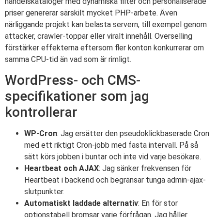
handelskataloger med dynamiska filter och personaliserade
priser genererar särskilt mycket PHP-arbete. Även
närliggande projekt kan belasta servern, till exempel genom
attacker, crawler-toppar eller viralt innehåll. Overselling
förstärker effekterna eftersom fler konton konkurrerar om
samma CPU-tid än vad som är rimligt.
WordPress- och CMS-
specifikationer som jag
kontrollerar
WP-Cron
: Jag ersätter den pseudoklickbaserade Cron
med ett riktigt Cron-jobb med fasta intervall. På så
sätt körs jobben i buntar och inte vid varje besökare.
Heartbeat och AJAX
: Jag sänker frekvensen för
Heartbeat i backend och begränsar tunga admin-ajax-
slutpunkter.
Automatiskt laddade alternativ
: En för stor
optionstabell bromsar varje förfrågan. Jag håller