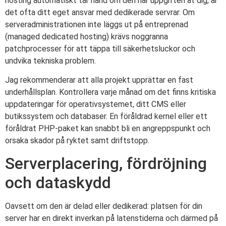
hosting automatiskt tar hand om den här uppgiften åt dig, är
det ofta ditt eget ansvar med dedikerade servrar. Om
serveradministrationen inte läggs ut på entreprenad
(managed dedicated hosting) krävs noggranna
patchprocesser för att täppa till säkerhetsluckor och
undvika tekniska problem.
Jag rekommenderar att alla projekt upprättar en fast
underhållsplan. Kontrollera varje månad om det finns kritiska
uppdateringar för operativsystemet, ditt CMS eller
butikssystem och databaser. En föråldrad kernel eller ett
föråldrat PHP-paket kan snabbt bli en angreppspunkt och
orsaka skador på ryktet samt driftstopp.
Serverplacering, fördröjning
och dataskydd
Oavsett om den är delad eller dedikerad: platsen för din
server har en direkt inverkan på latenstiderna och därmed på