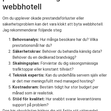
webbhotell
Om du upplever ökade prestandaförluster eller
säkerhetsproblem kan det vara klokt att byta webbhotell.
Jag rekommenderar följande steg:
Behovsanalys:
Hur många besökare har du? Vilka
prestationsmål har du?
Säkerhetskrav:
Behöver du behandla känslig data?
Behöver du en dedikerad brandvägg?
Skalningsplan:
Förväntar du dig säsongsmässiga
trafiktoppar eller konstant tillväxt?
Teknisk expertis:
Kan du underhålla servern själv eller
är det mer meningsfullt med managed hosting?
Kostnadsram:
Bestäm tidigt hur stor budget per
månad som är realistisk.
Stöd för kvalitet:
Hur snabbt svarar leverantörens
support på problem?
Den här checklistan hjälper dig att fatta ett välgrundat