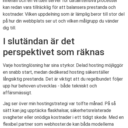
innehåll och en virtuell server för dataintensiva processer
kan redan vara tillräcklig för att balansera prestanda och
kostnader. Vilken uppdelning som är lämplig beror till stor del
på hur din webbplats ser ut och vilken målgrupp du vänder
dig till.
I slutändan är det
perspektivet som räknas
Varje hostinglösning har sina styrkor. Delad hosting möjliggör
en snabb start, medan dedikerad hosting säkerställer
långsiktig prestanda. Det är viktigt att du regelbundet följer
upp hur behoven utvecklas - både tekniskt och
affärsmässigt.
Jag ser över min hostingstrategi var tolfte månad. På så
sätt kan jag upptäcka flaskhalsar, säkerhetsrelaterade
svagheter eller onödiga kostnader i ett tidigt skede. Med en
flexibel partner som webhoster.de kan båda modellerna