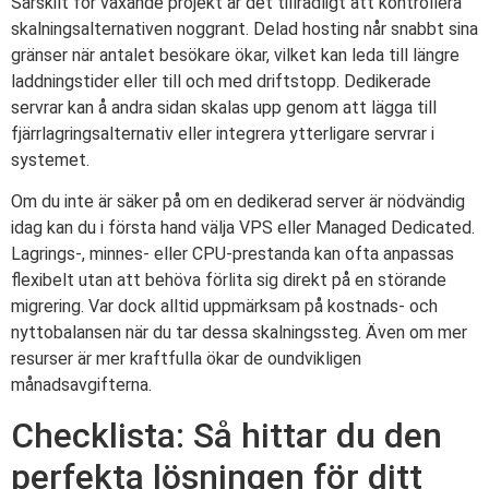
Särskilt för växande projekt är det tillrådligt att kontrollera
skalningsalternativen noggrant. Delad hosting når snabbt sina
gränser när antalet besökare ökar, vilket kan leda till längre
laddningstider eller till och med driftstopp. Dedikerade
servrar kan å andra sidan skalas upp genom att lägga till
fjärrlagringsalternativ eller integrera ytterligare servrar i
systemet.
Om du inte är säker på om en dedikerad server är nödvändig
idag kan du i första hand välja VPS eller Managed Dedicated.
Lagrings-, minnes- eller CPU-prestanda kan ofta anpassas
flexibelt utan att behöva förlita sig direkt på en störande
migrering. Var dock alltid uppmärksam på kostnads- och
nyttobalansen när du tar dessa skalningssteg. Även om mer
resurser är mer kraftfulla ökar de oundvikligen
månadsavgifterna.
Checklista: Så hittar du den
perfekta lösningen för ditt