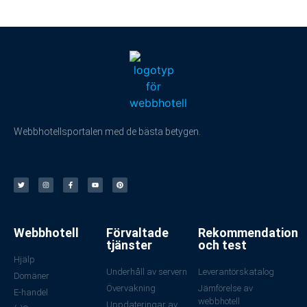
Webbhotellsportalen med de bästa betygen.
Webbhotell
Förvaltade
Rekommendation
tjänster
och test
Hjälp
Underhåll av servern
Leverantörskatalog
Domäner
Övervakning
Jämförelse av
E-handel
webbhotell
Uppdateringar av