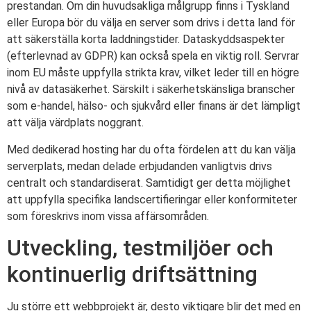
prestandan. Om din huvudsakliga målgrupp finns i Tyskland
eller Europa bör du välja en server som drivs i detta land för
att säkerställa korta laddningstider. Dataskyddsaspekter
(efterlevnad av GDPR) kan också spela en viktig roll. Servrar
inom EU måste uppfylla strikta krav, vilket leder till en högre
nivå av datasäkerhet. Särskilt i säkerhetskänsliga branscher
som e-handel, hälso- och sjukvård eller finans är det lämpligt
att välja värdplats noggrant.
Med dedikerad hosting har du ofta fördelen att du kan välja
serverplats, medan delade erbjudanden vanligtvis drivs
centralt och standardiserat. Samtidigt ger detta möjlighet
att uppfylla specifika landscertifieringar eller konformiteter
som föreskrivs inom vissa affärsområden.
Utveckling, testmiljöer och
kontinuerlig driftsättning
Ju större ett webbprojekt är, desto viktigare blir det med en