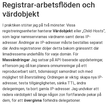
Registrar-arbetsflöden och
värdobjekt
I praktiken stöter jag på två mönster: Vissa
registreringsenheter hanterar
Värdobjekt
eller „Child-Hosts“,
som lagrar namnservrarnas värdnamn samt deras IP-
adresser. Ändringar av IP-adresser måste beställas separat
där. Andra registratorer döljer detta bakom gränssnitt där
limadresserna underhålls för varje domän. För
Massändringar
Jag satsar på API-baserade uppdateringar,
eftersom jag då kan planera omnumreringar på ett
reproducerbart sätt, tidsmässigt samordnat och med
möjlighet till återställning. Ordningen är viktig: skapa nya IP-
adresser, testa tillgängligheten, sänka TTL, ändra
delegeringen, ta bort gamla IP-adresser. Jag undviker att
radera värdobjekt så länge någon zon fortfarande pekar på
dem, för att
övergivna
förhindra delegationer.