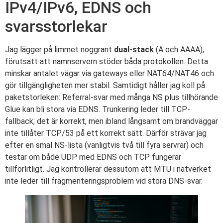
IPv4/IPv6, EDNS och
svarsstorlekar
Jag lägger på limmet noggrant
dual-stack
(A och AAAA),
förutsatt att namnservern stöder båda protokollen. Detta
minskar antalet vägar via gateways eller NAT64/NAT46 och
gör tillgängligheten mer stabil. Samtidigt håller jag koll på
paketstorleken: Referral-svar med många NS plus tillhörande
Glue kan bli stora via EDNS. Trunkering leder till TCP-
fallback; det är korrekt, men ibland långsamt om brandväggar
inte tillåter TCP/53 på ett korrekt sätt. Därför strävar jag
efter en smal NS-lista (vanligtvis två till fyra servrar) och
testar om både UDP med EDNS och TCP fungerar
tillförlitligt. Jag kontrollerar dessutom att MTU i nätverket
inte leder till fragmenteringsproblem vid stora DNS-svar.