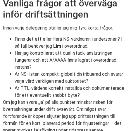
Vanliga frågor att överväga
inför driftsättningen
Innan varje delegering ställer jag mig fyra korta frågor:
Finns det ett eller flera NS-värdnamn i underzonen? I
så fall behöver jag
Lim
i överordnad.
Har jag kontrollerat att dual-stack-anslutningen
fungerar och att A/AAAA finns lagrat i överordnad
instans?
Är NS-listan kompakt, globalt distribuerad och svarar
varje värd verkligen med auktoritet?
Är TTL-värdena korrekt inställda och dokumenterade
för ett eventuellt snabbt byte?
Om jag kan svara „ja“ på alla punkter minskar risken för
överraskningar under drift avsevärt. Om något svar
fortfarande är öppet skjuter jag upp driftsättningen till
förmån för en kort, planerad period för finjusteringar – det
sparar mycket felsökning under tidspress senare.