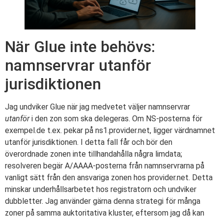
När Glue inte behövs:
namnservrar utanför
jurisdiktionen
Jag undviker Glue när jag medvetet väljer namnservrar
utanför
i den zon som ska delegeras. Om NS-posterna för
exempel.de t.ex. pekar på ns1.provider.net, ligger värdnamnet
utanför jurisdiktionen. I detta fall får och bör den
överordnade zonen inte tillhandahålla några limdata;
resolveren begär A/AAAA-posterna från namnservrarna på
vanligt sätt från den ansvariga zonen hos provider.net. Detta
minskar underhållsarbetet hos registratorn och undviker
dubbletter. Jag använder gärna denna strategi för många
zoner på samma auktoritativa kluster, eftersom jag då kan