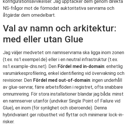
konfigurationsavvikelser. Jag upptäcker dem genom direkta
NS-frågor mot de förmodat auktoritativa servrarna och
åtgärdar dem omedelbart.
Val av namn och arkitektur:
med eller utan Glue
Jag väljer medvetet om namnservrarna ska ligga inom zonen
(t.ex. ns1.exempel.de) eller i en neutral infrastruktur (t.ex.
ns1.example-dns.net). Den
Fördel med in-domain
: enhetlig
varumärkesprofilering, enkel identifiering vid övervakning och
revisioner. Den
Fördel med out-of-domain
: ingen underhåll
av glue-servrar, färre arbetsflöden i registret, ofta snabbare
omnumrering. För stora installationer blandar jag båda: minst
en namnserver utanför (undviker Single Point of Failure vid
Glue), en inom (för synlighet och oberoende). Denna
hybridvariant ger robusthet vid flyttar och minimerar lock-in-
risker.