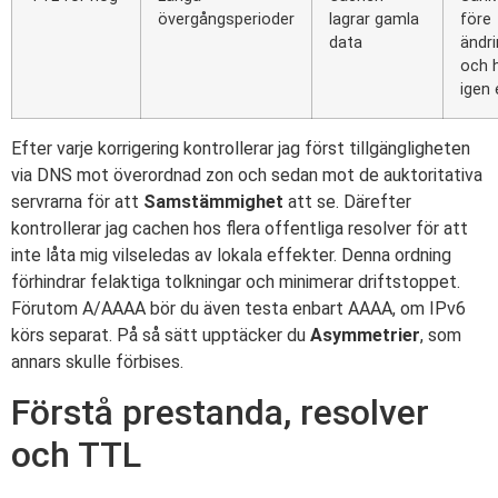
övergångsperioder
lagrar gamla
före
data
ändr
och 
igen 
Efter varje korrigering kontrollerar jag först tillgängligheten
via DNS mot överordnad zon och sedan mot de auktoritativa
servrarna för att
Samstämmighet
att se. Därefter
kontrollerar jag cachen hos flera offentliga resolver för att
inte låta mig vilseledas av lokala effekter. Denna ordning
förhindrar felaktiga tolkningar och minimerar driftstoppet.
Förutom A/AAAA bör du även testa enbart AAAA, om IPv6
körs separat. På så sätt upptäcker du
Asymmetrier
, som
annars skulle förbises.
Förstå prestanda, resolver
och TTL