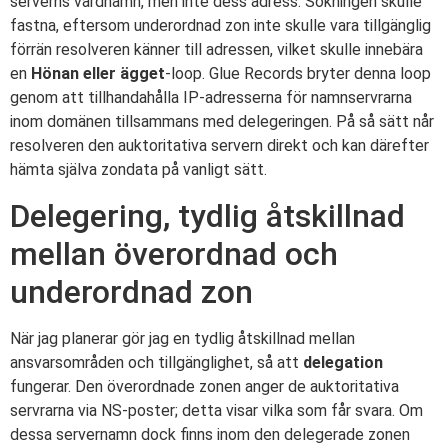
serverns värdnamn, men inte dess adress. Sökningen skulle
fastna, eftersom underordnad zon inte skulle vara tillgänglig
förrän resolveren känner till adressen, vilket skulle innebära
en
Hönan eller ägget
-loop. Glue Records bryter denna loop
genom att tillhandahålla IP-adresserna för namnservrarna
inom domänen tillsammans med delegeringen. På så sätt når
resolveren den auktoritativa servern direkt och kan därefter
hämta själva zondata på vanligt sätt.
Delegering, tydlig åtskillnad
mellan överordnad och
underordnad zon
När jag planerar gör jag en tydlig åtskillnad mellan
ansvarsområden och tillgänglighet, så att
delegation
fungerar. Den överordnade zonen anger de auktoritativa
servrarna via NS-poster; detta visar vilka som får svara. Om
dessa servernamn dock finns inom den delegerade zonen