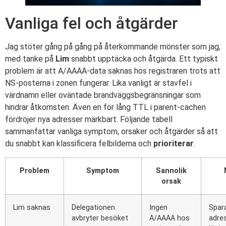
Vanliga fel och åtgärder
Jag stöter gång på gång på återkommande mönster som jag,
med tanke på
Lim
snabbt upptäcka och åtgärda. Ett typiskt
problem är att A/AAAA-data saknas hos registraren trots att
NS-posterna i zonen fungerar. Lika vanligt är stavfel i
värdnamn eller oväntade brandväggsbegränsningar som
hindrar åtkomsten. Även en för lång TTL i parent-cachen
fördröjer nya adresser märkbart. Följande tabell
sammanfattar vanliga symptom, orsaker och åtgärder så att
du snabbt kan klassificera felbilderna och
prioriterar
.
Problem
Symptom
Sannolik
orsak
Lim saknas
Delegationen
Ingen
Spara
avbryter besöket
A/AAAA hos
adre