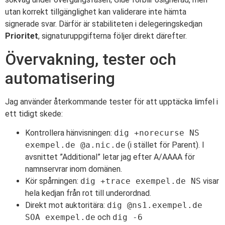
utan korrekt tillgänglighet kan validerare inte hämta
signerade svar. Därför är stabiliteten i delegeringskedjan
Prioritet
, signaturuppgifterna följer direkt därefter.
Övervakning, tester och
automatisering
Jag använder återkommande tester för att upptäcka limfel i
ett tidigt skede:
Kontrollera hänvisningen:
dig +norecurse NS
exempel.de @a.nic.de
(i stället för Parent). I
avsnittet ”Additional” letar jag efter A/AAAA för
namnservrar inom domänen.
Kör spårningen:
dig +trace exempel.de NS
visar
hela kedjan från rot till underordnad.
Direkt mot auktoritära:
dig @ns1.exempel.de
SOA exempel.de
och
dig -6