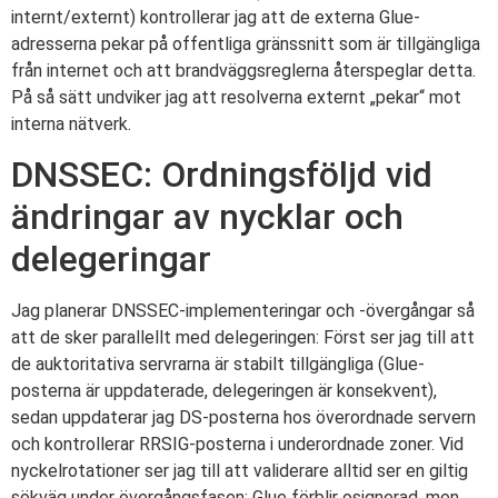
internt/externt) kontrollerar jag att de externa Glue-
adresserna pekar på offentliga gränssnitt som är tillgängliga
från internet och att brandväggsreglerna återspeglar detta.
På så sätt undviker jag att resolverna externt „pekar“ mot
interna nätverk.
DNSSEC: Ordningsföljd vid
ändringar av nycklar och
delegeringar
Jag planerar DNSSEC-implementeringar och -övergångar så
att de sker parallellt med delegeringen: Först ser jag till att
de auktoritativa servrarna är stabilt tillgängliga (Glue-
posterna är uppdaterade, delegeringen är konsekvent),
sedan uppdaterar jag DS-posterna hos överordnade servern
och kontrollerar RRSIG-posterna i underordnade zoner. Vid
nyckelrotationer ser jag till att validerare alltid ser en giltig
sökväg under övergångsfasen; Glue förblir osignerad, men