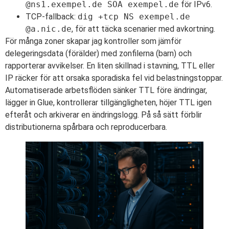
@ns1.exempel.de SOA exempel.de
för IPv6.
TCP-fallback:
dig +tcp NS exempel.de
@a.nic.de
, för att täcka scenarier med avkortning.
För många zoner skapar jag kontroller som jämför
delegeringsdata (förälder) med zonfilerna (barn) och
rapporterar avvikelser. En liten skillnad i stavning, TTL eller
IP räcker för att orsaka sporadiska fel vid belastningstoppar.
Automatiserade arbetsflöden sänker TTL före ändringar,
lägger in Glue, kontrollerar tillgängligheten, höjer TTL igen
efteråt och arkiverar en ändringslogg. På så sätt förblir
distributionerna spårbara och reproducerbara.