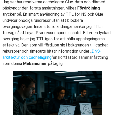
Jag ser hur resolverna cachelagrar Glue-data och därmed
påskyndar den första anslutningen, vilket
Fördröjning
trycker på. En smart användning av TTL för NS och Glue
undviker onödiga rundresor utan att blockera
övergångsvägen. Innan större ändringar sänker jag TTL i
förväg så att nya IP-adresser sprids snabbt. Efter en lyckad
övergång höjer jag TTL igen för att hålla uppslagningarna
effektiva. Den som vill fördjupa sig i bakgrunden till cacher,
rekursorer och timeouts hittar information under „
DNS-
arkitektur och cachelagring
“en kortfattad sammanfattning
som denna
Mekanismer
påtaglig.