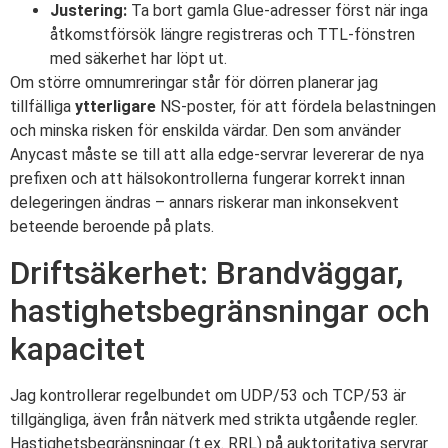
Justering:
Ta bort gamla Glue-adresser först när inga
åtkomstförsök längre registreras och TTL-fönstren
med säkerhet har löpt ut.
Om större omnumreringar står för dörren planerar jag
tillfälliga
ytterligare
NS-poster, för att fördela belastningen
och minska risken för enskilda värdar. Den som använder
Anycast måste se till att alla edge-servrar levererar de nya
prefixen och att hälsokontrollerna fungerar korrekt innan
delegeringen ändras – annars riskerar man inkonsekvent
beteende beroende på plats.
Driftsäkerhet: Brandväggar,
hastighetsbegränsningar och
kapacitet
Jag kontrollerar regelbundet om UDP/53 och TCP/53 är
tillgängliga, även från nätverk med strikta utgående regler.
Hastighetsbegränsningar (t.ex. RRL) på auktoritativa servrar