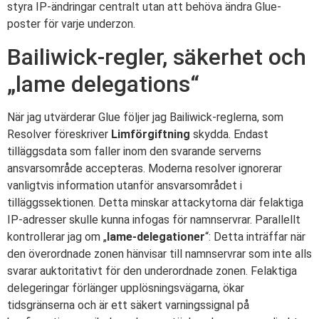
styra IP-ändringar centralt utan att behöva ändra Glue-
poster för varje underzon.
Bailiwick-regler, säkerhet och
„lame delegations“
När jag utvärderar Glue följer jag Bailiwick-reglerna, som
Resolver föreskriver
Limförgiftning
skydda. Endast
tilläggsdata som faller inom den svarande serverns
ansvarsområde accepteras. Moderna resolver ignorerar
vanligtvis information utanför ansvarsområdet i
tilläggssektionen. Detta minskar attackytorna där felaktiga
IP-adresser skulle kunna infogas för namnservrar. Parallellt
kontrollerar jag om „
lame-delegationer
“: Detta inträffar när
den överordnade zonen hänvisar till namnservrar som inte alls
svarar auktoritativt för den underordnade zonen. Felaktiga
delegeringar förlänger upplösningsvägarna, ökar
tidsgränserna och är ett säkert varningssignal på