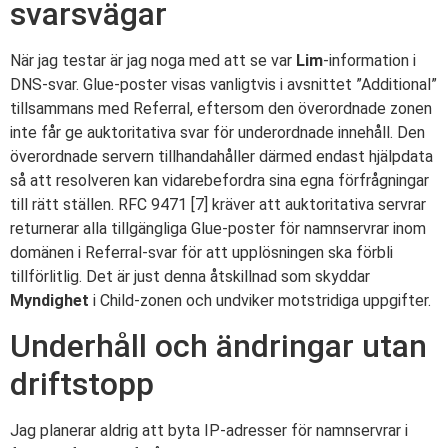
svarsvägar
När jag testar är jag noga med att se var
Lim
-information i
DNS-svar. Glue-poster visas vanligtvis i avsnittet ”Additional”
tillsammans med Referral, eftersom den överordnade zonen
inte får ge auktoritativa svar för underordnade innehåll. Den
överordnade servern tillhandahåller därmed endast hjälpdata
så att resolveren kan vidarebefordra sina egna förfrågningar
till rätt ställen. RFC 9471 [7] kräver att auktoritativa servrar
returnerar alla tillgängliga Glue-poster för namnservrar inom
domänen i Referral-svar för att upplösningen ska förbli
tillförlitlig. Det är just denna åtskillnad som skyddar
Myndighet
i Child-zonen och undviker motstridiga uppgifter.
Underhåll och ändringar utan
driftstopp
Jag planerar aldrig att byta IP-adresser för namnservrar i