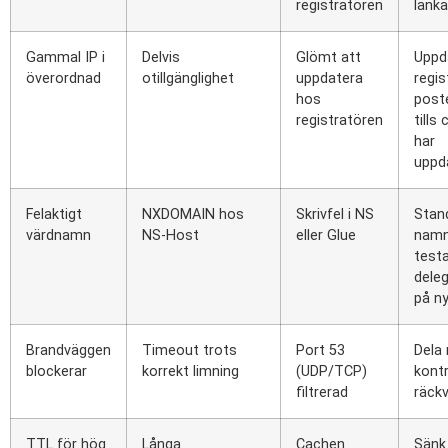
registratören
länka
Gammal IP i
Delvis
Glömt att
Uppd
överordnad
otillgänglighet
uppdatera
regis
hos
post
registratören
tills
har
uppd
Felaktigt
NXDOMAIN hos
Skrivfel i NS
Stan
värdnamn
NS-Host
eller Glue
namn
test
dele
på ny
Brandväggen
Timeout trots
Port 53
Dela 
blockerar
korrekt limning
(UDP/TCP)
kontr
filtrerad
räck
TTL för hög
Långa
Cachen
Sänk