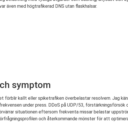
svar även med högtrafikerad DNS utan flaskhalsar.
 och symptom
 förblir kallt eller spiketrafiken överbelastar resolvern. Jag k
frekvensen under press. DDoS på UDP/53, förstärkningsförsök 
värrar situationen eftersom frekventa missar belastar uppström
r förfrågningsprofilen och återkommande mönster för att optimer