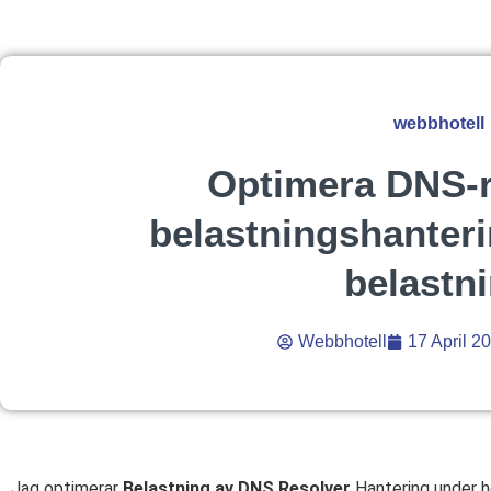
webbhotell
Optimera DNS-r
belastningshanter
belastn
Webbhotell
17 April 2
Jag optimerar
Belastning av DNS Resolver
Hantering under h