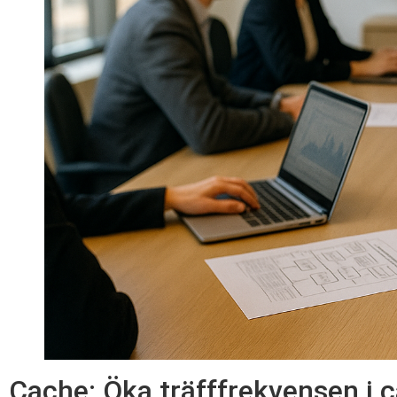
Cache: Öka träfffrekvensen i c