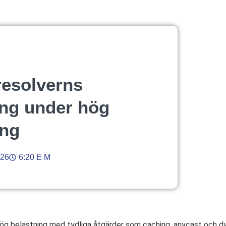
esolverns
ing under hög
ing
026
6:20 E M
ög belastning med tydliga åtgärder som caching, anycast och dy