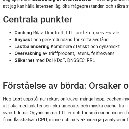
att jag kan hålla latensen låg, öka frågeprestandan och säkra 
Centrala punkter
Caching
Riktad kontroll: TTL, prefetch, serve-stale
Anycast
och geo-redundans för korta avstånd
Lastbalansering
Kombinera statiskt och dynamiskt
Övervakning
av träffprocent, latens, felfrekvens
Säkerhet
med DoH/DoT, DNSSEC, RRL
Förståelse av börda: Orsaker
Hög
Last
uppstår när rekursion kräver många hopp, cacheminnet
att öka medianlatensen, öka timeouts och minska cache-träff
svarstiderna. Ogynnsamma TTL:er och för små cacheminnen för
finns flaskhalsar i CPU, minne och nätverk innan jag analysera