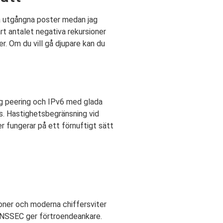
ra utgångna poster medan jag
t antalet negativa rekursioner
r. Om du vill gå djupare kan du
ig peering och IPv6 med glada
tas. Hastighetsbegränsning vid
er fungerar på ett förnuftigt sätt
oner och moderna chiffersviter
DNSSEC ger förtroendeankare.