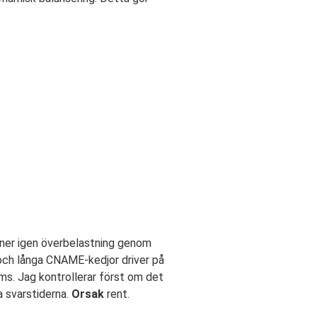
änner igen överbelastning genom
och långa CNAME-kedjor driver på
s. Jag kontrollerar först om det
a svarstiderna.
Orsak
rent.