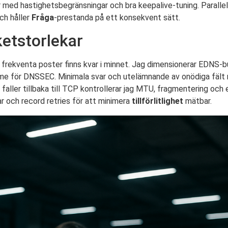
 med hastighetsbegränsningar och bra keepalive-tuning. Paralle
ch håller
Fråga
-prestanda på ett konsekvent sätt.
etstorlekar
 frekventa poster finns kvar i minnet. Jag dimensionerar EDNS-b
ymme för DNSSEC. Minimala svar och utelämnande av onödiga fält
ller tillbaka till TCP kontrollerar jag MTU, fragmentering och
r och record retries för att minimera
tillförlitlighet
mätbar.