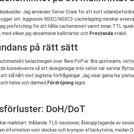
llisekunder. Jag använder Serve-Stale för att kort vidarebeford
ag bygger om. Aggressiv NSEC/NSEC3-cachelagring minskar avsevär
ag prefetching för att hålla cacheminnet varmt innan TTL sjunke
, med vilken jag desarmerar kallstarter och
Prestanda
stabil.
ndans på rätt sätt
automatiskt belastningen över flera PoP:er. Bra upstreams, vett
ords konsekventa så att delegeringar inte välter när servrar flyt
tt slå hårt mot legitima förfrågningar. Jag visar gärna hur plats
t och hälsa och därmed
Fördröjning
lägre.
tsförluster: DoH/DoT
kar märkbart. Ihållande TLS-sessioner, återupptagande av sessi
den information som skickas och krymper attackytorna, medan 