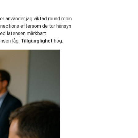
er använder jag viktad round robin
onnections eftersom de tar hänsyn
rmed latensen märkbart.
ensen låg.
Tillgänglighet
hög.