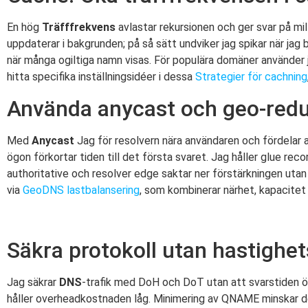
En hög
Träfffrekvens
avlastar rekursionen och ger svar på mi
uppdaterar i bakgrunden; på så sätt undviker jag spikar när j
när många ogiltiga namn visas. För populära domäner använder j
hitta specifika inställningsidéer i dessa
Strategier för cachning
Använda anycast och geo-redu
Med
Anycast
Jag för resolvern nära användaren och fördelar 
ögon förkortar tiden till det första svaret. Jag håller glue rec
authoritative och resolver edge saktar ner förstärkningen utan a
via
GeoDNS lastbalansering
, som kombinerar närhet, kapacite
Säkra protokoll utan hastighe
Jag säkrar
DNS
-trafik med DoH och DoT utan att svarstiden ö
håller overheadkostnaden låg. Minimering av QNAME minskar 