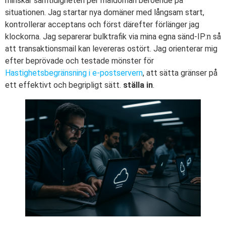
minskar samtidigheten per måldomän beroende på
situationen. Jag startar nya domäner med långsam start,
kontrollerar acceptans och först därefter förlänger jag
klockorna. Jag separerar bulktrafik via mina egna sänd-IP:n så
att transaktionsmail kan levereras ostört. Jag orienterar mig
efter beprövade och testade mönster för
Hastighetsbegränsning i e-postservern
, att sätta gränser på
ett effektivt och begripligt sätt.
ställa in
.