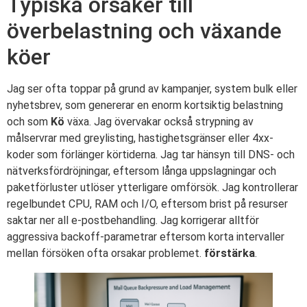
Typiska orsaker till
överbelastning och växande
köer
Jag ser ofta toppar på grund av kampanjer, system bulk eller
nyhetsbrev, som genererar en enorm kortsiktig belastning
och som
Kö
växa. Jag övervakar också strypning av
målservrar med greylisting, hastighetsgränser eller 4xx-
koder som förlänger körtiderna. Jag tar hänsyn till DNS- och
nätverksfördröjningar, eftersom långa uppslagningar och
paketförluster utlöser ytterligare omförsök. Jag kontrollerar
regelbundet CPU, RAM och I/O, eftersom brist på resurser
saktar ner all e-postbehandling. Jag korrigerar alltför
aggressiva backoff-parametrar eftersom korta intervaller
mellan försöken ofta orsakar problemet.
förstärka
.