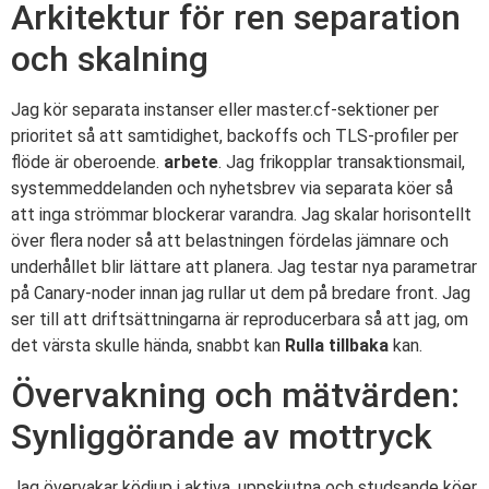
Arkitektur för ren separation
och skalning
Jag kör separata instanser eller master.cf-sektioner per
prioritet så att samtidighet, backoffs och TLS-profiler per
flöde är oberoende.
arbete
. Jag frikopplar transaktionsmail,
systemmeddelanden och nyhetsbrev via separata köer så
att inga strömmar blockerar varandra. Jag skalar horisontellt
över flera noder så att belastningen fördelas jämnare och
underhållet blir lättare att planera. Jag testar nya parametrar
på Canary-noder innan jag rullar ut dem på bredare front. Jag
ser till att driftsättningarna är reproducerbara så att jag, om
det värsta skulle hända, snabbt kan
Rulla tillbaka
kan.
Övervakning och mätvärden:
Synliggörande av mottryck
Jag övervakar ködjup i aktiva, uppskjutna och studsande köer