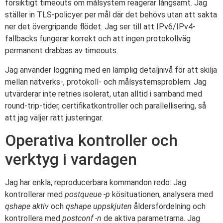
försiktigt timeouts om målsystem reagerar långsamt. Jag
ställer in TLS-policyer per mål där det behövs utan att sakta
ner det övergripande flödet. Jag ser till att IPv6/IPv4-
fallbacks fungerar korrekt och att ingen protokollväg
permanent drabbas av timeouts.
Jag använder loggning med en lämplig detaljnivå för att skilja
mellan nätverks-, protokoll- och målsystemsproblem. Jag
utvärderar inte retries isolerat, utan alltid i samband med
round-trip-tider, certifikatkontroller och parallellisering, så
att jag väljer rätt justeringar.
Operativa kontroller och
verktyg i vardagen
Jag har enkla, reproducerbara kommandon redo: Jag
kontrollerar med
postqueue -p
kösituationen, analysera med
qshape aktiv
och
qshape uppskjuten
åldersfördelning och
kontrollera med
postconf -n
de aktiva parametrarna. Jag