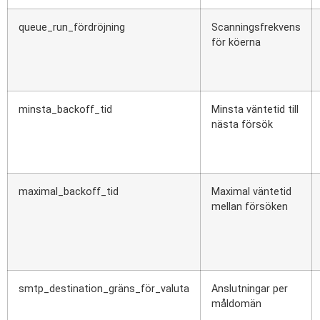
queue_run_fördröjning
Scanningsfrekvens
för köerna
minsta_backoff_tid
Minsta väntetid till
nästa försök
maximal_backoff_tid
Maximal väntetid
mellan försöken
smtp_destination_gräns_för_valuta
Anslutningar per
måldomän