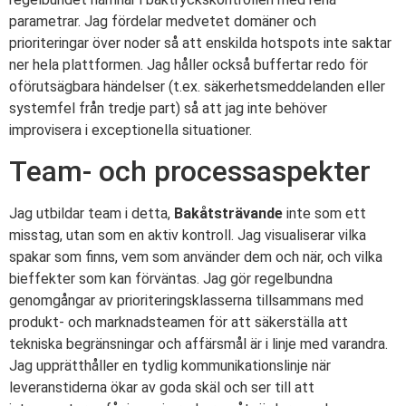
parametrar. Jag fördelar medvetet domäner och
prioriteringar över noder så att enskilda hotspots inte saktar
ner hela plattformen. Jag håller också buffertar redo för
oförutsägbara händelser (t.ex. säkerhetsmeddelanden eller
systemfel från tredje part) så att jag inte behöver
improvisera i exceptionella situationer.
Team- och processaspekter
Jag utbildar team i detta,
Bakåtsträvande
inte som ett
misstag, utan som en aktiv kontroll. Jag visualiserar vilka
spakar som finns, vem som använder dem och när, och vilka
bieffekter som kan förväntas. Jag gör regelbundna
genomgångar av prioriteringsklasserna tillsammans med
produkt- och marknadsteamen för att säkerställa att
tekniska begränsningar och affärsmål är i linje med varandra.
Jag upprätthåller en tydlig kommunikationslinje när
leveranstiderna ökar av goda skäl och ser till att