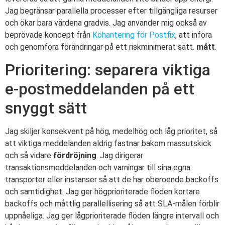
Jag begränsar parallella processer efter tillgängliga resurser
och ökar bara värdena gradvis. Jag använder mig också av
beprövade koncept från
Köhantering för Postfix
, att införa
och genomföra förändringar på ett riskminimerat sätt.
mått
.
Prioritering: separera viktiga
e-postmeddelanden på ett
snyggt sätt
Jag skiljer konsekvent på hög, medelhög och låg prioritet, så
att viktiga meddelanden aldrig fastnar bakom massutskick
och så vidare
fördröjning
. Jag dirigerar
transaktionsmeddelanden och varningar till sina egna
transporter eller instanser så att de har oberoende backoffs
och samtidighet. Jag ger högprioriterade flöden kortare
backoffs och måttlig parallellisering så att SLA-målen förblir
uppnåeliga. Jag ger lågprioriterade flöden längre intervall och