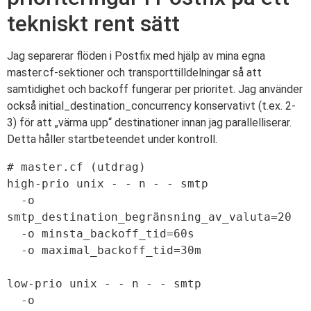
tekniskt rent sätt
Jag separerar flöden i Postfix med hjälp av mina egna
master.cf-sektioner och transporttilldelningar så att
samtidighet och backoff fungerar per prioritet. Jag använder
också initial_destination_concurrency konservativt (t.ex. 2-
3) för att „värma upp“ destinationer innan jag parallelliserar.
Detta håller startbeteendet under kontroll.
# master.cf (utdrag)

high-prio unix - - n - - smtp

  -o 
smtp_destination_begränsning_av_valuta=20

  -o minsta_backoff_tid=60s

  -o maximal_backoff_tid=30m

low-prio unix - - n - - smtp

  -o 