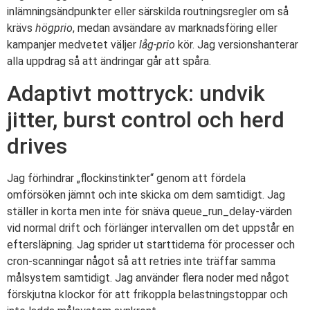
inlämningsändpunkter eller särskilda routningsregler om så
krävs
högprio
, medan avsändare av marknadsföring eller
kampanjer medvetet väljer
låg-prio
kör. Jag versionshanterar
alla uppdrag så att ändringar går att spåra.
Adaptivt mottryck: undvik
jitter, burst control och herd
drives
Jag förhindrar „flockinstinkter“ genom att fördela
omförsöken jämnt och inte skicka om dem samtidigt. Jag
ställer in korta men inte för snäva queue_run_delay-värden
vid normal drift och förlänger intervallen om det uppstår en
eftersläpning. Jag sprider ut starttiderna för processer och
cron-scanningar något så att retries inte träffar samma
målsystem samtidigt. Jag använder flera noder med något
förskjutna klockor för att frikoppla belastningstoppar och