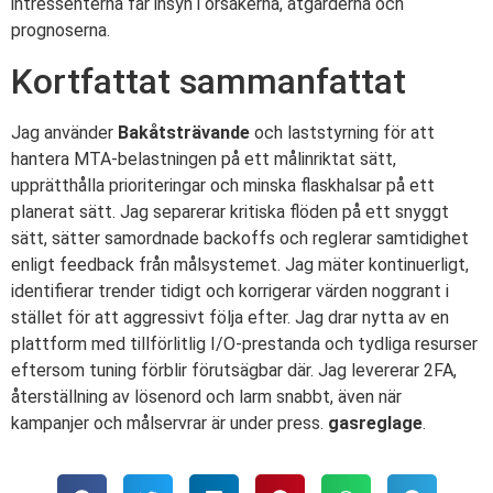
intressenterna får insyn i orsakerna, åtgärderna och
prognoserna.
Kortfattat sammanfattat
Jag använder
Bakåtsträvande
och laststyrning för att
hantera MTA-belastningen på ett målinriktat sätt,
upprätthålla prioriteringar och minska flaskhalsar på ett
planerat sätt. Jag separerar kritiska flöden på ett snyggt
sätt, sätter samordnade backoffs och reglerar samtidighet
enligt feedback från målsystemet. Jag mäter kontinuerligt,
identifierar trender tidigt och korrigerar värden noggrant i
stället för att aggressivt följa efter. Jag drar nytta av en
plattform med tillförlitlig I/O-prestanda och tydliga resurser
eftersom tuning förblir förutsägbar där. Jag levererar 2FA,
återställning av lösenord och larm snabbt, även när
kampanjer och målservrar är under press.
gasreglage
.