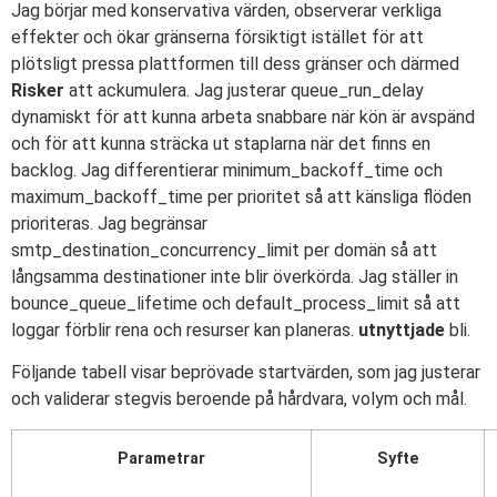
Jag börjar med konservativa värden, observerar verkliga
effekter och ökar gränserna försiktigt istället för att
plötsligt pressa plattformen till dess gränser och därmed
Risker
att ackumulera. Jag justerar queue_run_delay
dynamiskt för att kunna arbeta snabbare när kön är avspänd
och för att kunna sträcka ut staplarna när det finns en
backlog. Jag differentierar minimum_backoff_time och
maximum_backoff_time per prioritet så att känsliga flöden
prioriteras. Jag begränsar
smtp_destination_concurrency_limit per domän så att
långsamma destinationer inte blir överkörda. Jag ställer in
bounce_queue_lifetime och default_process_limit så att
loggar förblir rena och resurser kan planeras.
utnyttjade
bli.
Följande tabell visar beprövade startvärden, som jag justerar
och validerar stegvis beroende på hårdvara, volym och mål.
Parametrar
Syfte