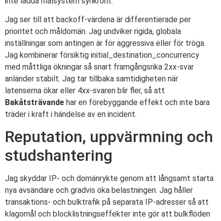
inte ladda målsystem synkront.
Jag ser till att backoff-värdena är differentierade per
prioritet och måldomän. Jag undviker rigida, globala
inställningar som antingen är för aggressiva eller för tröga.
Jag kombinerar försiktig initial_destination_concurrency
med måttliga ökningar så snart framgångsrika 2xx-svar
anländer stabilt. Jag tar tillbaka samtidigheten när
latenserna ökar eller 4xx-svaren blir fler, så att
Bakåtsträvande
har en förebyggande effekt och inte bara
träder i kraft i händelse av en incident.
Reputation, uppvärmning och
studshantering
Jag skyddar IP- och domänrykte genom att långsamt starta
nya avsändare och gradvis öka belastningen. Jag håller
transaktions- och bulktrafik på separata IP-adresser så att
klagomål och blocklistningseffekter inte gör att bulkflöden