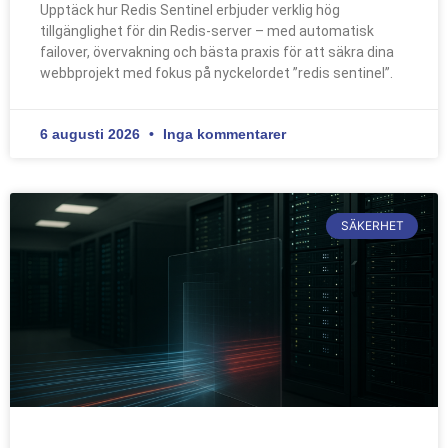
Upptäck hur Redis Sentinel erbjuder verklig hög
tillgänglighet för din Redis-server – med automatisk
failover, övervakning och bästa praxis för att säkra dina
webbprojekt med fokus på nyckelordet ”redis sentinel”.
6 augusti 2026
Inga kommentarer
SÄKERHET