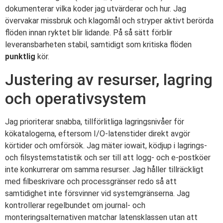
dokumenterar vilka koder jag utvärderar och hur. Jag
övervakar missbruk och klagomål och stryper aktivt berörda
flöden innan ryktet blir lidande. På så sätt förblir
leveransbarheten stabil, samtidigt som kritiska flöden
punktlig
kör.
Justering av resurser, lagring
och operativsystem
Jag prioriterar snabba, tillförlitliga lagringsnivåer för
kökatalogerna, eftersom I/O-latenstider direkt avgör
körtider och omförsök. Jag mäter iowait, ködjup i lagrings-
och filsystemstatistik och ser till att logg- och e-postköer
inte konkurrerar om samma resurser. Jag håller tillräckligt
med filbeskrivare och processgränser redo så att
samtidighet inte försvinner vid systemgränserna. Jag
kontrollerar regelbundet om journal- och
monteringsalternativen matchar latensklassen utan att