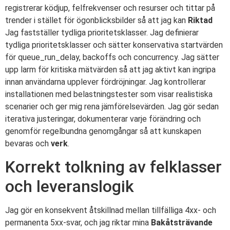
registrerar ködjup, felfrekvenser och resurser och tittar på
trender i stället för ögonblicksbilder så att jag kan
Riktad
Jag fastställer tydliga prioritetsklasser. Jag definierar
tydliga prioritetsklasser och sätter konservativa startvärden
för queue_run_delay, backoffs och concurrency. Jag sätter
upp larm för kritiska mätvärden så att jag aktivt kan ingripa
innan användarna upplever fördröjningar. Jag kontrollerar
installationen med belastningstester som visar realistiska
scenarier och ger mig rena jämförelsevärden. Jag gör sedan
iterativa justeringar, dokumenterar varje förändring och
genomför regelbundna genomgångar så att kunskapen
bevaras och
verk
.
Korrekt tolkning av felklasser
och leveranslogik
Jag gör en konsekvent åtskillnad mellan tillfälliga 4xx- och
permanenta 5xx-svar, och jag riktar mina
Bakåtsträvande