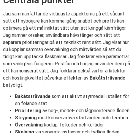
Jag sammanfattar de viktigaste aspekterna på ett sådant
sätt att nybörjare kan komma igång snabbt och proffs kan
optimera på ett målinriktat sätt utan att kringgå kärnfrågor.
Jag nämner orsaker, användbara hävstänger och sätt att
separera prioriteringar på ett tekniskt rent sätt. Jag visar hur
du kopplar samman övervakning och mätvärden så att du
tidigt kan upptäcka flaskhalsar. Jag förklarar vilka parametrar
som vanligtvis fungerar i Postfix och hur jag använder dem på
ett harmoniserat sätt. Jag förklarar också varför arkitektur
och hostingkvalitet påverkar effekten av
Bakåtsträvande
betydligt.
Bakåtsträvande
som ett aktivt styrmedel i stället för
en felande stat
Prioritering
av hög-, medel- och lågprioriterade flöden
Strypning
med konservativa startvärden och iteration
Övervakning
ködjup, felkoder och körtider
Skalning
via separata instanser och tydliga flöden