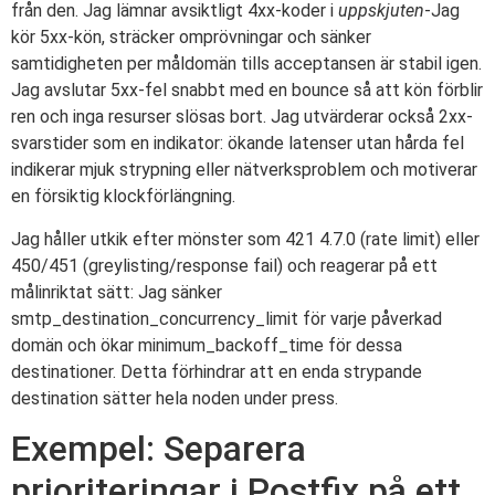
från den. Jag lämnar avsiktligt 4xx-koder i
uppskjuten
-Jag
kör 5xx-kön, sträcker omprövningar och sänker
samtidigheten per måldomän tills acceptansen är stabil igen.
Jag avslutar 5xx-fel snabbt med en bounce så att kön förblir
ren och inga resurser slösas bort. Jag utvärderar också 2xx-
svarstider som en indikator: ökande latenser utan hårda fel
indikerar mjuk strypning eller nätverksproblem och motiverar
en försiktig klockförlängning.
Jag håller utkik efter mönster som 421 4.7.0 (rate limit) eller
450/451 (greylisting/response fail) och reagerar på ett
målinriktat sätt: Jag sänker
smtp_destination_concurrency_limit för varje påverkad
domän och ökar minimum_backoff_time för dessa
destinationer. Detta förhindrar att en enda strypande
destination sätter hela noden under press.
Exempel: Separera
prioriteringar i Postfix på ett