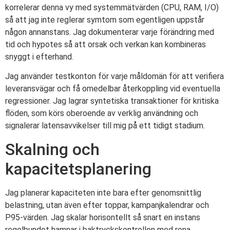
korrelerar denna vy med systemmätvärden (CPU, RAM, I/O)
så att jag inte reglerar symtom som egentligen uppstår
någon annanstans. Jag dokumenterar varje förändring med
tid och hypotes så att orsak och verkan kan kombineras
snyggt i efterhand.
Jag använder testkonton för varje måldomän för att verifiera
leveransvägar och få omedelbar återkoppling vid eventuella
regressioner. Jag lagrar syntetiska transaktioner för kritiska
flöden, som körs oberoende av verklig användning och
signalerar latensavvikelser till mig på ett tidigt stadium.
Skalning och
kapacitetsplanering
Jag planerar kapaciteten inte bara efter genomsnittlig
belastning, utan även efter toppar, kampanjkalendrar och
P95-värden. Jag skalar horisontellt så snart en instans
regelbundet hamnar i baktryckskontrollen med rena