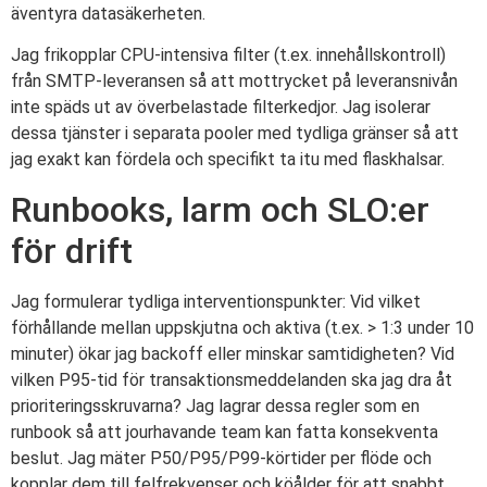
äventyra datasäkerheten.
Jag frikopplar CPU-intensiva filter (t.ex. innehållskontroll)
från SMTP-leveransen så att mottrycket på leveransnivån
inte späds ut av överbelastade filterkedjor. Jag isolerar
dessa tjänster i separata pooler med tydliga gränser så att
jag exakt kan fördela och specifikt ta itu med flaskhalsar.
Runbooks, larm och SLO:er
för drift
Jag formulerar tydliga interventionspunkter: Vid vilket
förhållande mellan uppskjutna och aktiva (t.ex. > 1:3 under 10
minuter) ökar jag backoff eller minskar samtidigheten? Vid
vilken P95-tid för transaktionsmeddelanden ska jag dra åt
prioriteringsskruvarna? Jag lagrar dessa regler som en
runbook så att jourhavande team kan fatta konsekventa
beslut. Jag mäter P50/P95/P99-körtider per flöde och
kopplar dem till felfrekvenser och köålder för att snabbt