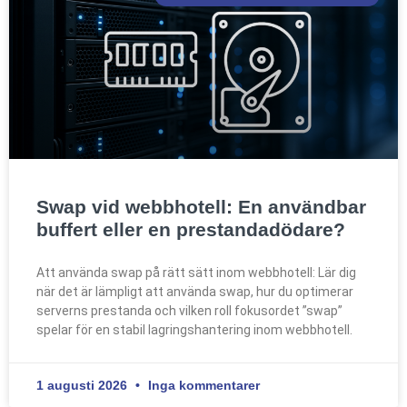
Swap vid webbhotell: En användbar
buffert eller en prestandadödare?
Att använda swap på rätt sätt inom webbhotell: Lär dig
när det är lämpligt att använda swap, hur du optimerar
serverns prestanda och vilken roll fokusordet ”swap”
spelar för en stabil lagringshantering inom webbhotell.
1 augusti 2026
Inga kommentarer