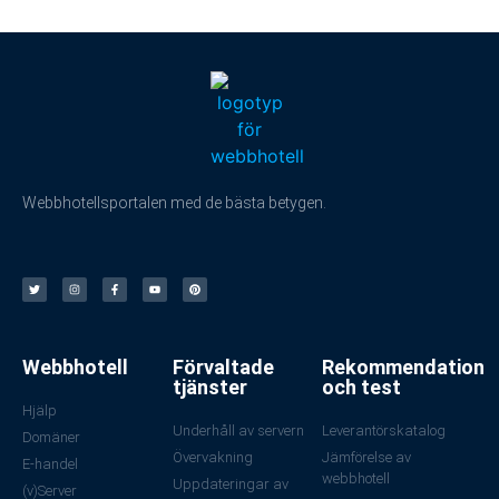
Webbhotellsportalen med de bästa betygen.
Webbhotell
Förvaltade
Rekommendation
tjänster
och test
Hjälp
Underhåll av servern
Leverantörskatalog
Domäner
Övervakning
Jämförelse av
E-handel
webbhotell
Uppdateringar av
(v)Server