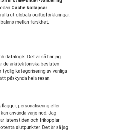
täll in
stale-under-validering
 medan
Cache kollapsar
rulla ut globala ogiltigförklaringar.
 balans mellan färskhet,
 datalogik. Det är så här jag
ar de arkitektoniska besluten
 tydlig kategorisering av vanliga
 att påskynda hela resan.
laggor, personalisering eller
r kan använda varje nod. Jag
ar latenstiden och frikopplar
otenta slutpunkter. Det är så jag