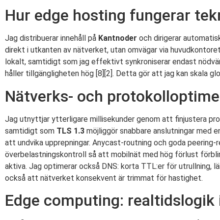
Hur edge hosting fungerar tek
Jag distribuerar innehåll på
Kantnoder
och dirigerar automatisk
direkt i utkanten av nätverket, utan omvägar via huvudkontoret 
lokalt, samtidigt som jag effektivt synkroniserar endast nödvä
håller tillgängligheten hög [8][2]. Detta gör att jag kan skala g
Nätverks- och protokolloptime
Jag utnyttjar ytterligare millisekunder genom att finjustera p
samtidigt som
TLS 1.3
möjliggör snabbare anslutningar med e
att undvika upprepningar. Anycast-routning och goda peering-r
överbelastningskontroll så att mobilnät med hög förlust förbli
aktiva. Jag optimerar också DNS: korta TTL:er för utrullning, län
också att nätverket konsekvent är trimmat för hastighet.
Edge computing: realtidslogik 