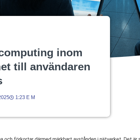
 computing inom
et till användaren
s
2025
1:23 E M
na och förkortar därmed märkbart avstånden i nätverket. Det är s