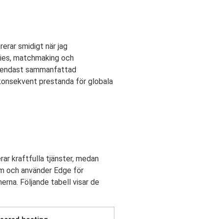
erar smidigt när jag
bbies, matchmaking och
för endast sammanfattad
r konsekvent prestanda för globala
rar kraftfulla tjänster, medan
rum och använder Edge för
erna. Följande tabell visar de