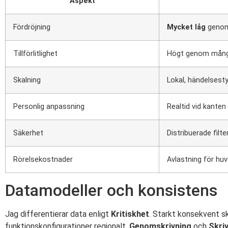
Aspekt
Fördröjning
Mycket låg
genom
Tillförlitlighet
Högt genom mång
Skalning
Lokal, händelsest
Personlig anpassning
Realtid vid kanten
Säkerhet
Distribuerade filt
Rörelsekostnader
Avlastning för hu
Datamodeller och konsistens
Jag differentierar data enligt
Kritiskhet
. Starkt konsekvent skr
funktionskonfigurationer regionalt.
Genomskrivning
och
Skri