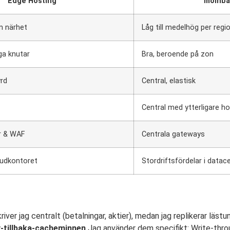
Edge Hosting
molnba
 närhet
Låg till medelhög per regi
a knutar
Bra, beroende på zon
yrd
Central, elastisk
Central med ytterligare h
er & WAF
Centrala gateways
vudkontoret
Stordriftsfördelar i datac
iver jag centralt (betalningar, aktier), medan jag replikerar lästun
v-tillbaka-cacheminnen
Jag använder dem specifikt: Write-throu