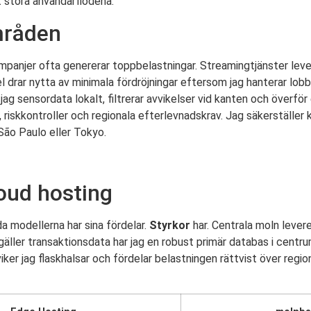
t störa användarflödena.
mråden
panjer ofta genererar toppbelastningar. Streamingtjänster lever
l drar nytta av minimala fördröjningar eftersom jag hanterar lo
jag sensordata lokalt, filtrerar avvikelser vid kanten och över
g, riskkontroller och regionala efterlevnadskrav. Jag säkerställe
 São Paulo eller Tokyo.
loud hosting
a modellerna har sina fördelar.
Styrkor
har. Centrala moln levere
gäller transaktionsdata har jag en robust primär databas i cent
er jag flaskhalsar och fördelar belastningen rättvist över region