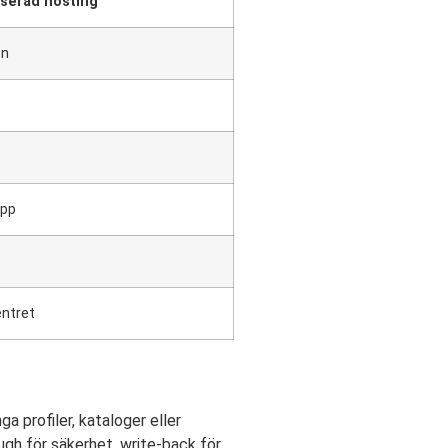
serad hosting
on
opp
entret
ga profiler, kataloger eller
gh för säkerhet, write-back för