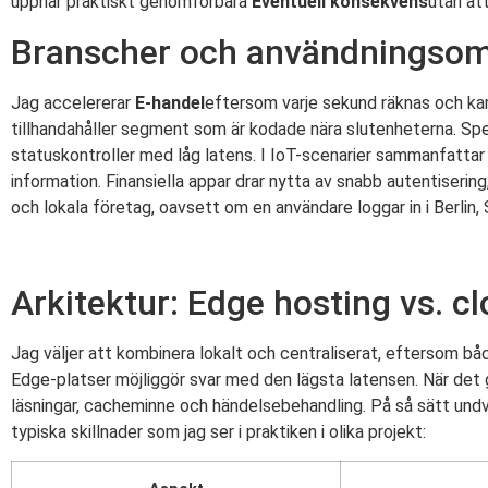
uppnår praktiskt genomförbara
Eventuell konsekvens
utan at
Branscher och användningso
Jag accelererar
E-handel
eftersom varje sekund räknas och kam
tillhandahåller segment som är kodade nära slutenheterna. Spe
statuskontroller med låg latens. I IoT-scenarier sammanfattar 
information. Finansiella appar drar nytta av snabb autentiserin
och lokala företag, oavsett om en användare loggar in i Berlin,
Arkitektur: Edge hosting vs. c
Jag väljer att kombinera lokalt och centraliserat, eftersom båd
Edge-platser möjliggör svar med den lägsta latensen. När det 
läsningar, cacheminne och händelsebehandling. På så sätt undvik
typiska skillnader som jag ser i praktiken i olika projekt: