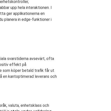
erhetskontroller,
bbar upp hela interaktionen. I
etta ger applikationerna en
du planera in edge-funktioner i
iala svarstiderna avsevärt, ofta
ositiv effekt på
e som köper betald trafik får ut
 på en kantoptimerad leverans och
pråk, valuta, enhetsklass och