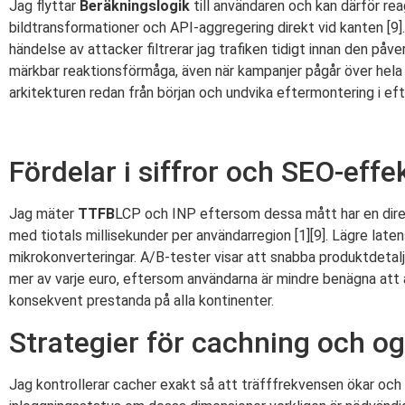
Jag flyttar
Beräkningslogik
till användaren och kan därför re
bildtransformationer och API-aggregering direkt vid kanten [9]
händelse av attacker filtrerar jag trafiken tidigt innan den på
märkbar reaktionsförmåga, även när kampanjer pågår över hela vä
arkitekturen redan från början och undvika eftermontering i ef
Fördelar i siffror och SEO-effe
Jag mäter
TTFB
LCP och INP eftersom dessa mått har en direkt
med tiotals millisekunder per användarregion [1][9]. Lägre late
mikrokonverteringar. A/B-tester visar att snabba produktdetaljs
mer av varje euro, eftersom användarna är mindre benägna att a
konsekvent prestanda på alla kontinenter.
Strategier för cachning och ogi
Jag kontrollerar cacher exakt så att träfffrekvensen ökar och d