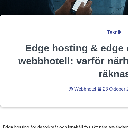
Teknik
Edge hosting & edge
webbhotell: varför närh
räkna
Webbhotell
23 Oktober 
Edge hosting för datorkraft och innehåll fysiskt nära användar