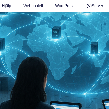
Hjälp
Webbhotell
WordPress
(v)Server