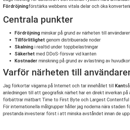
Fördröjning
förstärka webbens vitala delar och öka konverter
Centrala punkter
Fördröjning
minskar på grund av närheten till användare
Tillförlitlighet
genom distribuerade noder
Skalning
i realtid under toppbelastningar
Säkerhet
med DDoS-försvar vid kanten
Kostnader
minskning på grund av avlastning av huvudko
Varför närheten till användare
Jag förkortar vägarna på Internet och tar innehållet till
Kant
så
anledningen till att geografisk närhet har en direkt inverkan 
förbättrar mätbart Time to First Byte och Largest Contentful Pai
För internationella målgrupper håller jag noderna nära staden 
prestanda investerar först i att minska avståndet innan de upp