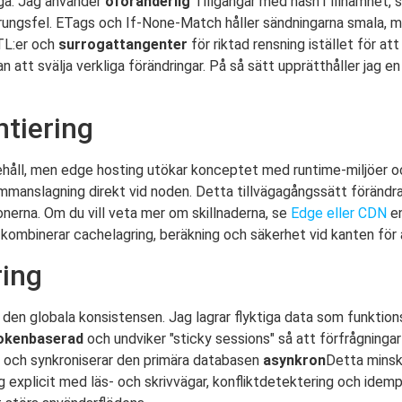
iga. Jag använder
oföränderlig
Tillgångar med hash i filnamnet, s
rsprungsfel. ETags och If-None-Match håller sändningarna smala,
TTL:er och
surrogattangenter
för riktad rensning istället för att 
 att svälja verkliga förändringar. På så sätt upprätthåller jag en
ntiering
ehåll, men edge hosting utökar konceptet med runtime-miljöer och
ammanslagning direkt vid noden. Detta tillvägagångssätt förändr
nerna. Om du vill veta mer om skillnaderna, se
Edge eller CDN
en
g kombinerar cachelagring, beräkning och säkerhet vid kanten för
ring
den globala konsistensen. Jag lagrar flyktiga data som funktionsf
okenbaserad
och undviker "sticky sessions" så att förfrågninga
er och synkroniserar den primära databasen
asynkron
Detta minsk
g explicit med läs- och skrivvägar, konfliktdetektering och idemp