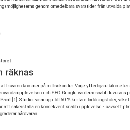
ingsmöjligheterna genom omedelbara svarstider från utvalda plat
n
ntoret
n räknas
 att svaren kommer på millisekunder. Varje ytterligare kilometer 
på användarupplevelsen och SEO. Google värderar snabb leverans p
nt [1]. Studier visar upp till 50 % kortare laddningstider, vilket
för att säkerställa en konsekvent snabb upplevelse - oavsett pla
graderar hårdvaran.