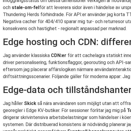
inloggningsstatus om dessa dimensioner verkligen är nödvänd
och
stale-om-fel
för att leverera sidor även i händelse av u
Thundering Herds förhindrade. För API:er använder jag korta 
Negativa cacher för 404/410 sparar mig tur- och returresor utan
konsekvens och hastighet - regionalt anpassad per marknad.
Edge hosting och CDN: differe
Jag använder klassiska
CDN:er
för att cachelagra statiskt inn
driver personalisering, funktionsflaggor, georouting och API-s
eftersom jag placerar affärslogiken närmare användarinteraktio
driftsättningsscenarier. Följande gäller för moderna appar: Ja
Edge-data och tillståndshante
Jag håller
Skick
så nära användaren som möjligt utan att offra 
georegler i Edge KV-butiker. För sessioner förlitar jag mig på
T
dirigerar skrivintensiva arbetsbelastningar som händelser i kö
systemen. Där distribuerad konsistens är nödvändig planerar ja