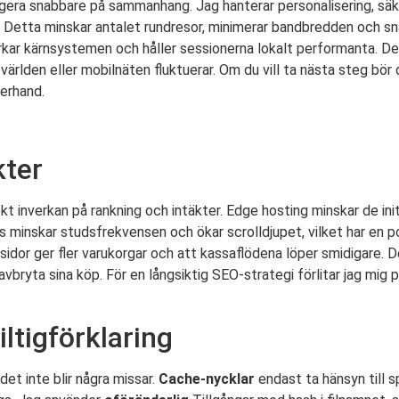
agera snabbare på sammanhang. Jag hanterar personalisering, säk
. Detta minskar antalet rundresor, minimerar bandbredden och sna
verkar kärnsystemen och håller sessionerna lokalt performanta. D
rlden eller mobilnäten fluktuerar. Om du vill ta nästa steg bör 
terhand.
kter
 inverkan på rankning och intäkter. Edge hosting minskar de init
ns minskar studsfrekvensen och ökar scrolldjupet, vilket har en p
idor ger fler varukorgar och att kassaflödena löper smidigare. D
vbryta sina köp. För en långsiktig SEO-strategi förlitar jag mig
ltigförklaring
et inte blir några missar.
Cache-nycklar
endast ta hänsyn till s