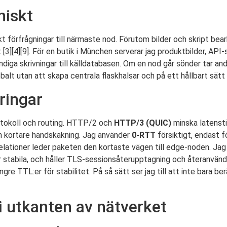
niskt
t förfrågningar till närmaste nod. Förutom bilder och skript bear
[3][4][9]. För en butik i München serverar jag produktbilder, API
ndiga skrivningar till källdatabasen. Om en nod går sönder tar a
lobalt utan att skapa centrala flaskhalsar och på ett hållbart sät
ringar
rotokoll och routing. HTTP/2 och
HTTP/3 (QUIC)
minska latensti
n kortare handskakning. Jag använder
0-RTT
försiktigt, endast f
elationer leder paketen den kortaste vägen till edge-noden. Jag
r stabila, och håller TLS-sessionsåterupptagning och återanvänd
gre TTL:er för stabilitet. På så sätt ser jag till att inte bara ber
i utkanten av nätverket