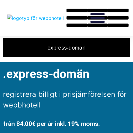
express-domän
.express-domän
registrera billigt i prisjämförelsen för
webbhotell
från 84.00€ per år inkl. 19% moms.