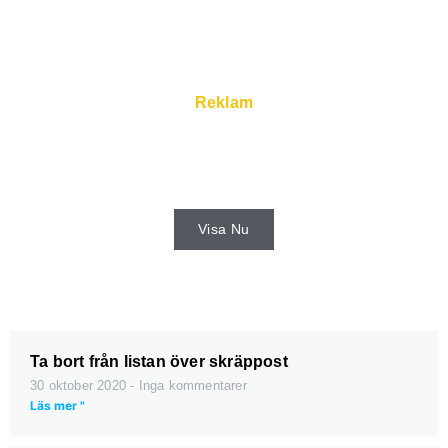
Reklam
Snabba servrar och super service finns
hos webhoster.
Visa Nu
Ta bort från listan över skräppost
30 oktober 2020
Inga kommentarer
Läs mer "