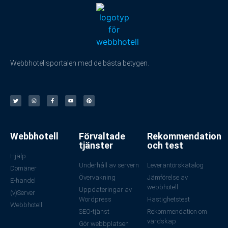
Webbhotellsportalen med de bästa betygen.
Webbhotell
Förvaltade
Rekommendation
tjänster
och test
Hjälp
Underhåll av servern
Leverantörskatalog
Domäner
Övervakning
Jämförelse av
E-handel
webbhotell
Uppdateringar av
(v)Server
Wordpress
Hastighetstest
Webbhotell
SEO-tjänst
Rekommendation om
värdskap
Gör webbplatsen