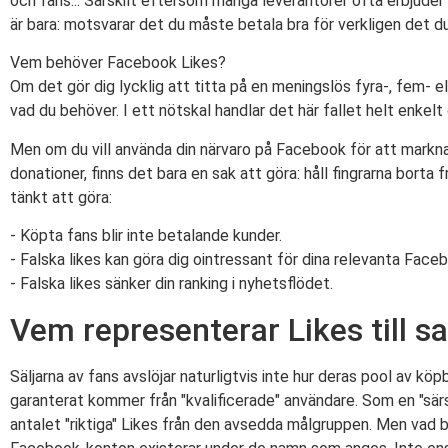
och fans... Särskilt eftersom många leverantörer ofta erbjuder
är bara: motsvarar det du måste betala bra för verkligen det du 
Vem behöver Facebook Likes?
Om det gör dig lycklig att titta på en meningslös fyra-, fem- el
vad du behöver. I ett nötskal handlar det här fallet helt enkelt 
Men om du vill använda din närvaro på Facebook för att markn
donationer, finns det bara en sak att göra: håll fingrarna bort
tänkt att göra:
- Köpta fans blir inte betalande kunder.
- Falska likes kan göra dig ointressant för dina relevanta Face
- Falska likes sänker din ranking i nyhetsflödet.
Vem representerar Likes till sa
Säljarna av fans avslöjar naturligtvis inte hur deras pool av 
garanterat kommer från "kvalificerade" användare. Som en "sär
antalet "riktiga" Likes från den avsedda målgruppen. Men vad be