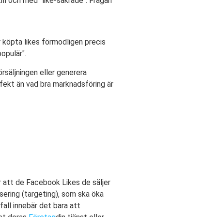
ill och med "like-säkrade". Frågan
är köpta likes förmodligen precis
populär".
örsäljningen eller generera
effekt än vad bra marknadsföring är
r att de Facebook Likes de säljer
sering (targeting), som ska öka
fall innebär det bara att