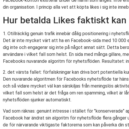
Facebook-konton existerar under de namn som anges. Inte ens s
din organisation. I princip alla vet att köpta likes i sig inte inne
Hur betalda Likes faktiskt kan 
1. Otillräcklig genuin trafik innebär dålig positionering i nyhetsf
Det är inte mycket värt att ha en Facebook-sida med 10 000 el
dig inte och engagerar sig inte på något annat sätt. Detta beror 
användare i vilket fall som helst. En sida med många gillare, me
Facebooks nuvarande algoritm för nyhetsflöden. Resultatet: ing
2. det värsta fallet: förfalskningar kan driva bort potentiella k
Den nuvarande algoritmen för Facebooks nyhetsflöde tar hänsy
och så vidare mycket väl kan särskiljas från meningslös aktivi
vilket fall som helst är det fråga om ren spamming, vilket är lång
nyhetsflöden sjunker automatiskt.
Vad som räknas: genuint intresse i stället för "konserverade" a
Facebook har ändrat sin algoritm för nyhetsflöde flera gånger un
de för närvarande viktigaste faktorerna som kan påverka din stäl