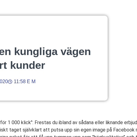
en kungliga vägen
ort kunder
2020
11:58 E M
 för 1 000 klick": Frestas du ibland av sådana eller liknande erbju
tiskt taget självklart att putsa upp sin egen image på Facebook 