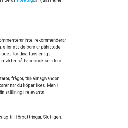
ust deras
Företag
din tjänst eller
s kommenterar inte, rekommenderar
, eller att de bara är påhittade
lödet för dina fans enligt
 kontakter på Facebook ser dem.
er, frågor, tillkännagivanden
rer när du köper likes. Men i
in ställning i relevanta
g till förbättringar. Slutligen,