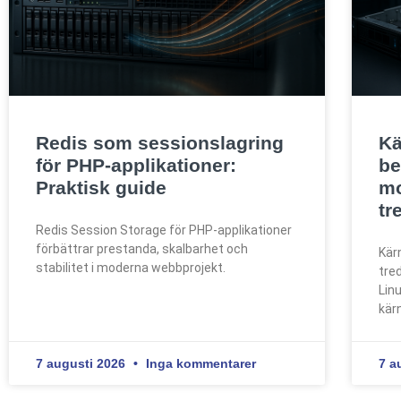
Redis som sessionslagring
Kä
för PHP-applikationer:
be
Praktisk guide
mo
tr
Redis Session Storage för PHP-applikationer
förbättrar prestanda, skalbarhet och
Kär
stabilitet i moderna webbprojekt.
tre
Lin
kär
7 augusti 2026
Inga kommentarer
7 a