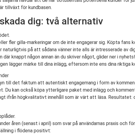
äljarna hävdar att de har tiotusentals potentiella kunder för j
bär tillväxt för kundbasen.
skada dig: två alternativ
lödet.
ler fler gilla-markeringar om de inte engagerar sig. Köpta fan
naturligtvis på att sådana vänner inte alls är intresserade av dig
n där knappt någon annan än du skriver något, glider ner i nyhetsf
en lägger märke till dina inlägg, eftersom inte ens dina riktiga
under
n till det faktum att autentiskt engagemang i form av kommentar
tet. Du kan också köpa ytterligare paket med inlägg och kommenta
t ifrån högkvalitativt innehåll som är värt att läsa. Resultatet: d
pplåder.
der åren (senast i april) som svar på användarnas praxis och försla
lning i flödena positivt: