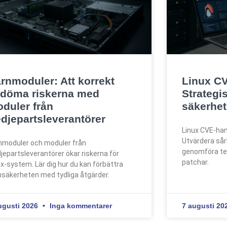
rnmoduler: Att korrekt
Linux CV
döma riskerna med
Strategi
duler från
säkerhet
edjepartsleverantörer
Linux CVE-han
Utvärdera sår
nmoduler och moduler från
genomföra tes
djepartsleverantörer ökar riskerna för
patchar.
ux-system. Lär dig hur du kan förbättra
nsäkerheten med tydliga åtgärder.
ugusti 2026
Inga kommentarer
7 augusti 20