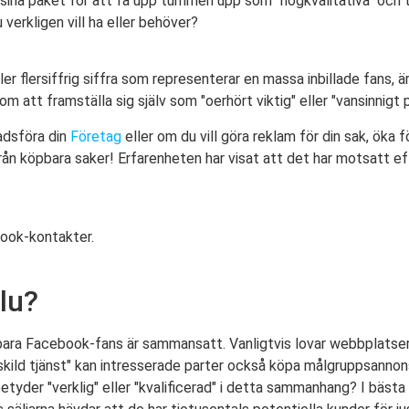
 sina paket för att få upp tummen upp som "högkvalitativa" och t
verkligen vill ha eller behöver?
ler flersiffrig siffra som representerar en massa inbillade fans, 
om att framställa sig själv som "oerhört viktig" eller "vansinnigt 
adsföra din
Företag
eller om du vill göra reklam för din sak, öka f
a från köpbara saker! Erfarenheten har visat att det har motsatt 
book-kontakter.
lu?
köpbara Facebook-fans är sammansatt. Vanligtvis lovar webbplatse
skild tjänst" kan intresserade parter också köpa målgruppsannon
tyder "verklig" eller "kvalificerad" i detta sammanhang? I bästa 