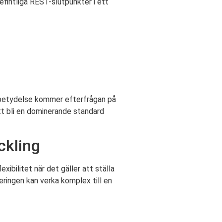
efintliga REST-slutpunkter i ett
re betydelse kommer efterfrågan på
tt bli en dominerande standard
ckling
ibilitet när det gäller att ställa
ringen kan verka komplex till en