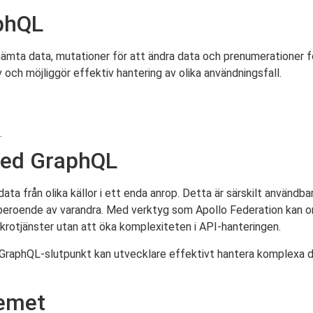
aphQL
hämta data, mutationer för att ändra data och prenumerationer f
 och möjliggör effektiv hantering av olika användningsfall.
.
 med GraphQL
 från olika källor i ett enda anrop. Detta är särskilt användbar
oberoende av varandra. Med verktyg som Apollo Federation kan o
rotjänster utan att öka komplexiteten i API-hanteringen.
a GraphQL-slutpunkt kan utvecklare effektivt hantera komplexa d
temet