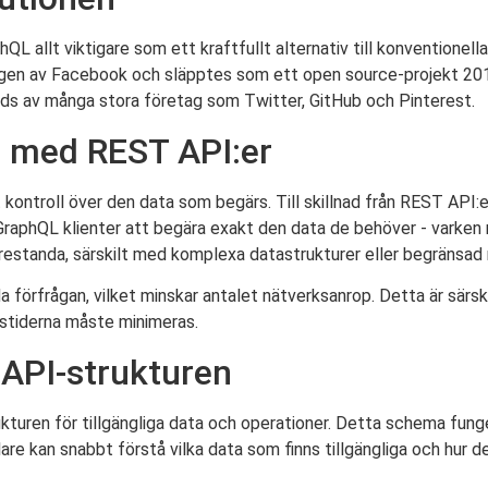
QL allt viktigare som ett kraftfullt alternativ till konventionel
gligen av Facebook och släpptes som ett open source-projekt 2
ds av många stora företag som Twitter, GitHub och Pinterest.
 med REST API:er
ontroll över den data som begärs. Till skillnad från REST API:e
er GraphQL klienter att begära exakt den data de behöver - varken m
prestanda, särskilt med komplexa datastrukturer eller begränsa
a förfrågan, vilket minskar antalet nätverksanrop. Detta är särsk
stiderna måste minimeras.
 API-strukturen
ukturen för tillgängliga data och operationer. Detta schema fun
are kan snabbt förstå vilka data som finns tillgängliga och hur