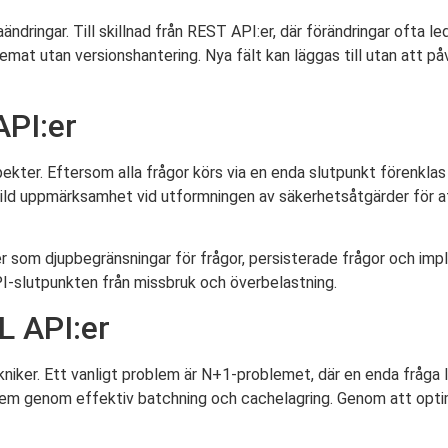
ndringar. Till skillnad från REST API:er, där förändringar ofta lede
mat utan versionshantering. Nya fält kan läggas till utan att påve
API:er
pekter. Eftersom alla frågor körs via en enda slutpunkt förenkla
kild uppmärksamhet vid utformningen av säkerhetsåtgärder för at
r som djupbegränsningar för frågor, persisterade frågor och imp
PI-slutpunkten från missbruk och överbelastning.
L API:er
niker. Ett vanligt problem är N+1-problemet, där en enda fråga 
blem genom effektiv batchning och cachelagring. Genom att opti