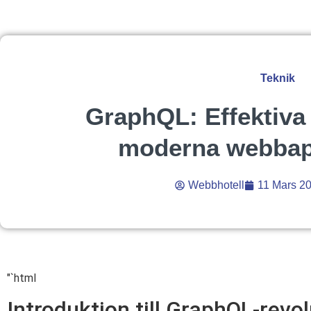
Teknik
GraphQL: Effektiva 
moderna webbapp
Webbhotell
11 Mars 2
"`html
Introduktion till GraphQL-revo