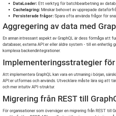
DataLoader:
Ett verktyg för batchbearbetning av datab
Cachelagring:
Minskar behovet av upprepade dataförfrå
Persisterade frågor:
Spara ofta använda frågor för sna
Aggregering av data med Gra
En annan intressant aspekt av GraphQL är dess förmåga att fun
databaser, externa API:er eller äldre system - till en enhetlig
komplexa backendintegrationer.
Implementeringsstrategier fö
Att implementera GraphQL kan vara en utmaning i början, särski
API:er utformas och används. Utvecklare måste lära sig att tänk
och mer intuitiv API-struktur.
Migrering från REST till Graph
För organisationer som överväger en migrering från REST till 