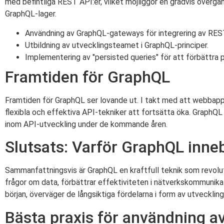
med befintliga REST API:er, vilket möjliggör en gradvis övergå
GraphQL-lager.
Användning av GraphQL-gateways för integrering av REST
Utbildning av utvecklingsteamet i GraphQL-principer.
Implementering av "persisted queries" för att förbättra 
Framtiden för GraphQL
Framtiden för GraphQL ser lovande ut. I takt med att webbappl
flexibla och effektiva API-tekniker att fortsätta öka. GraphQL
inom API-utveckling under de kommande åren.
Slutsats: Varför GraphQL inne
Sammanfattningsvis är GraphQL en kraftfull teknik som revolutio
frågor om data, förbättrar effektiviteten i nätverkskommunika
början, överväger de långsiktiga fördelarna i form av utveckli
Bästa praxis för användning 