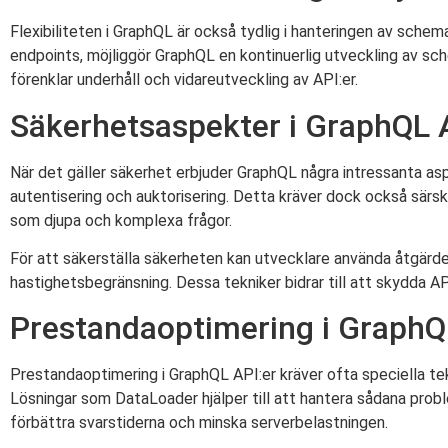
Flexibiliteten i GraphQL är också tydlig i hanteringen av schemaä
endpoints, möjliggör GraphQL en kontinuerlig utveckling av sche
förenklar underhåll och vidareutveckling av API:er.
Säkerhetsaspekter i GraphQL 
När det gäller säkerhet erbjuder GraphQL några intressanta as
autentisering och auktorisering. Detta kräver dock också särs
som djupa och komplexa frågor.
För att säkerställa säkerheten kan utvecklare använda åtgärde
hastighetsbegränsning. Dessa tekniker bidrar till att skydda A
Prestandaoptimering i GraphQ
Prestandaoptimering i GraphQL API:er kräver ofta speciella tek
Lösningar som DataLoader hjälper till att hantera sådana pro
förbättra svarstiderna och minska serverbelastningen.