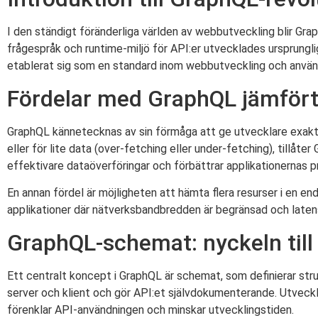
I den ständigt föränderliga världen av webbutveckling blir Graph
frågespråk och runtime-miljö för API:er utvecklades ursprun
etablerat sig som en standard inom webbutveckling och använ
Fördelar med GraphQL jämfört
GraphQL kännetecknas av sin förmåga att ge utvecklare exakt k
eller för lite data (over-fetching eller under-fetching), tillåt
effektivare dataöverföringar och förbättrar applikationernas 
En annan fördel är möjligheten att hämta flera resurser i en end
applikationer där nätverksbandbredden är begränsad och laten
GraphQL-schemat: nyckeln till
Ett centralt koncept i GraphQL är schemat, som definierar str
server och klient och gör API:et självdokumenterande. Utveckl
förenklar API-användningen och minskar utvecklingstiden.