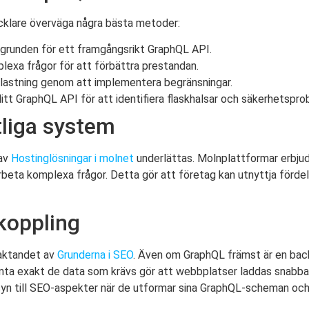
ecklare överväga några bästa metoder:
grunden för ett framgångsrikt GraphQL API.
exa frågor för att förbättra prestandan.
lastning genom att implementera begränsningar.
t GraphQL API för att identifiera flaskhalsar och säkerhetsprob
tliga system
 av
Hostinglösningar i molnet
underlättas. Molnplattformar erbju
earbeta komplexa frågor. Detta gör att företag kan utnyttja förd
koppling
eaktandet av
Grunderna i SEO
. Även om GraphQL främst är en back
a exakt de data som krävs gör att webbplatser laddas snabbare,
syn till SEO-aspekter när de utformar sina GraphQL-scheman och 