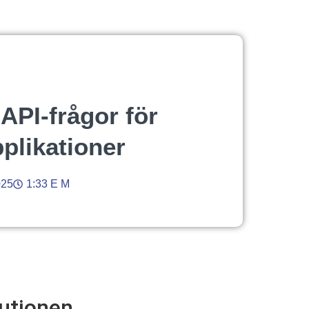
API-frågor för
likationer
025
1:33 E M
lutionen