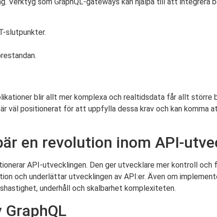
ng. Verktyg som GraphQL-gateways kan hjälpa till att integrera b
-slutpunkter.
prestandan.
ikationer blir allt mer komplexa och realtidsdata får allt stör
 är väl positionerat för att uppfylla dessa krav och kan komma a
bär en revolution inom API-utve
nerar API-utvecklingen. Den ger utvecklare mer kontroll och flex
tion och underlättar utvecklingen av API:er. Även om implemente
ngshastighet, underhåll och skalbarhet komplexiteten.
av GraphQL