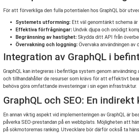
För att förverkliga den fulla potentialen hos GraphQL bör utv
Systemets utformning:
Ett väl genomtänkt schema är 
Effektiva förfrågningar:
Undvik djupa och onödigt kompl
Begränsning av hastighet:
Skydda ditt API från överbe
Övervakning och loggning:
Övervaka användningen av dit
Integration av GraphQL i befin
GraphQL kan integreras i befintliga system genom användning
och tillhandahåller de resurser som krävs för att effektivt b
behöva göra omfattande investeringar i sin egen infrastruktur.
GraphQL och SEO: En indirekt 
En annan viktig aspekt vid implementeringen av GraphQL är b
påverka SEO-prestandan på en webbplats. Möjligheten att hämt
på sökmotorernas ranking. Utvecklare bör därför också ta hän