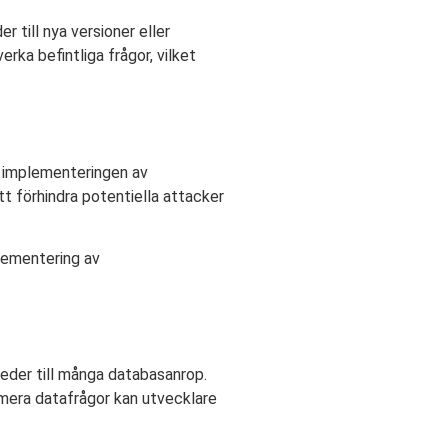
r till nya versioner eller
rka befintliga frågor, vilket
s implementeringen av
t förhindra potentiella attacker
lementering av
leder till många databasanrop.
mera datafrågor kan utvecklare