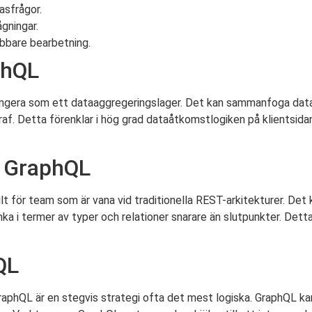
asfrågor.
gningar.
bbare bearbetning.
phQL
gera som ett dataaggregeringslager. Det kan sammanfoga data frå
 graf. Detta förenklar i hög grad dataåtkomstlogiken på klientsi
r GraphQL
lt för team som är vana vid traditionella REST-arkitekturer. Det
a i termer av typer och relationer snarare än slutpunkter. Detta 
QL
GraphQL är en stegvis strategi ofta det mest logiska. GraphQL 