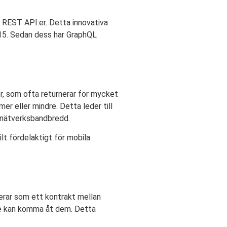
la REST API:er. Detta innovativa
015. Sedan dess har GraphQL
r, som ofta returnerar för mycket
er eller mindre. Detta leder till
d nätverksbandbredd.
ilt fördelaktigt för mobila
gerar som ett kontrakt mellan
 de kan komma åt dem. Detta