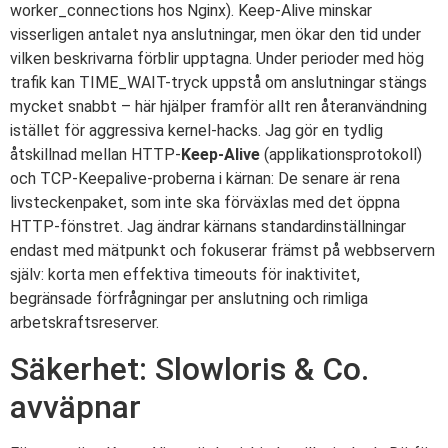
worker_connections hos Nginx). Keep-Alive minskar
visserligen antalet nya anslutningar, men ökar den tid under
vilken beskrivarna förblir upptagna. Under perioder med hög
trafik kan TIME_WAIT-tryck uppstå om anslutningar stängs
mycket snabbt – här hjälper framför allt ren återanvändning
istället för aggressiva kernel-hacks. Jag gör en tydlig
åtskillnad mellan HTTP-
Keep-Alive
(applikationsprotokoll)
och TCP-Keepalive-proberna i kärnan: De senare är rena
livsteckenpaket, som inte ska förväxlas med det öppna
HTTP-fönstret. Jag ändrar kärnans standardinställningar
endast med mätpunkt och fokuserar främst på webbservern
själv: korta men effektiva timeouts för inaktivitet,
begränsade förfrågningar per anslutning och rimliga
arbetskraftsreserver.
Säkerhet: Slowloris & Co.
avväpnar