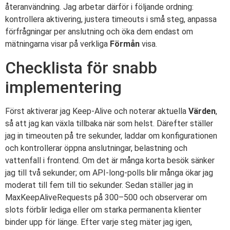
återanvändning. Jag arbetar därför i följande ordning:
kontrollera aktivering, justera timeouts i små steg, anpassa
förfrågningar per anslutning och öka dem endast om
mätningarna visar på verkliga
Förmån
visa.
Checklista för snabb
implementering
Först aktiverar jag Keep-Alive och noterar aktuella
Värden
,
så att jag kan växla tillbaka när som helst. Därefter ställer
jag in timeouten på tre sekunder, laddar om konfigurationen
och kontrollerar öppna anslutningar, belastning och
vattenfall i frontend. Om det är många korta besök sänker
jag till två sekunder; om API-long-polls blir många ökar jag
moderat till fem till tio sekunder. Sedan ställer jag in
MaxKeepAliveRequests på 300–500 och observerar om
slots förblir lediga eller om starka permanenta klienter
binder upp för länge. Efter varje steg mäter jag igen,