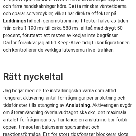
och färre handskakningar körs. Detta minskar väntetiderna
och sparar servercykler, vilket har direkta effekter på
Laddningstid
och genomströmning. I tester halveras tiden
från cirka 1 190 ms till cirka 588 ms, alltså med drygt 50
procent, förutsatt att resten av kedjan inte begränsar.
Därför förankrar jag alltid Keep-Alive tidigt i konfigurationen
och kontrollerar de verkliga latenserna i live-trafiken.
Rätt nyckeltal
Jag börjar med de tre inställningsskruvarna som alltid
fungerar: aktivering, antal förfrågningar per anslutning och
tidsfönster tills stängning av
Anslutning
. Aktiveringen avgör
om återanvändning överhuvudtaget ska ske; det maximala
antalet förfrågningar styr hur länge en anslutning bör förbli
öppen; timeouten balanserar sparsamhet och
reaktionsförmåga. Ett för stort tidsfönster blockerar slots