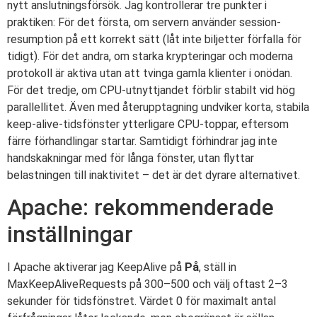
nytt anslutningsförsök. Jag kontrollerar tre punkter i
praktiken: För det första, om servern använder session-
resumption på ett korrekt sätt (låt inte biljetter förfalla för
tidigt). För det andra, om starka krypteringar och moderna
protokoll är aktiva utan att tvinga gamla klienter i onödan.
För det tredje, om CPU-utnyttjandet förblir stabilt vid hög
parallellitet. Även med återupptagning undviker korta, stabila
keep-alive-tidsfönster ytterligare CPU-toppar, eftersom
färre förhandlingar startar. Samtidigt förhindrar jag inte
handskakningar med för långa fönster, utan flyttar
belastningen till inaktivitet – det är det dyrare alternativet.
Apache: rekommenderade
inställningar
I Apache aktiverar jag KeepAlive på
På
, ställ in
MaxKeepAliveRequests på 300–500 och välj oftast 2–3
sekunder för tidsfönstret. Värdet 0 för maximalt antal