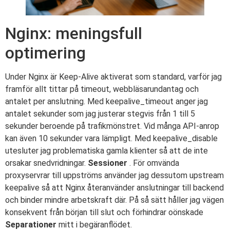
Nginx: meningsfull
optimering
Under Nginx är Keep-Alive aktiverat som standard, varför jag
framför allt tittar på timeout, webbläsarundantag och
antalet per anslutning. Med keepalive_timeout anger jag
antalet sekunder som jag justerar stegvis från 1 till 5
sekunder beroende på trafikmönstret. Vid många API-anrop
kan även 10 sekunder vara lämpligt. Med keepalive_disable
utesluter jag problematiska gamla klienter så att de inte
orsakar snedvridningar.
Sessioner
. För omvända
proxyservrar till uppströms använder jag dessutom upstream
keepalive så att Nginx återanvänder anslutningar till backend
och binder mindre arbetskraft där. På så sätt håller jag vägen
konsekvent från början till slut och förhindrar oönskade
Separationer
mitt i begäranflödet.