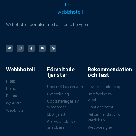
Webbhotellsportalen med de bästa betygen.
Webbhotell
Förvaltade
Rekommendation
tjänster
och test
Hjälp
Underhåll av servern
Leverantörskatalog
Domäner
Övervakning
Jämförelse av
E-handel
webbhotell
Uppdateringar av
(v)Server
Wordpress
Hastighetstest
Webbhotell
SEO-tjänst
Rekommendation om
värdskap
Gör webbplatsen
snabbare
Webbdesigner