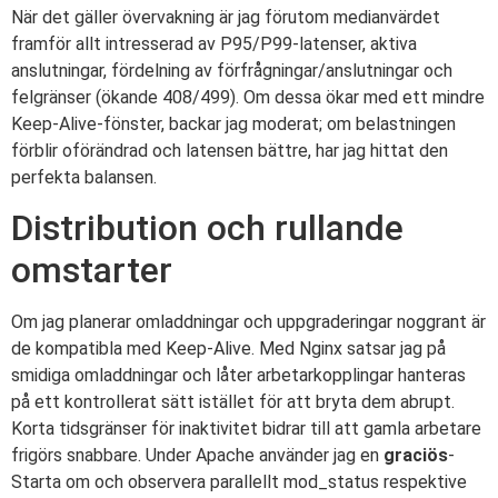
När det gäller övervakning är jag förutom medianvärdet
framför allt intresserad av P95/P99-latenser, aktiva
anslutningar, fördelning av förfrågningar/anslutningar och
felgränser (ökande 408/499). Om dessa ökar med ett mindre
Keep-Alive-fönster, backar jag moderat; om belastningen
förblir oförändrad och latensen bättre, har jag hittat den
perfekta balansen.
Distribution och rullande
omstarter
Om jag planerar omladdningar och uppgraderingar noggrant är
de kompatibla med Keep-Alive. Med Nginx satsar jag på
smidiga omladdningar och låter arbetarkopplingar hanteras
på ett kontrollerat sätt istället för att bryta dem abrupt.
Korta tidsgränser för inaktivitet bidrar till att gamla arbetare
frigörs snabbare. Under Apache använder jag en
graciös
-
Starta om och observera parallellt mod_status respektive