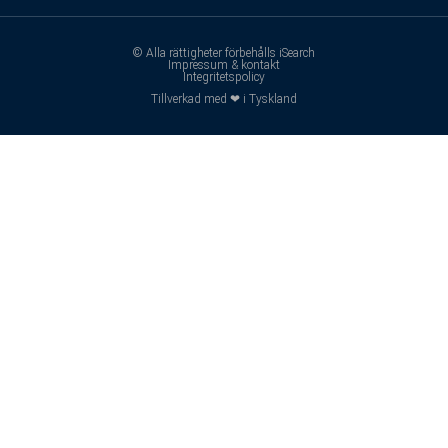
© Alla rättigheter förbehålls iSearch
Impressum & kontakt
Integritetspolicy
Tillverkad med ❤ i Tyskland