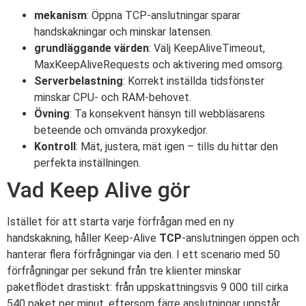
mekanism
: Öppna TCP-anslutningar sparar
handskakningar och minskar latensen.
grundläggande värden
: Välj KeepAliveTimeout,
MaxKeepAliveRequests och aktivering med omsorg.
Serverbelastning
: Korrekt inställda tidsfönster
minskar CPU- och RAM-behovet.
Övning
: Ta konsekvent hänsyn till webbläsarens
beteende och omvända proxykedjor.
Kontroll
: Mät, justera, mät igen – tills du hittar den
perfekta inställningen.
Vad Keep Alive gör
Istället för att starta varje förfrågan med en ny
handskakning, håller Keep-Alive
TCP
-anslutningen öppen och
hanterar flera förfrågningar via den. I ett scenario med 50
förfrågningar per sekund från tre klienter minskar
paketflödet drastiskt: från uppskattningsvis 9 000 till cirka
540 paket per minut, eftersom färre anslutningar uppstår