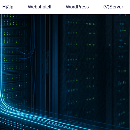
Hjälp
Webbhotell
WordPress
(v)Server