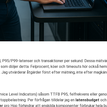
id, P95/P99-latenser och transaktioner per sekund. Dessa mätvär
n som döljer detta. Felprocent, köer och timeouts hör också he
 Jag utvärderar åtgärder först efter mätning, inte efter magkäns
rvice Level Indicators) såsom TTFB P95, felfrekvens eller gen
toppbelastning. Per förfrågan tilldelar jag en
latensbudget
och 
er
pro Hop förhindrar att enskilda komponenter förbrukar hela bu