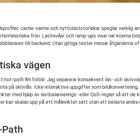
kprofiler, cache-värme och nyttolaststorlekar speglar verklig a
rministiska frön. Lastnivåer och ramp-ups visar när köerna börj
bläsaren till backend. Utan giltiga tester missar åtgärderna of
itiska vägen
tt hot-path
fri
förblir. Jag separerar konsekvent läs- och skrivvä
nta på skrivlås. Icke-interaktiva uppgifter som bildkonvertering,
unkter med hjälp av lastbalanserings- eller QoS-regler så att de 
r kan skalas upp på ett målinriktat sätt utan att belasta andra d
t-Path