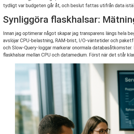
tydligt var budgeten går åt, och beslut fattas utifrån data istäl
Synliggöra flaskhalsar: Mätnin
Innan jag optimerar något skapar jag transparens längs hela b
avslöjar CPU-belastning, RAM-brist, I/O-väntetider och paket
och Slow-Query-loggar markerar onormala databasåtkomster. F
flaskhalsar mellan CPU och datamedium. Först när det står klar