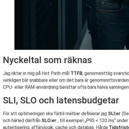
Nyckeltal som räknas
Jag riktar in mig på Hot Path-mål
TTFB
, genomsnittlig svarst
verkligen blir snabbare eller om det bara är genomsnittsvärde
CPU- eller RAM-användning berättar ofta bara halva sanningen.
SLI, SLO och latensbudgetar
För att optimeringen ska förbli mätbar definierar jag
SLI:er
(Se
och härled därifrån
SLO:er
, till exempel „P95 < 120 ms“ under 
autentisering, affärslogik, cache och databas. Hårda
Tidsfrist