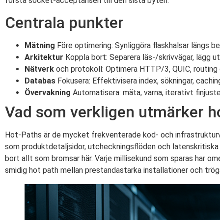
första socket-acceptansen till den sista byten.
Centrala punkter
Mätning
Före optimering: Synliggöra flaskhalsar längs be
Arkitektur
Koppla bort: Separera läs-/skrivvägar, lägg ut
Nätverk
och protokoll: Optimera HTTP/3, QUIC, routing 
Databas
Fokusera: Effektivisera index, sökningar, cachin
Övervakning
Automatisera: mäta, varna, iterativt finjuste
Vad som verkligen utmärker h
Hot-Paths är de mycket frekventerade kod- och infrastrukturv
som produktdetaljsidor, utcheckningsflöden och latenskritiska 
bort allt som bromsar här. Varje millisekund som sparas har om
smidig hot path mellan prestandastarka installationer och trö