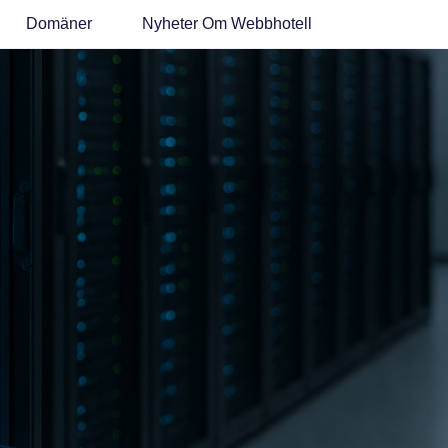
Domäner
Nyheter Om Webbhotell