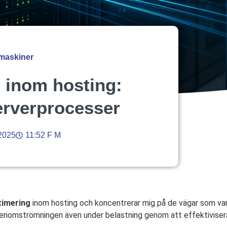
 maskiner
 inom hosting:
erverprocesser
2025
11:52 F M
timering
inom hosting och koncentrerar mig på de vägar som varj
 genomströmningen även under belastning genom att effektiviser