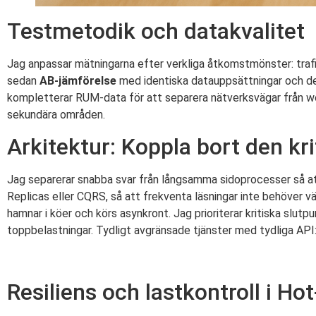
Testmetodik och datakvalitet
Jag anpassar mätningarna efter verkliga åtkomstmönster: trafi
sedan
AB-jämförelse
med identiska datauppsättningar och dete
kompletterar RUM-data för att separera nätverksvägar från web
sekundära områden.
Arkitektur: Koppla bort den kr
Jag separerar snabba svar från långsamma sidoprocesser så a
Replicas eller CQRS, så att frekventa läsningar inte behöver vä
hamnar i köer och körs asynkront. Jag prioriterar kritiska slutp
toppbelastningar. Tydligt avgränsade tjänster med tydliga API:e
Resiliens och lastkontroll i Ho