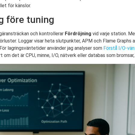
let för känslor.
g före tuning
egäransträckan och kontrollerar
Fördröjning
vid varje station. Me
förluster. Loggar visar heta slutpunkter, APM och Flame Graphs 
ör lagringsväntetider använder jag analyser som
Förstå I/O-vän
t om det är CPU, minne, I/O, nätverk eller databas som bromsar, 