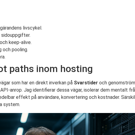
gärandens livscykel.
 sidouppgifter.
och keep-alive.
g och pooling.
ra.
ot paths inom hosting
ägar som har en direkt inverkan på
Svarstider
och genomströmni
API-anrop. Jag identifierar dessa vägar, isolerar dem mentalt f
edelbar effekt på användare, konvertering och kostnader. Särskilt
ga system.