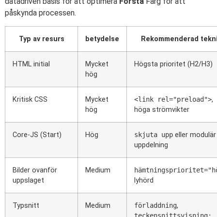
datadriven basis för att optimera
Första
Färg för att
påskynda processen.
Typ av resurs
betydelse
Rekommenderad tekn
HTML initial
Mycket
Högsta prioritet (H2/H3)
hög
Kritisk CSS
Mycket
<link rel="preload">
,
hög
höga strömvikter
Core-JS (Start)
Hög
skjuta upp
eller modulär
uppdelning
Bilder ovanför
Medium
hämtningsprioritet="h
uppslaget
lyhörd
Typsnitt
Medium
förladdning
,
teckensnittsvisning: