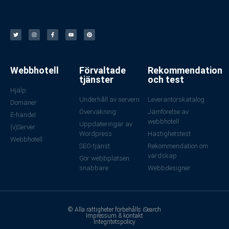
Webbhotell
Förvaltade
Rekommendation
tjänster
och test
Hjälp
Underhåll av servern
Leverantörskatalog
Domäner
Övervakning
Jämförelse av
E-handel
webbhotell
Uppdateringar av
(v)Server
Wordpress
Hastighetstest
Webbhotell
SEO-tjänst
Rekommendation om
värdskap
Gör webbplatsen
snabbare
Webbdesigner
© Alla rättigheter förbehålls iSearch
Impressum & kontakt
Integritetspolicy