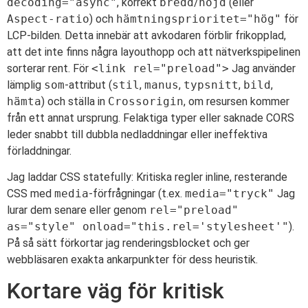
decoding="async"
, korrekt
bredd
/
höjd
(eller
Aspect-ratio
) och
hämtningsprioritet="hög"
för
LCP-bilden. Detta innebär att avkodaren förblir frikopplad,
att det inte finns några layouthopp och att nätverkspipelinen
sorterar rent. För
<link rel="preload">
Jag använder
lämplig
som
-attribut (
stil
,
manus
,
typsnitt
,
bild
,
hämta
) och ställa in
Crossorigin
, om resursen kommer
från ett annat ursprung. Felaktiga typer eller saknade CORS
leder snabbt till dubbla nedladdningar eller ineffektiva
förladdningar.
Jag laddar CSS statefully: Kritiska regler inline, resterande
CSS med
media
-förfrågningar (t.ex.
media="tryck"
Jag
lurar dem senare eller genom
rel="preload"
as="style" onload="this.rel='stylesheet'"
).
På så sätt förkortar jag renderingsblocket och ger
webbläsaren exakta ankarpunkter för dess heuristik.
Kortare väg för kritisk