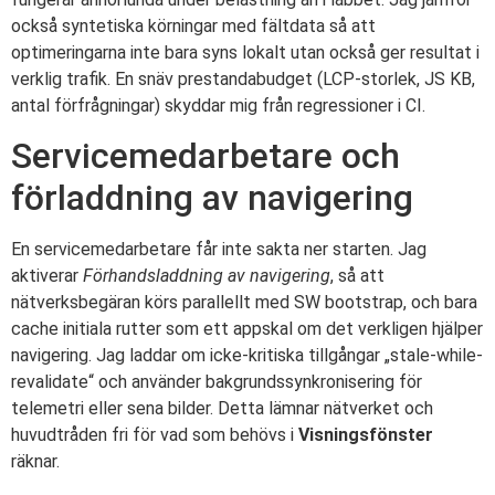
också syntetiska körningar med fältdata så att
optimeringarna inte bara syns lokalt utan också ger resultat i
verklig trafik. En snäv prestandabudget (LCP-storlek, JS KB,
antal förfrågningar) skyddar mig från regressioner i CI.
Servicemedarbetare och
förladdning av navigering
En servicemedarbetare får inte sakta ner starten. Jag
aktiverar
Förhandsladdning av navigering
, så att
nätverksbegäran körs parallellt med SW bootstrap, och bara
cache initiala rutter som ett appskal om det verkligen hjälper
navigering. Jag laddar om icke-kritiska tillgångar „stale-while-
revalidate“ och använder bakgrundssynkronisering för
telemetri eller sena bilder. Detta lämnar nätverket och
huvudtråden fri för vad som behövs i
Visningsfönster
räknar.