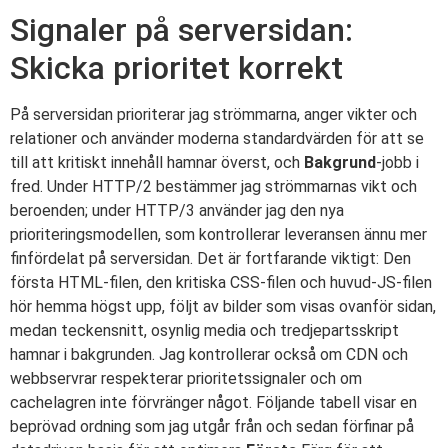
Signaler på serversidan:
Skicka prioritet korrekt
På serversidan prioriterar jag strömmarna, anger vikter och
relationer och använder moderna standardvärden för att se
till att kritiskt innehåll hamnar överst, och
Bakgrund
-jobb i
fred. Under HTTP/2 bestämmer jag strömmarnas vikt och
beroenden; under HTTP/3 använder jag den nya
prioriteringsmodellen, som kontrollerar leveransen ännu mer
finfördelat på serversidan. Det är fortfarande viktigt: Den
första HTML-filen, den kritiska CSS-filen och huvud-JS-filen
hör hemma högst upp, följt av bilder som visas ovanför sidan,
medan teckensnitt, osynlig media och tredjepartsskript
hamnar i bakgrunden. Jag kontrollerar också om CDN och
webbservrar respekterar prioritetssignaler och om
cachelagren inte förvränger något. Följande tabell visar en
beprövad ordning som jag utgår från och sedan förfinar på