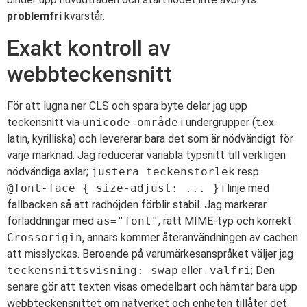
problemfri
kvarstår.
Exakt kontroll av
webbteckensnitt
För att lugna ner CLS och spara byte delar jag upp
teckensnitt via
unicode-område
i undergrupper (t.ex.
latin, kyrilliska) och levererar bara det som är nödvändigt för
varje marknad. Jag reducerar variabla typsnitt till verkligen
nödvändiga axlar;
justera teckenstorlek
resp.
@font-face { size-adjust: ... }
i linje med
fallbacken så att radhöjden förblir stabil. Jag markerar
förladdningar med
as="font"
, rätt MIME-typ och korrekt
Crossorigin
, annars kommer återanvändningen av cachen
att misslyckas. Beroende på varumärkesanspråket väljer jag
teckensnittsvisning: swap
eller .
valfri
; Den
senare gör att texten visas omedelbart och hämtar bara upp
webbteckensnittet om nätverket och enheten tillåter det.