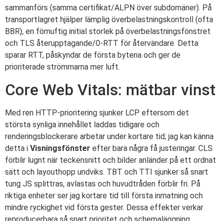
sammanförs (samma certifikat/ALPN över subdomäner). På
transportlagret hjälper lämplig överbelastningskontroll (ofta
BBR), en förnuftig initial storlek på överbelastningsfönstret
och TLS återupptagande/0-RTT för återvändare. Detta
sparar RTT, påskyndar de första bytena och ger de
prioriterade strömmarna mer luft.
Core Web Vitals: mätbar vinst
Med ren HTTP-prioritering sjunker LCP eftersom det
största synliga innehållet laddas tidigare och
renderingsblockerare arbetar under kortare tid; jag kan känna
detta i
Visningsfönster
efter bara några få justeringar. CLS
förblir lugnt när teckensnitt och bilder anländer på ett ordnat
sätt och layouthopp undviks. TBT och TTI sjunker så snart
tung JS splittras, avlastas och huvudtråden förblir fri. På
riktiga enheter ser jag kortare tid till första inmatning och
mindre ryckighet vid första gester. Dessa effekter verkar
reproducerbara så snart prioritet och schemaläggning