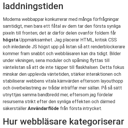
laddningstiden
Moderna webbappar konkurrerar med många förfrågningar
samtidigt, men bara ett fåtal av dem tar den första synliga
pixeln till fronten; det är därför delen ovanför foldern får
högsta
Uppmärksamhet. Jag placerar HTML, kritisk CSS
och inledande JS högst upp på listan så att renderblockerare
kommer fram snabbt och webbläsaren kan dra tidigt. Bilder
under vikningen, sena moduler och spårning flyttas till
väntelistan så att de inte täpper till flaskhalsen. Detta fokus
minskar den upplevda väntetiden, stärker interaktionen och
stabiliserar webbens vitala kärnvärden eftersom layouthopp
och överbelastning av trådar inträffar mer sällan. På så sätt
utnyttjas samma bandbredd mer, eftersom jag fördelar
resurserna strikt efter den synliga effekten och därmed
säkerställer
Användarflöde
från första intrycket.
Hur webbläsare kategoriserar