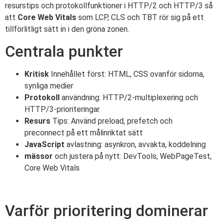
resurstips och protokollfunktioner i HTTP/2 och HTTP/3 så
att
Core Web Vitals
som LCP, CLS och TBT rör sig på ett
tillförlitligt sätt in i den gröna zonen.
Centrala punkter
Kritisk
Innehållet först: HTML, CSS ovanför sidorna,
synliga medier
Protokoll
användning: HTTP/2-multiplexering och
HTTP/3-prioriteringar
Resurs
Tips: Använd preload, prefetch och
preconnect på ett målinriktat sätt
JavaScript
avlastning: asynkron, avvakta, koddelning
mässor
och justera på nytt: DevTools, WebPageTest,
Core Web Vitals
Varför prioritering dominerar