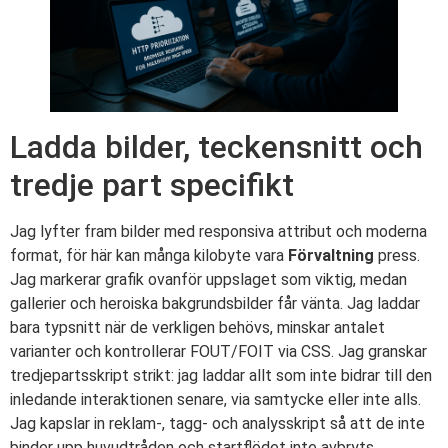
Ladda bilder, teckensnitt och
tredje part specifikt
Jag lyfter fram bilder med responsiva attribut och moderna
format, för här kan många kilobyte vara
Förvaltning
press.
Jag markerar grafik ovanför uppslaget som viktig, medan
gallerier och heroiska bakgrundsbilder får vänta. Jag laddar
bara typsnitt när de verkligen behövs, minskar antalet
varianter och kontrollerar FOUT/FOIT via CSS. Jag granskar
tredjepartsskript strikt: jag laddar allt som inte bidrar till den
inledande interaktionen senare, via samtycke eller inte alls.
Jag kapslar in reklam-, tagg- och analysskript så att de inte
binder upp huvudtråden och startflödet inte avbryts.