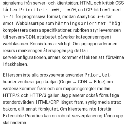
signalerna från server- och klientsidan: HTML och kritisk CSS
får t.ex.
Prioritet: u=0, i=?0
, en LCP-bild
u=1
med
i=?1
för progressiva format, medan Analytics
u=6
tar
emot. Webbläsartips som
hämtningsprioritet="hög"
komplettera dessa specifikationer; rubriken styr leveransen
till servern/CDN, attributet påverkar kategoriseringen i
webbläsaren. Konsistens är viktigt: Om jag uppgraderar en
resurs i markeringen återspeglar jag detta i
serverkonfigurationen, annars kommer effekten att försvinna
i flaskhalsen.
Eftersom inte alla proxyservrar använder
Prioritet
-
header verifierar jag i kedjan (Origin → CDN → Edge) om
värdena kommer fram och om mappningsregler mellan
HTTP/2 och HTTP/3 gäller. Jag planerar också förnuftiga
standardvärden: HTML/CRP längst fram, synlig media strax
bakom, allt annat förskjutet. Om klienterna inte förstår
Extensible Priorities kan en robust serverplanering fånga upp
skillnaderna.