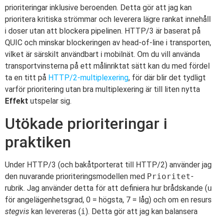
prioriteringar inklusive beroenden. Detta gör att jag kan
prioritera kritiska strömmar och leverera lägre rankat innehåll
i doser utan att blockera pipelinen. HTTP/3 är baserat på
QUIC och minskar blockeringen av head-of-line i transporten,
vilket är särskilt användbart i mobilnät. Om du vill använda
transportvinsterna på ett målinriktat sätt kan du med fördel
ta en titt på
HTTP/2-multiplexering
, för där blir det tydligt
varför prioritering utan bra multiplexering är till liten nytta
Effekt
utspelar sig.
Utökade prioriteringar i
praktiken
Under HTTP/3 (och bakåtporterat till HTTP/2) använder jag
den nuvarande prioriteringsmodellen med
Prioritet
-
rubrik. Jag använder detta för att definiera hur brådskande (
u
för angelägenhetsgrad, 0 = högsta, 7 = låg) och om en resurs
stegvis
kan levereras (
i
). Detta gör att jag kan balansera