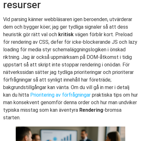
resurser
Vid parsing känner webbläsaren igen beroenden, utvärderar
dem och bygger köer; jag ger tydliga signaler så att dess
heuristik gör rätt val och
kritisk
vägen förblir kort. Preload
för rendering av CSS, defer för icke-blockerande JS och lazy
loading för media styr schemaläggningslogiken i önskad
riktning. Jag är också uppmärksam på DOM-åtkomst i tidig
uppstart så att skript inte stoppar rendering i onödan. För
nätverkssidan sätter jag tydliga prioriteringar och prioriterar
förfrågningar så att synligt innehåll har företräde;
bakgrundstillgångar kan vänta. Om du vill gå in mer i detalj
kan du hitta
Prioritering av förfrågningar
praktiska tips om hur
man konsekvent genomför denna order och hur man undviker
typiska misstag som kan äventyra
Rendering
-bromsa
starten.