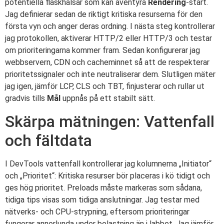
potentiella flaskhalsar som kan äventyra
Rendering
-start.
Jag definierar sedan de riktigt kritiska resurserna för den
första vyn och anger deras ordning. I nästa steg kontrollerar
jag protokollen, aktiverar HTTP/2 eller HTTP/3 och testar
om prioriteringarna kommer fram. Sedan konfigurerar jag
webbservern, CDN och cacheminnet så att de respekterar
prioritetssignaler och inte neutraliserar dem. Slutligen mäter
jag igen, jämför LCP, CLS och TBT, finjusterar och rullar ut
gradvis tills
Mål
uppnås på ett stabilt sätt.
Skärpa mätningen: Vattenfall
och fältdata
I DevTools vattenfall kontrollerar jag kolumnerna „Initiator“
och „Prioritet“: Kritiska resurser bör placeras i kö tidigt och
ges hög prioritet. Preloads måste markeras som sådana,
tidiga tips visas som tidiga anslutningar. Jag testar med
nätverks- och CPU-strypning, eftersom prioriteringar
fungerar annorlunda under belastning än i labbet. Jag jämför