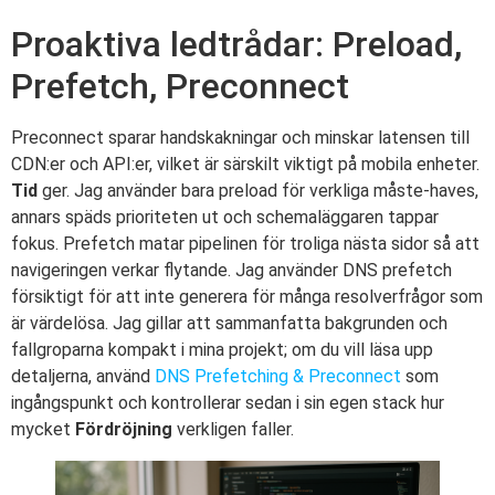
Proaktiva ledtrådar: Preload,
Prefetch, Preconnect
Preconnect sparar handskakningar och minskar latensen till
CDN:er och API:er, vilket är särskilt viktigt på mobila enheter.
Tid
ger. Jag använder bara preload för verkliga måste-haves,
annars späds prioriteten ut och schemaläggaren tappar
fokus. Prefetch matar pipelinen för troliga nästa sidor så att
navigeringen verkar flytande. Jag använder DNS prefetch
försiktigt för att inte generera för många resolverfrågor som
är värdelösa. Jag gillar att sammanfatta bakgrunden och
fallgroparna kompakt i mina projekt; om du vill läsa upp
detaljerna, använd
DNS Prefetching & Preconnect
som
ingångspunkt och kontrollerar sedan i sin egen stack hur
mycket
Fördröjning
verkligen faller.