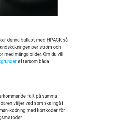
nskar denna ballast med HPACK så
 handskakningen per ström och
or med många bilder. Om du vill
kgrunder
eftersom båda
 återkommande fält på samma
odaren väljer vad som ska ingå i
fman-kodning med kortkoder för
ngsmetoder.