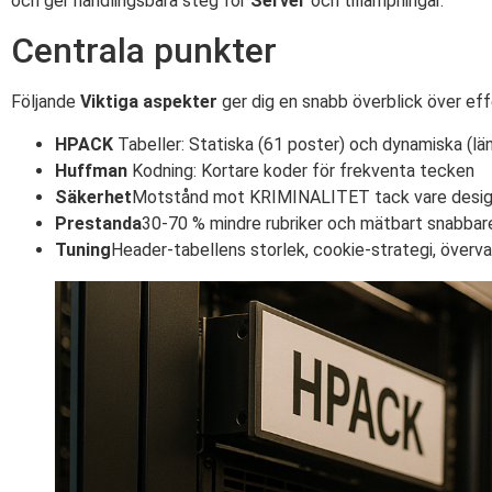
och ger handlingsbara steg för
Server
och tillämpningar.
Centrala punkter
Följande
Viktiga aspekter
ger dig en snabb överblick över e
HPACK
Tabeller: Statiska (61 poster) och dynamiska (lä
Huffman
Kodning: Kortare koder för frekventa tecken
Säkerhet
Motstånd mot KRIMINALITET tack vare design
Prestanda
30-70 % mindre rubriker och mätbart snabbar
Tuning
Header-tabellens storlek, cookie-strategi, överv