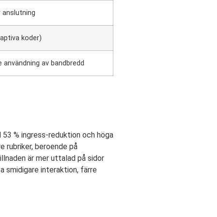
r anslutning
aptiva koder)
re användning av bandbredd
ill 53 % ingress-reduktion och höga
e rubriker, beroende på
illnaden är mer uttalad på sidor
 smidigare interaktion, färre