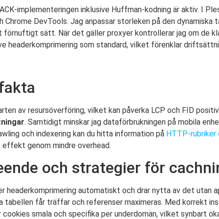
K-implementeringen inklusive Huffman-kodning är aktiv. I Plesk
ch Chrome DevTools. Jag anpassar storleken på den dynamiska tab
 förnuftigt sätt. När det gäller proxyer kontrollerar jag om d
e headerkomprimering som standard, vilket förenklar driftsättn
fakta
ten av resursöverföring, vilket kan påverka LCP och FID positi
tningar
. Samtidigt minskar jag dataförbrukningen på mobila enhet
awling och indexering kan du hitta information på
HTTP-rubriker
ss effekt genom mindre overhead.
eende och strategier för cachni
eaderkomprimering automatiskt och drar nytta av det utan appän
 tabellen får träffar och referenser maximeras. Med korrekt ins
r cookies smala och specifika per underdomän, vilket synbart ök