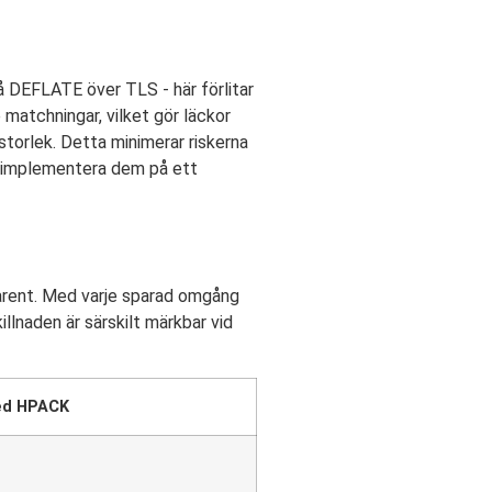
 DEFLATE över TLS - här förlitar
matchningar, vilket gör läckor
torlek. Detta minimerar riskerna
ch implementera dem på ett
arent. Med varje sparad omgång
illnaden är särskilt märkbar vid
ed HPACK