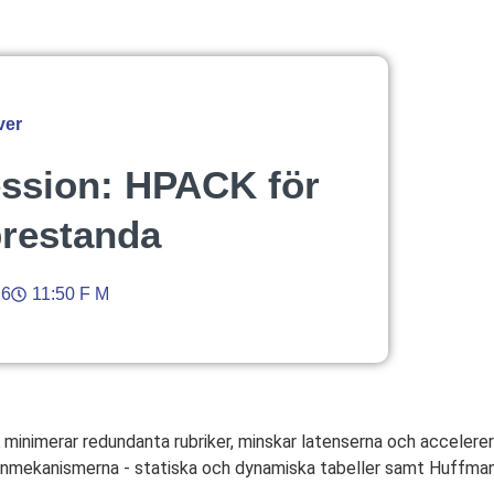
ver
ssion: HPACK för
restanda
26
11:50 F M
nimerar redundanta rubriker, minskar latenserna och accelere
rnmekanismerna - statiska och dynamiska tabeller samt Huffman