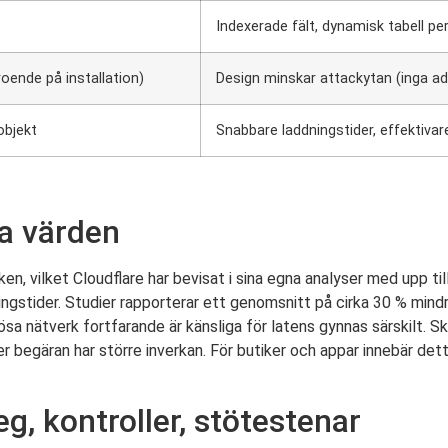
Indexerade fält, dynamisk tabell pe
oende på installation)
Design minskar attackytan (inga ad
objekt
Snabbare laddningstider, effektiva
a värden
ken, vilket Cloudflare har bevisat i sina egna analyser med upp t
ngstider. Studier rapporterar ett genomsnitt på cirka 30 % mindr
sa nätverk fortfarande är känsliga för latens gynnas särskilt. Sk
egäran har större inverkan. För butiker och appar innebär detta
g, kontroller, stötestenar