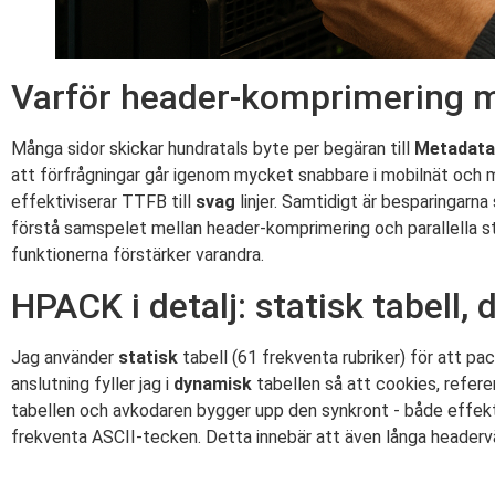
Varför header-komprimering m
Många sidor skickar hundratals byte per begäran till
Metadata
att förfrågningar går igenom mycket snabbare i mobilnät och 
effektiviserar TTFB till
svag
linjer. Samtidigt är besparingarn
förstå samspelet mellan header-komprimering och parallella s
funktionerna förstärker varandra.
HPACK i detalj: statisk tabell,
Jag använder
statisk
tabell (61 frekventa rubriker) för att p
anslutning fyller jag i
dynamisk
tabellen så att cookies, referen
tabellen och avkodaren bygger upp den synkront - både effek
frekventa ASCII-tecken. Detta innebär att även långa header