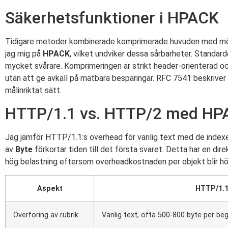
Säkerhetsfunktioner i HPACK
Tidigare metoder kombinerade komprimerade huvuden med möns
jag mig på
HPACK
, vilket undviker dessa sårbarheter. Standa
mycket svårare. Komprimeringen är strikt header-orienterad oc
utan att ge avkall på mätbara besparingar. RFC 7541 beskriver 
målinriktat sätt.
HTTP/1.1 vs. HTTP/2 med HPA
Jag jämför HTTP/1.1:s overhead för vanlig text med de index
av
Byte
förkortar tiden till det första svaret. Detta har en dir
hög belastning eftersom overheadkostnaden per objekt blir hög
Aspekt
HTTP/1.
Överföring av rubrik
Vanlig text, ofta 500-800 byte per be