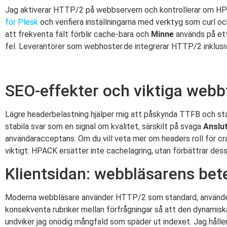
Jag aktiverar HTTP/2 på webbservern och kontrollerar om HPAC
för Plesk
och verifiera inställningarna med verktyg som curl o
att frekventa fält förblir cache-bara och
Minne
används på ett
fel. Leverantörer som webhoster.de integrerar HTTP/2 inklusiv
SEO-effekter och viktiga webb
Lägre headerbelastning hjälper mig att påskynda TTFB och star
stabila svar som en signal om kvalitet, särskilt på svaga
Anslu
användaracceptans. Om du vill veta mer om headers roll för cr
viktigt: HPACK ersätter inte cachelagring, utan förbättrar de
Klientsidan: webbläsarens bet
Moderna webbläsare använder HTTP/2 som standard, använder h
konsekventa rubriker mellan förfrågningar så att den dynamiska
undviker jag onödig mångfald som späder ut indexet. Jag hålle