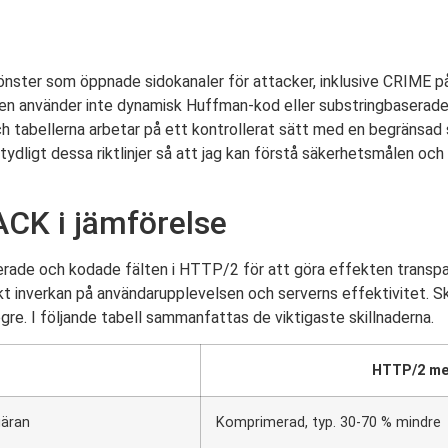
ter som öppnade sidokanaler för attacker, inklusive CRIME på
rden använder inte dynamisk Huffman-kod eller substringbaserade 
h tabellerna arbetar på ett kontrollerat sätt med en begränsad s
tydligt dessa riktlinjer så att jag kan förstå säkerhetsmålen o
CK i jämförelse
erade och kodade fälten i HTTP/2 för att göra effekten transp
ekt inverkan på användarupplevelsen och serverns effektivitet. Sk
re. I följande tabell sammanfattas de viktigaste skillnaderna.
1
HTTP/2 m
gäran
Komprimerad, typ. 30-70 % mindre