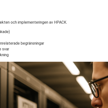
ffekten och implementeringen av HPACK.
nkade)
relaterade begränsningar
e svar
akning