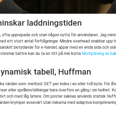
inskar laddningstiden
, ofta upprepade och utan någon nytta för användaren. Jag mi
med ett stort antal förfrågningar. Mindre overhead snabbar upp
a särskilt betydande för e-handel, appar med en enda sida och sid
trömmar bättre kan du ta en titt på min korta
Multiplexing av ba
 dynamisk tabell, Huffman
acka värden som :method: GET per index i en eller två byte. För
ser eller språkinställningar bara överförs en gång i sin helhet. K
tivt och med låg latens. Om poster saknas används statisk Huf
värden krymper avsevärt utan riskerna med adaptiva komprimeri