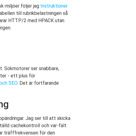
-miljöer följer jag
Instruktioner
ellen till rubrikbelastningen så
e klarar HTTP/2 med HPACK utan
ingen.
vt. Sökmotorer ser snabbare,
er - ett plus för
 och SEO
. Det är fortfarande
ng
dringar. Jag ser till att skicka
tälld cachekontroll och var-fält
ar träfffrekvensen för den