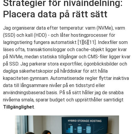
Strategier för nivåindelning:
Placera data på rätt sätt
Jag organiserar data efter temperatur: varm (NVMe), varm
(SSD) och kall (HDD) - och låter hostingprocesser för
lagringstiering fungera automatiskt [1][6][11]. Indexfiler som
läses ofta, transaktionsloggar och cache-objekt ligger kvar
på NVMe, medan statiska tillgångar och CMS-filer ligger kvar
på SSD. Jag parkerar stora exportfiler, ögonblicksbilder och
dagliga säkerhetskopior på hårddiskar för att hålla
kapaciteten gynnsam. Automatiserade regler flyttar inaktiva
data till långsammare nivåer på en tidsstyrd eller
användningsbaserad basis. På så sätt håller jag de snabba
nivåerna smala, sparar budget och upprätthåller samtidigt
Tillgänglighet
.