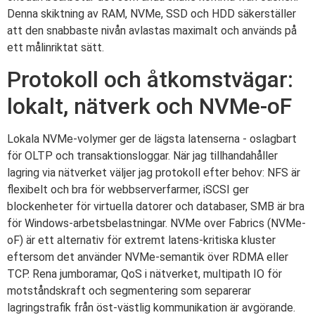
Denna skiktning av RAM, NVMe, SSD och HDD säkerställer
att den snabbaste nivån avlastas maximalt och används på
ett målinriktat sätt.
Protokoll och åtkomstvägar:
lokalt, nätverk och NVMe-oF
Lokala NVMe-volymer ger de lägsta latenserna - oslagbart
för OLTP och transaktionsloggar. När jag tillhandahåller
lagring via nätverket väljer jag protokoll efter behov: NFS är
flexibelt och bra för webbserverfarmer, iSCSI ger
blockenheter för virtuella datorer och databaser, SMB är bra
för Windows-arbetsbelastningar. NVMe over Fabrics (NVMe-
oF) är ett alternativ för extremt latens-kritiska kluster
eftersom det använder NVMe-semantik över RDMA eller
TCP. Rena jumboramar, QoS i nätverket, multipath IO för
motståndskraft och segmentering som separerar
lagringstrafik från öst-västlig kommunikation är avgörande.