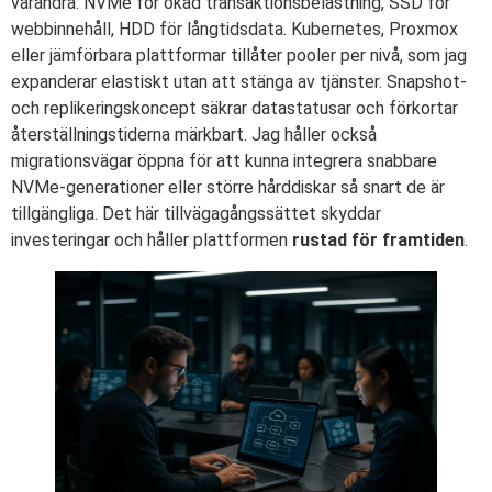
varandra: NVMe för ökad transaktionsbelastning, SSD för
webbinnehåll, HDD för långtidsdata. Kubernetes, Proxmox
eller jämförbara plattformar tillåter pooler per nivå, som jag
expanderar elastiskt utan att stänga av tjänster. Snapshot-
och replikeringskoncept säkrar datastatusar och förkortar
återställningstiderna märkbart. Jag håller också
migrationsvägar öppna för att kunna integrera snabbare
NVMe-generationer eller större hårddiskar så snart de är
tillgängliga. Det här tillvägagångssättet skyddar
investeringar och håller plattformen
rustad för framtiden
.