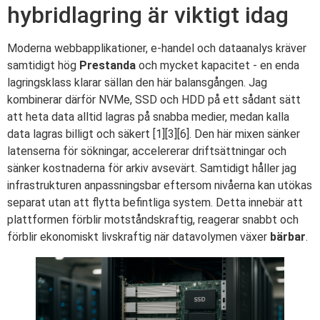
hybridlagring är viktigt idag
Moderna webbapplikationer, e-handel och dataanalys kräver
samtidigt hög
Prestanda
och mycket kapacitet - en enda
lagringsklass klarar sällan den här balansgången. Jag
kombinerar därför NVMe, SSD och HDD på ett sådant sätt
att heta data alltid lagras på snabba medier, medan kalla
data lagras billigt och säkert [1][3][6]. Den här mixen sänker
latenserna för sökningar, accelererar driftsättningar och
sänker kostnaderna för arkiv avsevärt. Samtidigt håller jag
infrastrukturen anpassningsbar eftersom nivåerna kan utökas
separat utan att flytta befintliga system. Detta innebär att
plattformen förblir motståndskraftig, reagerar snabbt och
förblir ekonomiskt livskraftig när datavolymen växer
bärbar
.