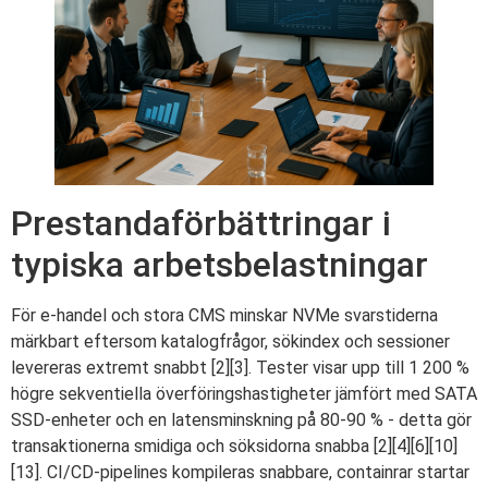
Prestandaförbättringar i
typiska arbetsbelastningar
För e-handel och stora CMS minskar NVMe svarstiderna
märkbart eftersom katalogfrågor, sökindex och sessioner
levereras extremt snabbt [2][3]. Tester visar upp till 1 200 %
högre sekventiella överföringshastigheter jämfört med SATA
SSD-enheter och en latensminskning på 80-90 % - detta gör
transaktionerna smidiga och söksidorna snabba [2][4][6][10]
[13]. CI/CD-pipelines kompileras snabbare, containrar startar