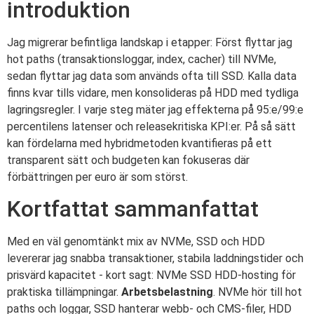
introduktion
Jag migrerar befintliga landskap i etapper: Först flyttar jag
hot paths (transaktionsloggar, index, cacher) till NVMe,
sedan flyttar jag data som används ofta till SSD. Kalla data
finns kvar tills vidare, men konsolideras på HDD med tydliga
lagringsregler. I varje steg mäter jag effekterna på 95:e/99:e
percentilens latenser och releasekritiska KPI:er. På så sätt
kan fördelarna med hybridmetoden kvantifieras på ett
transparent sätt och budgeten kan fokuseras där
förbättringen per euro är som störst.
Kortfattat sammanfattat
Med en väl genomtänkt mix av NVMe, SSD och HDD
levererar jag snabba transaktioner, stabila laddningstider och
prisvärd kapacitet - kort sagt: NVMe SSD HDD-hosting för
praktiska tillämpningar.
Arbetsbelastning
. NVMe hör till hot
paths och loggar, SSD hanterar webb- och CMS-filer, HDD