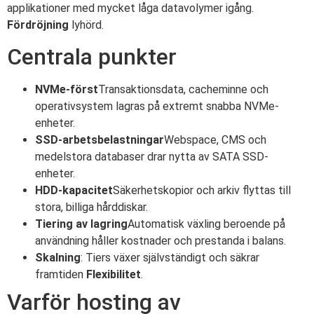
applikationer med mycket låga datavolymer igång.
Fördröjning
lyhörd.
Centrala punkter
NVMe-först
Transaktionsdata, cacheminne och
operativsystem lagras på extremt snabba NVMe-
enheter.
SSD-arbetsbelastningar
Webspace, CMS och
medelstora databaser drar nytta av SATA SSD-
enheter.
HDD-kapacitet
Säkerhetskopior och arkiv flyttas till
stora, billiga hårddiskar.
Tiering av lagring
Automatisk växling beroende på
användning håller kostnader och prestanda i balans.
Skalning
: Tiers växer självständigt och säkrar
framtiden
Flexibilitet
.
Varför hosting av