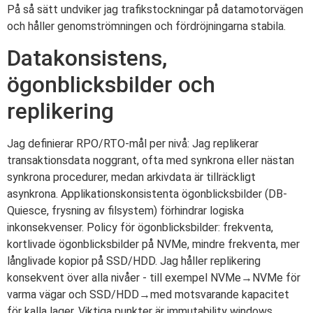
På så sätt undviker jag trafikstockningar på datamotorvägen
och håller genomströmningen och fördröjningarna stabila.
Datakonsistens,
ögonblicksbilder och
replikering
Jag definierar RPO/RTO-mål per nivå: Jag replikerar
transaktionsdata noggrant, ofta med synkrona eller nästan
synkrona procedurer, medan arkivdata är tillräckligt
asynkrona. Applikationskonsistenta ögonblicksbilder (DB-
Quiesce, frysning av filsystem) förhindrar logiska
inkonsekvenser. Policy för ögonblicksbilder: frekventa,
kortlivade ögonblicksbilder på NVMe, mindre frekventa, mer
långlivade kopior på SSD/HDD. Jag håller replikering
konsekvent över alla nivåer - till exempel NVMe→NVMe för
varma vägar och SSD/HDD→med motsvarande kapacitet
för kalla lager. Viktiga punkter är immutability windows