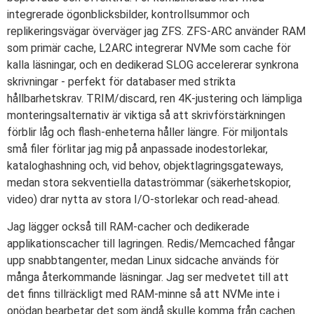
integrerade ögonblicksbilder, kontrollsummor och
replikeringsvägar överväger jag ZFS. ZFS-ARC använder RAM
som primär cache, L2ARC integrerar NVMe som cache för
kalla läsningar, och en dedikerad SLOG accelererar synkrona
skrivningar - perfekt för databaser med strikta
hållbarhetskrav. TRIM/discard, ren 4K-justering och lämpliga
monteringsalternativ är viktiga så att skrivförstärkningen
förblir låg och flash-enheterna håller längre. För miljontals
små filer förlitar jag mig på anpassade inodestorlekar,
kataloghashning och, vid behov, objektlagringsgateways,
medan stora sekventiella dataströmmar (säkerhetskopior,
video) drar nytta av stora I/O-storlekar och read-ahead.
Jag lägger också till RAM-cacher och dedikerade
applikationscacher till lagringen. Redis/Memcached fångar
upp snabbtangenter, medan Linux sidcache används för
många återkommande läsningar. Jag ser medvetet till att
det finns tillräckligt med RAM-minne så att NVMe inte i
onödan bearbetar det som ändå skulle komma från cachen.