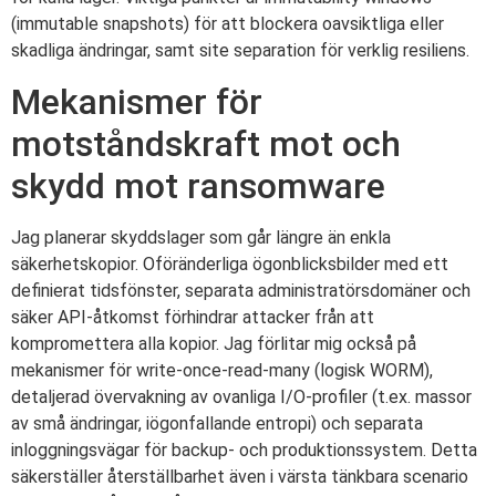
(immutable snapshots) för att blockera oavsiktliga eller
skadliga ändringar, samt site separation för verklig resiliens.
Mekanismer för
motståndskraft mot och
skydd mot ransomware
Jag planerar skyddslager som går längre än enkla
säkerhetskopior. Oföränderliga ögonblicksbilder med ett
definierat tidsfönster, separata administratörsdomäner och
säker API-åtkomst förhindrar attacker från att
kompromettera alla kopior. Jag förlitar mig också på
mekanismer för write-once-read-many (logisk WORM),
detaljerad övervakning av ovanliga I/O-profiler (t.ex. massor
av små ändringar, iögonfallande entropi) och separata
inloggningsvägar för backup- och produktionssystem. Detta
säkerställer återställbarhet även i värsta tänkbara scenario