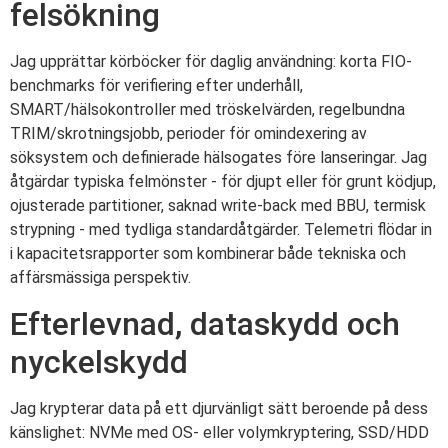
felsökning
Jag upprättar körböcker för daglig användning: korta FIO-
benchmarks för verifiering efter underhåll,
SMART/hälsokontroller med tröskelvärden, regelbundna
TRIM/skrotningsjobb, perioder för omindexering av
söksystem och definierade hälsogates före lanseringar. Jag
åtgärdar typiska felmönster - för djupt eller för grunt ködjup,
ojusterade partitioner, saknad write-back med BBU, termisk
strypning - med tydliga standardåtgärder. Telemetri flödar in
i kapacitetsrapporter som kombinerar både tekniska och
affärsmässiga perspektiv.
Efterlevnad, dataskydd och
nyckelskydd
Jag krypterar data på ett djurvänligt sätt beroende på dess
känslighet: NVMe med OS- eller volymkryptering, SSD/HDD