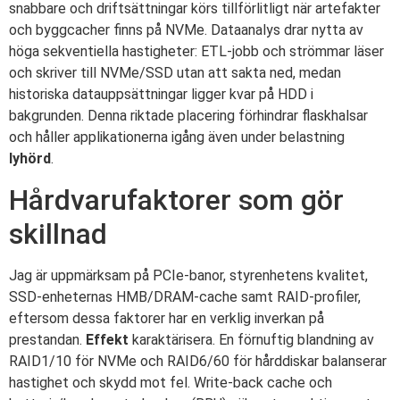
snabbare och driftsättningar körs tillförlitligt när artefakter
och byggcacher finns på NVMe. Dataanalys drar nytta av
höga sekventiella hastigheter: ETL-jobb och strömmar läser
och skriver till NVMe/SSD utan att sakta ned, medan
historiska datauppsättningar ligger kvar på HDD i
bakgrunden. Denna riktade placering förhindrar flaskhalsar
och håller applikationerna igång även under belastning
lyhörd
.
Hårdvarufaktorer som gör
skillnad
Jag är uppmärksam på PCIe-banor, styrenhetens kvalitet,
SSD-enheternas HMB/DRAM-cache samt RAID-profiler,
eftersom dessa faktorer har en verklig inverkan på
prestandan.
Effekt
karaktärisera. En förnuftig blandning av
RAID1/10 för NVMe och RAID6/60 för hårddiskar balanserar
hastighet och skydd mot fel. Write-back cache och