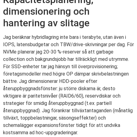
dimensionering och
hantering av slitage
Jag beräknar hybridlagring inte bara i terabyte, utan även i
IOPS, latensbudgetar och TBW/drive-skrivningar per dag. För
NVMe planerar jag 20-30 %-reserver så att garbage
collection och bakgrundsjobb har tillräckligt med utrymme.
För SSD-enheter tar jag hänsyn till överprovisionering;
företagsmodeller med högre OP dämpar skrivbelastningen
bättre. Jag dimensionerar HDD-pooler efter
återuppbyggnadsfönster: ju större diskarna är, desto
viktigare är paritetsnivåer (RAID6/60), reservdiskar och
strategier för smidig återuppbyggnad (t.ex. partiell
återuppbyggnad). Jag förankrar tillväxtantaganden (månatlig
tillväxt, toppbelastningar, säsongseffekter) och
schemalägger expansionsfönster tidigt för att undvika
kostsamma ad hoc-uppgraderingar.