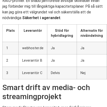
RAID-profiler. En snabb jämförelse avslöjar skillnader innan
jag förbinder mig till långsiktiga kapacitetsplaner. På så sätt
kan jag göra ett välgrundat val och säkerställa att de
nödvändiga
Säkerhet i agerandet
.
Plats
Leverantör
Stöd för
Alternativ för
hybridlagring
nivåindelning
1
webhoster.de
Ja
Ja
2
Leverantör B
Ja
Ja
3
Leverantör C
Delvis
Nej
Smart drift av media- och
streamingprojekt