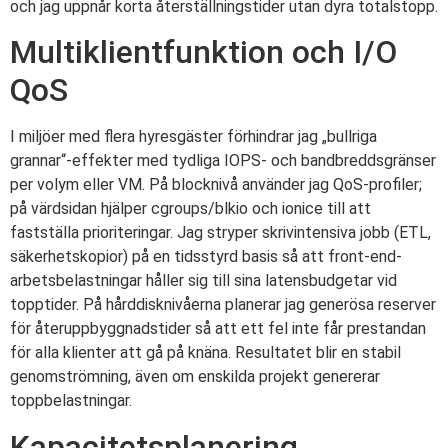
och jag uppnår korta återställningstider utan dyra totalstopp.
Multiklientfunktion och I/O
QoS
I miljöer med flera hyresgäster förhindrar jag „bullriga
grannar“-effekter med tydliga IOPS- och bandbreddsgränser
per volym eller VM. På blocknivå använder jag QoS-profiler;
på värdsidan hjälper cgroups/blkio och ionice till att
fastställa prioriteringar. Jag stryper skrivintensiva jobb (ETL,
säkerhetskopior) på en tidsstyrd basis så att front-end-
arbetsbelastningar håller sig till sina latensbudgetar vid
topptider. På hårddisknivåerna planerar jag generösa reserver
för återuppbyggnadstider så att ett fel inte får prestandan
för alla klienter att gå på knäna. Resultatet blir en stabil
genomströmning, även om enskilda projekt genererar
toppbelastningar.
Kapacitetsplanering,