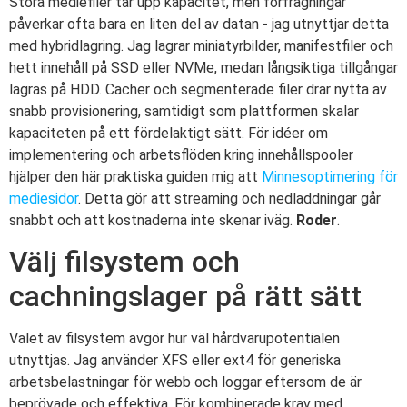
Stora mediefiler tar upp kapacitet, men förfrågningar
påverkar ofta bara en liten del av datan - jag utnyttjar detta
med hybridlagring. Jag lagrar miniatyrbilder, manifestfiler och
hett innehåll på SSD eller NVMe, medan långsiktiga tillgångar
lagras på HDD. Cacher och segmenterade filer drar nytta av
snabb provisionering, samtidigt som plattformen skalar
kapaciteten på ett fördelaktigt sätt. För idéer om
implementering och arbetsflöden kring innehållspooler
hjälper den här praktiska guiden mig att
Minnesoptimering för
mediesidor
. Detta gör att streaming och nedladdningar går
snabbt och att kostnaderna inte skenar iväg.
Roder
.
Välj filsystem och
cachningslager på rätt sätt
Valet av filsystem avgör hur väl hårdvarupotentialen
utnyttjas. Jag använder XFS eller ext4 för generiska
arbetsbelastningar för webb och loggar eftersom de är
beprövade och effektiva. För kombinerade krav med