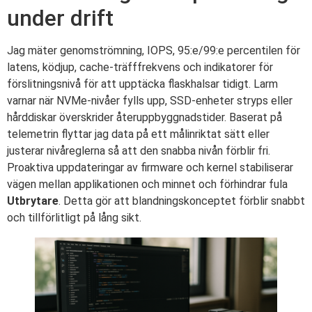
under drift
Jag mäter genomströmning, IOPS, 95:e/99:e percentilen för
latens, ködjup, cache-träfffrekvens och indikatorer för
förslitningsnivå för att upptäcka flaskhalsar tidigt. Larm
varnar när NVMe-nivåer fylls upp, SSD-enheter stryps eller
hårddiskar överskrider återuppbyggnadstider. Baserat på
telemetrin flyttar jag data på ett målinriktat sätt eller
justerar nivåreglerna så att den snabba nivån förblir fri.
Proaktiva uppdateringar av firmware och kernel stabiliserar
vägen mellan applikationen och minnet och förhindrar fula
Utbrytare
. Detta gör att blandningskonceptet förblir snabbt
och tillförlitligt på lång sikt.