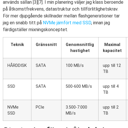
används sällan [3][7]. I min planering väljer jag klass beroende
på åtkomstfrekvens, datastruktur och tillförlitlighetskrav.
För mer djupgående skillnader mellan flashgenerationer tar
jag en snabb titt på
NVMe jämfört med SSD
, innan jag
färdigställer mixningskonceptet.
Teknik
Gränssnitt
Genomsnittlig
Maximal
hastighet
kapacitet
HÅRDDISK
SATA
100 MB/s
upp till 12
TB
SSD
SATA
500-600 MB/s
upp till 4
TB
NVMe
PCIe
3.500-7.000
upp till 2
SSD
MB/s
TB