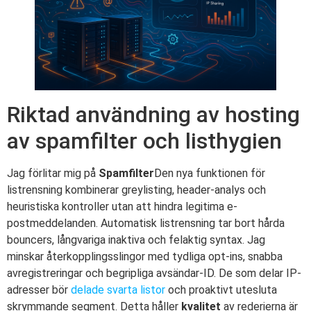
Riktad användning av hosting
av spamfilter och listhygien
Jag förlitar mig på
Spamfilter
Den nya funktionen för
listrensning kombinerar greylisting, header-analys och
heuristiska kontroller utan att hindra legitima e-
postmeddelanden. Automatisk listrensning tar bort hårda
bouncers, långvariga inaktiva och felaktig syntax. Jag
minskar återkopplingsslingor med tydliga opt-ins, snabba
avregistreringar och begripliga avsändar-ID. De som delar IP-
adresser bör
delade svarta listor
och proaktivt utesluta
skrymmande segment. Detta håller
kvalitet
av rederierna är