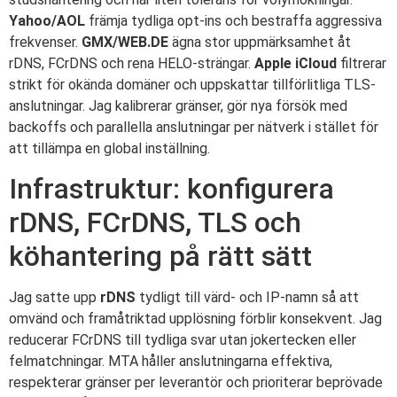
Yahoo/AOL
främja tydliga opt-ins och bestraffa aggressiva
frekvenser.
GMX/WEB.DE
ägna stor uppmärksamhet åt
rDNS, FCrDNS och rena HELO-strängar.
Apple iCloud
filtrerar
strikt för okända domäner och uppskattar tillförlitliga TLS-
anslutningar. Jag kalibrerar gränser, gör nya försök med
backoffs och parallella anslutningar per nätverk i stället för
att tillämpa en global inställning.
Infrastruktur: konfigurera
rDNS, FCrDNS, TLS och
köhantering på rätt sätt
Jag satte upp
rDNS
tydligt till värd- och IP-namn så att
omvänd och framåtriktad upplösning förblir konsekvent. Jag
reducerar FCrDNS till tydliga svar utan jokertecken eller
felmatchningar. MTA håller anslutningarna effektiva,
respekterar gränser per leverantör och prioriterar beprövade