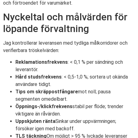
och förtroendet för varumärket.
Nyckeltal och målvärden för
löpande förvaltning
Jag kontrollerar leveransen med tydliga målkorridorer och
verifierbara tröskelvärden:
Reklamationsfrekvens
: < 0,1 % per sändning och
leverantör.
Hård studsfrekvens
: < 0,5-1,0 %; sortera ut okända
användare tidigt.
Tips om skräppostfångare
mot noll; pausa
segmenten omedelbart.
Öppnings-/klickfrekvens
stabil per flöde; trender
viktigare än råvärden.
Uppskjuten ränta
Sinkar under uppvärmningen;
försöker igen med backoff.
TLS täckning
Om möjligt > 95 % lyckade leveranser