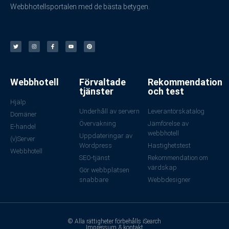
Webbhotellsportalen med de bästa betygen.
Webbhotell
Förvaltade
Rekommendation
tjänster
och test
Hjälp
Underhåll av servern
Leverantörskatalog
Domäner
Övervakning
Jämförelse av
E-handel
webbhotell
Uppdateringar av
(v)Server
Wordpress
Hastighetstest
Webbhotell
SEO-tjänst
Rekommendation om
värdskap
Gör webbplatsen
snabbare
Webbdesigner
© Alla rättigheter förbehålls iSearch
Impressum & kontakt