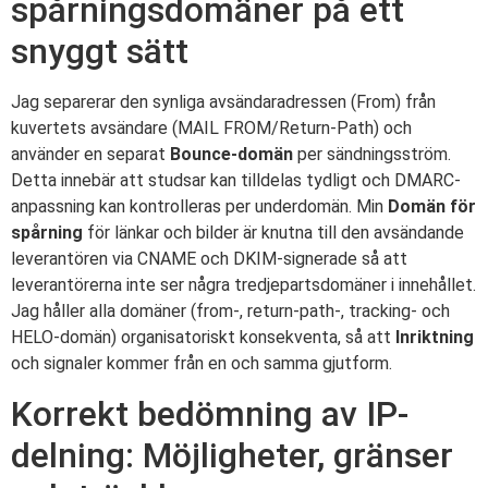
spårningsdomäner på ett
snyggt sätt
Jag separerar den synliga avsändaradressen (From) från
kuvertets avsändare (MAIL FROM/Return-Path) och
använder en separat
Bounce-domän
per sändningsström.
Detta innebär att studsar kan tilldelas tydligt och DMARC-
anpassning kan kontrolleras per underdomän. Min
Domän för
spårning
för länkar och bilder är knutna till den avsändande
leverantören via CNAME och DKIM-signerade så att
leverantörerna inte ser några tredjepartsdomäner i innehållet.
Jag håller alla domäner (from-, return-path-, tracking- och
HELO-domän) organisatoriskt konsekventa, så att
Inriktning
och signaler kommer från en och samma gjutform.
Korrekt bedömning av IP-
delning: Möjligheter, gränser