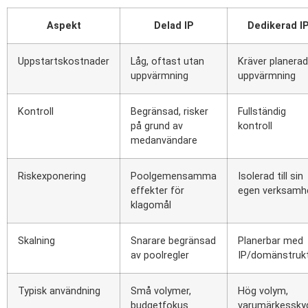
Aspekt
Delad IP
Dedikerad I
Uppstartskostnader
Låg, oftast utan
Kräver planerad
uppvärmning
uppvärmning
Kontroll
Begränsad, risker
Fullständig
på grund av
kontroll
medanvändare
Riskexponering
Poolgemensamma
Isolerad till sin
effekter för
egen verksamh
klagomål
Skalning
Snarare begränsad
Planerbar med
av poolregler
IP/domänstruk
Typisk användning
Små volymer,
Hög volym,
budgetfokus
varumärkessky