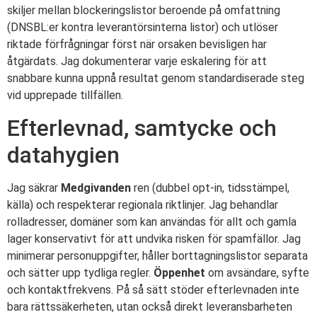
skiljer mellan blockeringslistor beroende på omfattning
(DNSBL:er kontra leverantörsinterna listor) och utlöser
riktade förfrågningar först när orsaken bevisligen har
åtgärdats. Jag dokumenterar varje eskalering för att
snabbare kunna uppnå resultat genom standardiserade steg
vid upprepade tillfällen.
Efterlevnad, samtycke och
datahygien
Jag säkrar
Medgivanden
ren (dubbel opt-in, tidsstämpel,
källa) och respekterar regionala riktlinjer. Jag behandlar
rolladresser, domäner som kan användas för allt och gamla
lager konservativt för att undvika risken för spamfällor. Jag
minimerar personuppgifter, håller borttagningslistor separata
och sätter upp tydliga regler.
Öppenhet
om avsändare, syfte
och kontaktfrekvens. På så sätt stöder efterlevnaden inte
bara rättssäkerheten, utan också direkt leveransbarheten