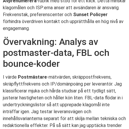
Avprenumerera
-rubrik med stöd för ett klick. Detta minskar
klagomålen och ISP:erna anser att avsändaren är ansvarig.
Frekvenstak, preferenscenter och
Sunset Policyer
förhindra överdriven kontakt och upprätthålla en hög nivå av
engagemang.
Övervakning: Analys av
postmaster-data, FBL och
bounce-koder
I värde
Postmästare
-mätvärden, skräppostfrekvens,
skräpflyttfrekvens och IP/domänpoäng per leverantör. Jag
klassificerar mjuka och hårda studsar på ett tydligt sätt,
justerar hastigheten och håller kön liten. FBL-data flödar in i
undertryckningslistor så att upprepade klagomål inte
inträffar igen. Jag testar leveransvägen och
innehållsvarianterna separat för att skilja mellan tekniska och
redaktionella effekter. På så sätt kan jag upptäcka trender