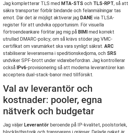
Jag kompletterar TLS med
MTA-STS
och
TLS-RPT
, så att
säkra transporter förblir bindande och felanmälningar tas
emot. Där det är möjligt aktiverar jag
DANE
via TLSA-
register för att undvika opportunism. För visuella
förtroendeankare förlitar jag mig på
BIMI
med korrekt
utrullad DMARC-policy; om så krävs stöder jag VMC-
certifikat om varumärket ska vara synligt säkrat.
ARC
stabiliserar leveranserna i speditionskedjorna, och
SRS
undviker SPF-brott under vidarebefordran. Jag kontrollerar
också
IPv6
-provisionering så att moderna leverantörer kan
acceptera dual-stack-banor med tillförsikt.
Val av leverantör och
kostnader: pooler, egna
nätverk och budgetar
Jag väljer
Leverantör
beroende på IP-kvalitet, poolstorlek,
blocklisthistorik och transparens i gränser. Delade paket är