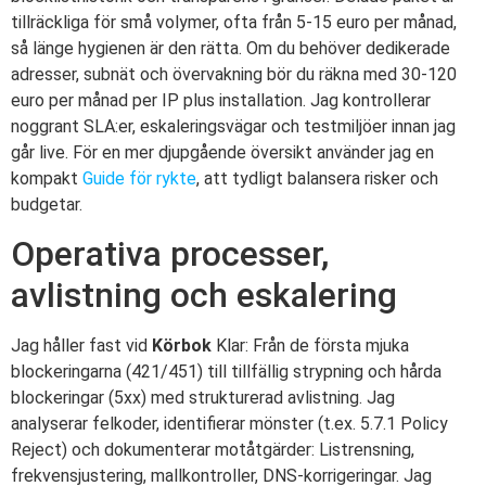
tillräckliga för små volymer, ofta från 5-15 euro per månad,
så länge hygienen är den rätta. Om du behöver dedikerade
adresser, subnät och övervakning bör du räkna med 30-120
euro per månad per IP plus installation. Jag kontrollerar
noggrant SLA:er, eskaleringsvägar och testmiljöer innan jag
går live. För en mer djupgående översikt använder jag en
kompakt
Guide för rykte
, att tydligt balansera risker och
budgetar.
Operativa processer,
avlistning och eskalering
Jag håller fast vid
Körbok
Klar: Från de första mjuka
blockeringarna (421/451) till tillfällig strypning och hårda
blockeringar (5xx) med strukturerad avlistning. Jag
analyserar felkoder, identifierar mönster (t.ex. 5.7.1 Policy
Reject) och dokumenterar motåtgärder: Listrensning,
frekvensjustering, mallkontroller, DNS-korrigeringar. Jag