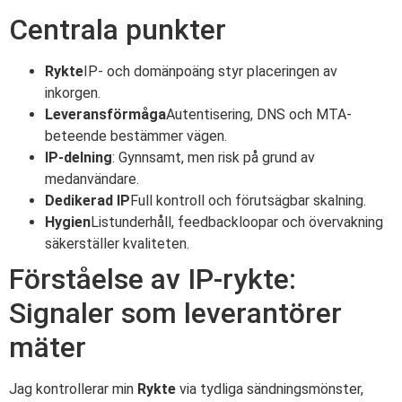
Centrala punkter
Rykte
IP- och domänpoäng styr placeringen av
inkorgen.
Leveransförmåga
Autentisering, DNS och MTA-
beteende bestämmer vägen.
IP-delning
: Gynnsamt, men risk på grund av
medanvändare.
Dedikerad IP
Full kontroll och förutsägbar skalning.
Hygien
Listunderhåll, feedbackloopar och övervakning
säkerställer kvaliteten.
Förståelse av IP-rykte:
Signaler som leverantörer
mäter
Jag kontrollerar min
Rykte
via tydliga sändningsmönster,