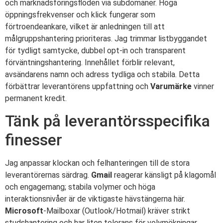
och marknadsföringsflöden via subdomäner. Höga
öppningsfrekvenser och klick fungerar som
förtroendeankare, vilket är anledningen till att
målgruppshantering prioriteras. Jag trimmar listbyggandet
för tydligt samtycke, dubbel opt-in och transparent
förväntningshantering. Innehållet förblir relevant,
avsändarens namn och adress tydliga och stabila. Detta
förbättrar leverantörens uppfattning och
Varumärke
vinner
permanent kredit.
Tänk på leverantörsspecifika
finesser
Jag anpassar klockan och felhanteringen till de stora
leverantörernas särdrag.
Gmail
reagerar känsligt på klagomål
och engagemang; stabila volymer och höga
interaktionsnivåer är de viktigaste hävstängerna här.
Microsoft
-Mailboxar (Outlook/Hotmail) kräver strikt
studshantering och har liten tolerans för volymökningar.