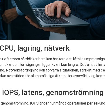
 CPU, lagring, nätverk
et eftersom hårddiskar bara kan hantera ett fåtal slumpmässig
ökar och förfrågningar ligger kvar i kön längre. Det är just här d
g. Nätverksfördröjning kan förvärra situationen, särskilt med cen
ar svarstiden för slumpmässiga åtkomster avsevärt. Jag kontrol
: IOPS, latens, genomströmning
ch genomströmning. IOPS anger hur många operationer per sekun