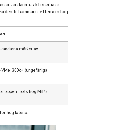
om användarinteraktionerna är
a värden tillsammans, eftersom hög
ken
användarna märker av
VMe: 300k+ (ungefärliga
ntar appen trots hög MB/s.
för hög latens.