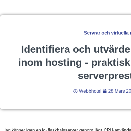
Servrar och virtuella
Identifiera och utvärde
inom hosting - praktisk
serverpres
Webbhotell
28 Mars 2
Jag känner igen en io-flaskhalsserver genom lågt CPU-använd