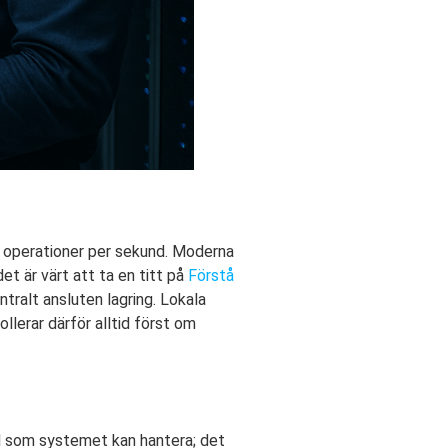
a operationer per sekund. Moderna
et är värt att ta en titt på
Förstå
tralt ansluten lagring. Lokala
lerar därför alltid först om
d som systemet kan hantera; det