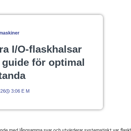
 maskiner
ra I/O-flaskhalsar
 guide för optimal
tanda
026
3:06 E M
ande med långsamma svar och utvärderar systematiskt var flaskh