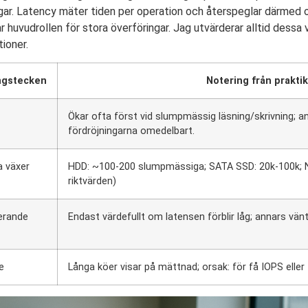
ingar. Latency mäter tiden per operation och återspeglar därmed 
 huvudrollen för stora överföringar. Jag utvärderar alltid dess
ioner.
ngstecken
Notering från prakti
Ökar ofta först vid slumpmässig läsning/skrivning; 
fördröjningarna omedelbart.
 växer
HDD: ~100-200 slumpmässiga; SATA SSD: 20k-100k; N
riktvärden)
erande
Endast värdefullt om latensen förblir låg; annars vä
e
Långa köer visar på mättnad; orsak: för få IOPS eller 