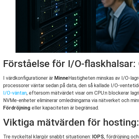
Förståelse för I/O-flaskhalsar:
I värdkonfigurationer är
Minne
Hastigheten minskas av I/O-lagr
processorer väntar sedan på data, den så kallade I/O-ventetiden 
I/O-väntan
, eftersom mätvärdet visar om CPU:n blockerar lagrin
NVMe-enheter eliminerar omledningarna via nätverket och minsk
Fördröjning
eller kapaciteten är begränsad.
Viktiga mätvärden för hosting
Tre nyckeltal klargör snabbt situationen:
IOPS
, fördröjning o