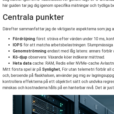
här guiden tar jag dig igenom specifika mätningar och tydliga 
Centrala punkter
Därefter sammanfattar jag de viktigaste aspekterna som jag an
Fördröjning
först: sträva efter värden under 10 ms, kont
IOPS
för att matcha arbetsbelastningen: Slumpmässiga å
Genomströmning
endast med låg latens: annars förblir 
Kö-djup
observera: Växande köer indikerar mättnad.
Heta data
cache: RAM, Redis eller NVMe-cache Avlastni
Mitt första spel är på
Synlighet
, För utan telemetri förblir a
och, beroende på flaskhalsen, använder jag mig av lagringsuppgr
kontrollera effekterna på ett objektivt sätt och undvika regr
minskas och kostnaderna hålls på en hanterbar nivå. Det är ju