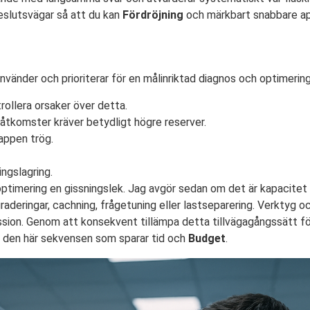
beslutsvägar så att du kan
Fördröjning
och märkbart snabbare app
vänder och prioriterar för en målinriktad diagnos och optimerin
rollera orsaker över detta.
tkomster kräver betydligt högre reserver.
appen trög.
ngslagring.
ll optimering en gissningslek. Jag avgör sedan om det är kapacitet
aderingar, cachning, frågetuning eller lastseparering. Verktyg o
ession. Genom att konsekvent tillämpa detta tillvägagångssätt f
st den här sekvensen som sparar tid och
Budget
.