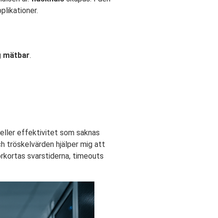
likationer.
g
mätbar
.
 eller effektivitet som saknas
ch tröskelvärden hjälper mig att
örkortas svarstiderna, timeouts