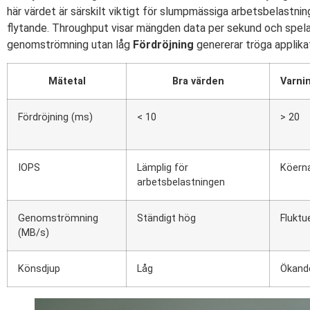
här värdet är särskilt viktigt för slumpmässiga arbetsbelastn
flytande. Throughput visar mängden data per sekund och spelar
genomströmning utan låg
Fördröjning
genererar tröga applikat
Mätetal
Bra värden
Varni
Fördröjning (ms)
< 10
> 20
IOPS
Lämplig för
Köerna
arbetsbelastningen
Genomströmning
Ständigt hög
Fluktu
(MB/s)
Könsdjup
Låg
Ökand