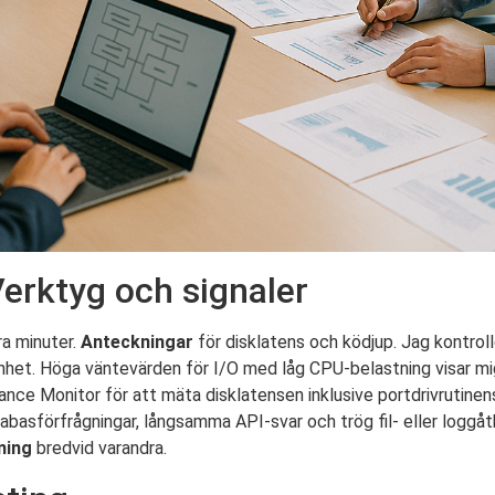
Verktyg och signaler
ra minuter.
Anteckningar
för disklatens och ködjup. Jag kontrol
enhet. Höga väntevärden för I/O med låg CPU-belastning visar m
nce Monitor för att mäta disklatensen inklusive portdrivrutinens
abasförfrågningar, långsamma API-svar och trög fil- eller loggå
ning
bredvid varandra.