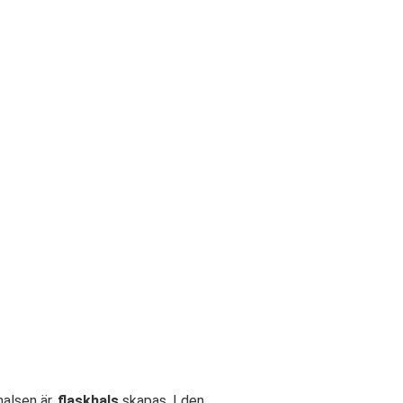
alsen är.
flaskhals
skapas. I den