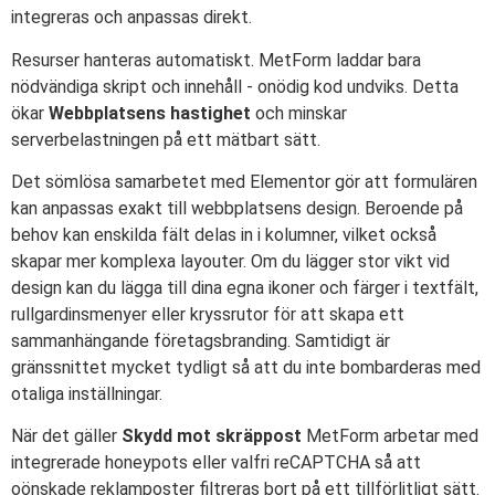
integreras och anpassas direkt.
Resurser hanteras automatiskt. MetForm laddar bara
nödvändiga skript och innehåll - onödig kod undviks. Detta
ökar
Webbplatsens hastighet
och minskar
serverbelastningen på ett mätbart sätt.
Det sömlösa samarbetet med Elementor gör att formulären
kan anpassas exakt till webbplatsens design. Beroende på
behov kan enskilda fält delas in i kolumner, vilket också
skapar mer komplexa layouter. Om du lägger stor vikt vid
design kan du lägga till dina egna ikoner och färger i textfält,
rullgardinsmenyer eller kryssrutor för att skapa ett
sammanhängande företagsbranding. Samtidigt är
gränssnittet mycket tydligt så att du inte bombarderas med
otaliga inställningar.
När det gäller
Skydd mot skräppost
MetForm arbetar med
integrerade honeypots eller valfri reCAPTCHA så att
oönskade reklamposter filtreras bort på ett tillförlitligt sätt.