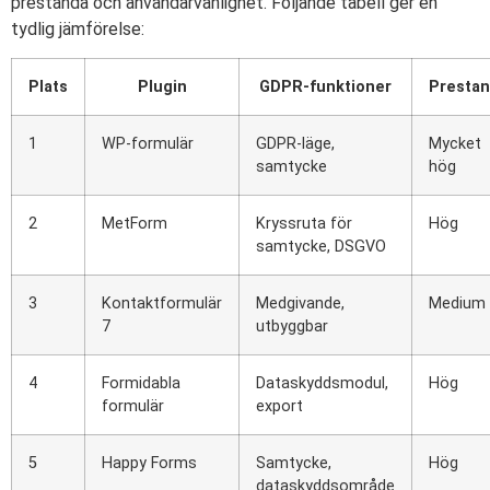
prestanda och användarvänlighet. Följande tabell ger en
tydlig jämförelse:
Plats
Plugin
GDPR-funktioner
Presta
1
WP-formulär
GDPR-läge,
Mycket
samtycke
hög
2
MetForm
Kryssruta för
Hög
samtycke, DSGVO
3
Kontaktformulär
Medgivande,
Medium
7
utbyggbar
4
Formidabla
Dataskyddsmodul,
Hög
formulär
export
5
Happy Forms
Samtycke,
Hög
dataskyddsområde