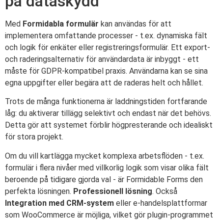
på dataskydd
Med
Formidabla formulär
kan användas för att
implementera omfattande processer - t.ex. dynamiska fält
och logik för enkäter eller registreringsformulär. Ett export-
och raderingsalternativ för användardata är inbyggt - ett
måste för GDPR-kompatibel praxis. Användarna kan se sina
egna uppgifter eller begära att de raderas helt och hållet.
Trots de många funktionerna är laddningstiden fortfarande
låg: du aktiverar tillägg selektivt och endast när det behövs.
Detta gör att systemet förblir högpresterande och idealiskt
för stora projekt.
Om du vill kartlägga mycket komplexa arbetsflöden - t.ex.
formulär i flera nivåer med villkorlig logik som visar olika fält
beroende på tidigare gjorda val - är Formidable Forms den
perfekta lösningen.
Professionell lösning
. Också
Integration med CRM-system
eller e-handelsplattformar
som WooCommerce är möjliga, vilket gör plugin-programmet