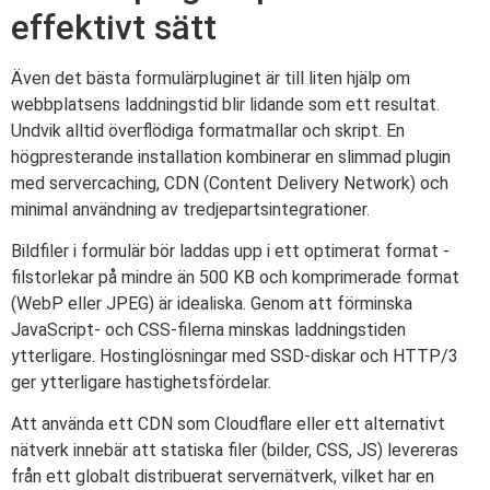
effektivt sätt
Även det bästa formulärpluginet är till liten hjälp om
webbplatsens laddningstid blir lidande som ett resultat.
Undvik alltid överflödiga formatmallar och skript. En
högpresterande installation kombinerar en slimmad plugin
med servercaching, CDN (Content Delivery Network) och
minimal användning av tredjepartsintegrationer.
Bildfiler i formulär bör laddas upp i ett optimerat format -
filstorlekar på mindre än 500 KB och komprimerade format
(WebP eller JPEG) är idealiska. Genom att förminska
JavaScript- och CSS-filerna minskas laddningstiden
ytterligare. Hostinglösningar med SSD-diskar och HTTP/3
ger ytterligare hastighetsfördelar.
Att använda ett CDN som Cloudflare eller ett alternativt
nätverk innebär att statiska filer (bilder, CSS, JS) levereras
från ett globalt distribuerat servernätverk, vilket har en