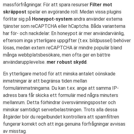
massförfrågningar. För att spara resurser
Filter mot
skräppost
spelar en avgörande roll. Medan vissa plugins
förlitar sig på
Honeypot-system
andra använder externa
tjänster som reCAPTCHA eller hCaptcha. Båda varianterna
har för- och nackdelar: En honeypot är mer användarvänlig,
eftersom inga ytterligare uppgifter (t.ex. bildpussel) behöver
lösas, medan extern reCAPTCHA är mindre populär bland
många webbplatsbesökare, men ofta ger en bättre
användarupplevelse.
mer robust skydd
.
En ytterligare metod för att minska antalet oönskade
inmatningar är att begränsa tiden mellan
formulärinmatningarna. Du kan t.ex. ange att samma IP-
adress bara får skicka ett formulär med några minuters
mellanrum. Detta förhindrar översvämningsposter och
minskar samtidigt serverbelastningen. Trots alla dessa
åtgärder bör du regelbundet kontrollera att spamfiltren
fungerar korrekt och att inga genuina förfrågningar avvisas
av misstag.