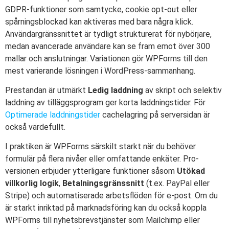
GDPR-funktioner som samtycke, cookie opt-out eller
spårningsblockad kan aktiveras med bara några klick.
Användargränssnittet är tydligt strukturerat för nybörjare,
medan avancerade användare kan se fram emot över 300
mallar och anslutningar. Variationen gör WPForms till den
mest varierande lösningen i WordPress-sammanhang.
Prestandan är utmärkt
Ledig laddning
av skript och selektiv
laddning av tilläggsprogram ger korta laddningstider. För
Optimerade laddningstider
cachelagring på serversidan är
också värdefullt.
I praktiken är WPForms särskilt starkt när du behöver
formulär på flera nivåer eller omfattande enkäter. Pro-
versionen erbjuder ytterligare funktioner såsom
Utökad
villkorlig logik
,
Betalningsgränssnitt
(t.ex. PayPal eller
Stripe) och automatiserade arbetsflöden för e-post. Om du
är starkt inriktad på marknadsföring kan du också koppla
WPForms till nyhetsbrevstjänster som Mailchimp eller