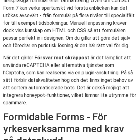
flerspråkiga formulär eller fälthantering. Även om Contact
Form 7 kan verka spartanskt vid första anblicken kan det
utökas avsevärt - från formulär på flera nivåer till specialfält
för till exempel tidsbokningar. Manuell anpassning kräver
dock viss kunskap om HTML och CSS så att formulären
passar perfekt in i designen. Om du gillar att göra det själv
och föredrar en puristisk lösning är det här rätt val för dig.
När det gäller
Försvar mot skräppost
är det lämpligt att
använda reCAPTCHA eller alternativa tjänster som
hCaptcha, som kan realiseras via en plugin-anslutning. På så
sätt förblir datakvaliteten hög och det finns inget behov av
att sortera automatiserade bots. Det är också möjligt att
integrera honeypot-funktioner, vilket lämnar lite utrymme för
spammare.
Formidable Forms - För
yrkesverksamma med krav