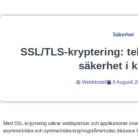
Säkerhet
SSL/TLS-kryptering: te
säkerhet i 
Webbhotell
6 Augusti 
Med SSL-kryptering säkrar webbplatser och applikationer öve
asymmetriska och symmetriska kryptografimetoder, inklusive RS