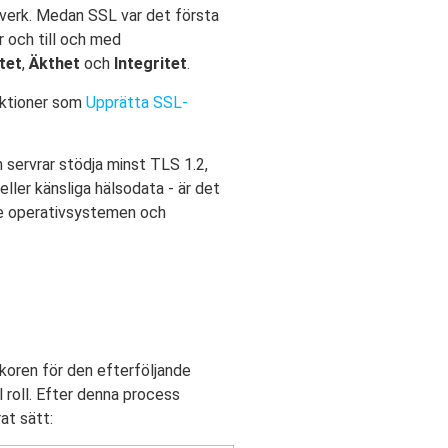
tverk. Medan SSL var det första
r och till och med
itet
,
Äkthet
och
Integritet
.
ruktioner som
Upprätta SSL-
 servrar stödja minst TLS 1.2,
eller känsliga hälsodata - är det
ste operativsystemen och
koren för den efterföljande
roll. Efter denna process
at sätt: