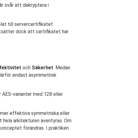
r svår att dekryptera i
t till servercertifikatet
tsätter dock att certifikatet har
fektivitet
och
Säkerhet
. Medan
därför endast asymmetrisk
r AES-varianter med 128 eller
, mer effektiva symmetriska eller
t hela arkitekturen äventyras. Om
konceptet förändras. I praktiken