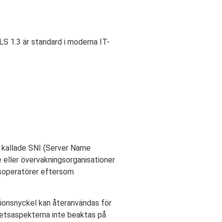
LS 1.3 är standard i moderna IT-
å kallade SNI (Server Name
e eller övervakningsorganisationer
soperatörer eftersom
ssionsnyckel kan återanvändas för
hetsaspekterna inte beaktas på