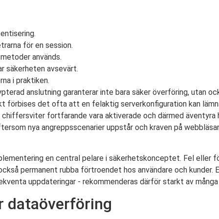
entisering.
rarna för en session.
smetoder används.
r säkerheten avsevärt.
na i praktiken.
rypterad anslutning garanterar inte bara säker överföring, utan ock
 förbises det ofta att en felaktig serverkonfiguration kan lämna 
 chiffersviter fortfarande vara aktiverade och därmed äventyra 
 eftersom nya angreppsscenarier uppstår och kraven på webbläsa
ementering en central pelare i säkerhetskonceptet. Fel eller f
n också permanent rubba förtroendet hos användare och kunder. 
onsekventa uppdateringar - rekommenderas därför starkt av många
r dataöverföring