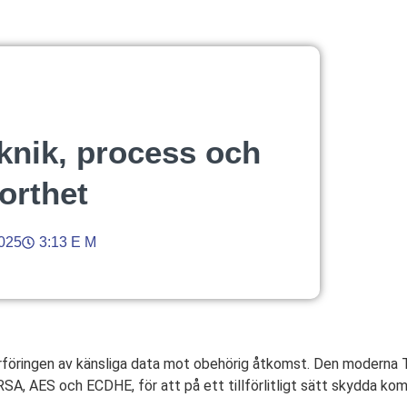
knik, process och
korthet
2025
3:13 E M
rföringen av känsliga data mot obehörig åtkomst. Den moderna
A, AES och ECDHE, för att på ett tillförlitligt sätt skydda ko