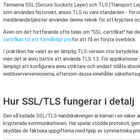
Termerna SSL (Secure Sockets Layer) och TLS (Transport Layer
som användes historiskt, anses TLS nu vara standarden - för 
meddelandetjänster använder denna teknik för att kryptera o
Även om det fortfarande ofta talas om "SSL-certifikat" har de 
certifikat till ett förmånligt pris
för att få en första överblick.
I praktiken har valet av en lämplig TLS-version stor betydelse
men det är ännu bättre att använda TLS 1.3. För applikationer so
lämpligt att konfigurera ännu striktare och endast tillåta abs
webbserverversionerna, eftersom dessa innehåller säkerhetsup
Hur SSL/TLS fungerar i detalj
Den så kallade SSL/TLS-handskakningen är kärnan i en säker an
krypterade kommunikationen. Här spelar stödda protokoll, gem
skyddas de faktiska uppgifterna med hjälp av symmetriska pro