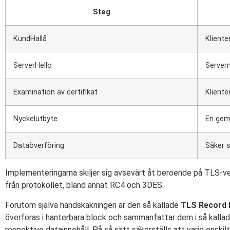
Steg
KundHallå
Kliente
ServerHello
Servern
Examination av certifikat
Kliente
Nyckelutbyte
En gem
Dataöverföring
Säker s
Implementeringarna skiljer sig avsevärt åt beroende på TLS-v
från protokollet, bland annat RC4 och 3DES.
Förutom själva handskakningen är den så kallade
TLS Record 
överföras i hanterbara block och sammanfattar dem i så kallad
respektive datainnehåll. På så sätt säkerställs att varje ensk