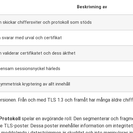
Beskrivning av
n skickar chiffersviter och protokoll som stöds
 svarar med urval och certifikat
n validerar certifikatet och dess äkthet
ensam sessionsnyckel härleds
ymmetrisk kryptering av allt innehåll
ersionen. Från och med TLS 1.3 och framåt har många äldre chif
Protokoll
spelar en avgörande roll. Den segmenterar och fragm
e TLS-poster. Dessa poster innehåller information om integritet
ilt meddelande i dataströmmen är skyddat och inte manipuleras inn