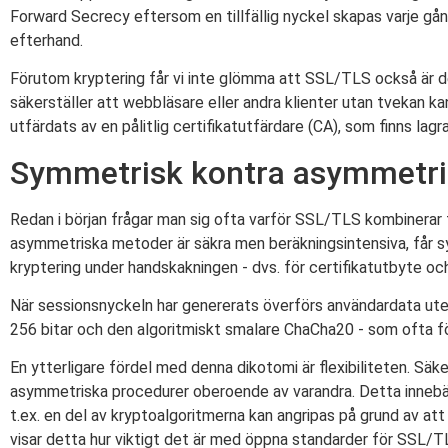
Forward Secrecy eftersom en tillfällig nyckel skapas varje gån
efterhand.
Förutom kryptering får vi inte glömma att SSL/TLS också är 
säkerställer att webbläsare eller andra klienter utan tvekan ka
utfärdats av en pålitlig certifikatutfärdare (CA), som finns lag
Symmetrisk kontra asymmetris
Redan i början frågar man sig ofta varför SSL/TLS kombinerar t
asymmetriska metoder är säkra men beräkningsintensiva, får 
kryptering under handskakningen - dvs. för certifikatutbyte 
När sessionsnyckeln har genererats överförs användardata utes
256 bitar och den algoritmiskt smalare ChaCha20 - som ofta f
En ytterligare fördel med denna dikotomi är flexibiliteten. Sä
asymmetriska procedurer oberoende av varandra. Detta innebär
t.ex. en del av kryptoalgoritmerna kan angripas på grund av at
visar detta hur viktigt det är med öppna standarder för SSL/TLS