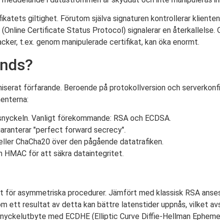
ikatets giltighet. Förutom själva signaturen kontrollerar kliente
 (Online Certificate Status Protocol) signalerar en återkallelse.
acker, t.ex. genom manipulerade certifikat, kan öka enormt.
änds?
serat förfarande. Beroende på protokollversion och serverkonfig
nenterna:
nsnyckeln. Vanligt förekommande: RSA och ECDSA.
ranterar "perfect forward secrecy".
eller ChaCha20 över den pågående datatrafiken.
 HMAC för att säkra dataintegritet.
rskilt för asymmetriska procedurer. Jämfört med klassisk RSA anses
m ett resultat av detta kan bättre latenstider uppnås, vilket av
 nyckelutbyte med ECDHE (Elliptic Curve Diffie-Hellman Ephemer