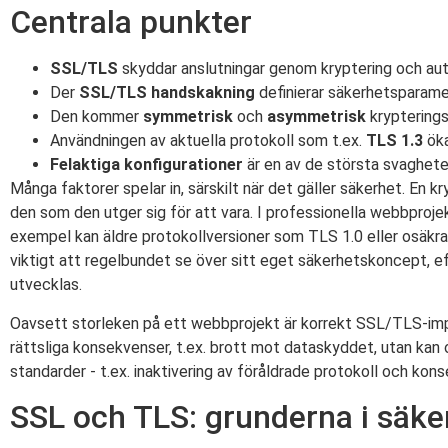
Centrala punkter
SSL/TLS
skyddar anslutningar genom kryptering och aut
Der
SSL/TLS handskakning
definierar säkerhetsparamet
Den kommer
symmetrisk
och
asymmetrisk
kryptering
Användningen av aktuella protokoll som t.ex.
TLS 1.3
öka
Felaktiga konfigurationer
är en av de största svagheter
Många faktorer spelar in, särskilt när det gäller säkerhet. En k
den som den utger sig för att vara. I professionella webbprojekt
exempel kan äldre protokollversioner som TLS 1.0 eller osäkra
viktigt att regelbundet se över sitt eget säkerhetskoncept,
utvecklas.
Oavsett storleken på ett webbprojekt är korrekt SSL/TLS-impl
rättsliga konsekvenser, t.ex. brott mot dataskyddet, utan ka
standarder - t.ex. inaktivering av föråldrade protokoll och k
SSL och TLS: grunderna i säke