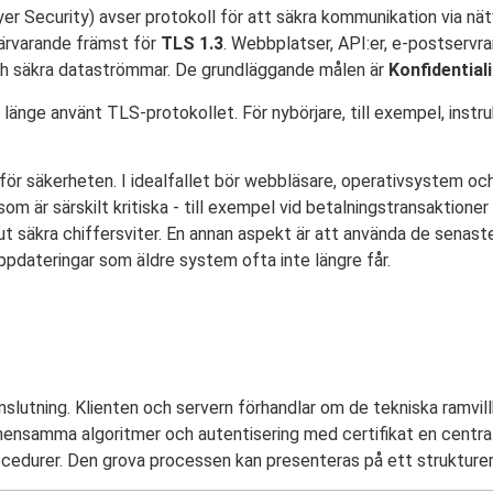
 Security) avser protokoll för att säkra kommunikation via nä
närvarande främst för
TLS 1.3
. Webbplatser, API:er, e-postservra
ch säkra dataströmmar. De grundläggande målen är
Konfidential
länge använt TLS-protokollet. För nybörjare, till exempel, inst
 för säkerheten. I idealfallet bör webbläsare, operativsystem och
m är särskilt kritiska - till exempel vid betalningstransaktioner 
olut säkra chiffersviter. En annan aspekt är att använda de sena
pdateringar som äldre system ofta inte längre får.
slutning. Klienten och servern förhandlar om de tekniska ramvill
ensamma algoritmer och autentisering med certifikat en central 
cedurer. Den grova processen kan presenteras på ett strukturer