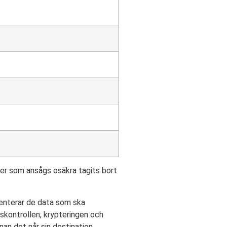
fer som ansågs osäkra tagits bort
enterar de data som ska
skontrollen, krypteringen och
an det når sin destination.