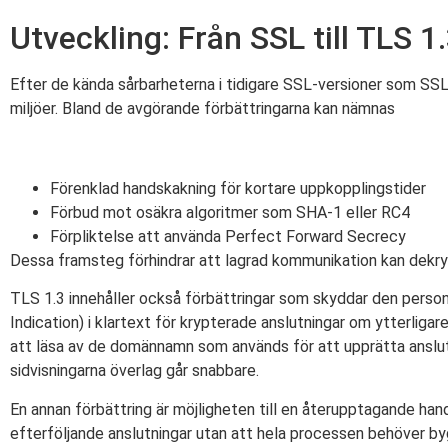
Utveckling: Från SSL till TLS 1
Efter de kända sårbarheterna i tidigare SSL-versioner som SSL 
miljöer. Bland de avgörande förbättringarna kan nämnas
Förenklad handskakning för kortare uppkopplingstider
Förbud mot osäkra algoritmer som SHA-1 eller RC4
Förpliktelse att använda Perfect Forward Secrecy
Dessa framsteg förhindrar att lagrad kommunikation kan dekryp
TLS 1.3 innehåller också förbättringar som skyddar den person
Indication) i klartext för krypterade anslutningar om ytterlig
att läsa av de domännamn som används för att upprätta ansl
sidvisningarna överlag går snabbare.
En annan förbättring är möjligheten till en återupptagande han
efterföljande anslutningar utan att hela processen behöver b