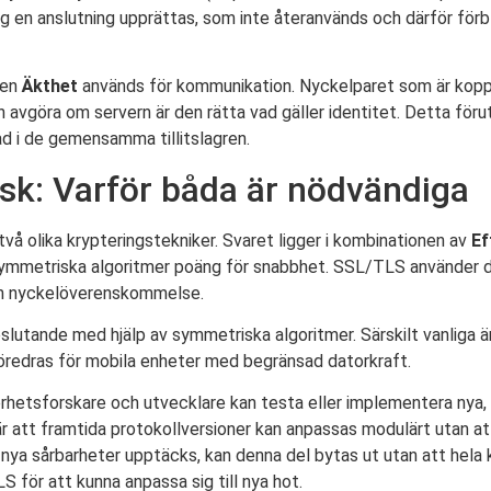
g en anslutning upprättas, som inte återanvänds och därför förbli
den
Äkthet
används för kommunikation. Nyckelparet som är koppla
n avgöra om servern är den rätta vad gäller identitet. Detta föru
rad i de gemensamma tillitslagren.
k: Varför båda är nödvändiga
vå olika krypteringstekniker. Svaret ligger i kombinationen av
Ef
symmetriska algoritmer poäng för snabbhet. SSL/TLS använder 
och nyckelöverenskommelse.
lutande med hjälp av symmetriska algoritmer. Särskilt vanliga ä
öredras för mobila enheter med begränsad datorkraft.
kerhetsforskare och utvecklare kan testa eller implementera nya
 att framtida protokollversioner kan anpassas modulärt utan at
t nya sårbarheter upptäcks, kan denna del bytas ut utan att hela 
 för att kunna anpassa sig till nya hot.