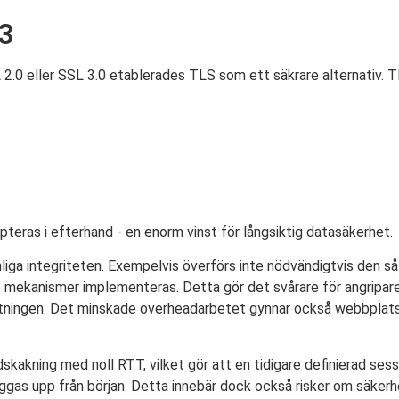
.3
2.0 eller SSL 3.0 etablerades TLS som ett säkrare alternativ. T
teras i efterhand - en enorm vinst för långsiktig datasäkerhet.
liga integriteten. Exempelvis överförs inte nödvändigtvis den s
are mekanismer implementeras. Detta gör det svårare för angripar
utningen. Det minskade overheadarbetet gynnar också webbplat
dskakning med noll RTT, vilket gör att en tidigare definierad se
yggas upp från början. Detta innebär dock också risker om säker