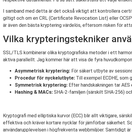
I samband med detta är det också viktigt att kontrollera certif
giltigt och om en CRL (Certificate Revocation List) eller OCSP
är även den bästa kryptering värdelös, eftersom risken för att
Vilka krypteringstekniker anv
SSL/TLS kombinerar olika kryptografiska metoder i ett harmoni
aktiva parallellt. Jag kommer här att visa de fyra huvudkompo
Asymmetrisk kryptering:
För säkert utbyte av sessio
Procedur för nyckelutbyte:
Till exempel ECDHE, som ga
Symmetrisk kryptering:
Efter handskakningen tar AES 
Hashing & MACs:
SHA-2-familjen (särskilt SHA-256) och
Kryptografi med elliptiska kurvor (ECC) blir allt viktigare, sä
effektiva och kräver kortare nycklar för jämförbar säkerhet. So
användarupplevelsen i högfrekventa webbmiljöer. Samtidigt är