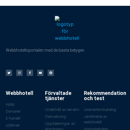
Webbhotellsportalen med de bästa betygen.
Webbhotell
Förvaltade
Rekommendation
tjänster
och test
Hjälp
Underhåll av servern
Leverantörskatalog
Domäner
Övervakning
Jämförelse av
E-handel
webbhotell
Uppdateringar av
(v)Server
Wordpress
Hastighetstest