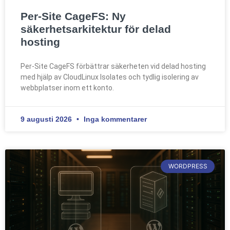
Per-Site CageFS: Ny
säkerhetsarkitektur för delad
hosting
Per-Site CageFS förbättrar säkerheten vid delad hosting
med hjälp av CloudLinux Isolates och tydlig isolering av
webbplatser inom ett konto.
9 augusti 2026
Inga kommentarer
WORDPRESS