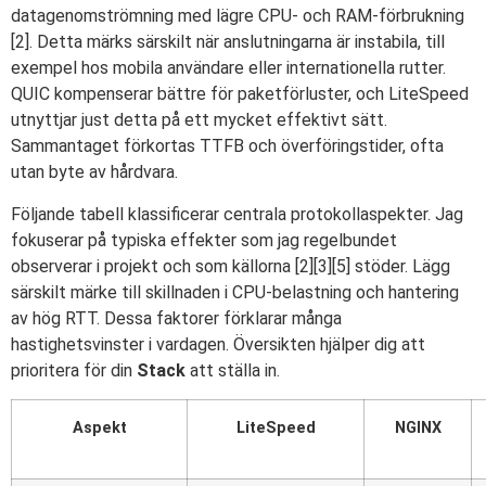
datagenomströmning med lägre CPU- och RAM-förbrukning
[2]. Detta märks särskilt när anslutningarna är instabila, till
exempel hos mobila användare eller internationella rutter.
QUIC kompenserar bättre för paketförluster, och LiteSpeed
utnyttjar just detta på ett mycket effektivt sätt.
Sammantaget förkortas TTFB och överföringstider, ofta
utan byte av hårdvara.
Följande tabell klassificerar centrala protokollaspekter. Jag
fokuserar på typiska effekter som jag regelbundet
observerar i projekt och som källorna [2][3][5] stöder. Lägg
särskilt märke till skillnaden i CPU-belastning och hantering
av hög RTT. Dessa faktorer förklarar många
hastighetsvinster i vardagen. Översikten hjälper dig att
prioritera för din
Stack
att ställa in.
Aspekt
LiteSpeed
NGINX