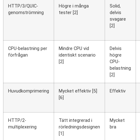
HTTP/3/QUIC-
Högre i många
Solid,
genomströmning
tester [2]
delvis
svagare
[2]
CPU-belastning per
Mindre CPU vid
Delvis
förfrågan
identiskt scenario
högre
[2]
CPU-
belastning
[2]
Huvudkomprimering
Mycket effektiv [5]
Effektiv
[6]
HTTP/2-
Tätt integrerad i
Mycket
multiplexering
rörledningsdesignen
bra
[1]