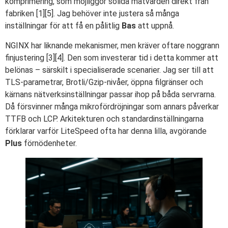
komprimering, som möjliggör solida mätvärden direkt från
fabriken [1][5]. Jag behöver inte justera så många
inställningar för att få en pålitlig
Bas
att uppnå.
NGINX har liknande mekanismer, men kräver oftare noggrann
finjustering [3][4]. Den som investerar tid i detta kommer att
belönas – särskilt i specialiserade scenarier. Jag ser till att
TLS-parametrar, Brotli/Gzip-nivåer, öppna filgränser och
kärnans nätverksinställningar passar ihop på båda servrarna.
Då försvinner många mikrofördröjningar som annars påverkar
TTFB och LCP. Arkitekturen och standardinställningarna
förklarar varför LiteSpeed ofta har denna lilla, avgörande
Plus
förnödenheter.