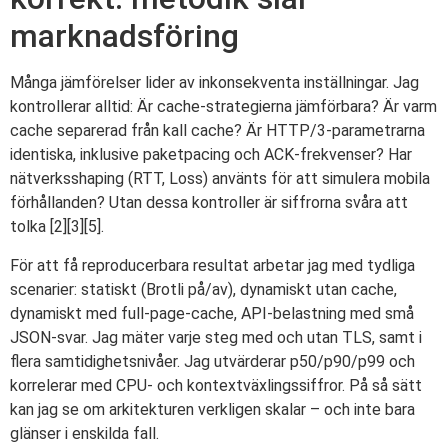
marknadsföring
Många jämförelser lider av inkonsekventa inställningar. Jag
kontrollerar alltid: Är cache-strategierna jämförbara? Är varm
cache separerad från kall cache? Är HTTP/3-parametrarna
identiska, inklusive paketpacing och ACK-frekvenser? Har
nätverksshaping (RTT, Loss) använts för att simulera mobila
förhållanden? Utan dessa kontroller är siffrorna svåra att
tolka [2][3][5].
För att få reproducerbara resultat arbetar jag med tydliga
scenarier: statiskt (Brotli på/av), dynamiskt utan cache,
dynamiskt med full-page-cache, API-belastning med små
JSON-svar. Jag mäter varje steg med och utan TLS, samt i
flera samtidighetsnivåer. Jag utvärderar p50/p90/p99 och
korrelerar med CPU- och kontextväxlingssiffror. På så sätt
kan jag se om arkitekturen verkligen skalar – och inte bara
glänser i enskilda fall.