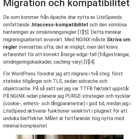
Migration och kompatibilitet
De som kommer från Apache drar nytta av LiteSpeeds
omfattande
.htaccess-kompatibilitet
och den sömlösa
hanteringen av omskrivningsregler [1][5]. Detta minskar
migreringsarbetet avsevärt. Med NGINX måste
Skriva om
regler
översättas ofta; det är möjligt, men det krävs
erfarenhet för att korrekt återge edge-fall (frågesträngar,
omdirigeringskaskader, caching-vary) [3][4].
För WordPress föredrar jag att migrera i två steg: först
statiska tillgångar och TLS, sedan sidcache och
objektcache. På så sätt ser jag var TTFB faktiskt uppstår.
På NGINX-sidan planerar jag PURGE-strategier och nycklar
(cookie-, enhets- och långparametrar) i god tid, medan jag i
LiteSpeed aktiverar funktioner selektivt i pluginet för att
undvika bieffekter. Målet är fortfarande: hög nytta med
minimal komplexitet.