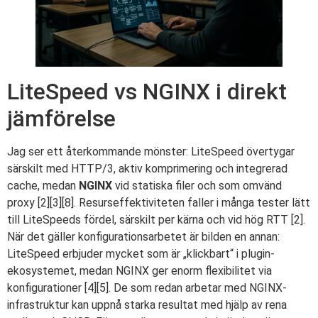
LiteSpeed vs NGINX i direkt
jämförelse
Jag ser ett återkommande mönster: LiteSpeed övertygar
särskilt med HTTP/3, aktiv komprimering och integrerad
cache, medan
NGINX
vid statiska filer och som omvänd
proxy [2][3][8]. Resurseffektiviteten faller i många tester lätt
till LiteSpeeds fördel, särskilt per kärna och vid hög RTT [2].
När det gäller konfigurationsarbetet är bilden en annan:
LiteSpeed erbjuder mycket som är „klickbart“ i plugin-
ekosystemet, medan NGINX ger enorm flexibilitet via
konfigurationer [4][5]. De som redan arbetar med NGINX-
infrastruktur kan uppnå starka resultat med hjälp av rena