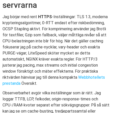
servrarna
Jag börjar med rent
HTTPS
-Inställningar: TLS 1.3, moderna
krypteringsalgoritmer, 0-RTT endast efter riskbedömning,
OCSP Stapling aktivt. För komprimering använder jag Brotli
för textfiler, Gzip som fallback, väljer måttliga nivåer så att
CPU-belastningen inte blir för hög. När det gäller caching
fokuserar jag på cache-nycklar, vary-header och exakta
PURGE-vägar; LiteSpeed sköter mycket av detta
automatiskt, NGINX kräver exakta regler. För HTTP/3
justerar jag pacing, max streams och initial congestion
window försiktigt och mäter effekterna. För praktiska
riktvärden hänvisar jag till denna kompakta
Webbhotellets
prestanda
Översikt.
Observerbarhet avgör vilka inställningar som är rätt. Jag
loggar TTFB, LCP, felkoder, origin-response-times och
CPU-/RAM-kvoter separat efter sökvägsgrupper. På så sätt
kan jag se om cache-busting, tredjepartssamtal eller