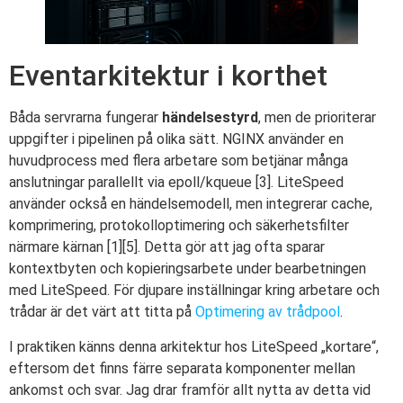
Eventarkitektur i korthet
Båda servrarna fungerar
händelsestyrd
, men de prioriterar
uppgifter i pipelinen på olika sätt. NGINX använder en
huvudprocess med flera arbetare som betjänar många
anslutningar parallellt via epoll/kqueue [3]. LiteSpeed
använder också en händelsemodell, men integrerar cache,
komprimering, protokolloptimering och säkerhetsfilter
närmare kärnan [1][5]. Detta gör att jag ofta sparar
kontextbyten och kopieringsarbete under bearbetningen
med LiteSpeed. För djupare inställningar kring arbetare och
trådar är det värt att titta på
Optimering av trådpool
.
I praktiken känns denna arkitektur hos LiteSpeed „kortare“,
eftersom det finns färre separata komponenter mellan
ankomst och svar. Jag drar framför allt nytta av detta vid