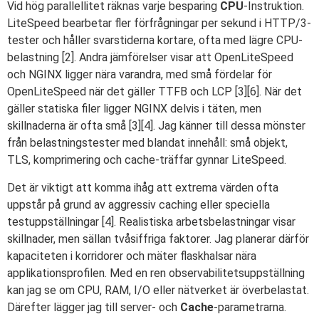
Vid hög parallellitet räknas varje besparing
CPU
-Instruktion.
LiteSpeed bearbetar fler förfrågningar per sekund i HTTP/3-
tester och håller svarstiderna kortare, ofta med lägre CPU-
belastning [2]. Andra jämförelser visar att OpenLiteSpeed
och NGINX ligger nära varandra, med små fördelar för
OpenLiteSpeed när det gäller TTFB och LCP [3][6]. När det
gäller statiska filer ligger NGINX delvis i täten, men
skillnaderna är ofta små [3][4]. Jag känner till dessa mönster
från belastningstester med blandat innehåll: små objekt,
TLS, komprimering och cache-träffar gynnar LiteSpeed.
Det är viktigt att komma ihåg att extrema värden ofta
uppstår på grund av aggressiv caching eller speciella
testuppställningar [4]. Realistiska arbetsbelastningar visar
skillnader, men sällan tvåsiffriga faktorer. Jag planerar därför
kapaciteten i korridorer och mäter flaskhalsar nära
applikationsprofilen. Med en ren observabilitetsuppställning
kan jag se om CPU, RAM, I/O eller nätverket är överbelastat.
Därefter lägger jag till server- och
Cache
-parametrarna.