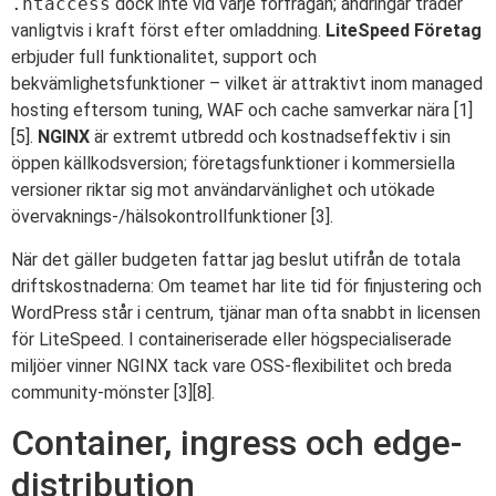
.htaccess
dock inte vid varje förfrågan; ändringar träder
vanligtvis i kraft först efter omladdning.
LiteSpeed Företag
erbjuder full funktionalitet, support och
bekvämlighetsfunktioner – vilket är attraktivt inom managed
hosting eftersom tuning, WAF och cache samverkar nära [1]
[5].
NGINX
är extremt utbredd och kostnadseffektiv i sin
öppen källkodsversion; företagsfunktioner i kommersiella
versioner riktar sig mot användarvänlighet och utökade
övervaknings-/hälsokontrollfunktioner [3].
När det gäller budgeten fattar jag beslut utifrån de totala
driftskostnaderna: Om teamet har lite tid för finjustering och
WordPress står i centrum, tjänar man ofta snabbt in licensen
för LiteSpeed. I containeriserade eller högspecialiserade
miljöer vinner NGINX tack vare OSS-flexibilitet och breda
community-mönster [3][8].
Container, ingress och edge-
distribution