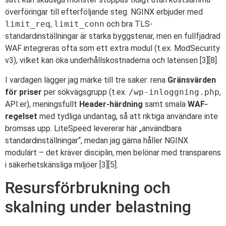
överföringar till efterföljande steg. NGINX erbjuder med
limit_req
,
limit_conn
och bra TLS-
standardinställningar är starka byggstenar, men en fullfjädrad
WAF integreras ofta som ett extra modul (t.ex. ModSecurity
v3), vilket kan öka underhållskostnaderna och latensen [3][8].
I vardagen lägger jag märke till tre saker: rena
Gränsvärden
för priser
per sökvägsgrupp (t.ex.
/wp-inloggning.php
,
API:er), meningsfullt
Header-härdning
samt smala
WAF-
regelset
med tydliga undantag, så att riktiga användare inte
bromsas upp. LiteSpeed levererar här „användbara
standardinställningar“, medan jag gärna håller NGINX
modulärt – det kräver disciplin, men belönar med transparens
i säkerhetskänsliga miljöer [3][5].
Resursförbrukning och
skalning under belastning