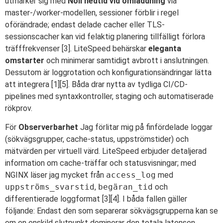
utmärker sig med
Noll nedtid vid omladdning
via
master-/worker-modellen, sessioner förblir i regel
oförändrade; endast delade cacher eller TLS-
sessionscacher kan vid felaktig planering tillfälligt förlora
träfffrekvenser [3]. LiteSpeed behärskar
eleganta
omstarter
och minimerar samtidigt avbrott i anslutningen.
Dessutom är loggrotation och konfigurationsändringar lätta
att integrera [1][5]. Båda drar nytta av tydliga CI/CD-
pipelines med syntaxkontroller, staging och automatiserade
rökprov.
För
Observerbarhet
Jag förlitar mig på finfördelade loggar
(sökvägsgrupper, cache-status, uppströmstider) och
mätvärden per virtuell värd. LiteSpeed erbjuder detaljerad
information om cache-träffar och statusvisningar; med
NGINX läser jag mycket från
access_log
med
uppströms_svarstid
,
begäran_tid
och
differentierade loggformat [3][4]. I båda fallen gäller
följande: Endast den som separerar sökvägsgrupperna kan se
om en enskild slutpunkt dominerar den totala latensen.