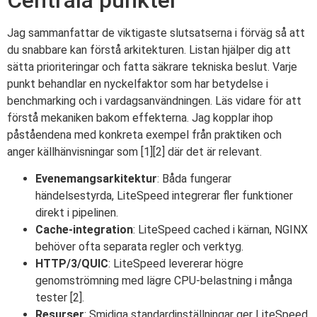
Jag sammanfattar de viktigaste slutsatserna i förväg så att
du snabbare kan förstå arkitekturen. Listan hjälper dig att
sätta prioriteringar och fatta säkrare tekniska beslut. Varje
punkt behandlar en nyckelfaktor som har betydelse i
benchmarking och i vardagsanvändningen. Läs vidare för att
förstå mekaniken bakom effekterna. Jag kopplar ihop
påståendena med konkreta exempel från praktiken och
anger källhänvisningar som [1][2] där det är relevant.
Evenemangsarkitektur
: Båda fungerar
händelsestyrda, LiteSpeed integrerar fler funktioner
direkt i pipelinen.
Cache-integration
: LiteSpeed cached i kärnan, NGINX
behöver ofta separata regler och verktyg.
HTTP/3/QUIC
: LiteSpeed levererar högre
genomströmning med lägre CPU-belastning i många
tester [2].
Resurser
: Smidiga standardinställningar ger LiteSpeed