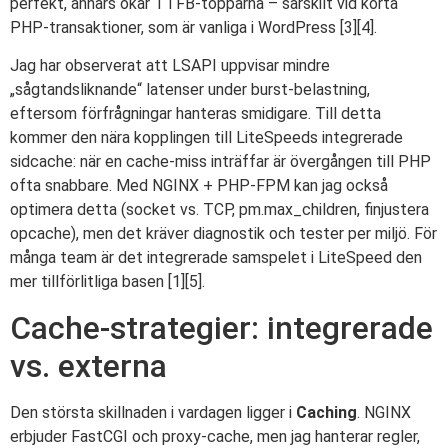
perfekt, annars ökar TTFB-topparna – särskilt vid korta
PHP-transaktioner, som är vanliga i WordPress [3][4].
Jag har observerat att LSAPI uppvisar mindre
„sågtandsliknande“ latenser under burst-belastning,
eftersom förfrågningar hanteras smidigare. Till detta
kommer den nära kopplingen till LiteSpeeds integrerade
sidcache: när en cache-miss inträffar är övergången till PHP
ofta snabbare. Med NGINX + PHP-FPM kan jag också
optimera detta (socket vs. TCP, pm.max_children, finjustera
opcache), men det kräver diagnostik och tester per miljö. För
många team är det integrerade samspelet i LiteSpeed den
mer tillförlitliga basen [1][5].
Cache-strategier: integrerade
vs. externa
Den största skillnaden i vardagen ligger i
Caching
. NGINX
erbjuder FastCGI och proxy-cache, men jag hanterar regler,