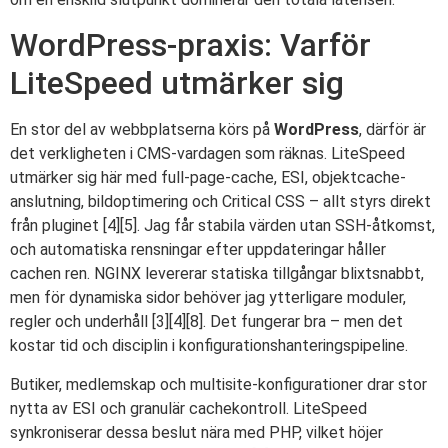
WordPress-praxis: Varför
LiteSpeed utmärker sig
En stor del av webbplatserna körs på
WordPress
, därför är
det verkligheten i CMS-vardagen som räknas. LiteSpeed
utmärker sig här med full-page-cache, ESI, objektcache-
anslutning, bildoptimering och Critical CSS – allt styrs direkt
från pluginet [4][5]. Jag får stabila värden utan SSH-åtkomst,
och automatiska rensningar efter uppdateringar håller
cachen ren. NGINX levererar statiska tillgångar blixtsnabbt,
men för dynamiska sidor behöver jag ytterligare moduler,
regler och underhåll [3][4][8]. Det fungerar bra – men det
kostar tid och disciplin i konfigurationshanteringspipeline.
Butiker, medlemskap och multisite-konfigurationer drar stor
nytta av ESI och granulär cachekontroll. LiteSpeed
synkroniserar dessa beslut nära med PHP, vilket höjer