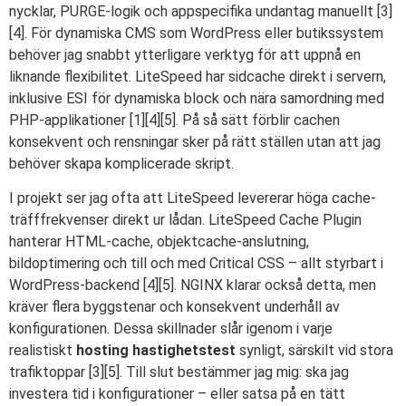
nycklar, PURGE-logik och appspecifika undantag manuellt [3]
[4]. För dynamiska CMS som WordPress eller butikssystem
behöver jag snabbt ytterligare verktyg för att uppnå en
liknande flexibilitet. LiteSpeed har sidcache direkt i servern,
inklusive ESI för dynamiska block och nära samordning med
PHP-applikationer [1][4][5]. På så sätt förblir cachen
konsekvent och rensningar sker på rätt ställen utan att jag
behöver skapa komplicerade skript.
I projekt ser jag ofta att LiteSpeed levererar höga cache-
träfffrekvenser direkt ur lådan. LiteSpeed Cache Plugin
hanterar HTML-cache, objektcache-anslutning,
bildoptimering och till och med Critical CSS – allt styrbart i
WordPress-backend [4][5]. NGINX klarar också detta, men
kräver flera byggstenar och konsekvent underhåll av
konfigurationen. Dessa skillnader slår igenom i varje
realistiskt
hosting hastighetstest
synligt, särskilt vid stora
trafiktoppar [3][5]. Till slut bestämmer jag mig: ska jag
investera tid i konfigurationer – eller satsa på en tätt