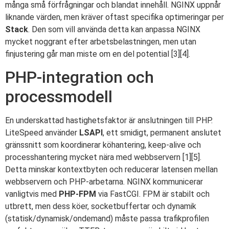
många små förfrågningar och blandat innehåll. NGINX uppnår
liknande värden, men kräver oftast specifika optimeringar per
Stack
. Den som vill använda detta kan anpassa NGINX
mycket noggrant efter arbetsbelastningen, men utan
finjustering går man miste om en del potential [3][4].
PHP-integration och
processmodell
En underskattad hastighetsfaktor är anslutningen till PHP.
LiteSpeed använder
LSAPI
, ett smidigt, permanent anslutet
gränssnitt som koordinerar köhantering, keep-alive och
processhantering mycket nära med webbservern [1][5].
Detta minskar kontextbyten och reducerar latensen mellan
webbservern och PHP-arbetarna. NGINX kommunicerar
vanligtvis med
PHP-FPM
via FastCGI. FPM är stabilt och
utbrett, men dess köer, socketbuffertar och dynamik
(statisk/dynamisk/ondemand) måste passa trafikprofilen