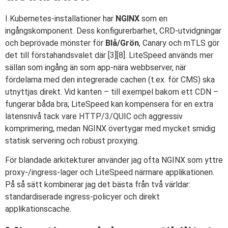
I Kubernetes-installationer har
NGINX
som en
ingångskomponent. Dess konfigurerbarhet, CRD-utvidgningar
och beprövade mönster för
Blå/Grön
, Canary och mTLS gör
det till förstahandsvalet där [3][8]. LiteSpeed används mer
sällan som ingång än som app-nära webbserver, när
fördelarna med den integrerade cachen (t.ex. för CMS) ska
utnyttjas direkt. Vid kanten – till exempel bakom ett CDN –
fungerar båda bra; LiteSpeed kan kompensera för en extra
latensnivå tack vare HTTP/3/QUIC och aggressiv
komprimering, medan NGINX övertygar med mycket smidig
statisk servering och robust proxying.
För blandade arkitekturer använder jag ofta NGINX som yttre
proxy-/ingress-lager och LiteSpeed närmare applikationen.
På så sätt kombinerar jag det bästa från två världar:
standardiserade ingress-policyer och direkt
applikationscache.