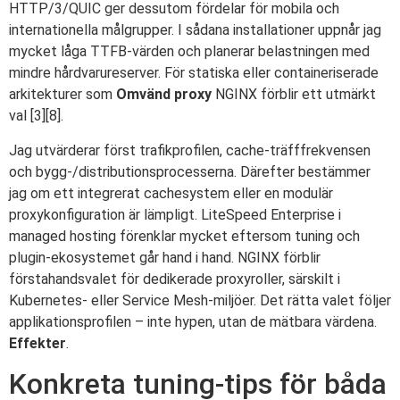
HTTP/3/QUIC ger dessutom fördelar för mobila och
internationella målgrupper. I sådana installationer uppnår jag
mycket låga TTFB-värden och planerar belastningen med
mindre hårdvarureserver. För statiska eller containeriserade
arkitekturer som
Omvänd proxy
NGINX förblir ett utmärkt
val [3][8].
Jag utvärderar först trafikprofilen, cache-träfffrekvensen
och bygg-/distributionsprocesserna. Därefter bestämmer
jag om ett integrerat cachesystem eller en modulär
proxykonfiguration är lämpligt. LiteSpeed Enterprise i
managed hosting förenklar mycket eftersom tuning och
plugin-ekosystemet går hand i hand. NGINX förblir
förstahandsvalet för dedikerade proxyroller, särskilt i
Kubernetes- eller Service Mesh-miljöer. Det rätta valet följer
applikationsprofilen – inte hypen, utan de mätbara värdena.
Effekter
.
Konkreta tuning-tips för båda