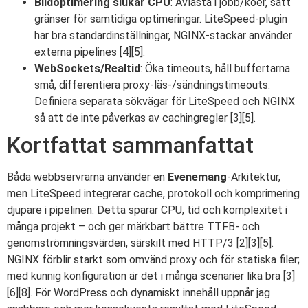
Bildoptimering slukar CPU
: Avlasta i jobb/köer, sätt
gränser för samtidiga optimeringar. LiteSpeed-plugin
har bra standardinställningar, NGINX-stackar använder
externa pipelines [4][5].
WebSockets/Realtid
: Öka timeouts, håll buffertarna
små, differentiera proxy-läs-/sändningstimeouts.
Definiera separata sökvägar för LiteSpeed och NGINX
så att de inte påverkas av cachingregler [3][5].
Kortfattat sammanfattat
Båda webbservrarna använder en
Evenemang
-Arkitektur,
men LiteSpeed integrerar cache, protokoll och komprimering
djupare i pipelinen. Detta sparar CPU, tid och komplexitet i
många projekt – och ger märkbart bättre TTFB- och
genomströmningsvärden, särskilt med HTTP/3 [2][3][5].
NGINX förblir starkt som omvänd proxy och för statiska filer;
med kunnig konfiguration är det i många scenarier lika bra [3]
[6][8]. För WordPress och dynamiskt innehåll uppnår jag