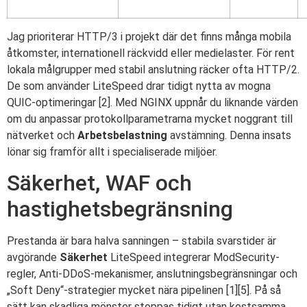
Jag prioriterar HTTP/3 i projekt där det finns många mobila
åtkomster, internationell räckvidd eller medielaster. För rent
lokala målgrupper med stabil anslutning räcker ofta HTTP/2.
De som använder LiteSpeed drar tidigt nytta av mogna
QUIC-optimeringar [2]. Med NGINX uppnår du liknande värden
om du anpassar protokollparametrarna mycket noggrant till
nätverket och
Arbetsbelastning
avstämning. Denna insats
lönar sig framför allt i specialiserade miljöer.
Säkerhet, WAF och
hastighetsbegränsning
Prestanda är bara halva sanningen – stabila svarstider är
avgörande
Säkerhet
LiteSpeed integrerar ModSecurity-
regler, Anti-DDoS-mekanismer, anslutningsbegränsningar och
„Soft Deny“-strategier mycket nära pipelinen [1][5]. På så
sätt kan skadliga mönster stoppas tidigt utan kostsamma