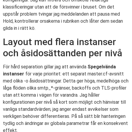
klassificeringar utan att de försvinner i bruset. Om det
uppstår problem tvingar jag meddelanden att pausa med
Hold, kontrollerar orsakerna i rubriken och låter dem sedan
glida in i rätt kö.
Layout med flera instanser
och åsidosättanden per nivå
För hård separation gillar jag att använda
Spegelvända
instanser
för varje prioritet: ett separat master.cf-avsnitt
med olika -o åsidosättningar. Detta ger höga, medelhöga och
låga flöden olika smtp_*-gränser, backoffs och TLS-profiler
utan att komma i vägen för varandra. Jag håller
konfigurationen per nivå så kort som möjligt och hänvisar till
vanliga standardvärden; jag anger endast avvikelser som
verkligen behöver differentieras. På så sätt blir hanteringen
tydlig och ändringar av globala parametrar får en konsekvent
effekt.