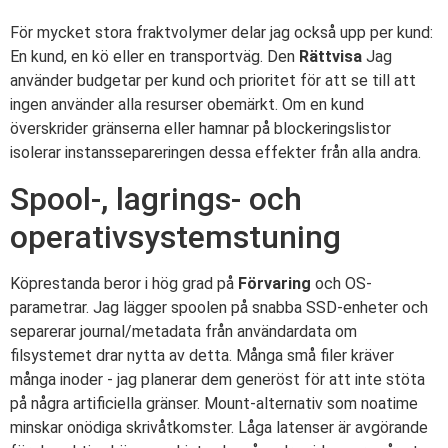
För mycket stora fraktvolymer delar jag också upp per kund:
En kund, en kö eller en transportväg. Den
Rättvisa
Jag
använder budgetar per kund och prioritet för att se till att
ingen använder alla resurser obemärkt. Om en kund
överskrider gränserna eller hamnar på blockeringslistor
isolerar instanssepareringen dessa effekter från alla andra.
Spool-, lagrings- och
operativsystemstuning
Köprestanda beror i hög grad på
Förvaring
och OS-
parametrar. Jag lägger spoolen på snabba SSD-enheter och
separerar journal/metadata från användardata om
filsystemet drar nytta av detta. Många små filer kräver
många inoder - jag planerar dem generöst för att inte stöta
på några artificiella gränser. Mount-alternativ som noatime
minskar onödiga skrivåtkomster. Låga latenser är avgörande