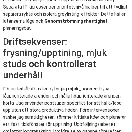
Separata IP-adresser per prioritetsnivå hjälper till att tydligt
separera rykte och isolera greylisting-effekter. Detta håller
latenserna låga och
Genomströmningshastighet
planeringsbar.
Driftsekvenser:
frysning/upptining, mjuk
studs och kontrollerat
underhåll
För underhållsfönster byter jag
mjuk_bounce
frysa
lågprioriterade ärenden och hålla högprioriterade ärenden
korta. Jag använder postsuper specifikt för att hålla/lösa
upp utan att störa produktiva flöden. Före interventioner
sänker jag samtidigheten, tömmer kritiska köer och planerar
ett fast tidsfönster för upptining. Uppföljningsarbetet
omfattar loggranskning, jämförelse av qshape före/efter