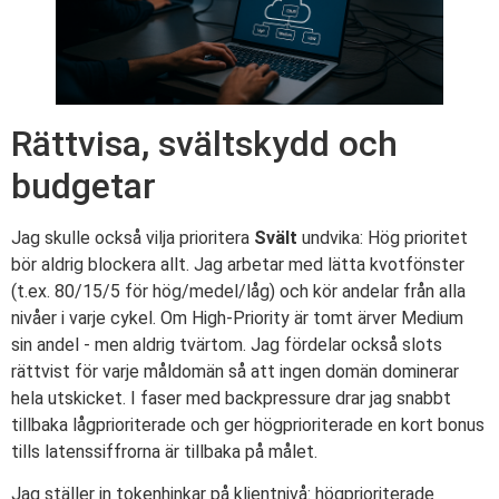
Rättvisa, svältskydd och
budgetar
Jag skulle också vilja prioritera
Svält
undvika: Hög prioritet
bör aldrig blockera allt. Jag arbetar med lätta kvotfönster
(t.ex. 80/15/5 för hög/medel/låg) och kör andelar från alla
nivåer i varje cykel. Om High-Priority är tomt ärver Medium
sin andel - men aldrig tvärtom. Jag fördelar också slots
rättvist för varje måldomän så att ingen domän dominerar
hela utskicket. I faser med backpressure drar jag snabbt
tillbaka lågprioriterade och ger högprioriterade en kort bonus
tills latenssiffrorna är tillbaka på målet.
Jag ställer in tokenhinkar på klientnivå: högprioriterade