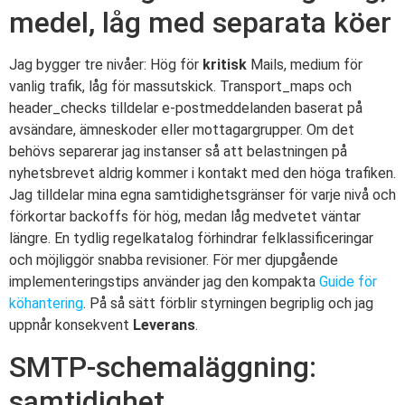
medel, låg med separata köer
Jag bygger tre nivåer: Hög för
kritisk
Mails, medium för
vanlig trafik, låg för massutskick. Transport_maps och
header_checks tilldelar e-postmeddelanden baserat på
avsändare, ämneskoder eller mottagargrupper. Om det
behövs separerar jag instanser så att belastningen på
nyhetsbrevet aldrig kommer i kontakt med den höga trafiken.
Jag tilldelar mina egna samtidighetsgränser för varje nivå och
förkortar backoffs för hög, medan låg medvetet väntar
längre. En tydlig regelkatalog förhindrar felklassificeringar
och möjliggör snabba revisioner. För mer djupgående
implementeringstips använder jag den kompakta
Guide för
köhantering
. På så sätt förblir styrningen begriplig och jag
uppnår konsekvent
Leverans
.
SMTP-schemaläggning:
samtidighet,