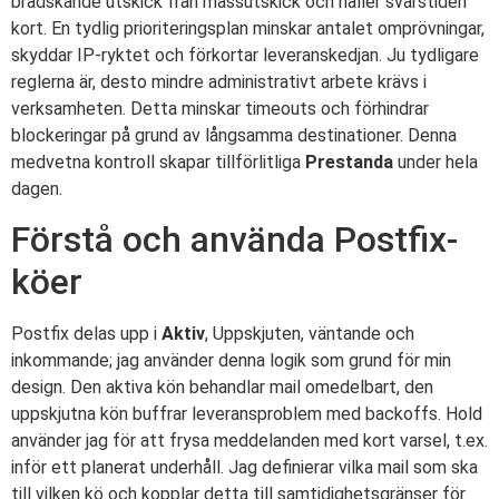
brådskande utskick från massutskick och håller svarstiden
kort. En tydlig prioriteringsplan minskar antalet omprövningar,
skyddar IP-ryktet och förkortar leveranskedjan. Ju tydligare
reglerna är, desto mindre administrativt arbete krävs i
verksamheten. Detta minskar timeouts och förhindrar
blockeringar på grund av långsamma destinationer. Denna
medvetna kontroll skapar tillförlitliga
Prestanda
under hela
dagen.
Förstå och använda Postfix-
köer
Postfix delas upp i
Aktiv
, Uppskjuten, väntande och
inkommande; jag använder denna logik som grund för min
design. Den aktiva kön behandlar mail omedelbart, den
uppskjutna kön buffrar leveransproblem med backoffs. Hold
använder jag för att frysa meddelanden med kort varsel, t.ex.
inför ett planerat underhåll. Jag definierar vilka mail som ska
till vilken kö och kopplar detta till samtidighetsgränser för