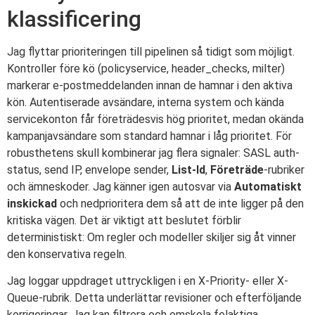
klassificering
Jag flyttar prioriteringen till pipelinen så tidigt som möjligt.
Kontroller före kö (policyservice, header_checks, milter)
markerar e-postmeddelanden innan de hamnar i den aktiva
kön. Autentiserade avsändare, interna system och kända
servicekonton får företrädesvis hög prioritet, medan okända
kampanjavsändare som standard hamnar i låg prioritet. För
robusthetens skull kombinerar jag flera signaler: SASL auth-
status, send IP, envelope sender,
List-Id
,
Företräde
-rubriker
och ämneskoder. Jag känner igen autosvar via
Automatiskt
inskickad
och nedprioritera dem så att de inte ligger på den
kritiska vägen. Det är viktigt att beslutet förblir
deterministiskt: Om regler och modeller skiljer sig åt vinner
den konservativa regeln.
Jag loggar uppdraget uttryckligen i en X-Priority- eller X-
Queue-rubrik. Detta underlättar revisioner och efterföljande
korrigeringar. Jag kan filtrera och omskola felaktiga