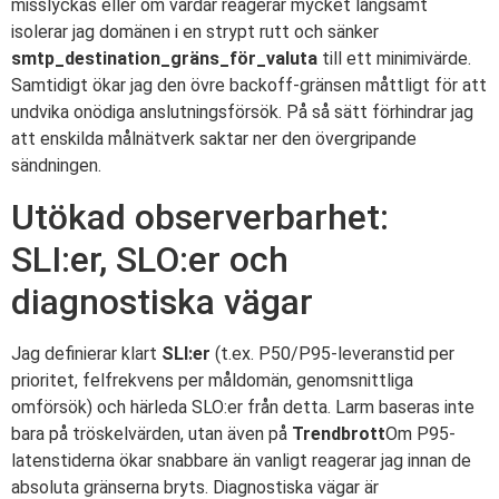
misslyckas eller om värdar reagerar mycket långsamt
isolerar jag domänen i en strypt rutt och sänker
smtp_destination_gräns_för_valuta
till ett minimivärde.
Samtidigt ökar jag den övre backoff-gränsen måttligt för att
undvika onödiga anslutningsförsök. På så sätt förhindrar jag
att enskilda målnätverk saktar ner den övergripande
sändningen.
Utökad observerbarhet:
SLI:er, SLO:er och
diagnostiska vägar
Jag definierar klart
SLI:er
(t.ex. P50/P95-leveranstid per
prioritet, felfrekvens per måldomän, genomsnittliga
omförsök) och härleda SLO:er från detta. Larm baseras inte
bara på tröskelvärden, utan även på
Trendbrott
Om P95-
latenstiderna ökar snabbare än vanligt reagerar jag innan de
absoluta gränserna bryts. Diagnostiska vägar är