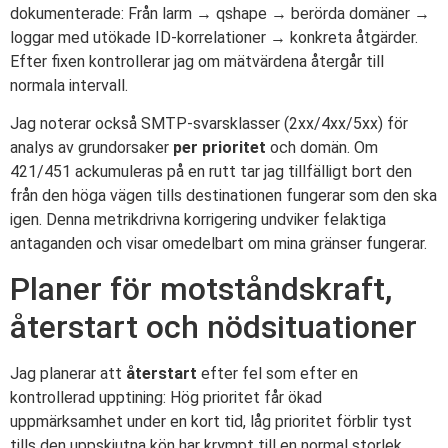
dokumenterade: Från larm → qshape → berörda domäner →
loggar med utökade ID-korrelationer → konkreta åtgärder.
Efter fixen kontrollerar jag om mätvärdena återgår till
normala intervall.
Jag noterar också SMTP-svarsklasser (2xx/4xx/5xx) för
analys av grundorsaker
per prioritet
och domän. Om
421/451 ackumuleras på en rutt tar jag tillfälligt bort den
från den höga vägen tills destinationen fungerar som den ska
igen. Denna metrikdrivna korrigering undviker felaktiga
antaganden och visar omedelbart om mina gränser fungerar.
Planer för motståndskraft,
återstart och nödsituationer
Jag planerar att
återstart
efter fel som efter en
kontrollerad upptining: Hög prioritet får ökad
uppmärksamhet under en kort tid, låg prioritet förblir tyst
tills den uppskjutna kön har krympt till en normal storlek.