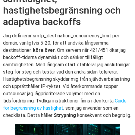
hastighetsbegränsning och
adaptiva backoffs
Jag definierar smtp_destination_concurrency_limit per
domän, vanligtvis 5-20, för att undvika långsamma
destinationer.
köra över
. Om servern når 421/451 ökar jag
backoff-tiderna dynamiskt och sänker tillfälligt
samtidigheten. Med långsam start etablerar jag anslutningar
steg för steg och testar vad den andra sidan tolererar.
Hastighetsbegränsning skyddar mig från självöverbelastning
och upprätthåller IP-ryktet. Vid återkommande toppar
outsourcar jag lågprioriterade volymer med en
tidsfördröjning. Tydliga instruktioner finns i den korta
Guide
för begränsning av hastighet
, som jag använder som en
checklista. Detta håller
Strypning
konsekvent och begriplig.