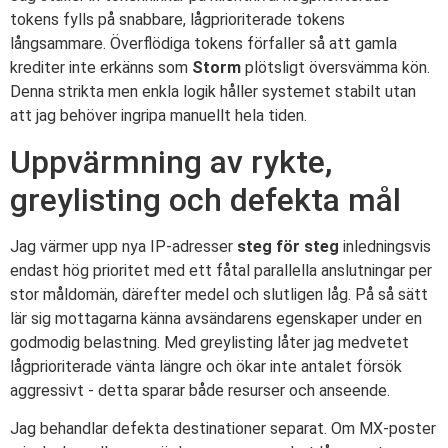
tokens fylls på snabbare, lågprioriterade tokens
långsammare. Överflödiga tokens förfaller så att gamla
krediter inte erkänns som
Storm
plötsligt översvämma kön.
Denna strikta men enkla logik håller systemet stabilt utan
att jag behöver ingripa manuellt hela tiden.
Uppvärmning av rykte,
greylisting och defekta mål
Jag värmer upp nya IP-adresser
steg för steg
inledningsvis
endast hög prioritet med ett fåtal parallella anslutningar per
stor måldomän, därefter medel och slutligen låg. På så sätt
lär sig mottagarna känna avsändarens egenskaper under en
godmodig belastning. Med greylisting låter jag medvetet
lågprioriterade vänta längre och ökar inte antalet försök
aggressivt - detta sparar både resurser och anseende.
Jag behandlar defekta destinationer separat. Om MX-poster