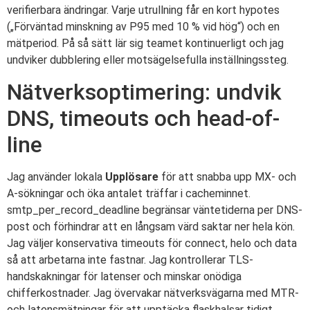
verifierbara ändringar. Varje utrullning får en kort hypotes
(„Förväntad minskning av P95 med 10 % vid hög“) och en
mätperiod. På så sätt lär sig teamet kontinuerligt och jag
undviker dubblering eller motsägelsefulla inställningssteg.
Nätverksoptimering: undvik
DNS, timeouts och head-of-
line
Jag använder lokala
Upplösare
för att snabba upp MX- och
A-sökningar och öka antalet träffar i cacheminnet.
smtp_per_record_deadline begränsar väntetiderna per DNS-
post och förhindrar att en långsam värd saktar ner hela kön.
Jag väljer konservativa timeouts för connect, helo och data
så att arbetarna inte fastnar. Jag kontrollerar TLS-
handskakningar för latenser och minskar onödiga
chifferkostnader. Jag övervakar nätverksvägarna med MTR-
och latensmätningar för att upptäcka flaskhalsar tidigt.