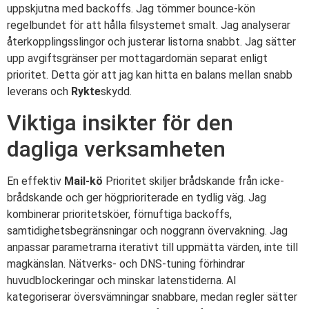
uppskjutna med backoffs. Jag tömmer bounce-kön
regelbundet för att hålla filsystemet smalt. Jag analyserar
återkopplingsslingor och justerar listorna snabbt. Jag sätter
upp avgiftsgränser per mottagardomän separat enligt
prioritet. Detta gör att jag kan hitta en balans mellan snabb
leverans och
Rykte
skydd.
Viktiga insikter för den
dagliga verksamheten
En effektiv
Mail-kö
Prioritet skiljer brådskande från icke-
brådskande och ger högprioriterade en tydlig väg. Jag
kombinerar prioritetsköer, förnuftiga backoffs,
samtidighetsbegränsningar och noggrann övervakning. Jag
anpassar parametrarna iterativt till uppmätta värden, inte till
magkänslan. Nätverks- och DNS-tuning förhindrar
huvudblockeringar och minskar latenstiderna. AI
kategoriserar översvämningar snabbare, medan regler sätter