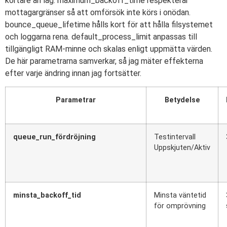
kortare än låg. maximum_backoff_time respekterar
mottagargränser så att omförsök inte körs i onödan.
bounce_queue_lifetime hålls kort för att hålla filsystemet
och loggarna rena. default_process_limit anpassas till
tillgängligt RAM-minne och skalas enligt uppmätta värden.
De här parametrarna samverkar, så jag mäter effekterna
efter varje ändring innan jag fortsätter.
Parametrar
Betydelse
queue_run_fördröjning
Testintervall
Uppskjuten/Aktiv
minsta_backoff_tid
Minsta väntetid
för omprövning