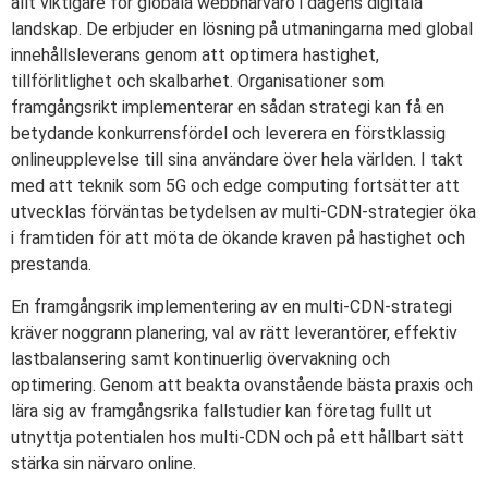
allt viktigare för globala webbnärvaro i dagens digitala
landskap. De erbjuder en lösning på utmaningarna med global
innehållsleverans genom att optimera hastighet,
tillförlitlighet och skalbarhet. Organisationer som
framgångsrikt implementerar en sådan strategi kan få en
betydande konkurrensfördel och leverera en förstklassig
onlineupplevelse till sina användare över hela världen. I takt
med att teknik som 5G och edge computing fortsätter att
utvecklas förväntas betydelsen av multi-CDN-strategier öka
i framtiden för att möta de ökande kraven på hastighet och
prestanda.
En framgångsrik implementering av en multi-CDN-strategi
kräver noggrann planering, val av rätt leverantörer, effektiv
lastbalansering samt kontinuerlig övervakning och
optimering. Genom att beakta ovanstående bästa praxis och
lära sig av framgångsrika fallstudier kan företag fullt ut
utnyttja potentialen hos multi-CDN och på ett hållbart sätt
stärka sin närvaro online.