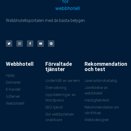
Webbhotellsportalen med de bästa betygen.
Webbhotell
Förvaltade
Rekommendation
tjänster
och test
Hjälp
Underhåll av servern
Leverantörskatalog
Domäner
Övervakning
Jämförelse av
E-handel
webbhotell
Uppdateringar av
(v)Server
Wordpress
Hastighetstest
Webbhotell
SEO-tjänst
Rekommendation om
värdskap
Gör webbplatsen
snabbare
Webbdesigner