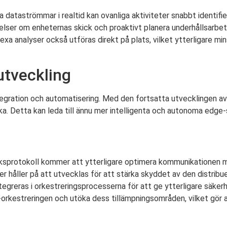
dataströmmar i realtid kan ovanliga aktiviteter snabbt identifie
ser om enheternas skick och proaktivt planera underhållsarbete
xa analyser också utföras direkt på plats, vilket ytterligare mi
utveckling
tegration och automatisering. Med den fortsatta utvecklingen a
a. Detta kan leda till ännu mer intelligenta och autonoma edg
sprotokoll kommer att ytterligare optimera kommunikationen m
håller på att utvecklas för att stärka skyddet av den distribue
egreras i orkestreringsprocesserna för att ge ytterligare säker
rkestreringen och utöka dess tillämpningsområden, vilket gör a