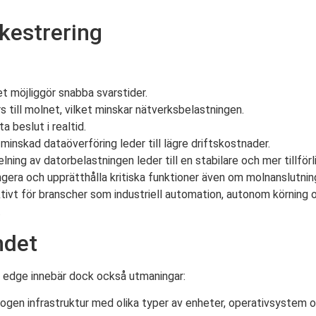
kestrering
t möjliggör snabba svarstider.
 till molnet, vilket minskar nätverksbelastningen.
a beslut i realtid.
inskad dataöverföring leder till lägre driftskostnader.
ing av datorbelastningen leder till en stabilare och mer tillförlit
gera och upprätthålla kritiska funktioner även om molnanslutnin
tivt för branscher som industriell automation, autonom körning o
.
ndet
h edge innebär dock också utmaningar:
rogen infrastruktur med olika typer av enheter, operativsystem