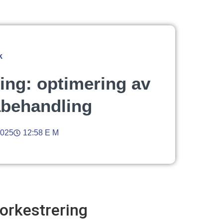
k
ing: optimering av
abehandling
2025
12:58 E M
-orkestrering