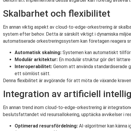
Genom att implementera dessa åtgärder kan företag avsevärt f
Skalbarhet och flexibilitet
En annan viktig aspekt av cloud-to-edge-orkestrering är skalbar
system efter behov. Detta är särskilt viktigt i dynamiska mil
automatiserade orkestreringssystem kan företagen reagera snab
Automatisk skalning:
Systemen kan automatiskt tillföra
Modulär arkitektur:
En modulär struktur gör det lättare
Interoperabilitet:
Genom att använda standardiserade gr
ett sömlöst sätt.
Denna flexibilitet är avgörande för att möta de växande kraven
Integration av artificiell intel
En annan trend inom cloud-to-edge-orkestrering är integrationen 
beslutsfattandet vid resursallokering, upptäcka avvikelser i re
Optimerad resursfördelning:
AI-algoritmer kan känna i