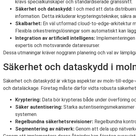
krävs specialkunskaper och standardiserade gränssnitt.
Säkerhet och dataskydd:
I och med att data distribuer
information. Detta inkluderar krypteringstekniker, säkra
Skalbarhet:
En väl utformad cloud-to-edge-arkitektur m
Flexibla orkestreringslösningar som automatiskt kan lägga
Integration av artificiell intelligens:
Implementeringen a
expertis och motsvarande dataresurser.
Dessa utmaningar kräver noggrann planering och val av lämplig
Säkerhet och dataskydd i moln-
Säkerhet och dataskydd är viktiga aspekter av moln-till-edge-or
och dataläckage. Företag måste därför vidta robusta säkerhet
Kryptering:
Data bör krypteras både under överföring och 
Säker autentisering:
Starka autentiseringsmekanismer är
systemen.
Regelbundna säkerhetsrevisioner:
Regelbundna kontroll
Segmentering av nätverk:
Genom att dela upp nätverke