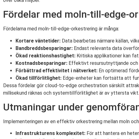
över olika miljöer.
Fördelar med moln-till-edge-or
Fördelarna med moln-till-edge-orkestrering är många:
Kortare väntetider:
Data bearbetas närmare källan, vilke
Bandbreddsbesparingar:
Endast relevanta data överförs
Ökad reaktionshastighet:
Kritiska applikationer kan fatt
Kostnadsbesparingar:
Effektivt resursutnyttjande och m
Förbättrad effektivitet i nätverket:
En optimerad fördeln
Ökad tillförlitlighet:
Edge-enheter kan fortsätta att fun
Dessa fördelar gör cloud-to-edge orchestration särskilt attrak
millisekund räknas och systemtillförlitlighet är av yttersta vikt
Utmaningar under genomföra
Implementeringen av en effektiv orkestrering mellan moln oc
Infrastrukturens komplexitet:
För att hantera en hete