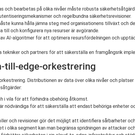
as och bearbetas på olika nivåer måste robusta säkerhetsåtgärde
 autentiseringsmekanismer och regelbundna säkerhetsrevisioner.
åste kunna hålla jämna steg med organisationens tillväxt och d
 till och konfigurera nya resurser är avgörande.
v AI-algoritmer för att optimera resursfördelningen och upptäck
a tekniker och partners för att säkerställa en framgångsrik impl
till-edge-orkestrering
kestrering. Distributionen av data över olika nivåer och platser
såtgärder:
i vila för att förhindra obehörig åtkomst.
 nödvändiga för att säkerställa att endast behöriga enheter och 
er och revisioner gör det möjligt att identifiera sårbarheter oc
t i olika segment kan man begränsa spridningen av attacker och