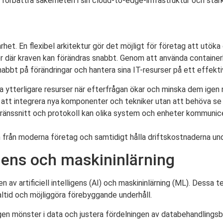
örbättra säkerheten i sin cloud-to-edge-infrastruktur och stärk
het. En flexibel arkitektur gör det möjligt för företag att utöka 
jöer där kraven kan förändras snabbt. Genom att använda containe
bt på förändringar och hantera sina IT-resurser på ett effektiv
 ytterligare resurser när efterfrågan ökar och minska dem igen n
 att integrera nya komponenter och tekniker utan att behöva se ö
änssnitt och protokoll kan olika system och enheter kommunic
 från moderna företag och samtidigt hålla driftskostnaderna und
ligens och maskininlärning
av artificiell intelligens (AI) och maskininlärning (ML). Dessa te
altid och möjliggöra förebyggande underhåll.
gen mönster i data och justera fördelningen av databehandlingsb