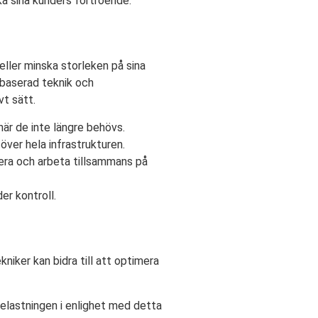
a sina kunders förtroende.
eller minska storleken på sina
rbaserad teknik och
t sätt.
är de inte längre behövs.
ver hela infrastrukturen.
era och arbeta tillsammans på
er kontroll.
kniker kan bidra till att optimera
elastningen i enlighet med detta