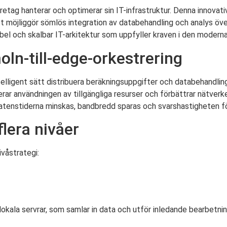
etag hanterar och optimerar sin IT-infrastruktur. Denna innovati
 möjliggör sömlös integration av databehandling och analys öve
ibel och skalbar IT-arkitektur som uppfyller kraven i den moderna 
ln-till-edge-orkestrering
elligent sätt distribuera beräkningsuppgifter och databehandlin
r användningen av tillgängliga resurser och förbättrar nätverk
latenstiderna minskas, bandbredd sparas och svarshastigheten för
flera nivåer
ivåstrategi:
r lokala servrar, som samlar in data och utför inledande bearbetn