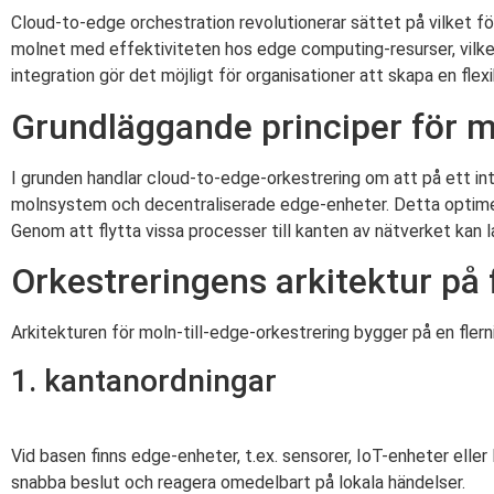
Cloud-to-edge orchestration revolutionerar sättet på vilket för
molnet med effektiviteten hos edge computing-resurser, vilket
integration gör det möjligt för organisationer att skapa en flex
Grundläggande principer för mo
I grunden handlar cloud-to-edge-orkestrering om att på ett int
molnsystem och decentraliserade edge-enheter. Detta optimera
Genom att flytta vissa processer till kanten av nätverket kan 
Orkestreringens arkitektur på 
Arkitekturen för moln-till-edge-orkestrering bygger på en flern
1. kantanordningar
Vid basen finns edge-enheter, t.ex. sensorer, IoT-enheter elle
snabba beslut och reagera omedelbart på lokala händelser.