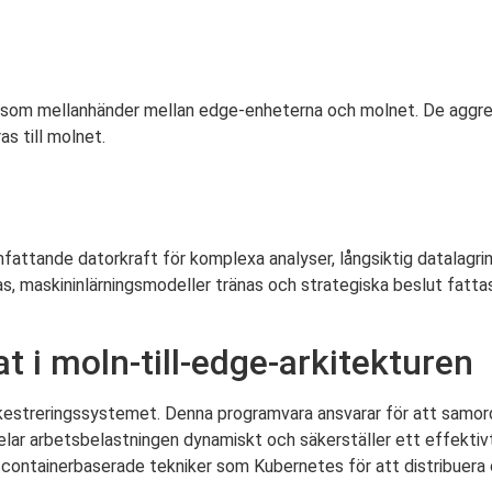
r som mellanhänder mellan edge-enheterna och molnet. De aggre
s till molnet.
omfattande datorkraft för komplexa analyser, långsiktig datalag
as, maskininlärningsmodeller tränas och strategiska beslut fat
t i moln-till-edge-arkitekturen
 orkestreringssystemet. Denna programvara ansvarar för att samo
delar arbetsbelastningen dynamiskt och säkerställer ett effektivt
ontainerbaserade tekniker som Kubernetes för att distribuera oc