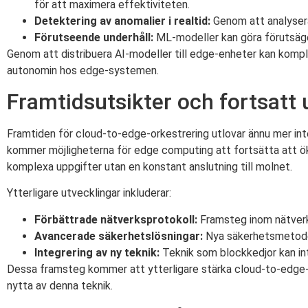
för att maximera effektiviteten.
Detektering av anomalier i realtid:
Genom att analysera 
Förutseende underhåll:
ML-modeller kan göra förutsägel
Genom att distribuera AI-modeller till edge-enheter kan komple
autonomin hos edge-systemen.
Framtidsutsikter och fortsatt 
Framtiden för cloud-to-edge-orkestrering utlovar ännu mer in
kommer möjligheterna för edge computing att fortsätta att ök
komplexa uppgifter utan en konstant anslutning till molnet.
Ytterligare utvecklingar inkluderar:
Förbättrade nätverksprotokoll:
Framsteg inom nätverk
Avancerade säkerhetslösningar:
Nya säkerhetsmetoder 
Integrering av ny teknik:
Teknik som blockkedjor kan int
Dessa framsteg kommer att ytterligare stärka cloud-to-edge-o
nytta av denna teknik.