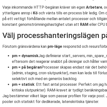
Varje inkommande HTTP-begäran kräver sin egen
Arbetare
, 
ytterligare anrop i
Kö
och vänta tills en process blir ledig. Om
på ett vettigt förhållande mellan antalet processer och tillgäng
konstant genomströmningshastighet utan att
RAM
eller CPU b
Välj processhanteringslägen på
Förutom gränsvärdena kan
pm-läge
responstid och resursförbr
pm = dynamisk
Jag definierar start_servers, min_spare_
eftersom det reagerar snabbt på ökningar och håller var
pm = på begäran
Processer skapas endast när det behöv
(admin, staging, cron-slutpunkter), men kan leda till för
selektivt och med en generös backlog.
pm = statisk
: Ett fast antal processer. Perfekt om jag 
kritiska slutpunkter). RAM-kravet är tydligt beräkningsb
Jag bestämmer vilket läge som passar profilen för varje pool.
pooler och statiskt för dedikerade, latenskritiska tjänster.