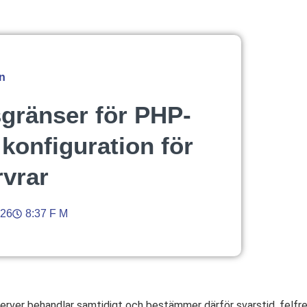
n
gränser för PHP-
 konfiguration för
rvrar
026
8:37 F M
erver behandlar samtidigt och bestämmer därför svarstid, felfr