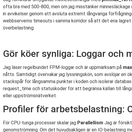
ofta bra med 500-800, men om jag misstänker minnesläckage m
in avvikelser genom att avsluta extremt långvariga förfrågning
webbserverns timeouts i samma korridor så att det ena lagret i
överbelastning.
Gör köer synliga: Loggar och 
Jag läser regelbundet FPM-loggar och är uppmärksam på
max
nåtts. Samtidigt övervakar jag lyssningskön, som avslöjar en 
stackspår för långsamma punkter i koden och isolerar databa
request_time och statuskoder för att begränsa källan till lån
eller uppströmsnätverket.
Profiler för arbetsbelastning
För CPU-tunga processer skalar jag
Parallellism
Jag är försik
genomströmning. Om det huvudsakligen är en IO-belastning med