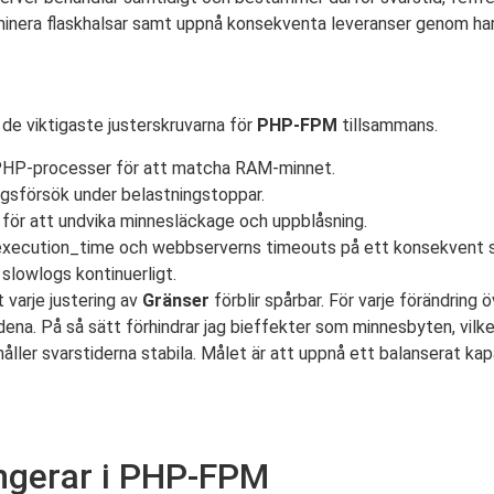
minera flaskhalsar samt uppnå konsekventa leveranser genom ha
de viktigaste justerskruvarna för
PHP-FPM
tillsammans.
 PHP-processer för att matcha RAM-minnet.
ingsförsök under belastningstoppar.
för att undvika minnesläckage och uppblåsning.
_execution_time och webbserverns timeouts på ett konsekvent s
slowlogs kontinuerligt.
 varje justering av
Gränser
förblir spårbar. För varje förändring 
rdena. På så sätt förhindrar jag bieffekter som minnesbyten, vilk
åller svarstiderna stabila. Målet är att uppnå ett balanserat k
ngerar i PHP-FPM