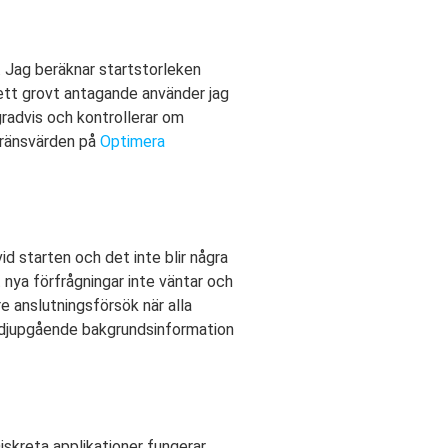
. Jag beräknar startstorleken
 ett grovt antagande använder jag
gradvis och kontrollerar om
 gränsvärden på
Optimera
id starten och det inte blir några
 nya förfrågningar inte väntar och
e anslutningsförsök när alla
 djupgående bakgrundsinformation
iskreta applikationer fungerar