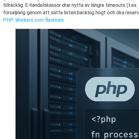
tillräcklig. E-handelskassor drar nytta av längre timeouts (t.e
försäljning genom att sätta listen.backlog högt och öka reserv
PHP-Workers som flaskhals
.