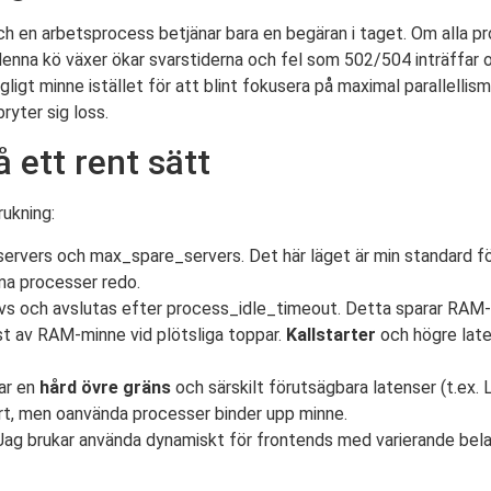
och en arbetsprocess betjänar bara en begäran i taget. Om alla 
 denna kö växer ökar svarstiderna och fel som 502/504 inträffar
ligt minne istället för att blint fokusera på maximal parallellism
ryter sig loss.
 ett rent sätt
ukning:
servers och max_spare_servers. Det här läget är min standard fö
ma processer redo.
s och avslutas efter process_idle_timeout. Detta sparar RAM-
lust av RAM-minne vid plötsliga toppar.
Kallstarter
och högre late
har en
hård övre gräns
och särskilt förutsägbara latenser (t.ex.
art, men oanvända processer binder upp minne.
 Jag brukar använda dynamiskt för frontends med varierande bela