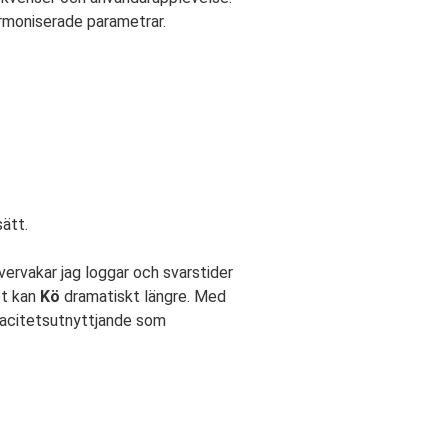
rmoniserade parametrar.
ätt.
övervakar jag loggar och svarstider
et kan
Kö
dramatiskt längre. Med
apacitetsutnyttjande som