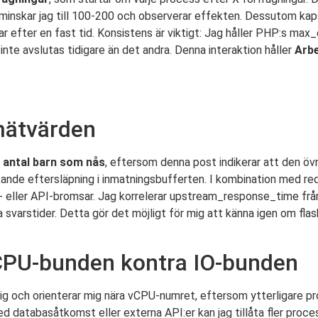
inskar jag till 100-200 och observerar effekten. Dessutom ka
ar efter en fast tid. Konsistens är viktigt: Jag håller PHP:s ma
nte avslutas tidigare än det andra. Denna interaktion håller
Arb
mätvärden
 antal barn som nås
, eftersom denna post indikerar att den öv
ökande eftersläpning i inmatningsbufferten. I kombination med r
s- eller API-bromsar. Jag korrelerar upstream_response_time f
ga svarstider. Detta gör det möjligt för mig att känna igen om f
: CPU-bunden kontra IO-bunden
tig och orienterar mig nära vCPU-numret, eftersom ytterligare 
 databasåtkomst eller externa API:er kan jag tillåta fler proc