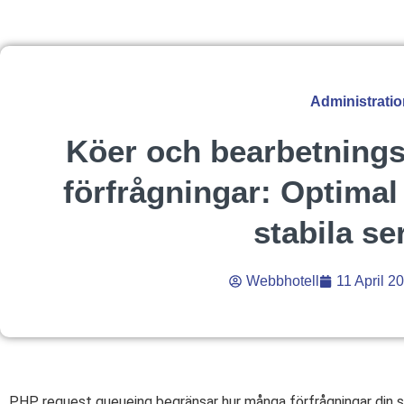
Administratio
Köer och bearbetnings
förfrågningar: Optimal
stabila se
Webbhotell
11 April 2
PHP request queueing begränsar hur många förfrågningar din s