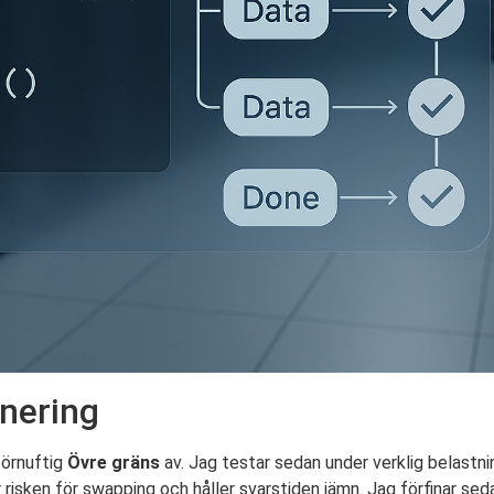
nering
förnuftig
Övre gräns
av. Jag testar sedan under verklig belastn
sken för swapping och håller svarstiden jämn. Jag förfinar seda