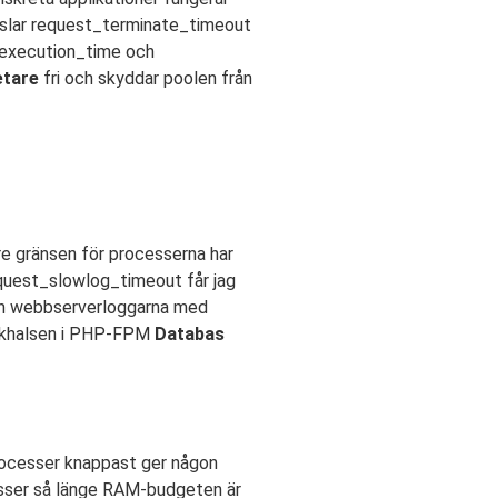
pslar request_terminate_timeout
x_execution_time och
etare
fri och skyddar poolen från
re gränsen för processerna har
equest_slowlog_timeout får jag
rån webbserverloggarna med
laskhalsen i PHP-FPM
Databas
processer knappast ger någon
esser så länge RAM-budgeten är