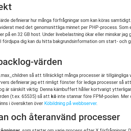
ekt
ärde definierar hur många förfrågningar som kan köras samtidigt
) dividerat med det genomsnittliga minnet per PHP-process. Som
 på en 32 GB host. Under livebelastning ökar eller minskar jag 
ll fördjupa dig kan du hitta bakgrundsinformation om start- och
 backlog-värden
max_children så att tillräckligt många processer är tillgängliga v
 definierar jag ett rimligt fönster för lediga processer så att
är särskilt viktig: Denna kärnbuffert håller kortvarigt ytterligar
rden (t.ex. 65535) så att
kö
inte stannar före FPM-poolen. Mer
nns i översikten över
Köbildning på webbserver
.
ran och återanvänd processer
rågningar
, som startar om varje process efter X förfrågningar. D