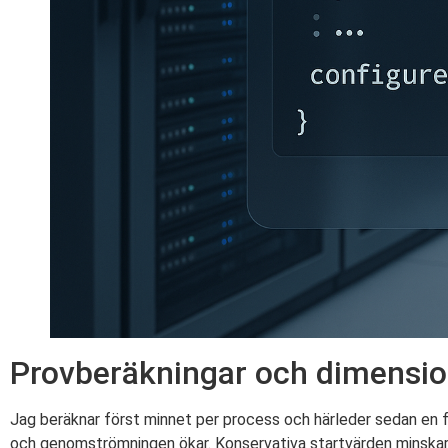
Provberäkningar och dimensio
Jag beräknar först minnet per process och härleder sedan en 
och genomströmningen ökar. Konservativa startvärden minskar ri