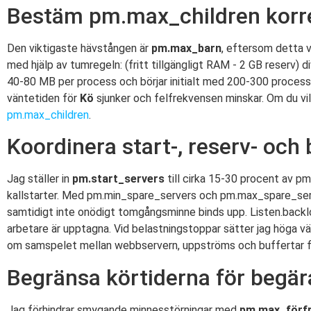
Bestäm pm.max_children korr
Den viktigaste hävstången är
pm.max_barn
, eftersom detta v
med hjälp av tumregeln: (fritt tillgängligt RAM - 2 GB reserv
40-80 MB per process och börjar initialt med 200-300 processer
väntetiden för
Kö
sjunker och felfrekvensen minskar. Om du vi
pm.max_children
.
Koordinera start-, reserv- och
Jag ställer in
pm.start_servers
till cirka 15-30 procent av pm.
kallstarter. Med pm.min_spare_servers och pm.max_spare_servers
samtidigt inte onödigt tomgångsminne binds upp. Listen.backlog 
arbetare är upptagna. Vid belastningstoppar sätter jag höga vä
om samspelet mellan webbservern, uppströms och buffertar fi
Begränsa körtiderna för begä
Jag förhindrar smygande minnesstörningar med
pm.max_förf