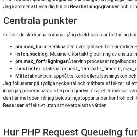
Jag kommer att visa dig hur du
Bearbetningsgränser
och eli
Centrala punkter
För att du ska kunna komma igång direkt sammanfattar jag här 
pm.max_barn
: Beräkna den övre gränsen för samtidiga
listen.backlog
: Maximera kortsiktig buffring av anslutn
pm.max_förfrågningar
Återvinn processer regelbundet 
Tidsfrister
: ställa in request_terminate_timeout, max
Mätetal
max barn uppnåtts, kontrollera lyssningskön och 
Jag fokuserar på tydliga nyckeltal och mätbara effekter så att
innan jag planerar nästa steg och gradvis ökar eller minskar vä
den här metoden får jag belastningstoppar under kontroll och h
Resurser
effektivt utan att överbelasta värden.
Hur PHP Request Queueing fu