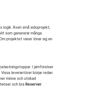
ex logik. Även små sidoprojekt,
 allt som genererar många
m projektet växer lönar sig en
belastningstoppar. I jämförelser
issa leverantörer börjar redan
, mer minne och utökad
atenser och bra
Reserver
.