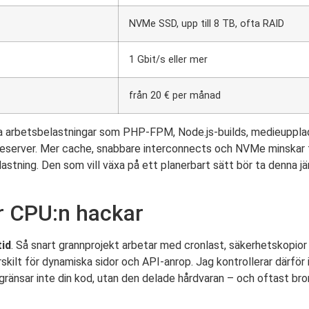
NVMe SSD, upp till 8 TB, ofta RAID
1 Gbit/s eller mer
från 20 € per månad
eta arbetsbelastningar som PHP-FPM, Node.js-builds, medieuppl
eserver. Mer cache, snabbare interconnects och NVMe minskar ti
tning. Den som vill växa på ett planerbart sätt bör ta denna jä
r CPU:n hackar
id
. Så snart grannprojekt arbetar med cronlast, säkerhetskopior
ärskilt för dynamiska sidor och API-anrop. Jag kontrollerar därfö
gränsar inte din kod, utan den delade hårdvaran – och oftast br