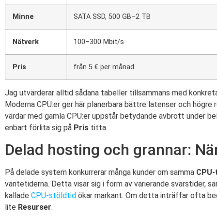
Minne
SATA SSD, 500 GB–2 TB
Nätverk
100–300 Mbit/s
Pris
från 5 € per månad
Jag utvärderar alltid sådana tabeller tillsammans med konkr
Moderna CPU:er ger här planerbara bättre latenser och högre r
värdar med gamla CPU:er uppstår betydande avbrott under belas
enbart förlita sig på
Pris
titta.
Delad hosting och grannar: Nä
På delade system konkurrerar många kunder om samma
CPU-t
väntetiderna. Detta visar sig i form av varierande svarstider, s
kallade
CPU-stöldtid
ökar markant. Om detta inträffar ofta be
lite
Resurser
.