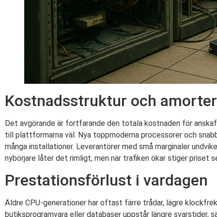
Kostnadsstruktur och amorter
Det avgörande är fortfarande den totala kostnaden för anskaff
till plattformarna väl. Nya toppmoderna processorer och sna
många installationer. Leverantörer med små marginaler undviker 
nybörjare låter det rimligt, men när trafiken ökar stiger priset 
Prestationsförlust i vardagen
Äldre CPU-generationer har oftast färre trådar, lägre klockfr
butiksprogramvara eller databaser uppstår längre svarstider, sä