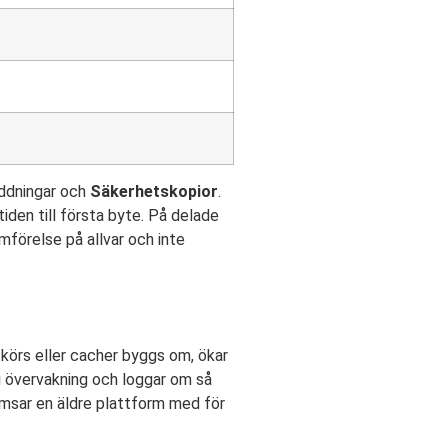
addningar och
Säkerhetskopior
.
den till första byte. På delade
mförelse på allvar och inte
 körs eller cacher byggs om, ökar
r i övervakning och loggar om så
omsar en äldre plattform med för