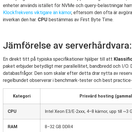
enheter används istället för NVMe och query-belastningar hamn
Klockfrekvens viktigare än kärnor
, eftersom den ofta är avgör
inverkan den har.
CPU
bestämmas av First Byte Time.
Jämförelse av serverhårdvara
En direkt titt på typiska specifikationer hjälper till att
Klassifi
paket erbjuder betydligt mer parallellitet, bandbredd och I/O
databasfrågor. Den som skalar efter detta drar nytta av reserve
regelbundet observerar i benchmark-tester och best practice-
Kategori
Prisvärd hosting (gamma
CPU
Intel Xeon E3/E-2xxx, 4–8 kärnor, upp till ~3
RAM
8–32 GB DDR4