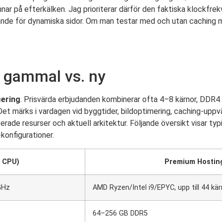
ar på efterkälken. Jag prioriterar därför den faktiska klockfrek
ande för dynamiska sidor. Om man testar med och utan caching 
: gammal vs. ny
cering
. Prisvärda erbjudanden kombinerar ofta 4–8 kärnor, DD
. Det märks i vardagen vid byggtider, bildoptimering, caching-up
rade resurser och aktuell arkitektur. Följande översikt visar typ
konfigurationer.
l CPU)
Premium Hosting
 GHz
AMD Ryzen/Intel i9/EPYC, upp till 44 kä
64–256 GB DDR5