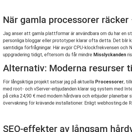
När gamla processorer räcker –
Jag anser att gamla plattformar är användbara om du har en s
personliga bloggar eller prototyper klarar ofta detta. Det bli
samtidiga förfrågningar. Här avgör CPU-klockfrekvensen och N
uppgradering tidigt, eftersom du får mindre
Misslyckanden
ris
Alternativ: Moderna resurser til
För långsiktiga projekt satsar jag på aktuella
Processorer
, ti
med root- och vServer-erbjudanden klarar sig system med Int
på cirka 24,90 € med modern hårdvara och erbjuder planerbar s
övervakning för krävande installationer. Enligt webhosting.de
SEO-effekter av långsam hård