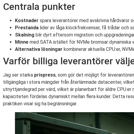
Centrala punkter
Kostnader
spara leverantörer med avskrivna hårdvaror och
Prestanda
lider av låga klockfrekvenser, få trådar och 
Skalning
blir dyrt eftersom migration och uppgraderinga
Minne
med SATA istället för NVMe bromsar dynamiska w
Alternativa lösningar
kombinerar aktuella CPU:er, NVMe 
Varför billiga leverantörer väl
Jag ser starka
prispress
, som gör det möjligt för leverantöre
tillgängliga i stora mängder från återlämnade datacenter, vilk
utnyttjandegrad per värd, vilket är planerbart för äldre CPU:er
kapaciteten fördelas dynamiskt mellan flera kunder. Detta resu
praktiken visar sig ha begränsningar.