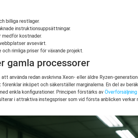
 billiga restlager.
saknade instruktionsuppsättningar.
r medför kostnader.
ebbplatser avsevärt.
och rimliga priser för växande projekt.
jer gamla processorer
n att använda redan avskrivna Xeon- eller äldre Ryzen-generatio
et förenklar inköpet och säkerställer marginalerna. En del av be
 med enkla konfigurationer. Principen förstärks av
Överförsäljnin
lterar i attraktiva instegspriser som vid första anblicken verka