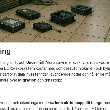
ing
ning, drift och
Underhåll
. Äldre servrar är avskrivna, reservdelar
bba DDR5-ekosystem kostar mer, och dessutom ökar el- och kyln
därför initiala investeringar i avancerade noder och håller de må
senare över
Migration
och driftstopp.
ekvenser och ibland inga moderna
Instruktionsuppsättningar
som
rskilt vid plugins och många samtidiga förfrågningar. I/O blir e