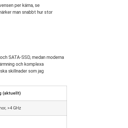
vensen per kärna, se
märker man snabbt hur stor
R4 och SATA-SSD, medan moderna
pvärmning och komplexa
iska skillnader som jag
 (aktuellt)
rnor, >4 GHz