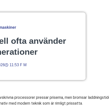
 maskiner
ell ofta använder
erationer
026
11:53 F M
skrivna processorer pressar priserna, men bromsar laddningstider 
ernativ med modern teknik som är rimligt prissatta.