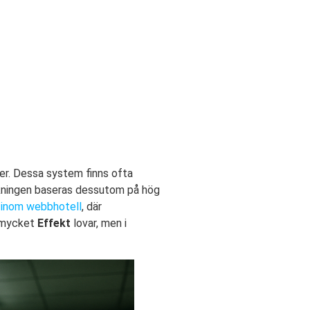
ner. Dessa system finns ofta
räkningen baseras dessutom på hög
g inom webbhotell
, där
r mycket
Effekt
lovar, men i