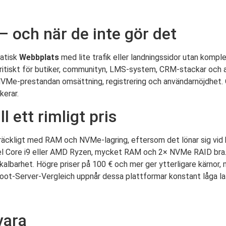
 och när de inte gör det
tatisk
Webbplats
med lite trafik eller landningssidor utan kompl
r kritiskt för butiker, communityn, LMS-system, CRM-stackar och
VMe-prestandan omsättning, registrering och användarnöjdhet. O
kerar.
l ett rimligt pris
llräckligt med RAM och NVMe-lagring, eftersom det lönar sig vid 
el Core i9 eller AMD Ryzen, mycket RAM och 2× NVMe RAID bra. V
kalbarhet. Högre priser på 100 € och mer ger ytterligare kärnor
 Root-Server-Vergleich uppnår dessa plattformar konstant låga l
vara