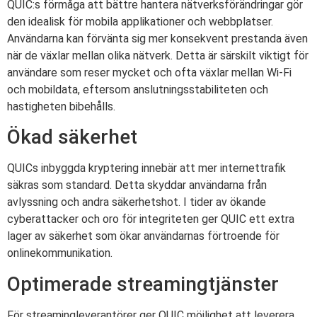
QUIC:s förmåga att bättre hantera nätverksförändringar gör
den idealisk för mobila applikationer och webbplatser.
Användarna kan förvänta sig mer konsekvent prestanda även
när de växlar mellan olika nätverk. Detta är särskilt viktigt för
användare som reser mycket och ofta växlar mellan Wi-Fi
och mobildata, eftersom anslutningsstabiliteten och
hastigheten bibehålls.
Ökad säkerhet
QUICs inbyggda kryptering innebär att mer internettrafik
säkras som standard. Detta skyddar användarna från
avlyssning och andra säkerhetshot. I tider av ökande
cyberattacker och oro för integriteten ger QUIC ett extra
lager av säkerhet som ökar användarnas förtroende för
onlinekommunikation.
Optimerade streamingtjänster
För streamingleverantörer ger QUIC möjlighet att leverera