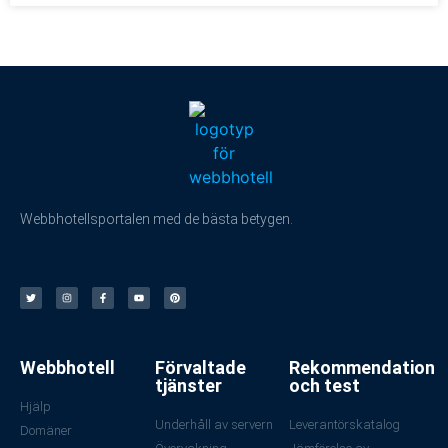
Webbhotellsportalen med de bästa betygen.
Webbhotell
Förvaltade
Rekommendation
tjänster
och test
Hjälp
Underhåll av servern
Leverantörskatalog
Domäner