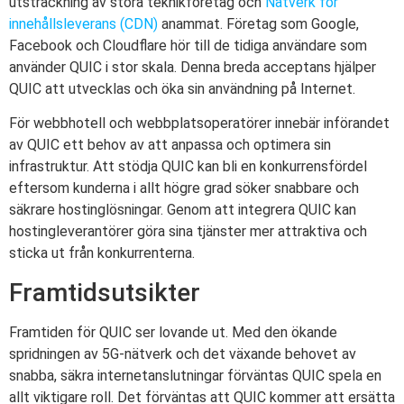
utsträckning av stora teknikföretag och
Nätverk för
innehållsleverans (CDN)
anammat. Företag som Google,
Facebook och Cloudflare hör till de tidiga användare som
använder QUIC i stor skala. Denna breda acceptans hjälper
QUIC att utvecklas och öka sin användning på Internet.
För webbhotell och webbplatsoperatörer innebär införandet
av QUIC ett behov av att anpassa och optimera sin
infrastruktur. Att stödja QUIC kan bli en konkurrensfördel
eftersom kunderna i allt högre grad söker snabbare och
säkrare hostinglösningar. Genom att integrera QUIC kan
hostingleverantörer göra sina tjänster mer attraktiva och
sticka ut från konkurrenterna.
Framtidsutsikter
Framtiden för QUIC ser lovande ut. Med den ökande
spridningen av 5G-nätverk och det växande behovet av
snabba, säkra internetanslutningar förväntas QUIC spela en
allt viktigare roll. Det förväntas att QUIC kommer att ersätta