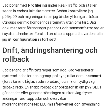
Jag börjar med
Profilering
under Real-Traffic och ställer
sedan in endast kritiska tjänster. Sedan kontrollerar jag
p95/p99 och migreringar innan jag binder ytterligare trådar.
Cgroups ger mig korrigeringsalternativ utan omstart. Jag
dokumenterar förändringar per host och sammanfattar regler
i systemd-enheter. Först efter stabila uppmätta värden rullar
jag ut
Konfiguration
i stort sett.
Drift, ändringshantering och
rollback
Jag behandlar affinitetsregler som kod. Jag versionerar
systemd-enheter och cgroup-policyer, rullar dem
iscensatt
(först kanariefåglar, sedan bredare) och ha en tydlig väg
tillbaka redo. En snabb rollback är obligatorisk om p99 SLOs
går sönder eller genomströmningen sjunker. Jag fryser
ändringar före topptider och övervakar
migreringshastigheter, LLC-missfrekvenser och användning