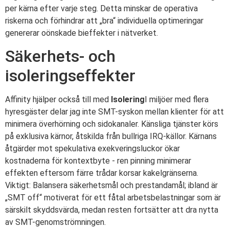
per kärna efter varje steg. Detta minskar de operativa
riskerna och förhindrar att „bra“ individuella optimeringar
genererar oönskade bieffekter i nätverket.
Säkerhets- och
isoleringseffekter
Affinity hjälper också till med
Isolering
I miljöer med flera
hyresgäster delar jag inte SMT-syskon mellan klienter för att
minimera överhörning och sidokanaler. Känsliga tjänster körs
på exklusiva kärnor, åtskilda från bullriga IRQ-källor. Kärnans
åtgärder mot spekulativa exekveringsluckor ökar
kostnaderna för kontextbyte - ren pinning minimerar
effekten eftersom färre trådar korsar kakelgränserna.
Viktigt: Balansera säkerhetsmål och prestandamål; ibland är
„SMT off“ motiverat för ett fåtal arbetsbelastningar som är
särskilt skyddsvärda, medan resten fortsätter att dra nytta
av SMT-genomströmningen.