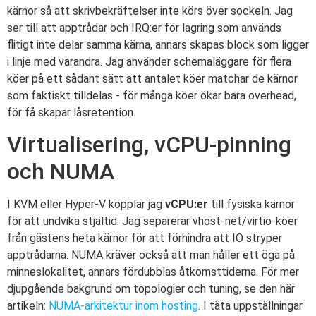
kärnor så att skrivbekräftelser inte körs över sockeln. Jag
ser till att apptrådar och IRQ:er för lagring som används
flitigt inte delar samma kärna, annars skapas block som ligger
i linje med varandra. Jag använder schemaläggare för flera
köer på ett sådant sätt att antalet köer matchar de kärnor
som faktiskt tilldelas - för många köer ökar bara overhead,
för få skapar låsretention.
Virtualisering, vCPU-pinning
och NUMA
I KVM eller Hyper-V kopplar jag
vCPU:er
till fysiska kärnor
för att undvika stjältid. Jag separerar vhost-net/virtio-köer
från gästens heta kärnor för att förhindra att IO stryper
apptrådarna. NUMA kräver också att man håller ett öga på
minneslokalitet, annars fördubblas åtkomsttiderna. För mer
djupgående bakgrund om topologier och tuning, se den här
artikeln:
NUMA-arkitektur inom hosting
. I täta uppställningar