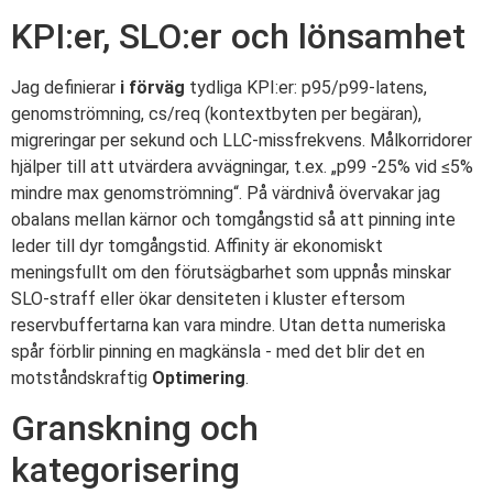
KPI:er, SLO:er och lönsamhet
Jag definierar
i förväg
tydliga KPI:er: p95/p99-latens,
genomströmning, cs/req (kontextbyten per begäran),
migreringar per sekund och LLC-missfrekvens. Målkorridorer
hjälper till att utvärdera avvägningar, t.ex. „p99 -25% vid ≤5%
mindre max genomströmning“. På värdnivå övervakar jag
obalans mellan kärnor och tomgångstid så att pinning inte
leder till dyr tomgångstid. Affinity är ekonomiskt
meningsfullt om den förutsägbarhet som uppnås minskar
SLO-straff eller ökar densiteten i kluster eftersom
reservbuffertarna kan vara mindre. Utan detta numeriska
spår förblir pinning en magkänsla - med det blir det en
motståndskraftig
Optimering
.
Granskning och
kategorisering