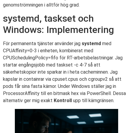
genomströmningen i alltför hög grad.
systemd, taskset och
Windows: Implementering
För permanenta tjänster använder jag
systemd
med
CPUAffinity=0-3 i enheten, kombinerat med
CPUSchedulingPolicy=fifo för RT-arbetsbelastningar. Jag
startar engångsjobb med taskset -c 4-7 så att
säkerhetskopior inte sparkar in i heta cacheminnen. Jag
kapslar in containrar via cpuset.cpus och cgroupv2 så att
pods får sina fasta kärnor. Under Windows ställer jag in
ProcessorAffinity till en bitmask hex via PowerShell. Dessa
alternativ ger mig exakt
Kontroll
upp till kärngränsen.