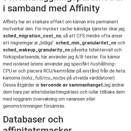
i samband med Affinity
Affinity har en starkare effekt om kärnan inte permanent
motverkar den. För mycket cache-känsliga tjänster ökar jag
sched_migration_cost_ns
, så att CFS mindre ofta anser
att migreringar är „billiga“.
sched_min_granularitet_ns
och
sched_wakeup_granularity_ns
påverka tidsintervall och
förköpsbeteende; här använder jag A/B-tester. För kärnor
med isolerad latens använder jag specifikt
hushållning
-
CPU:er och placera RCU/kerntrådar på avstånd från de heta
kärnorna (nohz_full/rcu_nocbs på utvalda värddatorer).
Dessa åtgärder är
beroende av sammanhanget
Jag ändrar
dem bara per arbetsbelastningsklass och rullar tillbaka dem
med noggrann övervakning om variansen eller
genomströmningen försämras.
Databaser och
affinitetsmasker