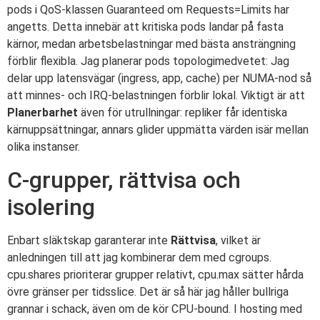
pods i QoS-klassen Guaranteed om Requests=Limits har
angetts. Detta innebär att kritiska pods landar på fasta
kärnor, medan arbetsbelastningar med bästa ansträngning
förblir flexibla. Jag planerar pods topologimedvetet: Jag
delar upp latensvägar (ingress, app, cache) per NUMA-nod så
att minnes- och IRQ-belastningen förblir lokal. Viktigt är att
Planerbarhet
även för utrullningar: repliker får identiska
kärnuppsättningar, annars glider uppmätta värden isär mellan
olika instanser.
C-grupper, rättvisa och
isolering
Enbart släktskap garanterar inte
Rättvisa
, vilket är
anledningen till att jag kombinerar dem med cgroups.
cpu.shares prioriterar grupper relativt, cpu.max sätter hårda
övre gränser per tidsslice. Det är så här jag håller bullriga
grannar i schack, även om de kör CPU-bound. I hosting med