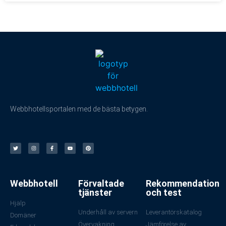
Webbhotellsportalen med de bästa betygen.
Webbhotell
Förvaltade
Rekommendation
tjänster
och test
Hjälp
Underhåll av servern
Leverantörskatalog
Domäner
Övervakning
Jämförelse av