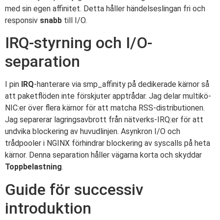
med sin egen affinitet. Detta håller händelseslingan fri och
responsiv
snabb
till I/O.
IRQ-styrning och I/O-
separation
I pin
IRQ
-hanterare via smp_affinity på dedikerade kärnor så
att paketflöden inte förskjuter apptrådar. Jag delar multikö-
NIC:er över flera kärnor för att matcha RSS-distributionen.
Jag separerar lagringsavbrott från nätverks-IRQ:er för att
undvika blockering av huvudlinjen. Asynkron I/O och
trådpooler i NGINX förhindrar blockering av syscalls på heta
kärnor. Denna separation håller vägarna korta och skyddar
Toppbelastning
.
Guide för successiv
introduktion