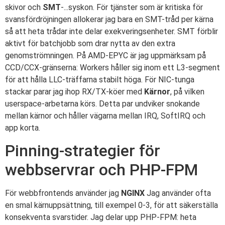
skivor och
SMT
-...syskon. För tjänster som är kritiska för
svansfördröjningen allokerar jag bara en SMT-tråd per kärna
så att heta trådar inte delar exekveringsenheter. SMT förblir
aktivt för batchjobb som drar nytta av den extra
genomströmningen. På AMD-EPYC är jag uppmärksam på
CCD/CCX-gränserna: Workers håller sig inom ett L3-segment
för att hålla LLC-träffarna stabilt höga. För NIC-tunga
stackar parar jag ihop RX/TX-köer med
Kärnor
, på vilken
userspace-arbetarna körs. Detta par undviker snokande
mellan kärnor och håller vägarna mellan IRQ, SoftIRQ och
app korta.
Pinning-strategier för
webbservrar och PHP-FPM
För webbfrontends använder jag
NGINX
Jag använder ofta
en smal kärnuppsättning, till exempel 0-3, för att säkerställa
konsekventa svarstider. Jag delar upp PHP-FPM: heta