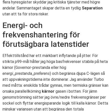
flera hyresgäster skyddar jag kritiska tjänster med högre
andelar. Sammantaget skapar detta en tydlig
Separation
utan att ta för stora risker.
Energi- och
frekvenshantering för
förutsägbara latenstider
Effekttillstånd har ett märkbart inflytande på jitter. För
strikta p99-mål håller jag höga basfrekvenser stabila på heta
kärnor (Governor-prestanda eller hög
energi_prestanda_preferens
) och begränsa djupa C-lägen så
att uppvakningstiderna inte dominerar. Jag använder Turbo
med måtta: enskilda trådar gynnas, men termiska gränser kan
orsaka parallellkörning
kärnor
gasen i botten. För jämn
genomströmning sätter jag övre/nedre frekvensgränser per
sockel och flyttar energisparande logik till kalla kärnor. Detta
minskar variansen utan att begränsa den totala