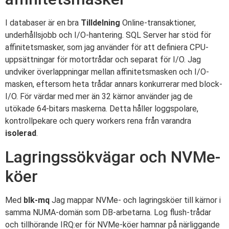
I databaser är en bra
Tilldelning
Online-transaktioner,
underhållsjobb och I/O-hantering. SQL Server har stöd för
affinitetsmasker, som jag använder för att definiera CPU-
uppsättningar för motortrådar och separat för I/O. Jag
undviker överlappningar mellan affinitetsmasken och I/O-
masken, eftersom heta trådar annars konkurrerar med block-
I/O. För värdar med mer än 32 kärnor använder jag de
utökade 64-bitars maskerna. Detta håller loggspolare,
kontrollpekare och query workers rena från varandra
isolerad
.
Lagringssökvägar och NVMe-
köer
Med
blk-mq
Jag mappar NVMe- och lagringsköer till kärnor i
samma NUMA-domän som DB-arbetarna. Log flush-trådar
och tillhörande IRQ:er för NVMe-köer hamnar på närliggande