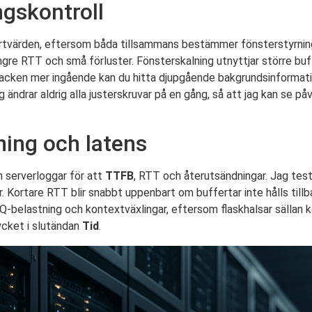
gskontroll
rtvärden, eftersom båda tillsammans bestämmer fönsterstyrni
re RTT och små förluster. Fönsterskalning utnyttjar större buff
 stacken mer ingående kan du hitta djupgående bakgrundsinformatio
ag ändrar aldrig alla justerskruvar på en gång, så att jag kan se på
ing och latens
ch serverloggar för att
TTFB
, RTT och återutsändningar. Jag testa
er. Kortare RTT blir snabbt uppenbart om buffertar inte hålls til
-belastning och kontextväxlingar, eftersom flaskhalsar sällan k
ycket i slutändan
Tid
.