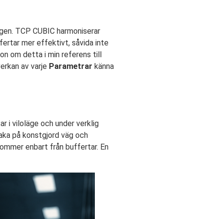
ngen. TCP CUBIC harmoniserar
ertar mer effektivt, såvida inte
n om detta i min referens till
verkan av varje
Parametrar
känna
r i viloläge och under verklig
lbaka på konstgjord väg och
ommer enbart från buffertar. En