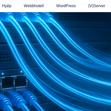
Hjälp
Webbhotell
WordPress
(v)Server