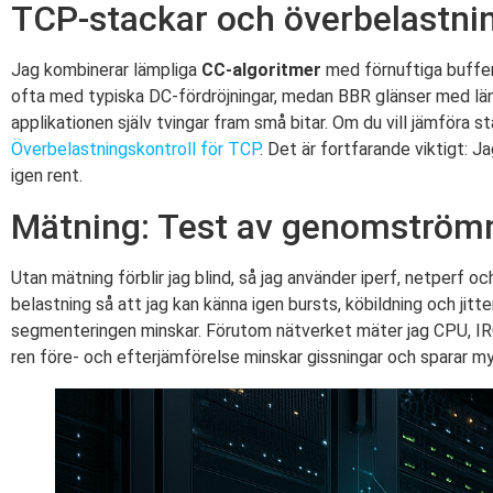
TCP-stackar och överbelastnin
Jag kombinerar lämpliga
CC-algoritmer
med förnuftiga buffe
ofta med typiska DC-fördröjningar, medan BBR glänser med läng
applikationen själv tvingar fram små bitar. Om du vill jämföra
Överbelastningskontroll för TCP
. Det är fortfarande viktigt: J
igen rent.
Mätning: Test av genomströmn
Utan mätning förblir jag blind, så jag använder iperf, netperf o
belastning så att jag kan känna igen bursts, köbildning och jitt
segmenteringen minskar. Förutom nätverket mäter jag CPU, IRQ
ren före- och efterjämförelse minskar gissningar och sparar m