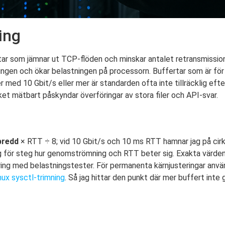
ing
ar som jämnar ut TCP-flöden och minskar antalet retransmissio
ngen och ökar belastningen på processorn. Buffertar som är fö
ter med 10 Gbit/s eller mer är standarden ofta inte tillräcklig e
ilket mätbart påskyndar överföringar av stora filer och API-svar.
bredd
× RTT ÷ 8; vid 10 Gbit/s och 10 ms RTT hamnar jag på cirka
eg för steg hur genomströmning och RTT beter sig. Exakta värden
dring med belastningstester. För permanenta kärnjusteringar använ
nux sysctl-trimning
. Så jag hittar den punkt där mer buffert inte