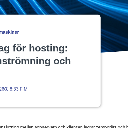
 maskiner
ag för hosting:
mströmning och
s
26
8:33 F M
nslutning mellan appservern och klienten lagrar temporärt och