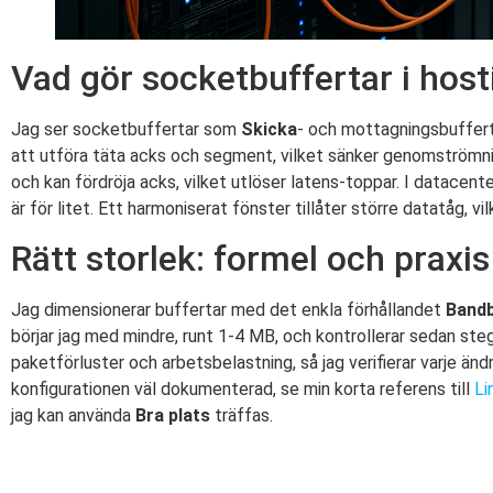
Vad gör socketbuffertar i host
Jag ser socketbuffertar som
Skicka
- och mottagningsbuffert
att utföra täta acks och segment, vilket sänker genomströmni
och kan fördröja acks, vilket utlöser latens-toppar. I datacen
är för litet. Ett harmoniserat fönster tillåter större datatåg, v
Rätt storlek: formel och praxis
Jag dimensionerar buffertar med det enkla förhållandet
Band
börjar jag med mindre, runt 1-4 MB, och kontrollerar sedan st
paketförluster och arbetsbelastning, så jag verifierar varje än
konfigurationen väl dokumenterad, se min korta referens till
Li
jag kan använda
Bra plats
träffas.