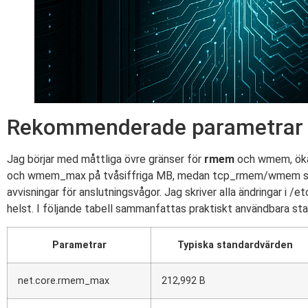
Rekommenderade parametrar o
Jag börjar med måttliga övre gränser för
rmem
och wmem, öka 
och wmem_max på tvåsiffriga MB, medan tcp_rmem/wmem styr
avvisningar för anslutningsvågor. Jag skriver alla ändringar i /
helst. I följande tabell sammanfattas praktiskt användbara st
Parametrar
Typiska standardvärden
net.core.rmem_max
212,992 B