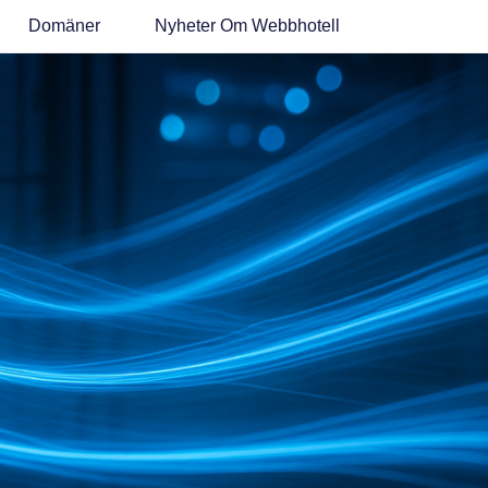
Domäner
Nyheter Om Webbhotell