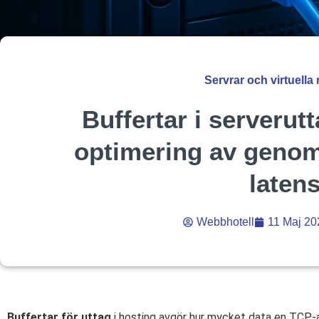
Servrar och virtuella
Buffertar i serverutt
optimering av geno
laten
Webbhotell
11 Maj 20
Buffertar för uttag
i hosting avgör hur mycket data en TCP-a