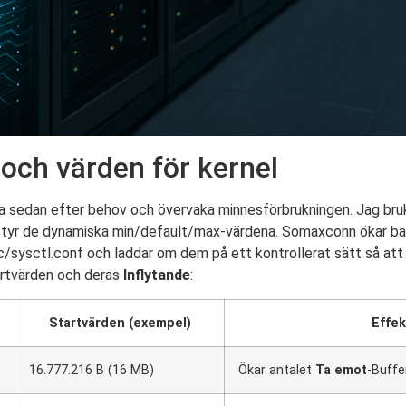
ch värden för kernel
sedan efter behov och övervaka minnesförbrukningen. Jag bruk
 de dynamiska min/default/max-värdena. Somaxconn ökar bac
etc/sysctl.conf och laddar om dem på ett kontrollerat sätt så att j
artvärden och deras
Inflytande
:
Startvärden (exempel)
Effek
16.777.216 B (16 MB)
Ökar antalet
Ta emot
-Buffe