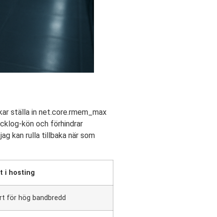
ar ställa in net.core.rmem_max
klog-kön och förhindrar
ag kan rulla tillbaka när som
t i hosting
rt för hög bandbredd