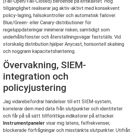
(Fail-Open/Fail-Closed) beroende på kritikalitet. Hög
tillgänglighet realiserar jag aktiv-aktivt med konsekvent
policy-lagring, hälsokontroller och automatisk failover.
Blue/Green- eller Canary-distributioner för
regeluppdateringar minimerar risken, samtidigt som
underhållsfönster och återställningsvägar fastställs. Vid
storskalig distribution hjälper Anycast, horisontell skalning
och noggrann kapacitetshantering.
Övervakning, SIEM-
integration och
policyjustering
Jag vidarebefordrar händelser till ett SIEM-system,
korrelerar dem med data från slutpunkter och identiteter
och får på så sätt tillförlitliga indikatorer på attacker.
Instrumentpaneler
visar mig latens, felfrekvenser,
blockerade förfrågningar och misstänkta slutpunkter. Utifrån