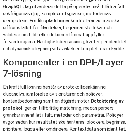
GraphQL
Jag utvärderar detta på operativ nivå: tillåtna fält,
sökfrågornas djup, komplexitetsgränser, metodernas
idempotens. För filuppladdningar kontrollerar jag magiska
siffror istället för filändelser, begränsar storlekar och
validerar om bild- eller dokumentformat uppfyller
förväntningarna. Hastighetsbegränsning, kvoter per identitet
och dynamisk strypning vid avvikelser kompletterar skyddet.
Komponenter i en DPI-/Layer
7-lösning
En kraftfull lösning består av protokolligenkänning,
djupanalys, jämförelse av signaturer och policyer,
kontextbedömning samt en åtgärdsmotor.
Detektering av
protokoll
ger en tillförlitlig matchning, medan parsers
granskar innehållet i fält, metoder och parametrar. Policyer
avgör sedan hur resultatet ska hanteras: blockera, begränsa,
prioritera, logga eller omdirigera. Kontextdata som identitet,