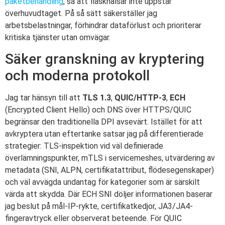
paketbehandling
, så att flaskhalsar inte uppstår
överhuvudtaget. På så sätt säkerställer jag
arbetsbelastningar, förhindrar dataförlust och prioriterar
kritiska tjänster utan omvägar.
Säker granskning av kryptering
och moderna protokoll
Jag tar hänsyn till att
TLS 1.3
,
QUIC/HTTP-3
,
ECH
(Encrypted Client Hello) och DNS över HTTPS/QUIC
begränsar den traditionella DPI avsevärt. Istället för att
avkryptera utan eftertanke satsar jag på differentierade
strategier: TLS-inspektion vid väl definierade
överlämningspunkter, mTLS i servicemeshes, utvärdering av
metadata (SNI, ALPN, certifikatattribut, flödesegenskaper)
och väl avvägda undantag för kategorier som är särskilt
värda att skydda. Där ECH SNI döljer informationen baserar
jag beslut på mål-IP-rykte, certifikatkedjor, JA3/JA4-
fingeravtryck eller observerat beteende. För QUIC