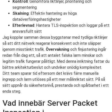
Kontroll
: Genomföra riktlinjer, prioritering och
segmentering
Skalning
: Effektiv hantering av höga
dataöverföringshastigheter
Efterlevnad
: Hantera TLS-inspektion och loggar på ett
ansvarsfullt sätt
Jag kopplar samman dessa byggstenar med tydliga riktlinjer
så att ditt nätverk reagerar konsekvent och inte släpper
igenom misstänkt trafik.
Övervakning
och finjustering ingår
redan från dag ett, så att antalet falska larm minskar och
legitim trafik fungerar pålitligt. Med denna inriktning fattar du
bättre arkitekturbeslut och undviker onödig komplexitet.
Ditt team sparar tid eftersom det krävs färre manuella
ingrepp och larm utlöses på ett mer målinriktat sätt. På så
sätt uppnår du säkerhetsnivå, prestanda och spårbarhet i ett
enda steg.
Vad innebär Server Packet