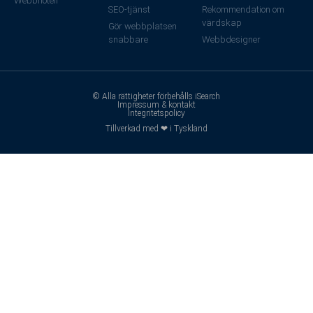
Webbhotell
SEO-tjänst
Rekommendation om
värdskap
Gör webbplatsen
snabbare
Webbdesigner
© Alla rättigheter förbehålls iSearch
Impressum & kontakt
Integritetspolicy
Tillverkad med ❤ i Tyskland