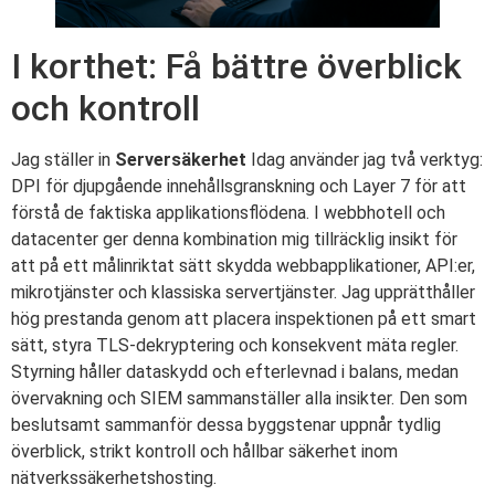
I korthet: Få bättre överblick
och kontroll
Jag ställer in
Serversäkerhet
Idag använder jag två verktyg:
DPI för djupgående innehållsgranskning och Layer 7 för att
förstå de faktiska applikationsflödena. I webbhotell och
datacenter ger denna kombination mig tillräcklig insikt för
att på ett målinriktat sätt skydda webbapplikationer, API:er,
mikrotjänster och klassiska servertjänster. Jag upprätthåller
hög prestanda genom att placera inspektionen på ett smart
sätt, styra TLS-dekryptering och konsekvent mäta regler.
Styrning håller dataskydd och efterlevnad i balans, medan
övervakning och SIEM sammanställer alla insikter. Den som
beslutsamt sammanför dessa byggstenar uppnår tydlig
överblick, strikt kontroll och hållbar säkerhet inom
nätverkssäkerhetshosting.