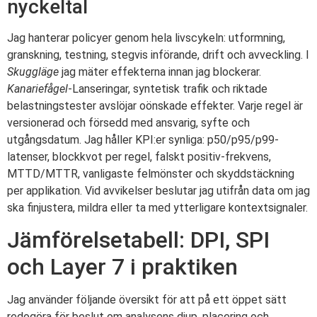
nyckeltal
Jag hanterar policyer genom hela livscykeln: utformning,
granskning, testning, stegvis införande, drift och avveckling. I
Skuggläge
jag mäter effekterna innan jag blockerar.
Kanariefågel
-Lanseringar, syntetisk trafik och riktade
belastningstester avslöjar oönskade effekter. Varje regel är
versionerad och försedd med ansvarig, syfte och
utgångsdatum. Jag håller KPI:er synliga: p50/p95/p99-
latenser, blockkvot per regel, falskt positiv-frekvens,
MTTD/MTTR, vanligaste felmönster och skyddstäckning
per applikation. Vid avvikelser beslutar jag utifrån data om jag
ska finjustera, mildra eller ta med ytterligare kontextsignaler.
Jämförelsetabell: DPI, SPI
och Layer 7 i praktiken
Jag använder följande översikt för att på ett öppet sätt
redogöra för beslut om analysens djup, placering och