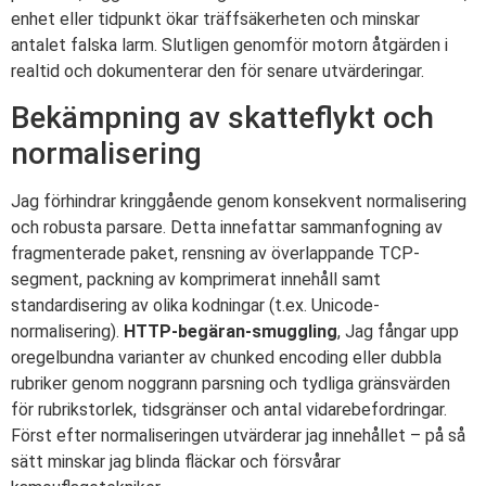
enhet eller tidpunkt ökar träffsäkerheten och minskar
antalet falska larm. Slutligen genomför motorn åtgärden i
realtid och dokumenterar den för senare utvärderingar.
Bekämpning av skatteflykt och
normalisering
Jag förhindrar kringgående genom konsekvent normalisering
och robusta parsare. Detta innefattar sammanfogning av
fragmenterade paket, rensning av överlappande TCP-
segment, packning av komprimerat innehåll samt
standardisering av olika kodningar (t.ex. Unicode-
normalisering).
HTTP-begäran-smuggling
, Jag fångar upp
oregelbundna varianter av chunked encoding eller dubbla
rubriker genom noggrann parsning och tydliga gränsvärden
för rubrikstorlek, tidsgränser och antal vidarebefordringar.
Först efter normaliseringen utvärderar jag innehållet – på så
sätt minskar jag blinda fläckar och försvårar