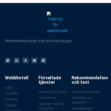
Webbhotellsportalen med de bästa betygen.
Webbhotell
Förvaltade
Rekommendation
tjänster
och test
Hjälp
Underhåll av servern
Leverantörskatalog
Domäner
Övervakning
Jämförelse av
E-handel
webbhotell
Uppdateringar av
(v)Server
Wordpress
Hastighetstest