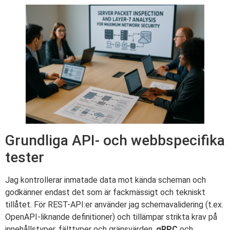
Grundliga API- och webbspecifika
tester
Jag kontrollerar inmatade data mot kända scheman och
godkänner endast det som är fackmässigt och tekniskt
tillåtet. För REST-API:er använder jag schemavalidering (t.ex.
OpenAPI-liknande definitioner) och tillämpar strikta krav på
innehållstyper, fälttyper och gränsvärden.
gRPC
och