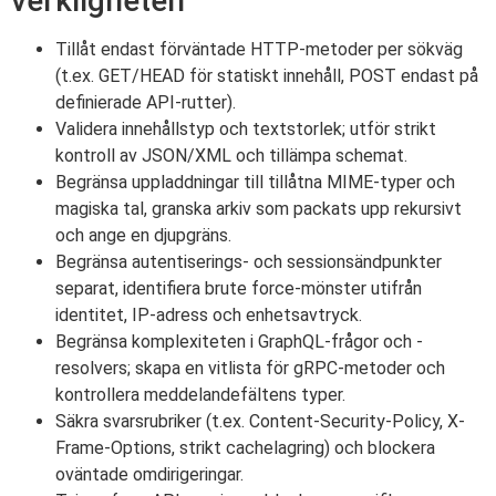
verkligheten
Tillåt endast förväntade HTTP-metoder per sökväg
(t.ex. GET/HEAD för statiskt innehåll, POST endast på
definierade API-rutter).
Validera innehållstyp och textstorlek; utför strikt
kontroll av JSON/XML och tillämpa schemat.
Begränsa uppladdningar till tillåtna MIME-typer och
magiska tal, granska arkiv som packats upp rekursivt
och ange en djupgräns.
Begränsa autentiserings- och sessionsändpunkter
separat, identifiera brute force-mönster utifrån
identitet, IP-adress och enhetsavtryck.
Begränsa komplexiteten i GraphQL-frågor och -
resolvers; skapa en vitlista för gRPC-metoder och
kontrollera meddelandefältens typer.
Säkra svarsrubriker (t.ex. Content-Security-Policy, X-
Frame-Options, strikt cachelagring) och blockera
oväntade omdirigeringar.