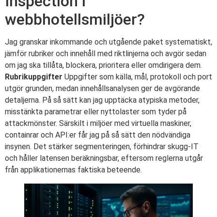
Inspection i
webbhotellsmiljöer?
Jag granskar inkommande och utgående paket systematiskt,
jämför rubriker och innehåll med riktlinjerna och avgör sedan
om jag ska tillåta, blockera, prioritera eller omdirigera dem.
Rubrikuppgifter
Uppgifter som källa, mål, protokoll och port
utgör grunden, medan innehållsanalysen ger de avgörande
detaljerna. På så sätt kan jag upptäcka atypiska metoder,
misstänkta parametrar eller nyttolaster som tyder på
attackmönster. Särskilt i miljöer med virtuella maskiner,
containrar och API:er får jag på så sätt den nödvändiga
insynen. Det stärker segmenteringen, förhindrar skugg-IT
och håller latensen beräkningsbar, eftersom reglerna utgår
från applikationernas faktiska beteende.