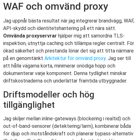
WAF och omvänd proxy
Jag uppnår bästa resultat när jag integrerar brandvägg, WAF,
API-skydd och identitetshantering på ett nära sätt.
Omvända proxyservrar
hjälper mig att samordna TLS-
inspektion, utnyttja caching och tillämpa regler centralt. För
ökad säkerhet och prestanda lönar det sig att titta närmare
på en genomtänkt
Arkitektur för omvänd proxy
. Jag ser till
att hålla vägarna korta, minimerar onödiga hopp och
dokumenterar varje komponent. Denna tydlighet minskar
driftskostnaderna och underlättar framtida utbyggnader.
Driftsmodeller och hög
tillgänglighet
Jag skiljer mellan inline-gateways (blockering i realtid) och
out-of-band-sensorer (detektering/larm), kombinerar båda
för djup och motståndskraft och planerar bypass-alternativ