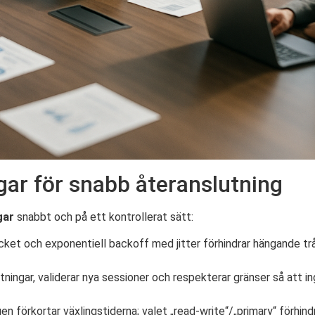
ngar för snabb återanslutning
gar
snabbt och på ett kontrollerat sätt:
cket och exponentiell backoff med jitter förhindrar hängande tr
tningar, validerar nya sessioner och respekterar gränser så att i
n förkortar växlingstiderna; valet „read-write“/„primary“ förhindrar