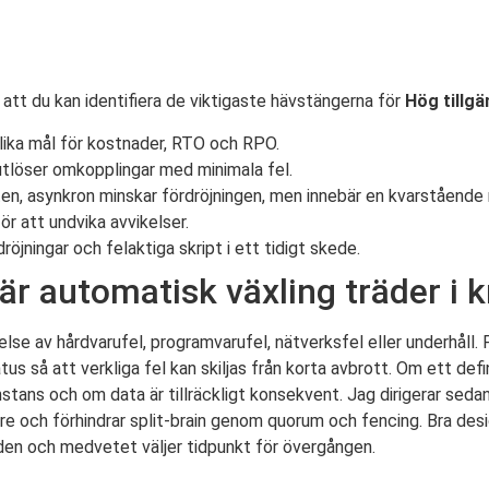
tt du kan identifiera de viktigaste hävstängerna för
Hög tillgä
olika mål för kostnader, RTO och RPO.
 utlöser omkopplingar med minimala fel.
en, asynkron minskar fördröjningen, men innebär en kvarstående r
r att undvika avvikelser.
öjningar och felaktiga skript i ett tidigt skede.
är automatisk växling träder i k
else av hårdvarufel, programvarufel, nätverksfel eller underhåll
tus så att verkliga fel kan skiljas från korta avbrott. Om ett def
stans och om data är tillräckligt konsekvent. Jag dirigerar sedan 
are och förhindrar split-brain genom quorum och fencing. Bra des
nden och medvetet väljer tidpunkt för övergången.