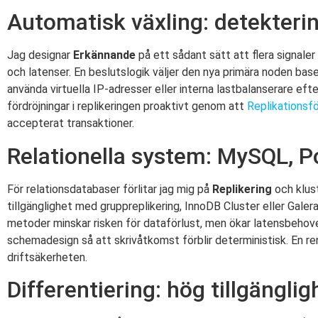
Automatisk växling: detekterin
Jag designar
Erkännande
på ett sådant sätt att flera signaler 
och latenser. En beslutslogik väljer den nya primära noden base
använda virtuella IP-adresser eller interna lastbalanserare eft
fördröjningar i replikeringen proaktivt genom att
Replikationsfö
accepterat transaktioner.
Relationella system: MySQL, P
För relationsdatabaser förlitar jag mig på
Replikering
och klus
tillgänglighet med gruppreplikering, InnoDB Cluster eller Ga
metoder minskar risken för dataförlust, men ökar latensbehovet
schemadesign så att skrivåtkomst förblir deterministisk. En r
driftsäkerheten.
Differentiering: hög tillgängli