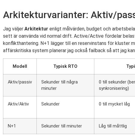
Arkitekturvarianter: Aktiv/pass
Jag väljer
Arkitektur
enligt målvärden, budget och arbetsbelastn
sett är oanvända vid normal drift. Active/Active fördelar belast
konflikthantering. N+1 lägger till en reservinstans för kluste
affärskritiska system planerar jag också failback så att jag kan
Modell
Typisk RTO
Typ
Aktiv/passiv
Sekunder till några
0 till sekunder (b
minuter
synkronisering)
Aktiv/Aktiv
Sekunder
0 till mycket låg
N+1
Sekunder till minuter
Låg till måttlig