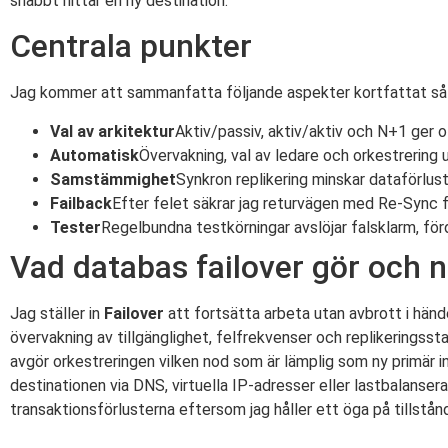
snabbt hittar en ny destination.
Centrala punkter
Jag kommer att sammanfatta följande aspekter kortfattat så a
Val av arkitektur
Aktiv/passiv, aktiv/aktiv och N+1 ger 
Automatisk
Övervakning, val av ledare och orkestrering
Samstämmighet
Synkron replikering minskar dataförlust
Failback
Efter felet säkrar jag returvägen med Re-Sync fö
Tester
Regelbundna testkörningar avslöjar falsklarm, fördr
Vad databas failover gör och n
Jag ställer in
Failover
att fortsätta arbeta utan avbrott i händ
övervakning av tillgänglighet, felfrekvenser och replikeringssta
avgör orkestreringen vilken nod som är lämplig som ny primär in
destinationen via DNS, virtuella IP-adresser eller lastbalanser
transaktionsförlusterna eftersom jag håller ett öga på tillstå