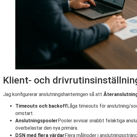
Klient- och drivrutinsinställni
Jag konfigurerar anslutningshanteringen så att
Återanslutnin
Timeouts och backoff
Låga timeouts för anslutning/so
omstart.
Anslutningspooler
Pooler avvisar snabbt felaktiga anslu
överbelastar den nya primära.
DSN med flera värdar
Flera målnoder i anslutningsstränge