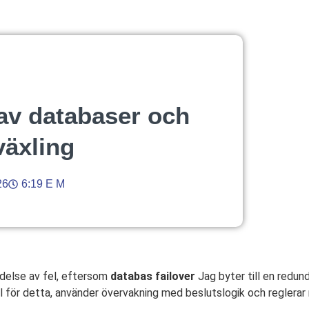
r av databaser och
växling
26
6:19 E M
ndelse av fel, eftersom
databas failover
Jag byter till en redun
 för detta, använder övervakning med beslutslogik och reglerar 