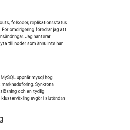
eouts, felkoder, replikationsstatus
 För omdirigering föredrar jag att
onsändringar. Jag hanterar
yta till noder som ännu inte har
s. MySQL uppnår mysql hög
k marknadsföring. Synkrona
tlösning och en tydlig
 klusterväxling avgör i slutändan
g