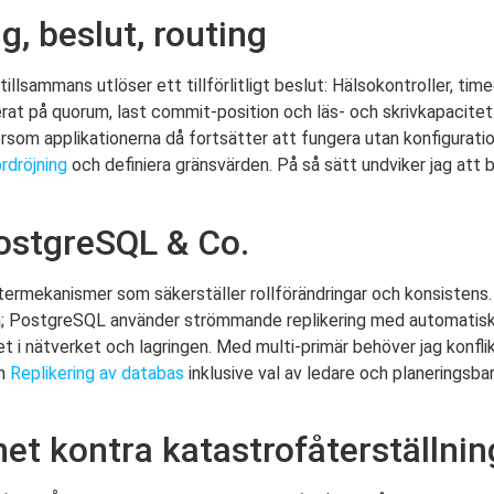
g, beslut, routing
tillsammans utlöser ett tillförlitligt beslut: Hälsokontroller, tim
rat på quorum, last commit-position och läs- och skrivkapacitet.
ersom applikationerna då fortsätter att fungera utan konfigurati
rdröjning
och definiera gränsvärden. På så sätt undviker jag att b
ostgreSQL & Co.
termekanismer som säkerställer rollförändringar och konsisten
lera; PostgreSQL använder strömmande replikering med automatis
 i nätverket och lagringen. Med multi-primär behöver jag konflik
en
Replikering av databas
inklusive val av ledare och planeringsbar
ghet kontra katastrofåterställnin