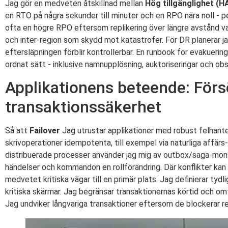
Jag gör en medveten åtskillnad mellan
Hög tillgänglighet (H
en RTO på några sekunder till minuter och en RPO nära noll - pe
ofta en högre RPO eftersom replikering över längre avstånd vanl
och inter-region som skydd mot katastrofer. För DR planerar j
eftersläpningen förblir kontrollerbar. En runbook för evakuerin
ordnat sätt - inklusive namnupplösning, auktoriseringar och ob
Applikationens beteende: Förs
transaktionssäkerhet
Så att
Failover
Jag utrustar applikationer med robust felhanter
skrivoperationer idempotenta, till exempel via naturliga affärs
distribuerade processer använder jag mig av outbox/saga-mönst
händelser och kommandon en rollförändring. Där konflikter kan 
medvetet kritiska vägar till en primär plats. Jag definierar tydl
kritiska skärmar. Jag begränsar transaktionernas körtid och o
Jag undviker långvariga transaktioner eftersom de blockerar rep