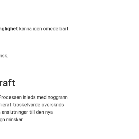
nglighet
känna igen omedelbart.
isk.
raft
. Processen inleds med noggrann
inierat tröskelvärde överskrids
anslutningar till den nya
ign minskar