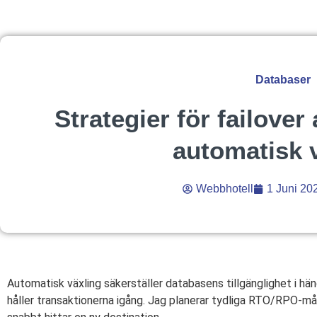
Databaser
Strategier för failove
automatisk 
Webbhotell
1 Juni 20
Automatisk växling säkerställer databasens tillgänglighet i hä
håller transaktionerna igång. Jag planerar tydliga RTO/RPO-mål