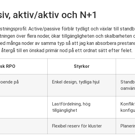
iv, aktiv/aktiv och N+1
ingsprofil. Active/passive förblir tydligt och växlar till standby
ningen över flera noder, ökar tillgängligheten och skalbarheten o
r med många noder av samma typ så att jag kan absorbera prestand
 återgå till en önskad primär nod på ett ordnat sätt efter felet.
isk RPO
Styrkor
eroende på
Enkel design, tydliga hjul
Standby
oanvän
Lastfördelning, hög
Konflik
tillgänglighet
konfigu
Flexibel reserv för kluster
Planeri