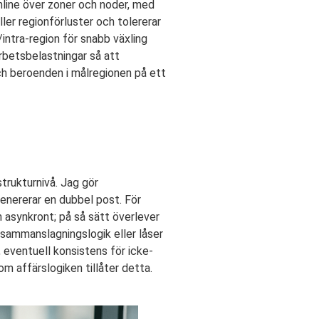
online över zoner och noder, med
ler regionförluster och tolererar
/intra-region för snabb växling
rbetsbelastningar så att
och beroenden i målregionen på ett
trukturnivå. Jag gör
genererar en dubbel post. För
 asynkront; på så sätt överlever
 sammanslagningslogik eller låser
n, eventuell konsistens för icke-
m affärslogiken tillåter detta.