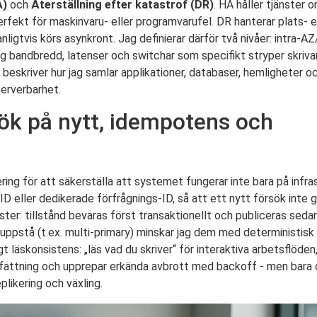
A)
och
Återställning efter katastrof (DR)
. HA håller tjänster 
rfekt för maskinvaru- eller programvarufel. DR hanterar plats- el
igtvis körs asynkront. Jag definierar därför två nivåer: intra-AZ
ag bandbredd, latenser och switchar som specifikt stryper skriva
g beskriver hur jag samlar applikationer, databaser, hemligheter 
serverbarhet.
ök på nytt, idempotens och
ing för att säkerställa att systemet fungerar inte bara på infras
-ID eller dedikerade förfrågnings-ID, så att ett nytt försök inte 
er: tillstånd bevaras först transaktionellt och publiceras sedan
uppstå (t.ex. multi-primary) minskar jag dem med deterministisk
igt läskonsistens: „läs vad du skriver“ för interaktiva arbetsflöde
mfattning och upprepar erkända avbrott med backoff - men bara o
likering och växling.