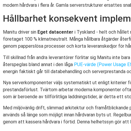
modern hårdvara i flera år. Gamla serverstrukturer ersattes sna
Hållbarhet konsekvent imple
Manitu driver sin
Eget datacenter
i Tyskland - helt och hålle
företaget 100 % klimatneutralt. Många hållbara åtgärder återf
genom papperslösa processer och korta leveranskedjor för h
Till skillnad från andra leverantörer förlitar sig Manitu inte bar
återspeglas bland annat i den låga
PUE-värde (Power Usage Ef
energin faktiskt går till databehandling och serverprestanda oc
Nya serverkomponenter väljs systematiskt ut enligt kriterier f
prestandaförlust. Tvärtom arbetar moderna komponenter ofta m
som är beroende av tillförlitliga laddningstider, är detta ett sto
Med miljövänlig drift, slimmad arkitektur och framåtblickande p
används så länge som möjligt innan hårdvaran byts ut. Regelbun
genom att kassera hårdvara i förtid. Denna helhetssyn gör att M