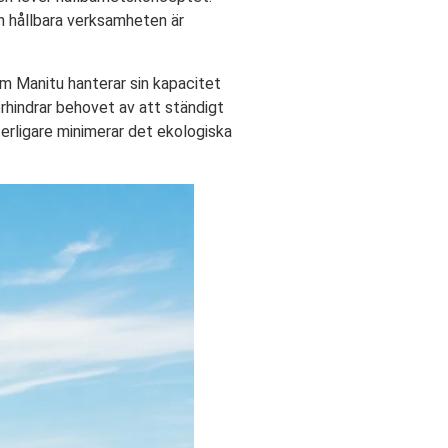
n hållbara verksamheten är
om Manitu hanterar sin kapacitet
örhindrar behovet av att ständigt
terligare minimerar det ekologiska