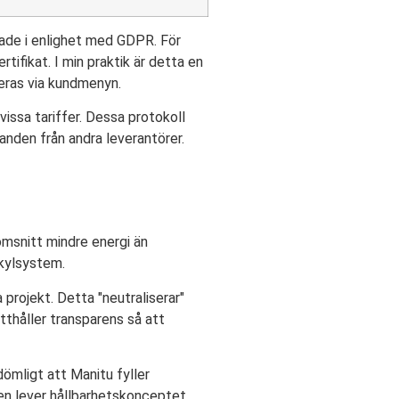
rade i enlighet med GDPR. För
ifikat. I min praktik är detta en
seras via kundmenyn.
ssa tariffer. Dessa protokoll
anden från andra leverantörer.
omsnitt mindre energi än
 kylsystem.
projekt. Detta "neutraliserar"
tthåller transparens så att
dömligt att Manitu fyller
en lever hållbarhetskonceptet.