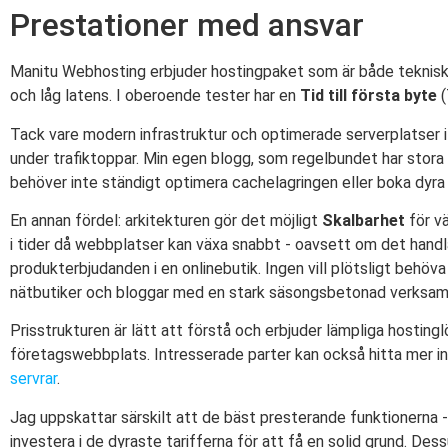
Prestationer med ansvar
Manitu Webhosting erbjuder hostingpaket som är både tekniskt
och låg latens. I oberoende tester har en
Tid till första byte
(
Tack vare modern infrastruktur och optimerade serverplatser i
under trafiktoppar. Min egen blogg, som regelbundet har stora fl
behöver inte ständigt optimera cachelagringen eller boka dyra 
En annan fördel: arkitekturen gör det möjligt
Skalbarhet
för vä
i tider då webbplatser kan växa snabbt - oavsett om det hand
produkterbjudanden i en onlinebutik. Ingen vill plötsligt behöv
nätbutiker och bloggar med en stark säsongsbetonad verksamhet
Prisstrukturen är lätt att förstå och erbjuder lämpliga hosting
företagswebbplats. Intresserade parter kan också hitta mer i
servrar
.
Jag uppskattar särskilt att de bäst presterande funktionerna 
investera i de dyraste tarifferna för att få en solid grund. Des