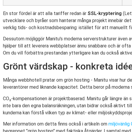
En stor fördel är att alla tariffer redan är
SSL-kryptering
(Let
utvecklare och byråer som hanterar många projekt innebär detta
verklig tids- och kostnadsbesparing: istället för att manuellt 
Dessutom möjliggör Manitu's moderna serverstrukturer även av
hjälper till att leverera webbplatser ännu snabbare och är oft
Om du vill förbättra prestandan ytterligare kan du också akti
Grönt värdskap - konkreta idé
Många webbhotell pratar om grön hosting - Manitu visar hur det
leverantörer med liknande kapacitet. Detta beror på moderna 
CO₂-kompensationen är projektbaserad. Manitu går längre än stan
inte bara den egna balansräkningen, utan bidrar också aktivt ti
kunderna kan förstå vilken typ av klimat- eller miljöskyddsproj
Mer information om detta finns också i artikeln om
miljövänlig
begreppet "grön hosting" med faktiska åtgärder. I samtal med 