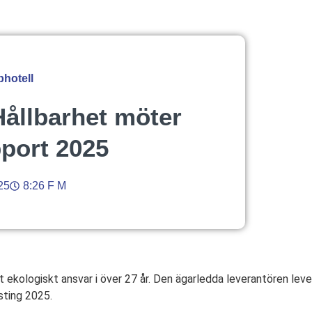
hotell
ållbarhet möter
pport 2025
25
8:26 F M
ekologiskt ansvar i över 27 år. Den ägarledda leverantören leve
sting 2025.