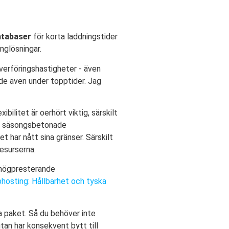
tabaser
för korta laddningstider
nglösningar.
verföringshastigheter - även
ande även under topptider. Jag
bilitet är oerhört viktig, särskilt
ler säsongsbetonade
 har nått sina gränser. Särskilt
esurserna.
n högpresterande
hosting: Hållbarhet och tyska
a paket. Så du behöver inte
utan har konsekvent bytt till