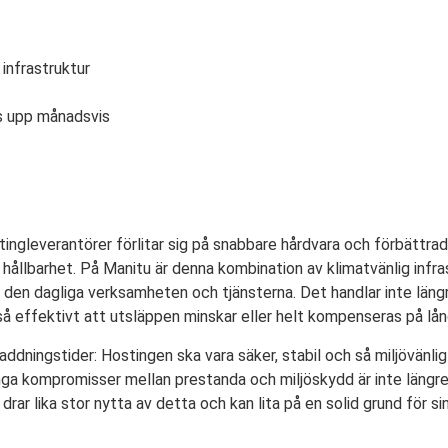
infrastruktur
s upp månadsvis
ingleverantörer förlitar sig på snabbare hårdvara och förbättra
llbarhet. På Manitu är denna kombination av klimatvänlig infras
 den dagliga verksamheten och tjänsterna. Det handlar inte längr
å effektivt att utsläppen minskar eller helt kompenseras på lång
addningstider: Hostingen ska vara säker, stabil och så miljövänli
ånga kompromisser mellan prestanda och miljöskydd är inte läng
drar lika stor nytta av detta och kan lita på en solid grund för si