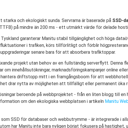
 starka och ekologiskt sunda. Servrarna är baserade på
SSD-da
TTFB) på mindre än 200 ms - ett utmärkt värde för delade hosti
 Tyskland garanterar Manitu stabil tillgänglighet och höga dataö
uktuationer i trafiken, körs tillförlitligt och förblir högprester
uppgraderingar senare bara för att absorbera trafiktoppar.
xande projekt utan behov av en fullständig serverflytt. Denna flexi
lar om innehållsutökningar, marknadsföringskampanjer online el
a hantera driftstopp mitt i en framgångsboom för att webbhotellet
 drar nytta av möjligheten att tillfälligt eller permanent öka r
lösningar beroende på webbprojektet - från en liten blogg till e
nformation om den ekologiska webbplatsen i artikeln
Manitu Web
- som SSD för databaser och webbutrymme - är integrerade i all
sutom har Manitu inte bara nyligen börjat fokusera på hastighet, 