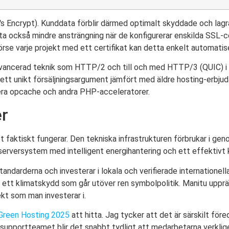
's Encrypt). Kunddata förblir därmed optimalt skyddade och lag
 också mindre ansträngning när de konfigurerar enskilda SSL-cert
förse varje projekt med ett certifikat kan detta enkelt automati
ancerad teknik som HTTP/2 och till och med HTTP/3 (QUIC) i vi
a ett unikt försäljningsargument jämfört med äldre hosting-erbjud
vera opcache och andra PHP-acceleratorer.
er
 faktiskt fungerar. Den tekniska infrastrukturen förbrukar i gen
serversystem med intelligent energihantering och ett effektivt
darderna och investerar i lokala och verifierade internationella 
ll ett klimatskydd som går utöver ren symbolpolitik. Manitu upprä
ekt som man investerar i.
 Green Hosting 2025
att hitta. Jag tycker att det är särskilt före
supportteamet blir det snabbt tydligt att medarbetarna verklig