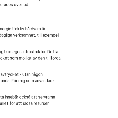
lerades över tid.
nergieffektiv hårdvara är
dagliga verksamhet, till exempel
ligt sin egen infrastruktur. Detta
cket som möjligt av den tillförda
idavtrycket - utan någon
tanda. För mig som användare,
tta innebär också att servrarna
llet för att slösa resurser