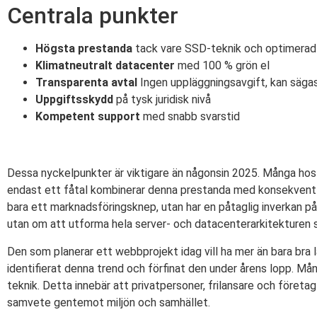
Centrala punkter
Högsta prestanda
tack vare SSD-teknik och optimerad 
Klimatneutralt datacenter
med 100 % grön el
Transparenta avtal
Ingen uppläggningsavgift, kan säga
Uppgiftsskydd
på tysk juridisk nivå
Kompetent support
med snabb svarstid
Dessa nyckelpunkter är viktigare än någonsin 2025. Många host
endast ett fåtal kombinerar denna prestanda med konsekvent hå
bara ett marknadsföringsknep, utan har en påtaglig inverkan på
utan om att utforma hela server- och datacenterarkitekturen s
Den som planerar ett webbprojekt idag vill ha mer än bara bra l
identifierat denna trend och förfinat den under årens lopp. M
teknik. Detta innebär att privatpersoner, frilansare och företag 
samvete gentemot miljön och samhället.