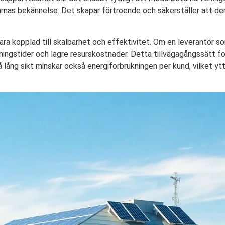
rnas bekännelse. Det skapar förtroende och säkerställer att de
nära kopplad till skalbarhet och effektivitet. Om en leverantör s
dningstider och lägre resurskostnader. Detta tillvägagångssätt f
 lång sikt minskar också energiförbrukningen per kund, vilket yt