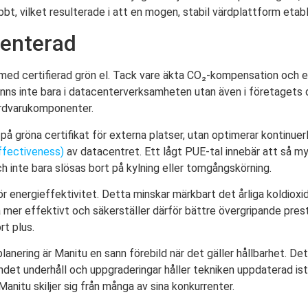
bbt, vilket resulterade i att en mogen, stabil värdplattform etab
menterad
t med certifierad grön el. Tack vare äkta CO₂-kompensation och e
inns inte bara i datacenterverksamheten utan även i företagets 
årdvarukomponenter.
a på gröna certifikat för externa platser, utan optimerar kontinuer
fectiveness)
av datacentret. Ett lågt PUE-tal innebär att så my
h inte bara slösas bort på kylning eller tomgångskörning.
ör energieffektivitet. Detta minskar märkbart det årliga koldiox
er effektivt och säkerställer därför bättre övergripande pres
rt plus.
lanering är Manitu en sann förebild när det gäller hållbarhet. De
det underhåll och uppgraderingar håller tekniken uppdaterad istä
anitu skiljer sig från många av sina konkurrenter.