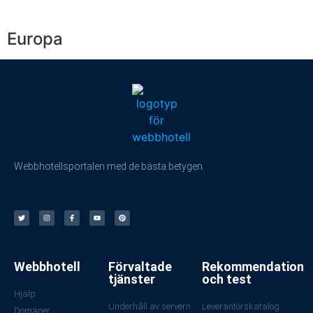
Europa
Webbhotellsportalen med de bästa betygen.
Webbhotell
Förvaltade
Rekommendation
tjänster
och test
Hjälp
Underhåll av servern
Leverantörskatalog
Domäner