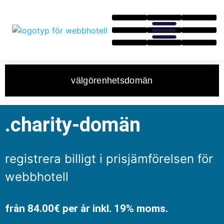
välgörenhetsdomän
.charity-domän
registrera billigt i prisjämförelsen för
webbhotell
från 84.00€ per år inkl. 19% moms.