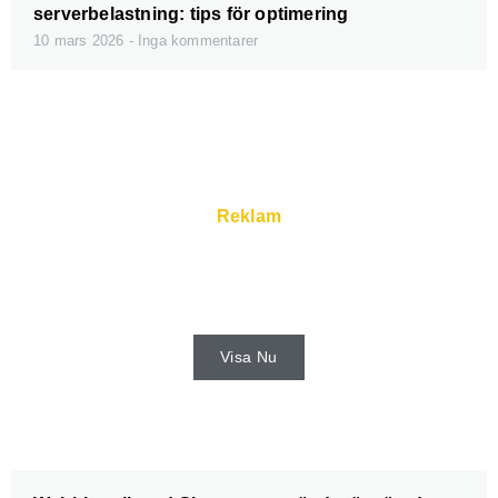
serverbelastning: tips för optimering
10 mars 2026
Inga kommentarer
Reklam
Snabba servrar och super service finns
hos webhoster.
Visa Nu