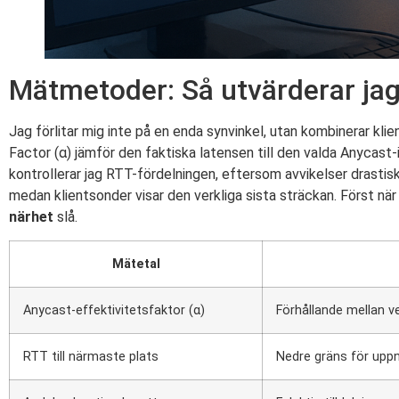
Mätmetoder: Så utvärderar jag
Jag förlitar mig inte på en enda synvinkel, utan kombinerar kli
Factor (α) jämför den faktiska latensen till den valda Anycast-
kontrollerar jag RTT-fördelningen, eftersom avvikelser drastis
medan klientsonder visar den verkliga sista sträckan. Först nä
närhet
slå.
Mätetal
Anycast-effektivitetsfaktor (α)
Förhållande mellan v
RTT till närmaste plats
Nedre gräns för uppn