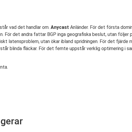
står vad det handlar om.
Anycast
Anländer. För det första domi
 För det andra fattar BGP inga geografiska beslut, utan följer po
atiskt latensproblem, utan ökar ibland spridningen. För det fjä
tår blinda fläckar. För det femte uppstår verklig optimering i s
nta.
ngerar