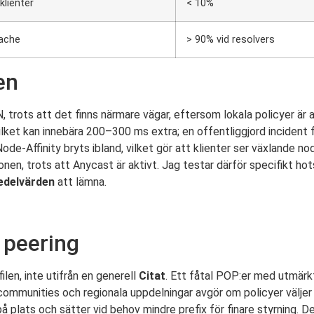
 klienter
< 10%
cache
> 90% vid resolvers
en
SN, trots att det finns närmare vägar, eftersom lokala policyer är
 vilket kan innebära 200–300 ms extra; en offentliggjord incident 
de-Affinity bryts ibland, vilket gör att klienter ser växlande no
nen, trots att Anycast är aktivt. Jag testar därför specifikt ho
delvärden
att lämna.
, peering
len, inte utifrån en generell
Citat
. Ett fåtal POP:er med utmärk
communities och regionala uppdelningar avgör om policyer väljer 
å plats och sätter vid behov mindre prefix för finare styrning. De