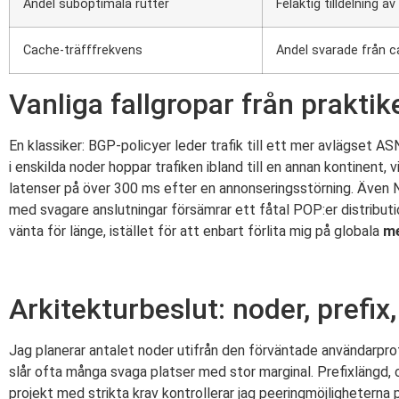
Andel suboptimala rutter
Felaktig tilldelning av
Cache-träfffrekvens
Andel svarade från 
Vanliga fallgropar från praktik
En klassiker: BGP-policyer leder trafik till ett mer avlägset A
i enskilda noder hoppar trafiken ibland till en annan kontinent,
latenser på över 300 ms efter en annonseringsstörning. Även No
med svagare anslutningar försämrar ett fåtal POP:er distributio
vänta för länge, istället för att enbart förlita mig på globala
me
Arkitekturbeslut: noder, prefix
Jag planerar antalet noder utifrån den förväntade användarprofi
slår ofta många svaga platser med stor marginal. Prefixlängd, 
projekt med strikta krav kontrollerar jag peeringmöjligheterna p