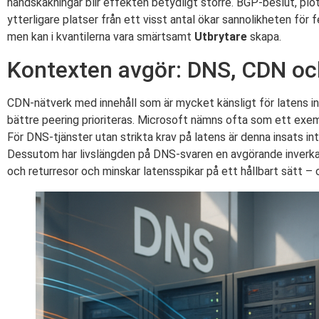
handskakningar blir effekten betydligt större. BGP-beslut, plö
ytterligare platser från ett visst antal ökar sannolikheten för f
men kan i kvantilerna vara smärtsamt
Utbrytare
skapa.
Kontexten avgör: DNS, CDN oc
CDN-nätverk med innehåll som är mycket känsligt för latens in
bättre peering prioriteras. Microsoft nämns ofta som ett exe
För DNS-tjänster utan strikta krav på latens är denna insats inte
Dessutom har livslängden på DNS-svaren en avgörande inverk
och returresor och minskar latensspikar på ett hållbart sätt –