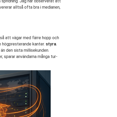
 spridning. Jag har observerat att
vererar alltså ofta bra i medianen,
 så att vägar med färre hopp och
re högpresterande kanter.
styra
.
e än den sista millisekunden.
er, sparar användarna många tur-