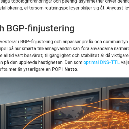
tsliga topologiförändringar och peering-asymmetrier driver denna
elallokering, eftersom routningspolicyer skiljer sig åt. Anycast le
h BGP-finjustering
vesterar i BGP-finjustering och anpassar prefix och communityn
mpel på hur smarta tillkännagivanden kan föra användarna närma
 alltid värt besväret; tillgänglighet och stabilitet är då viktigar
an på den upplevda hastigheten. Den som
optimal DNS-TTL
välj
 ofta mer än ytterligare en POP i
Netto
.