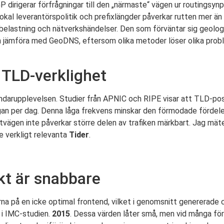
P dirigerar förfrågningar till den „närmaste“ vägen ur routingsynp
, lokal leverantörspolitik och prefixlängder påverkar rutten mer än
lastning och nätverkshändelser. Den som förväntar sig geologik 
an jämföra med GeoDNS, eftersom olika metoder löser olika prob
 TLD-verklighet
darupplevelsen. Studier från APNIC och RIPE visar att TLD-poster
rågan per dag. Denna låga frekvens minskar den förmodade förde
tvägen inte påverkar större delen av trafiken märkbart. Jag mäter 
e verkligt relevanta
Tider
.
kt är snabbare
a på en icke optimal frontend, vilket i genomsnitt genererade ci
 i IMC-studien.
2015
. Dessa värden låter små, men vid många för