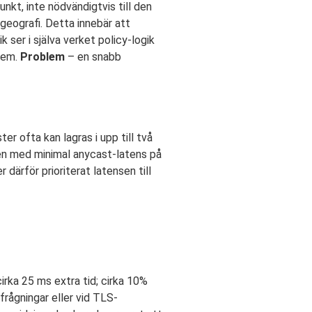
unkt, inte nödvändigtvis till den
 geografi. Detta innebär att
ser i själva verket policy-logik
lem.
Problem
– en snabb
 ofta kan lagras i upp till två
len med minimal anycast-latens på
därför prioriterat latensen till
rka 25 ms extra tid; cirka 10%
frågningar eller vid TLS-