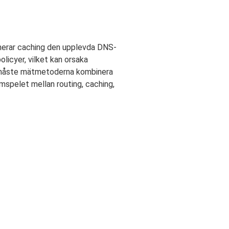
nerar caching den upplevda DNS-
licyer, vilket kan orsaka
rde måste mätmetoderna kombinera
amspelet mellan routing, caching,