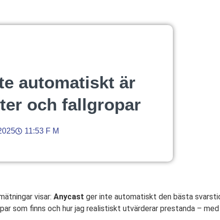
te automatiskt är
ter och fallgropar
2025
11:53 F M
mätningar visar:
Anycast
ger inte automatiskt den bästa svarstid
gropar som finns och hur jag realistiskt utvärderar prestanda – me