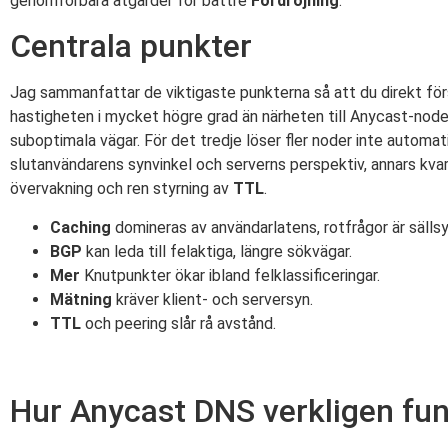
genomförbara åtgärder för bättre
Fördröjning
.
Centrala punkter
Jag sammanfattar de viktigaste punkterna så att du direkt för
hastigheten i mycket högre grad än närheten till Anycast-noden.
suboptimala vägar. För det tredje löser fler noder inte autom
slutanvändarens synvinkel och serverns perspektiv, annars kvars
övervakning och ren styrning av
TTL
.
Caching
domineras av användarlatens, rotfrågor är sällsy
BGP
kan leda till felaktiga, längre sökvägar.
Mer
Knutpunkter ökar ibland felklassificeringar.
Mätning
kräver klient- och serversyn.
TTL
och peering slår rå avstånd.
Hur Anycast DNS verkligen fu