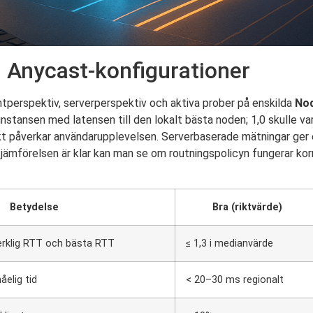
 Anycast-konfigurationer
entperspektiv, serverperspektiv och aktiva prober på enskilda
No
instansen med latensen till den lokalt bästa noden; 1,0 skulle v
kt påverkar användarupplevelsen. Serverbaserade mätningar ger en 
r jämförelsen är klar kan man se om routningspolicyn fungerar kor
Betydelse
Bra (riktvärde)
erklig RTT och bästa RTT
≤ 1,3 i medianvärde
åelig tid
< 20–30 ms regionalt