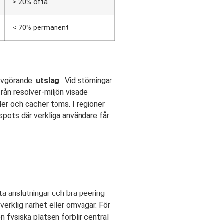
> 20% ofta
< 70% permanent
 avgörande.
utslag
. Vid störningar
från resolver-miljön visade
der och cacher töms. I regioner
tspots där verkliga användare får
ta anslutningar och bra peering
verklig närhet eller omvägar. För
n fysiska platsen förblir central