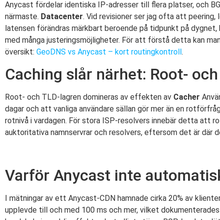
Anycast fördelar identiska IP-adresser till flera platser, och BG
närmaste.
Datacenter
. Vid revisioner ser jag ofta att peering
latensen förändras märkbart beroende på tidpunkt på dygnet, be
med många justeringsmöjligheter. För att förstå detta kan m
översikt:
GeoDNS vs Anycast – kort routingkontroll
.
Caching slår närhet: Root- och
Root- och TLD-lagren domineras av effekten av
Cacher
Använ
dagar och att vanliga användare sällan gör mer än en rotförf
rotnivå i vardagen. För stora ISP-resolvers innebär detta att ro
auktoritativa namnservrar och resolvers, eftersom det är där d
Varför Anycast inte automatis
I mätningar av ett Anycast-CDN hamnade cirka 20% av klientern
upplevde till och med 100 ms och mer, vilket dokumenterades