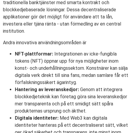
traditionella banktjänster med smarta kontrakt och
blockkedjebaserade lösningar. Dessa decentraliserade
applikationer gör det möjligt för användare att ta lån,
investera eller tjäna ränta - utan förmedling av en central
institution.
Andra innovativa användningsområden är
NFT-plattformar:
Integrationen av icke-fungibla
tokens (NFT) öppnar upp för nya möjligheter inom
konst- och underhållningssektorn. Konstnärer kan sälja
digitala verk direkt till sina fans, medan samlare får ett
förfalskningssäkert ägarintyg.
Hantering av leveranskedjor:
Genom att integrera
blockkedjeteknik kan företag göra sina leveranskedjor
mer transparenta och på ett smidigt sätt spåra
produkternas ursprung och äkthet.
Digitala identiteter:
Med Web3 kan digitala
identiteter hanteras på ett decentraliserat sätt, vilket
ger ökad säkerhet och transparens, inte minst inom