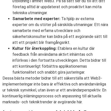
utbildning i ämnet Web3. På så sätt ser du till att ditt
företag alltid är uppdaterat och proaktivt kan möta
tekniska utmaningar.
Samarbete med experter:
Ta hjälp av externa
experter om du stöter på särskilda utmaningar. Ett nära
samarbete med erfarna utvecklare och
säkerhetskonsulter kan bidra på ett avgörande sätt till
att ett projekt blir framgångsrikt.
Kultur för återkoppling:
Etablera en kultur där
feedback från användarna aktivt inhämtas och
införlivas i den fortsatta utvecklingen. Detta bidrar till
att kontinuerligt förbättra applikationernas
funktionalitet och snabbt göra justeringar.
Dessa bästa metoder bidrar till att säkerställa att Web3-
implementeringar inte bara är effektiva och användarvänliga
ur teknisk synvinkel, utan även ur ett användarperspektiv. En
kontinuerlig inlärningsprocess och anpassning till aktuella
marknads- och tekniktrender är avgörande här.