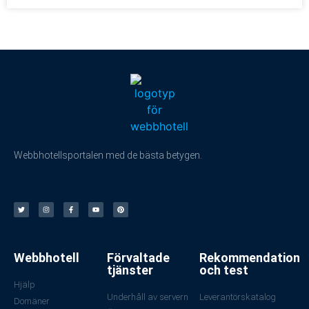
Webbhotellsportalen med de bästa betygen.
Webbhotell
Förvaltade
Rekommendation
tjänster
och test
Hjälp
Underhåll av servern
Leverantörskatalog
Domäner