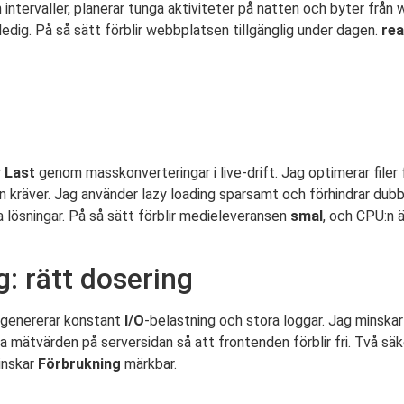
intervaller, planerar tunga aktiviteter på natten och byter från w
ledig. På så sätt förblir webbplatsen tillgänglig under dagen.
rea
r
Last
genom masskonverteringar i live-drift. Jag optimerar filer
kräver. Jag använder lazy loading sparsamt och förhindrar dubbla
 lösningar. På så sätt förblir medieleveransen
smal
, och CPU:n 
g: rätt dosering
en genererar konstant
I/O
-belastning och stora loggar. Jag minskar
ra mätvärden på serversidan så att frontenden förblir fri. Två säke
inskar
Förbrukning
märkbar.