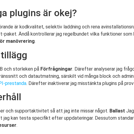
ga plugins är okej?
rande är kodkvalitet, selektiv laddning och rena avinstallationsr
tt-paket. Ändå kontrollerar jag regelbundet vilka funktioner som ha
ör manövrering
.
tillägg
FB och storleken på
Förfrågningar
. Därefter analyserar jag fråg
ränssnitt och datautmatning, särskilt vid många block och admin-s
I-prestanda
. Därefter inaktiverar jag misstänkta plugins på pr
erhåll
oner och supportaktivitet så att jag inte missar något.
Ballast
Jag
tt jag kan testa specifikt efter uppdateringar. Dessutom standar
esurser
.