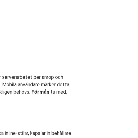
r serverarbetet per anrop och
n. Mobila användare märker detta
rkligen behövs.
Förmån
ta med.
inline-stilar, kapslar in behållare