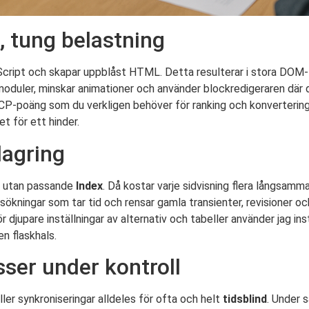
, tung belastning
cript och skapar uppblåst HTML. Detta resulterar i stora DOM-t
oduler, minskar animationer och använder blockredigeraren där de
LCP-poäng som du verkligen behöver för ranking och konvertering
et för ett hinder.
lagring
ta utan passande
Index
. Då kostar varje sidvisning flera långsamm
sökningar som tar tid och rensar gamla transienter, revisioner oc
r djupare inställningar av alternativ och tabeller använder jag i
en flaskhals.
ser under kontroll
ler synkroniseringar alldeles för ofta och helt
tidsblind
. Under 