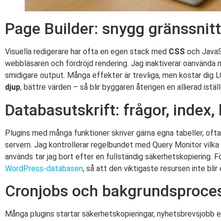
Page Builder: snygg gränssnitt
Visuella redigerare har ofta en egen stack med
CSS
och JavaS
webbläsaren och fördröjd rendering. Jag inaktiverar oanvända m
smidigare output. Många effekter är trevliga, men kostar dig 
djup
, bättre värden – så blir byggaren återigen en allierad iställ
Databasutskrift: frågor, index, 
Plugins med många funktioner skriver gärna egna tabeller, of
servern. Jag kontrollerar regelbundet med Query Monitor vilka 
används tar jag bort efter en fullständig säkerhetskopiering. Fö
WordPress-databasen
, så att den viktigaste resursen inte blir 
Cronjobs och bakgrundsproces
Många plugins startar säkerhetskopieringar, nyhetsbrevsjobb el