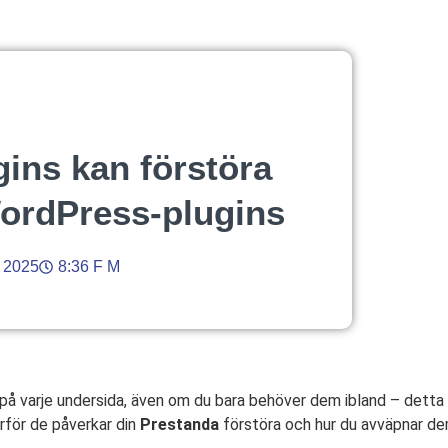
ins kan förstöra
ordPress-plugins
 2025
8:36 F M
 på varje undersida, även om du bara behöver dem ibland – dett
arför de påverkar din
Prestanda
förstöra och hur du avväpnar de