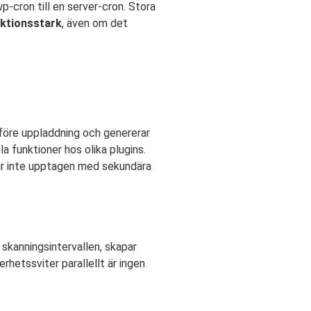
p-cron till en server-cron. Stora
ktionsstark
, även om det
 före uppladdning och genererar
 funktioner hos olika plugins.
är inte upptagen med sekundära
 skanningsintervallen, skapar
rhetssviter parallellt är ingen