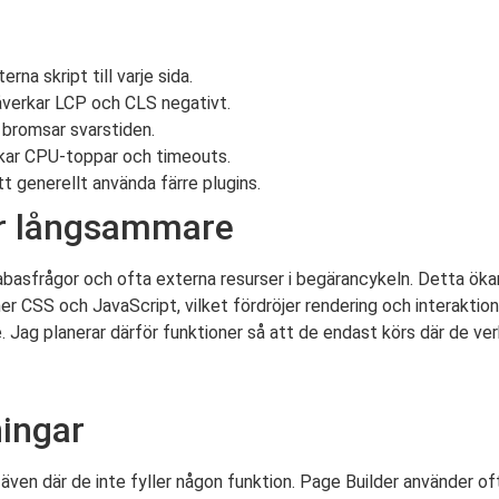
erna skript till varje sida.
verkar LCP och CLS negativt.
 bromsar svarstiden.
akar CPU-toppar och timeouts.
tt generellt använda färre plugins.
er långsammare
tabasfrågor och ofta externa resurser i begärancykeln. Detta öka
r CSS och JavaScript, vilket fördröjer rendering och interaktio
Jag planerar därför funktioner så att de endast körs där de ve
ningar
ven där de inte fyller någon funktion. Page Builder använder ofta 