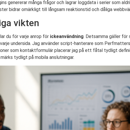
gins genererar många frågor och lagrar loggdata i serier som aldr
ter bidrar omärkligt till långsam reaktionstid och dåliga webbvä
iga vikten
lar du för varje anrop för
ickeanvändning
. Detsamma gäller för sl
 varje undersida. Jag använder script-hanterare som Perfmatters
ioner som kontaktformulär placerar jag på ett fåtal tydligt defin
märks tydligt på mobila anslutningar.