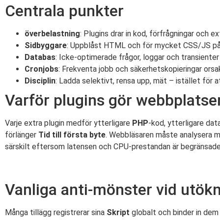
Centrala punkter
överbelastning
: Plugins drar in kod, förfrågningar och ext
Sidbyggare
: Uppblåst HTML och för mycket CSS/JS på
Databas
: Icke-optimerade frågor, loggar och transienter
Cronjobs
: Frekventa jobb och säkerhetskopieringar ors
Disciplin
: Ladda selektivt, rensa upp, mät – istället för a
Varför plugins gör webbplats
Varje extra plugin medför ytterligare
PHP
-kod, ytterligare da
förlänger
Tid till första byte
. Webbläsaren måste analysera me
särskilt eftersom latensen och CPU-prestandan är begränsade. 
Vanliga anti-mönster vid utök
Många tillägg registrerar sina
Skript
globalt och binder in dem ä