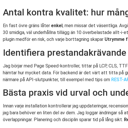
Antal kontra kvalitet: hur mån
En fast övre gräns låter
enkel
, men missar det väsentliga. Avgö
30 smidiga, väl underhållna tillägg än 10 överbelastade allt-i-e
plugin medför en risk, och varje borttagning skapar
Utrymme f
Identifiera prestandakrävande 
Jag börjar med Page Speed-kontroller, tittar på LCP, CLS, TT
hämtar hur mycket data. För backend är det värt att titta på g
närmare på API-slutpunkter, till exempel med tips om
REST-AP
Bästa praxis vid urval och und
Innan varje installation kontrollerar jag uppdateringar, recensi
jag bara behöver en liten del av dem. Jag loggar ändringar så a
överlappningar. Planering och disciplin sparar tid på lång sikt.
R