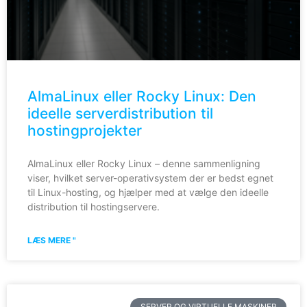
AlmaLinux eller Rocky Linux: Den
ideelle serverdistribution til
hostingprojekter
AlmaLinux eller Rocky Linux – denne sammenligning
viser, hvilket server-operativsystem der er bedst egnet
til Linux-hosting, og hjælper med at vælge den ideelle
distribution til hostingservere.
LÆS MERE "
SERVER OG VIRTUELLE MASKINER