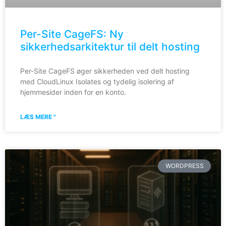
Per-Site CageFS: Ny
sikkerhedsarkitektur til delt hosting
Per-Site CageFS øger sikkerheden ved delt hosting
med CloudLinux Isolates og tydelig isolering af
hjemmesider inden for en konto.
LÆS MERE "
WORDPRESS