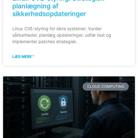
planlægning af
sikkerhedsopdateringer
Linux CVE-styring for sikre systemer: Vurder
sårbarheder, planlæg opdateringer, udfør test og
implementer patches strategisk.
LÆS MERE "
CLOUD COMPUTING