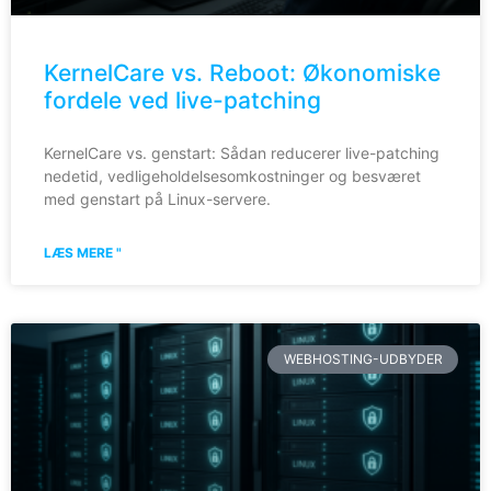
KernelCare vs. Reboot: Økonomiske
fordele ved live-patching
KernelCare vs. genstart: Sådan reducerer live-patching
nedetid, vedligeholdelsesomkostninger og besværet
med genstart på Linux-servere.
LÆS MERE "
WEBHOSTING-UDBYDER