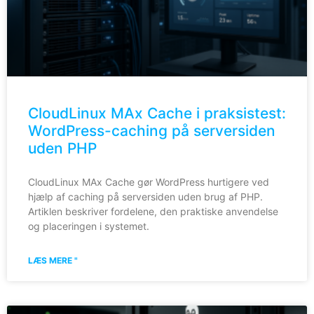
CloudLinux MAx Cache i praksistest:
WordPress-caching på serversiden
uden PHP
CloudLinux MAx Cache gør WordPress hurtigere ved
hjælp af caching på serversiden uden brug af PHP.
Artiklen beskriver fordelene, den praktiske anvendelse
og placeringen i systemet.
LÆS MERE "