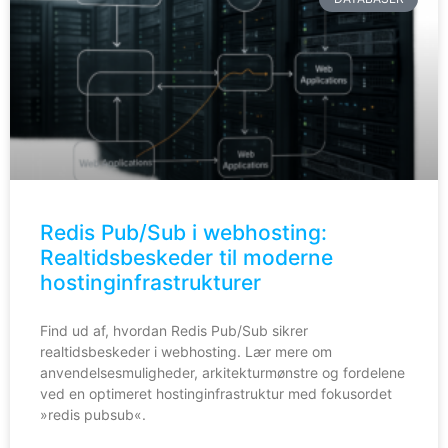
Redis Pub/Sub i webhosting:
Realtidsbeskeder til moderne
hostinginfrastrukturer
Find ud af, hvordan Redis Pub/Sub sikrer
realtidsbeskeder i webhosting. Lær mere om
anvendelsesmuligheder, arkitekturmønstre og fordelene
ved en optimeret hostinginfrastruktur med fokusordet
»redis pubsub«.