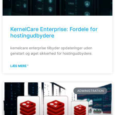
KernelCare Enterprise: Fordele for
hostingudbydere
kernelcare enterprise tilbyder opdateringer uden
genstart og øget sikkerhed for hostingudbydere.
LÆS MERE "
ADMINISTRATION