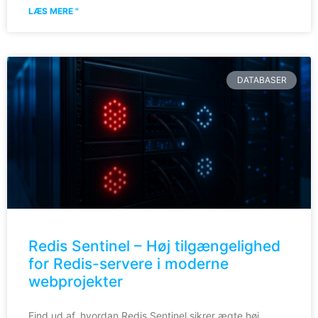
LÆS MERE "
DATABASER
Redis Sentinel – Høj tilgængelighed
for Redis-servere i moderne
webprojekter
Find ud af, hvordan Redis Sentinel sikrer ægte høj