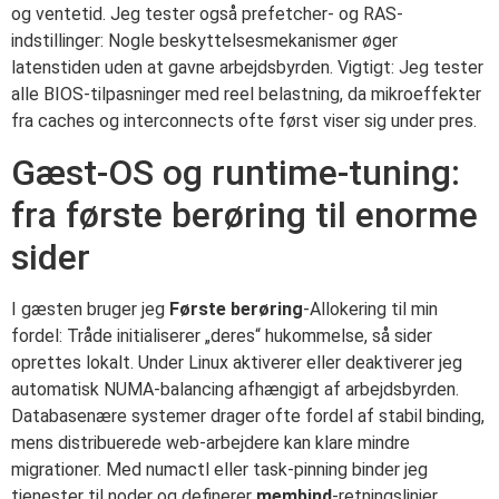
og ventetid. Jeg tester også prefetcher- og RAS-
indstillinger: Nogle beskyttelsesmekanismer øger
latenstiden uden at gavne arbejdsbyrden. Vigtigt: Jeg tester
alle BIOS-tilpasninger med reel belastning, da mikroeffekter
fra caches og interconnects ofte først viser sig under pres.
Gæst-OS og runtime-tuning:
fra første berøring til enorme
sider
I gæsten bruger jeg
Første berøring
-Allokering til min
fordel: Tråde initialiserer „deres“ hukommelse, så sider
oprettes lokalt. Under Linux aktiverer eller deaktiverer jeg
automatisk NUMA-balancing afhængigt af arbejdsbyrden.
Databasenære systemer drager ofte fordel af stabil binding,
mens distribuerede web-arbejdere kan klare mindre
migrationer. Med numactl eller task-pinning binder jeg
tjenester til noder og definerer
membind
-retningslinjer.