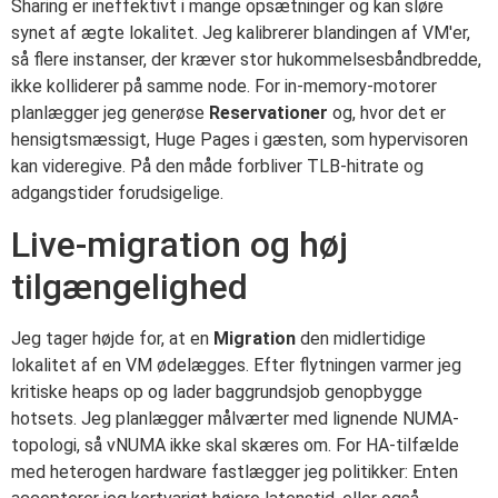
Sharing er ineffektivt i mange opsætninger og kan sløre
synet af ægte lokalitet. Jeg kalibrerer blandingen af VM'er,
så flere instanser, der kræver stor hukommelsesbåndbredde,
ikke kolliderer på samme node. For in-memory-motorer
planlægger jeg generøse
Reservationer
og, hvor det er
hensigtsmæssigt, Huge Pages i gæsten, som hypervisoren
kan videregive. På den måde forbliver TLB-hitrate og
adgangstider forudsigelige.
Live-migration og høj
tilgængelighed
Jeg tager højde for, at en
Migration
den midlertidige
lokalitet af en VM ødelægges. Efter flytningen varmer jeg
kritiske heaps op og lader baggrundsjob genopbygge
hotsets. Jeg planlægger målværter med lignende NUMA-
topologi, så vNUMA ikke skal skæres om. For HA-tilfælde
med heterogen hardware fastlægger jeg politikker: Enten