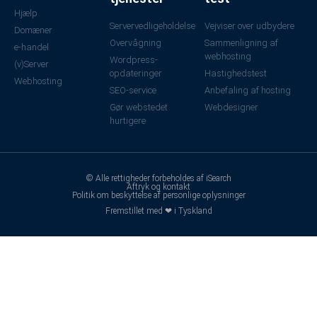
Hjælp
Servervedligeholdelse
Vejviser over udbydere
Domæner
Overvågning
Sammenligning af
e-handel
webhosting
Wordpress-
(v)Server
opdateringer
Hastighedstest
Webhosting
SEO-service
Anbefaling af hosting
Gør webstedet
Webdesigner
hurtigere
© Alle rettigheder forbeholdes af iSearch
Aftryk og kontakt
Politik om beskyttelse af personlige oplysninger
Fremstillet med ❤ i Tyskland