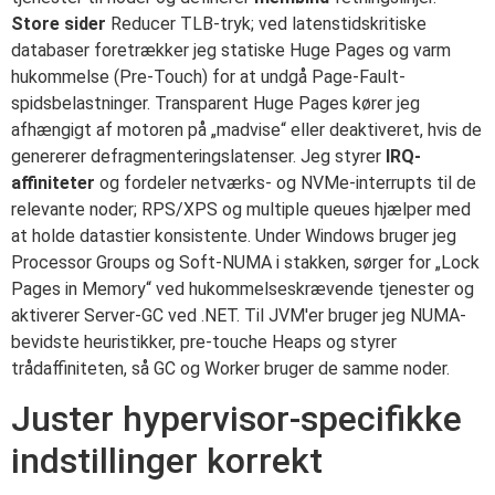
Store sider
Reducer TLB-tryk; ved latenstidskritiske
databaser foretrækker jeg statiske Huge Pages og varm
hukommelse (Pre-Touch) for at undgå Page-Fault-
spidsbelastninger. Transparent Huge Pages kører jeg
afhængigt af motoren på „madvise“ eller deaktiveret, hvis de
genererer defragmenteringslatenser. Jeg styrer
IRQ-
affiniteter
og fordeler netværks- og NVMe-interrupts til de
relevante noder; RPS/XPS og multiple queues hjælper med
at holde datastier konsistente. Under Windows bruger jeg
Processor Groups og Soft-NUMA i stakken, sørger for „Lock
Pages in Memory“ ved hukommelseskrævende tjenester og
aktiverer Server-GC ved .NET. Til JVM'er bruger jeg NUMA-
bevidste heuristikker, pre-touche Heaps og styrer
trådaffiniteten, så GC og Worker bruger de samme noder.
Juster hypervisor-specifikke
indstillinger korrekt