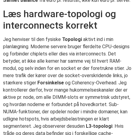
Samlet balance
fra euro pr. resultat, ikke kun euro pr. server.
Læs hardware-topologi og
interconnects korrekt
Jeg henviser til den fysiske
Topologi
aktivt ind i min
planlægning. Moderne servere bruger flerdelte CPU-designs
og forbinder chiplets eller dies via interconnects. Det
betyder, at ikke alle kerner har samme vej til hvert RAM-
modul, og selv inden for en socket er der foretrukne stier. Jo
mere trafik der kører over de socket-overskridende links, jo
stærkere stiger
Forsinkelse
og Coherency-Overhead. Jeg
kontrollerer derfor, hvor mange hukommelseskanaler der er
aktive pr. node, om alle DIMM-slots er symmetrisk udstyret,
og hvordan noderne er forbundet på hovedkortet. Sub-
NUMA-funktioner, der opdeler noder i mindre domæner, kan
udligne hotspots, hvis arbejdsbelastningen er klart
segmenteret. Jeg observerer desuden
L3-topologi
: Hvis
tråde og deres data befinder sig i forskellige cache-