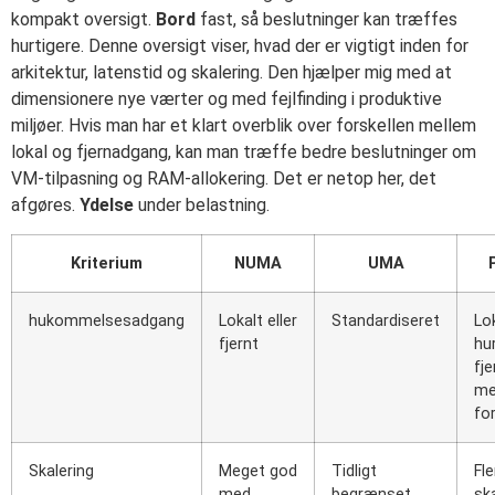
kompakt oversigt.
Bord
fast, så beslutninger kan træffes
hurtigere. Denne oversigt viser, hvad der er vigtigt inden for
arkitektur, latenstid og skalering. Den hjælper mig med at
dimensionere nye værter og med fejlfinding i produktive
miljøer. Hvis man har et klart overblik over forskellen mellem
lokal og fjernadgang, kan man træffe bedre beslutninger om
VM-tilpasning og RAM-allokering. Det er netop her, det
afgøres.
Ydelse
under belastning.
Kriterium
NUMA
UMA
hukommelsesadgang
Lokalt eller
Standardiseret
Lo
fjernt
hur
fj
me
fo
Skalering
Meget god
Tidligt
Fle
med
begrænset
sk