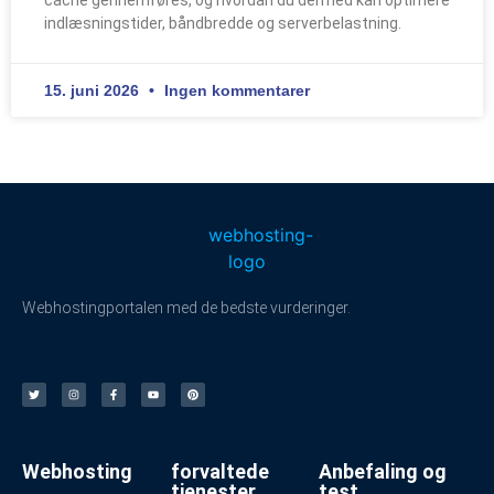
cache gennemføres, og hvordan du dermed kan optimere
indlæsningstider, båndbredde og serverbelastning.
15. juni 2026
Ingen kommentarer
Webhostingportalen med de bedste vurderinger.
Webhosting
forvaltede
Anbefaling og
tjenester
test