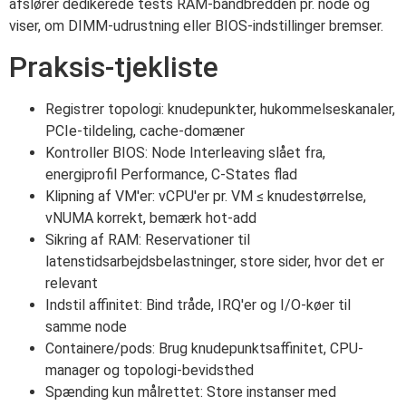
afslører dedikerede tests RAM-båndbredden pr. node og
viser, om DIMM-udrustning eller BIOS-indstillinger bremser.
Praksis-tjekliste
Registrer topologi: knudepunkter, hukommelseskanaler,
PCIe-tildeling, cache-domæner
Kontroller BIOS: Node Interleaving slået fra,
energiprofil Performance, C-States flad
Klipning af VM'er: vCPU'er pr. VM ≤ knudestørrelse,
vNUMA korrekt, bemærk hot-add
Sikring af RAM: Reservationer til
latenstidsarbejdsbelastninger, store sider, hvor det er
relevant
Indstil affinitet: Bind tråde, IRQ'er og I/O-køer til
samme node
Containere/pods: Brug knudepunktsaffinitet, CPU-
manager og topologi-bevidsthed
Spænding kun målrettet: Store instanser med