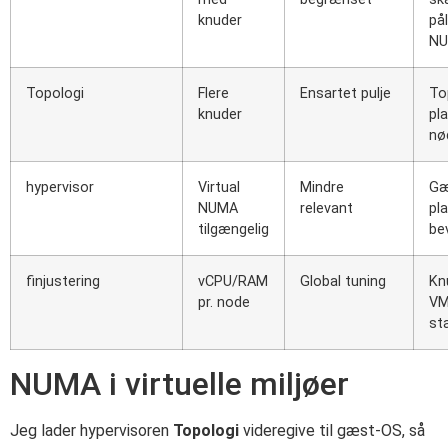
knuder
på
N
Topologi
Flere
Ensartet pulje
To
knuder
pl
nø
hypervisor
Virtual
Mindre
Gæ
NUMA
relevant
pl
tilgængelig
be
finjustering
vCPU/RAM
Global tuning
Kn
pr. node
VM
sta
NUMA i virtuelle miljøer
Jeg lader hypervisoren
Topologi
videregive til gæst-OS, så