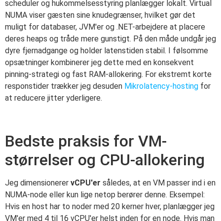
scheduler og hukommelsesstyring planlægger lokalt. Virtual
NUMA viser gæsten sine knudegrænser, hvilket gør det
muligt for databaser, JVM'er og .NET-arbejdere at placere
deres heaps og tråde mere gunstigt. På den måde undgår jeg
dyre fjernadgange og holder latenstiden stabil. I følsomme
opsætninger kombinerer jeg dette med en konsekvent
pinning-strategi og fast RAM-allokering. For ekstremt korte
responstider trækker jeg desuden
Mikrolatency-hosting
for
at reducere jitter yderligere.
Bedste praksis for VM-
størrelser og CPU-allokering
Jeg dimensionerer
vCPU'er
således, at en VM passer ind i en
NUMA-node eller kun lige netop berører denne. Eksempel:
Hvis en host har to noder med 20 kerner hver, planlægger jeg
VM'er med 4 til 16 vCPU'er helst inden for en node. Hvis man