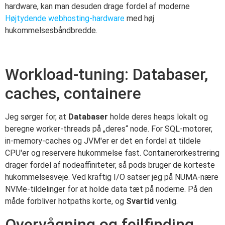
hardware, kan man desuden drage fordel af moderne
Højtydende webhosting-hardware
med høj
hukommelsesbåndbredde.
Workload-tuning: Databaser,
caches, containere
Jeg sørger for, at
Databaser
holde deres heaps lokalt og
beregne worker-threads på „deres“ node. For SQL-motorer,
in-memory-caches og JVM'er er det en fordel at tildele
CPU'er og reservere hukommelse fast. Containerorkestrering
drager fordel af nodeaffiniteter, så pods bruger de korteste
hukommelsesveje. Ved kraftig I/O satser jeg på NUMA-nære
NVMe-tildelinger for at holde data tæt på noderne. På den
måde forbliver hotpaths korte, og
Svartid
venlig.
Overvågning og fejlfinding