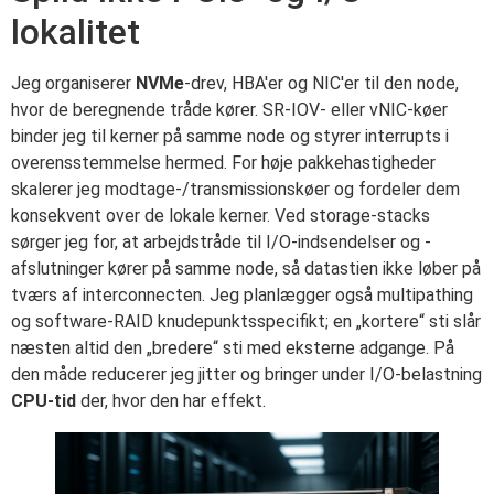
lokalitet
Jeg organiserer
NVMe
-drev, HBA'er og NIC'er til den node,
hvor de beregnende tråde kører. SR-IOV- eller vNIC-køer
binder jeg til kerner på samme node og styrer interrupts i
overensstemmelse hermed. For høje pakkehastigheder
skalerer jeg modtage-/transmissionskøer og fordeler dem
konsekvent over de lokale kerner. Ved storage-stacks
sørger jeg for, at arbejdstråde til I/O-indsendelser og -
afslutninger kører på samme node, så datastien ikke løber på
tværs af interconnecten. Jeg planlægger også multipathing
og software-RAID knudepunktsspecifikt; en „kortere“ sti slår
næsten altid den „bredere“ sti med eksterne adgange. På
den måde reducerer jeg jitter og bringer under I/O-belastning
CPU-tid
der, hvor den har effekt.