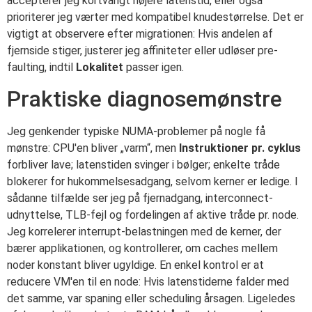
accepterer jeg kortvarigt højere latenstid, eller også
prioriterer jeg værter med kompatibel knudestørrelse. Det er
vigtigt at observere efter migrationen: Hvis andelen af
fjernside stiger, justerer jeg affiniteter eller udløser pre-
faulting, indtil
Lokalitet
passer igen.
Praktiske diagnosemønstre
Jeg genkender typiske NUMA-problemer på nogle få
mønstre: CPU'en bliver „varm“, men
Instruktioner pr. cyklus
forbliver lave; latenstiden svinger i bølger; enkelte tråde
blokerer for hukommelsesadgang, selvom kerner er ledige. I
sådanne tilfælde ser jeg på fjernadgang, interconnect-
udnyttelse, TLB-fejl og fordelingen af aktive tråde pr. node.
Jeg korrelerer interrupt-belastningen med de kerner, der
bærer applikationen, og kontrollerer, om caches mellem
noder konstant bliver ugyldige. En enkel kontrol er at
reducere VM'en til en node: Hvis latenstiderne falder med
det samme, var spaning eller scheduling årsagen. Ligeledes