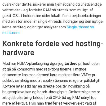
overskrider dette, risikerer man fjernadgang og unødvendige
ventetider. Jeg fordeler RAM så statisk som muligt, så
gæst-OS'et holder sine sider lokalt. For arbejdsbelastninger
med en stor andel af single-threads inddrager jeg den rigtige
kerne-strategi og bruger analyser som
Single-thread vs.
multi-core
.
Konkrete fordele ved hosting-
hardware
Med ren NUMA-planlægning øger jeg
tæthed
pr. host uden
at gå på kompromis med reaktionstiderne. I mange
datacentre kan man dermed køre markant flere VM'er pr.
sokkel, samtidig med at applikationerne reagerer pålideligt.
Kortere latenstid har en direkte positiv indvirkning på
brugeroplevelsen og batch-throughput. Omkostningerne pr.
arbejdsbelastning falder, fordi CPU-tid og RAM udnyttes
mere effektivt. Hvis man træffer et velovervejet valg af