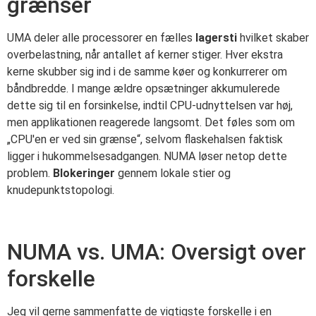
grænser
UMA deler alle processorer en fælles
lagersti
hvilket skaber
overbelastning, når antallet af kerner stiger. Hver ekstra
kerne skubber sig ind i de samme køer og konkurrerer om
båndbredde. I mange ældre opsætninger akkumulerede
dette sig til en forsinkelse, indtil CPU-udnyttelsen var høj,
men applikationen reagerede langsomt. Det føles som om
„CPU'en er ved sin grænse“, selvom flaskehalsen faktisk
ligger i hukommelsesadgangen. NUMA løser netop dette
problem.
Blokeringer
gennem lokale stier og
knudepunktstopologi.
NUMA vs. UMA: Oversigt over
forskelle
Jeg vil gerne sammenfatte de vigtigste forskelle i en