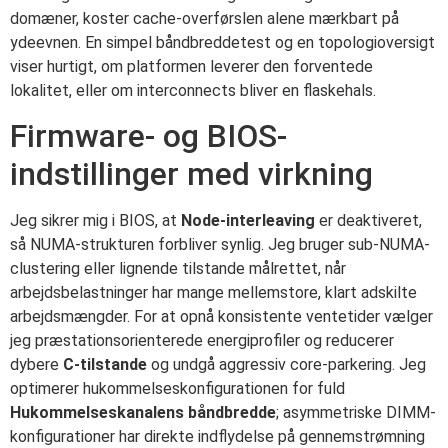
domæner, koster cache-overførslen alene mærkbart på
ydeevnen. En simpel båndbreddetest og en topologioversigt
viser hurtigt, om platformen leverer den forventede
lokalitet, eller om interconnects bliver en flaskehals.
Firmware- og BIOS-
indstillinger med virkning
Jeg sikrer mig i BIOS, at
Node-interleaving
er deaktiveret,
så NUMA-strukturen forbliver synlig. Jeg bruger sub-NUMA-
clustering eller lignende tilstande målrettet, når
arbejdsbelastninger har mange mellemstore, klart adskilte
arbejdsmængder. For at opnå konsistente ventetider vælger
jeg præstationsorienterede energiprofiler og reducerer
dybere
C-tilstande
og undgå aggressiv core-parkering. Jeg
optimerer hukommelseskonfigurationen for fuld
Hukommelseskanalens båndbredde
; asymmetriske DIMM-
konfigurationer har direkte indflydelse på gennemstrømning