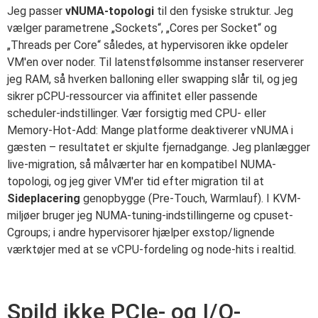
Jeg passer
vNUMA-topologi
til den fysiske struktur. Jeg
vælger parametrene „Sockets“, „Cores per Socket“ og
„Threads per Core“ således, at hypervisoren ikke opdeler
VM'en over noder. Til latenstfølsomme instanser reserverer
jeg RAM, så hverken balloning eller swapping slår til, og jeg
sikrer pCPU-ressourcer via affinitet eller passende
scheduler-indstillinger. Vær forsigtig med CPU- eller
Memory-Hot-Add: Mange platforme deaktiverer vNUMA i
gæsten – resultatet er skjulte fjernadgange. Jeg planlægger
live-migration, så målværter har en kompatibel NUMA-
topologi, og jeg giver VM'er tid efter migration til at
Sideplacering
genopbygge (Pre-Touch, Warmlauf). I KVM-
miljøer bruger jeg NUMA-tuning-indstillingerne og cpuset-
Cgroups; i andre hypervisorer hjælper exstop/lignende
værktøjer med at se vCPU-fordeling og node-hits i realtid.
Spild ikke PCIe- og I/O-