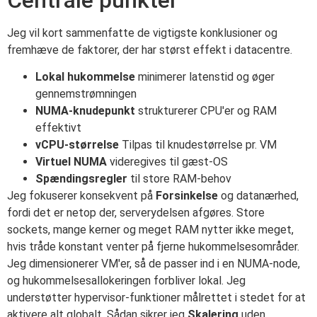
Jeg vil kort sammenfatte de vigtigste konklusioner og
fremhæve de faktorer, der har størst effekt i datacentre.
Lokal hukommelse
minimerer latenstid og øger
gennemstrømningen
NUMA-knudepunkt
strukturerer CPU'er og RAM
effektivt
vCPU-størrelse
Tilpas til knudestørrelse pr. VM
Virtuel NUMA
videregives til gæst-OS
Spændingsregler
til store RAM-behov
Jeg fokuserer konsekvent på
Forsinkelse
og datanærhed,
fordi det er netop der, serverydelsen afgøres. Store
sockets, mange kerner og meget RAM nytter ikke meget,
hvis tråde konstant venter på fjerne hukommelsesområder.
Jeg dimensionerer VM'er, så de passer ind i en NUMA-node,
og hukommelsesallokeringen forbliver lokal. Jeg
understøtter hypervisor-funktioner målrettet i stedet for at
aktivere alt globalt. Sådan sikrer jeg
Skalering
uden