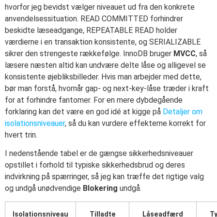
hvorfor jeg bevidst vælger niveauet ud fra den konkrete
anvendelsessituation. READ COMMITTED forhindrer
beskidte læseadgange, REPEATABLE READ holder
værdierne i en transaktion konsistente, og SERIALIZABLE
sikrer den strengeste rækkefølge. InnoDB bruger
MVCC
, så
læsere næsten altid kan undvære delte låse og alligevel se
konsistente øjebliksbilleder. Hvis man arbejder med dette,
bør man forstå, hvornår gap- og next-key-låse træder i kraft
for at forhindre fantomer. For en mere dybdegående
forklaring kan det være en god idé at kigge på
Detaljer om
isolationsniveauer
, så du kan vurdere effekterne korrekt for
hvert trin.
I nedenstående tabel er de gængse sikkerhedsniveauer
opstillet i forhold til typiske sikkerhedsbrud og deres
indvirkning på spærringer, så jeg kan træffe det rigtige valg
og undgå unødvendige
Blokering
undgå.
Isolationsniveau
Tilladte
Låseadfærd
Ty