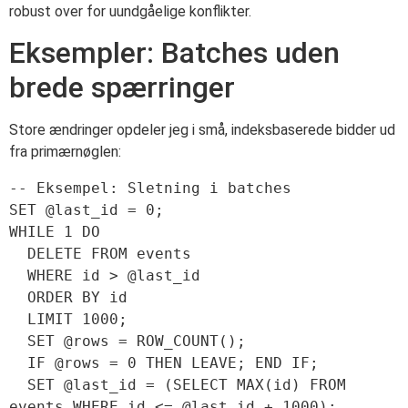
robust over for uundgåelige konflikter.
Eksempler: Batches uden
brede spærringer
Store ændringer opdeler jeg i små, indeksbaserede bidder ud
fra primærnøglen:
-- Eksempel: Sletning i batches

SET @last_id = 0;

WHILE 1 DO

  DELETE FROM events

  WHERE id > @last_id

  ORDER BY id

  LIMIT 1000;

  SET @rows = ROW_COUNT();

  IF @rows = 0 THEN LEAVE; END IF;

  SET @last_id = (SELECT MAX(id) FROM 
events WHERE id <= @last_id + 1000);
