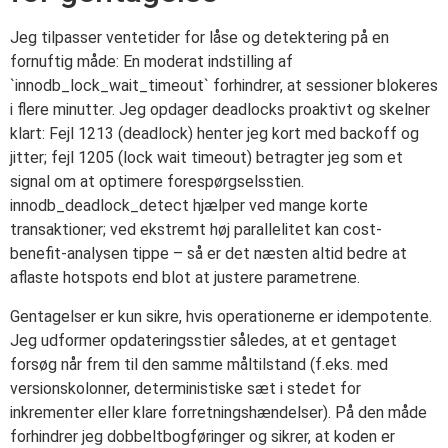
Jeg tilpasser ventetider for låse og detektering på en
fornuftig måde: En moderat indstilling af
`innodb_lock_wait_timeout` forhindrer, at sessioner blokeres
i flere minutter. Jeg opdager deadlocks proaktivt og skelner
klart: Fejl 1213 (deadlock) henter jeg kort med backoff og
jitter; fejl 1205 (lock wait timeout) betragter jeg som et
signal om at optimere forespørgselsstien.
innodb_deadlock_detect hjælper ved mange korte
transaktioner; ved ekstremt høj parallelitet kan cost-
benefit-analysen tippe – så er det næsten altid bedre at
aflaste hotspots end blot at justere parametrene.
Gentagelser er kun sikre, hvis operationerne er idempotente.
Jeg udformer opdateringsstier således, at et gentaget
forsøg når frem til den samme måltilstand (f.eks. med
versionskolonner, deterministiske sæt i stedet for
inkrementer eller klare forretningshændelser). På den måde
forhindrer jeg dobbeltbogføringer og sikrer, at koden er