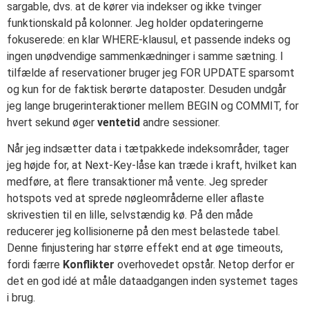
sargable, dvs. at de kører via indekser og ikke tvinger
funktionskald på kolonner. Jeg holder opdateringerne
fokuserede: en klar WHERE-klausul, et passende indeks og
ingen unødvendige sammenkædninger i samme sætning. I
tilfælde af reservationer bruger jeg FOR UPDATE sparsomt
og kun for de faktisk berørte dataposter. Desuden undgår
jeg lange brugerinteraktioner mellem BEGIN og COMMIT, for
hvert sekund øger
ventetid
andre sessioner.
Når jeg indsætter data i tætpakkede indeksområder, tager
jeg højde for, at Next-Key-låse kan træde i kraft, hvilket kan
medføre, at flere transaktioner må vente. Jeg spreder
hotspots ved at sprede nøgleområderne eller aflaste
skrivestien til en lille, selvstændig kø. På den måde
reducerer jeg kollisionerne på den mest belastede tabel.
Denne finjustering har større effekt end at øge timeouts,
fordi færre
Konflikter
overhovedet opstår. Netop derfor er
det en god idé at måle dataadgangen inden systemet tages
i brug.