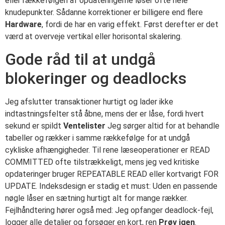
eller rækkefølgen af opdateringerne løser ofte hele
knudepunkter. Sådanne korrektioner er billigere end flere
Hardware
, fordi de har en varig effekt. Først derefter er det
værd at overveje vertikal eller horisontal skalering.
Gode råd til at undgå
blokeringer og deadlocks
Jeg afslutter transaktioner hurtigt og lader ikke
indtastningsfelter stå åbne, mens der er låse, fordi hvert
sekund er spildt
Ventelister
Jeg sørger altid for at behandle
tabeller og rækker i samme rækkefølge for at undgå
cykliske afhængigheder. Til rene læseoperationer er READ
COMMITTED ofte tilstrækkeligt, mens jeg ved kritiske
opdateringer bruger REPEATABLE READ eller kortvarigt FOR
UPDATE. Indeksdesign er stadig et must: Uden en passende
nøgle låser en sætning hurtigt alt for mange rækker.
Fejlhåndtering hører også med: Jeg opfanger deadlock-fejl,
logger alle detaljer og forsøger en kort, ren
Prøv igen
.