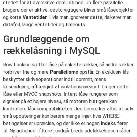
stedet for at overskrive dem i stilhed. Jo flere parallelle
brugere der er aktive, desto vigtigere bliver små låseobjekter
og korte
Ventetider
. Hvis man ignorerer dette, risikerer man
datafejl, lange ventetider og timeouts.
Grundlæggende om
rækkelåsning i MySQL
Row Locking sætter låse på enkelte rækker, så andre rækker
forbliver frie og mere
Parallelisme
opstår. En eksklusiv lås
beskytter skriveoperationer indtil commit, mens
læseadgang, afhængigt af isolationsniveauet, bruger delte
låse eller MVCC-snapshots. Intent-låse fungerer som
signaler på et højere niveau, så motoren hurtigere kan
kontrollere låsekompatibiliteten. Jeg bemærker altid, at selv
små opdateringer kan berøre mange linjer, hvis WHERE-
betingelser er upræcise, og der ikke er nogen
Indeks
fører
til. Nøjagtighed i filteret undgår brede udelukkelsesområder