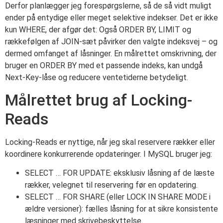
Derfor planlægger jeg forespørgslerne, så de så vidt muligt
ender på entydige eller meget selektive indekser. Det er ikke
kun WHERE, der afgør det: Også ORDER BY, LIMIT og
rækkefølgen af JOIN-sæt påvirker den valgte indeksvej – og
dermed omfanget af låsninger. En målrettet omskrivning, der
bruger en ORDER BY med et passende indeks, kan undgå
Next-Key-låse og reducere ventetiderne betydeligt.
Målrettet brug af Locking-
Reads
Locking-Reads er nyttige, når jeg skal reservere rækker eller
koordinere konkurrerende opdateringer. I MySQL bruger jeg:
SELECT … FOR UPDATE: eksklusiv låsning af de læste
rækker, velegnet til reservering før en opdatering.
SELECT … FOR SHARE (eller LOCK IN SHARE MODE i
ældre versioner): fælles låsning for at sikre konsistente
læsninger med skrivebeskyttelse.