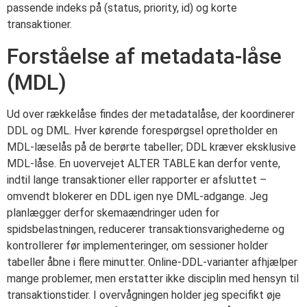
passende indeks på (status, priority, id) og korte
transaktioner.
Forståelse af metadata-låse
(MDL)
Ud over rækkelåse findes der metadatalåse, der koordinerer
DDL og DML. Hver kørende forespørgsel opretholder en
MDL-læselås på de berørte tabeller; DDL kræver eksklusive
MDL-låse. En uovervejet ALTER TABLE kan derfor vente,
indtil lange transaktioner eller rapporter er afsluttet –
omvendt blokerer en DDL igen nye DML-adgange. Jeg
planlægger derfor skemaændringer uden for
spidsbelastningen, reducerer transaktionsvarighederne og
kontrollerer før implementeringer, om sessioner holder
tabeller åbne i flere minutter. Online-DDL-varianter afhjælper
mange problemer, men erstatter ikke disciplin med hensyn til
transaktionstider. I overvågningen holder jeg specifikt øje