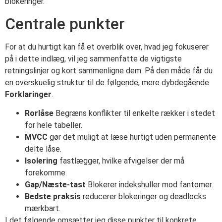
blokeringer.
Centrale punkter
For at du hurtigt kan få et overblik over, hvad jeg fokuserer
på i dette indlæg, vil jeg sammenfatte de vigtigste
retningslinjer og kort sammenligne dem. På den måde får du
en overskuelig struktur til de følgende, mere dybdegående
Forklaringer
.
Rorlåse
Begræns konflikter til enkelte rækker i stedet
for hele tabeller.
MVCC
gør det muligt at læse hurtigt uden permanente
delte låse.
Isolering
fastlægger, hvilke afvigelser der må
forekomme.
Gap/Næste-tast
Blokerer indekshuller mod fantomer.
Bedste praksis
reducerer blokeringer og deadlocks
mærkbart.
I det følgende omsætter jeg disse punkter til konkrete