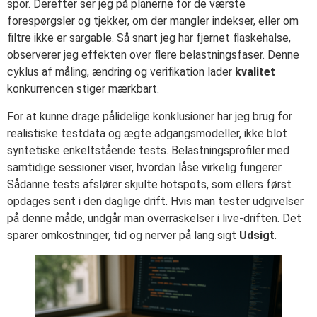
spor. Derefter ser jeg på planerne for de værste
forespørgsler og tjekker, om der mangler indekser, eller om
filtre ikke er sargable. Så snart jeg har fjernet flaskehalse,
observerer jeg effekten over flere belastningsfaser. Denne
cyklus af måling, ændring og verifikation lader
kvalitet
konkurrencen stiger mærkbart.
For at kunne drage pålidelige konklusioner har jeg brug for
realistiske testdata og ægte adgangsmodeller, ikke blot
syntetiske enkeltstående tests. Belastningsprofiler med
samtidige sessioner viser, hvordan låse virkelig fungerer.
Sådanne tests afslører skjulte hotspots, som ellers først
opdages sent i den daglige drift. Hvis man tester udgivelser
på denne måde, undgår man overraskelser i live-driften. Det
sparer omkostninger, tid og nerver på lang sigt
Udsigt
.