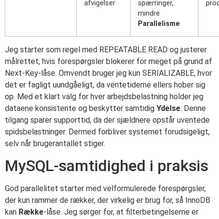
afvigelser
spærringer,
pro
mindre
Parallelisme
Jeg starter som regel med REPEATABLE READ og justerer
målrettet, hvis forespørgsler blokerer for meget på grund af
Next-Key-låse. Omvendt bruger jeg kun SERIALIZABLE, hvor
det er fagligt uundgåeligt, da ventetiderne ellers hober sig
op. Med et klart valg for hver arbejdsbelastning holder jeg
dataene konsistente og beskytter samtidig
Ydelse
. Denne
tilgang sparer supporttid, da der sjældnere opstår uventede
spidsbelastninger. Dermed forbliver systemet forudsigeligt,
selv når brugerantallet stiger.
MySQL-samtidighed i praksis
God parallelitet starter med velformulerede forespørgsler,
der kun rammer de rækker, der virkelig er brug for, så InnoDB
kan
Række
-låse. Jeg sørger for, at filterbetingelserne er