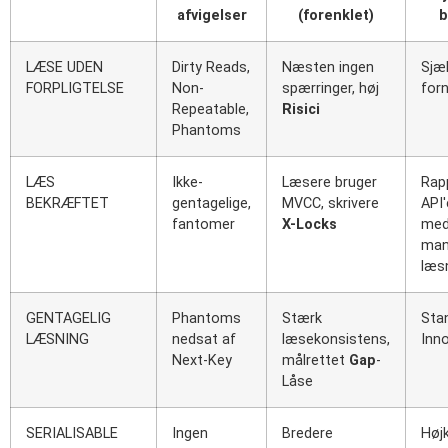
afvigelser
(forenklet)
b
LÆSE UDEN
Dirty Reads,
Næsten ingen
Sjæ
FORPLIGTELSE
Non-
spærringer, høj
forn
Repeatable,
Risici
Phantoms
LÆS
Ikke-
Læsere bruger
Rap
BEKRÆFTET
gentagelige,
MVCC, skrivere
API'
fantomer
X-Locks
me
man
læs
GENTAGELIG
Phantoms
Stærk
Stan
LÆSNING
nedsat af
læsekonsistens,
Inn
Next-Key
målrettet
Gap
-
Låse
SERIALISABLE
Ingen
Bredere
Højk