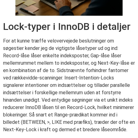
Lock-typer i InnoDB i detaljer
For at kunne træffe velovervejede beslutninger om
søgestier kender jeg de vigtigste låsetyper ud og ind:
Record-låse låser enkelte indeksposter, Gap-låse låser
mellemrummet mellem to indeksposter, og Next-Key-låse er
en kombination af de to. Sidstnævnte forhindrer fantomer
ved rækkevidde-scanninger. Insert-Intention-Locks
signalerer intentioner om indsættelser og tillader parallelle
indsættelser i forskellige mellemrum uden at forstyrre
hinanden unødigt. Ved entydige søgninger via et unikt indeks
reducerer InnoDB låsen til en Record-Lock, hvilket minimerer
blokeringer. Så snart et Range-prædikat kommer ind i
billedet (BETWEEN, >, LIKE med præfiks), træder der ofte en
Next-Key-Lock i kraft og dermed et bredere låseområde.