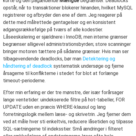
korte og den pågældende
Mængde
begrænser. Deadlocks
opstår, når to transaktioner blokerer hinanden, hvilket MySQL
registrerer og afbryder den ene af dem. Jeg reagerer på
dette med målrettede gentagelser og en konsistent
adgangsrækkefølge på tværs af alle kodestier.
Låseeskalering er sjældnere i InnoDB, men interne grænser
begrænser alligevel administrationsbyrden; store scanninger
bringer motoren tættere på sådanne grænser. Hvis man ser
tilbagevendende deadlocks, bør man
Detektering og
håndtering af deadlock
systematisk undersøge og fjerne
årsagerne til konflikterne i stedet for blot at forlænge
timeout-perioderne.
Efter min erfaring er der tre mønstre, der især forårsager
lange ventetider: uindekserede filtre på hot-tabeller, FOR
UPDATE uden en præcis WHERE-klausul og lang
forretningslogik mellem læse- og skrivetrin. Jeg fjerner dem
ved at måle hver sti enkeltvis, reducere låsetiden og tilpasse
SQL-sætningerne til indeksstier. Små ændringer i filteret