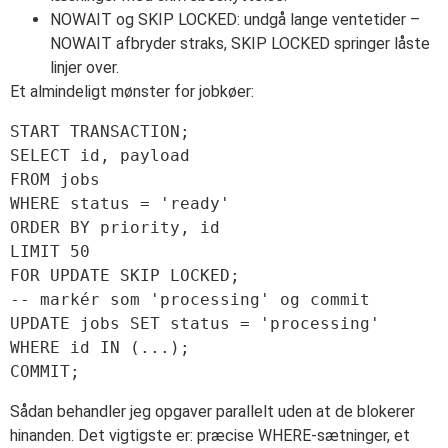
NOWAIT og SKIP LOCKED: undgå lange ventetider –
NOWAIT afbryder straks, SKIP LOCKED springer låste
linjer over.
Et almindeligt mønster for jobkøer:
START TRANSACTION;

SELECT id, payload

FROM jobs

WHERE status = 'ready'

ORDER BY priority, id

LIMIT 50

FOR UPDATE SKIP LOCKED;

-- markér som 'processing' og commit

UPDATE jobs SET status = 'processing' 
WHERE id IN (...);

COMMIT;
Sådan behandler jeg opgaver parallelt uden at de blokerer
hinanden. Det vigtigste er: præcise WHERE-sætninger, et