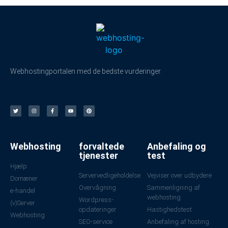
Webhostingportalen med de bedste vurderinger.
Webhosting
forvaltede
Anbefaling og
tjenester
test
Hjælp
Servervedligeholdelse
Vejviser over udbydere
Domæner
Overvågning
Sammenligning af
e-handel
webhosting
Wordpress-
(v)Server
opdateringer
Hastighedstest
Webhosting
SEO-service
Anbefaling af hosting