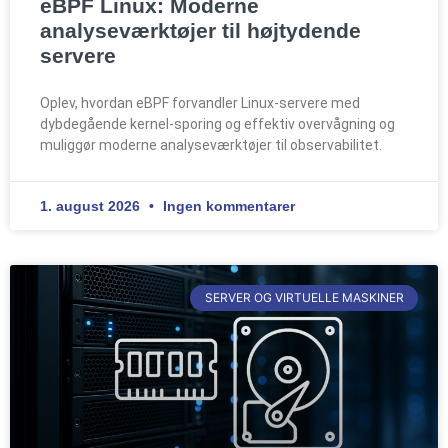
eBPF Linux: Moderne
analyseværktøjer til højtydende
servere
Oplev, hvordan eBPF forvandler Linux-servere med
dybdegående kernel-sporing og effektiv overvågning og
muliggør moderne analyseværktøjer til observabilitet.
1. august 2026
Ingen kommentarer
SERVER OG VIRTUELLE MASKINER