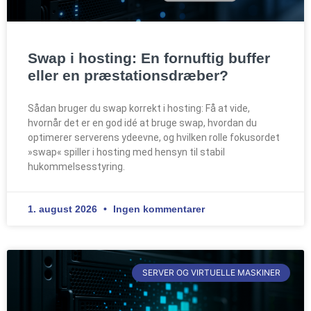
Swap i hosting: En fornuftig buffer
eller en præstationsdræber?
Sådan bruger du swap korrekt i hosting: Få at vide,
hvornår det er en god idé at bruge swap, hvordan du
optimerer serverens ydeevne, og hvilken rolle fokusordet
»swap« spiller i hosting med hensyn til stabil
hukommelsesstyring.
1. august 2026
Ingen kommentarer
SERVER OG VIRTUELLE MASKINER