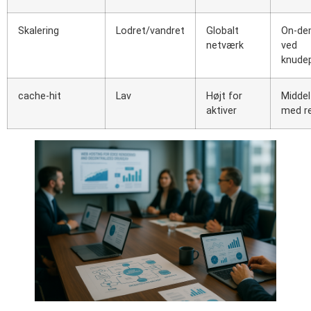
Skalering
Lodret/vandret
Globalt
On-de
netværk
ved
knude
cache-hit
Lav
Højt for
Middel 
aktiver
med re