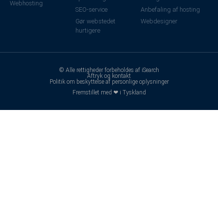
Webhosting
SEO-service
Anbefaling af hosting
Gør webstedet
Webdesigner
hurtigere
© Alle rettigheder forbeholdes af iSearch
Aftryk og kontakt
Politik om beskyttelse af personlige oplysninger
Fremstillet med ❤ i Tyskland