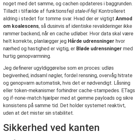
noget med det samme, og cachen opdateres i baggrunden.
Tilladt i tilfælde af funktionsfejl
stale-if-fejl
Kontrolleret
aldring i stedet for tomme svar. Hvad der er vigtigt
Anmod
om koalescens
, så dusinvis af identiske revalideringer ikke
rammer backend, når en cache udløber. Hvor data skal være
helt korrekte, planlægger jeg
Hårde udrensninger
hvor
nærhed og hastighed er vigtig, er
Bløde udrensninger
med
hurtig genopvarmning.
Jeg definerer ugyldiggørelse som en proces: udløs
begivenhed, indsaml nøgler, fordel rensning, overvåg hitrate
og genopvarm automatisk, hvis det er nødvendigt. Låsning
eller token-mekanismer forhindrer cache-stampedes. ETags
og if-none-match hjælper med at gemme payloads og sikre
konsistens på samme tid. Det holder systemet reaktivt,
uden at det mister sin stabilitet.
Sikkerhed ved kanten